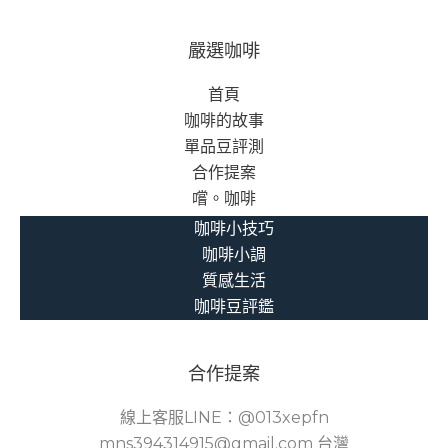
嚴選咖啡
首頁
咖啡的故事
單品豆評測
合作提案
嚐。咖啡
咖啡小技巧
咖啡小調
質感生活
咖啡豆評鑑
合作提案
線上客服LINE：@013xepfn
mns394314915@gmail.com 台灣