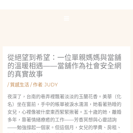
跳
至
主
要
內
容
從絕望到希望：一位單親媽媽與當舖
的溫暖相遇——當舖作為社會安全網
的真實故事
/
質感生活
/ 作者:
JUDY
夜深了，台南的巷弄裡飄著淡淡的玉蘭花香。美華（化
名）坐在窗前，手中的帳單被淚水濡濕，她看著熟睡的
女兒，心裡像被什麼東西緊緊揪著。五十歲的她，離婚
多年，靠著情緒療癒的工作——芳香冥想與心靈諮詢
——勉強撐起一個家。但這個月，女兒的學費、房租、