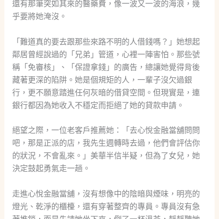
還有那筆突如其來的醫藥費，像一波又一波的海浪，幾
乎要將她淹沒。
「難道真的要去跟那些來路不明的人借錢嗎？」她想起
鄰居曾經說過的「兄弟」管道，心裡一陣害怕。那些號
稱「免審核」、「保證拿錢」的廣告，總讓她覺得背後
藏著更深的陷阱。她是個規矩的人，一輩子沒欠過銀
行，更不願意踏進任何灰暗的借貸空間。但現實是，連
銀行都因為她收入不穩定而拒絕了她的貸款申請。
絕望之際，一位老客戶推薦她：「去心悅金融當舖問問
吧，那是正派的店，我先生週轉時去過，他們會評估你
的狀況，不會亂來。」美華半信半疑，但為了女兒，她
決定鼓起勇氣走一趟。
走進心悅金融當舖，沒有想像中的陰暗與煙味，明亮的
燈光、乾淨的櫃檯，還有穿著整齊的專員。專員沒有急