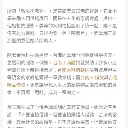
所謂「救急不救窮」，是當舖業最古老的智慧。它並不
是鼓勵人們借錢度日，而是在人生的急轉彎處，提供一
個短暫的緩衝。美華的案例恰恰說明了這一點：她不是
沒有能力還錢，只是需要一個「時間差」。而當舖正是
那個願意給她時間的人。
隨著金融科技的進步，台南的當舖也開始提供更多元、
更透明的服務。例如，
台南工商融資
就幫助了許多小店
老闆在淡季時維持營運；
台南大額借款
則讓有資產但急
需現金的家庭能獲得一筆救命錢；而
台南3c借款
與
台南
精品借款
，更是讓現代人手上的高價物品變成流動的資
金，不再讓「用錢」成為一種壓力。
美華現在成了心悅金融當舖的義務宣傳員。她常對客戶
說：「不要害怕借錢，但要害怕跟錯人借錢。合法的當
舖，就像社會的緩衝墊，它不會讓你暴富，但能讓你安