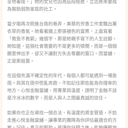
全地著陸。」她的女兒也因為這段經歷，立志將來要成
為幫助弱勢家庭的社工。
當夕陽再次照進台南的巷弄，美華的芳香工作室飄出薰
衣草的香氣。她看著牆上那張褪色的當票，上面寫著
「救急不救窮」幾個字，那是她親手寫下的人生註腳。
她知道，這個社會需要的不是更多的憐憫，而是一個個
願意伸出手、卻又不讓對方失去尊嚴的窗口。而當舖，
正是那扇窗。
在這個充滿不確定性的年代，每個人都可能遇到一場急
雨。與其在雨中慌亂奔跑，不如記住那些能為你撐傘的
地方。心悅金融當舖，用專業與溫度，證明了金融不該
是冷冰冰的數字，而是人與人之間最真誠的信任。
如果你也正在尋找一個合法、有溫度的資金管道，不妨
走進心悅金融當舖，讓專業的團隊為你評估最適合的方
案。記住，真正的幫助，是讓你站穩之後，能夠優雅地