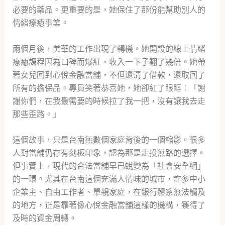
必要的藥品。更重要的是，她保住了那份能幫助別人的
情緒療癒事業。
兩個月後，美華的工作出現了轉機。她開設的線上情緒
療癒課程因為口碑而爆紅，收入一下子翻了幾倍。她帶
著女兒回到心悅金融當舖，不但還清了借款，還取回了
所有的擔保品。專員笑著恭喜她，她卻紅了眼眶：「謝
謝你們，在我最需要的時候拉了我一把，沒有讓我去走
那些歪路。」
這個故事，只是台南無數個家庭背後的一個縮影。很多
人對當舖仍存有刻板印象，認為那是走投無路的選擇。
但事實上，現代的合法當舖早已蛻變為「社會安全網」
的一環。尤其在台南這個充滿人情味的城市，許多中小
企業主、自由工作者、單親家庭，在銀行體系無法觸及
的地方，正是靠著像心悅金融當舖這樣的機構，獲得了
及時的資金周轉。