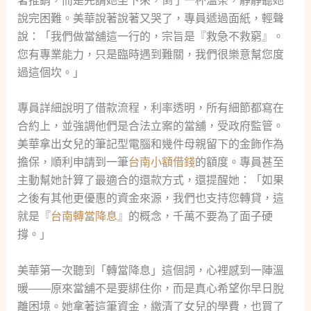
著推銷，而是先請她坐下來，倒了一杯溫茶，靜靜聽她
說完困難。美華說著說著又哭了，專員遞過面紙，輕聲
說：「我們做當舖這一行的，宗旨是『救急不救窮』。
您有專業能力，只是臨時遇到難關，我們很樂意幫您度
過這個坎。」
專員詳細說明了借款流程，利率透明，所有細節都寫在
合約上，並強調他們是合法立案的當舖，受政府監管。
美華拿出女兒的筆記型電腦和幾件母親留下的金飾作為
擔保，順利申請到一筆
台南小額借錢
的額度。專員甚至
主動幫她計算了最適合的還款方式，還提醒她：「如果
之後有其他更優惠的資金來源，我們也支持您轉貸，這
就是『
台南轉當降息
』的概念，千萬不要為了面子硬
撐。」
美華第一次聽到「轉當降息」這個詞，心裡感到一陣溫
暖——原來當舖不是要綁住你，而是真心希望你早日脫
離困境。她拿著這筆資金，繳清了女兒的學費，也買了