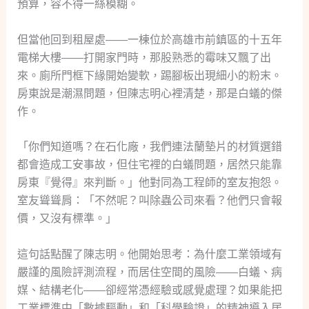
預算，容不得一絲模糊。
但當他回到租屋處——一棟位於高雄市前鎮區的十五年
電梯大樓——打開家門時，那股熟悉的霉味又飄了出
來。廁所門框下緣開始變軟，踢腳板出現細小的粉末。
房東說是潮濕問題，但陳志明心裡清楚，那是白蟻的傑
作。
「你們知道嗎？在石化廠，我們連法蘭墊片的材質選錯
都會造成工安事故，但住宅裡的白蟻問題，居然只能靠
房東『覺得』來判斷。」他對同為工程師的室友抱怨。
室友聳聳肩：「不然呢？叫除蟲公司來看？他們只會報
價，又沒有標準。」
這句話點醒了陳志明。他開始思考：為什麼工業領域有
嚴謹的風險評測流程，而居住空間的風險——白蟻、病
媒、結構老化——卻經常憑經驗或感覺處理？如果能把
工業標準中「數據驅動」和「科學驗證」的精神導入居