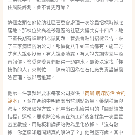
住風險評測，會不會更可靠？
這個念頭在他協助社區管委會處理一次除蟲招標時徹底
落地。那棟位於高雄苓雅區的社區大樓共有十四戶，地
下室長期有蟑螂和老鼠問題，管委會貼出招標公告，來
了三家病媒防治公司。報價從八千到三萬都有，施工方
式有人說要投藥，有人說要噴霧，有人說先調查孳生源
再報價。管委會委員們聽得一頭霧水，最後決定找「懂
技術的人」來幫忙——陳志明因為在石化廠負責設備風
險管理，被鄰居推薦。
他第一件事就是要求每家公司提供「
商辦 病媒防治 合約
範本
」，並在合約中明確寫出監測點數量、藥劑種類與
濃度、效果驗證方式。他拿出石化廠常用的「關鍵績效
指標」邏輯，要求防治廠商在施工前後各採集一次蟲鼠
密度數據，用黏板和誘餌站做為量化依據。「沒有數
據，你怎麼知道問題真的解決了？」他對廠商說。其中