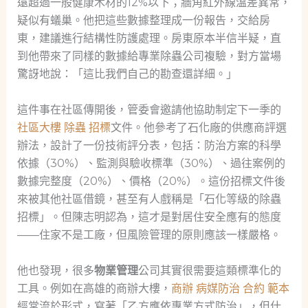
遠超過一般健康木材的12%以下；牆角紅外線溫差異常，
疑似有蟻巢。他把這些數據整理成一份報告，交給房
東，建議進行結構性防護處理。房東原本半信半疑，直
到他帶來了同樣的數據給專業除蟲公司複驗，對方當場
驚訝地說：「這比我們自己的勘查還詳細。」
這件事在社區傳開後，管委會邀請他協助制定下一季的
社區大樓 除蟲 招標
文件。他參考了石化廠的供應商評選
辦法，設計了一份技術評分表，包括：防治方案的科學
依據（30%）、監測與驗收標準（30%）、過往案例的
數據完整度（20%）、價格（20%）。這份招標文件後
來被其他社區借鏡，甚至有人戲稱是「石化等級的除蟲
招標」。但陳志明認為，這才是對居住安全應有的態度
——住家不是工廠，但風險管理的原則應該一樣嚴格。
他也發現，很多
物業管理
公司其實很需要這類標準化的
工具。例如在高雄的商辦大樓，
商辦 病媒防治 合約 範本
經常流於形式，寫著「乙方應依專業方式防治」，但什