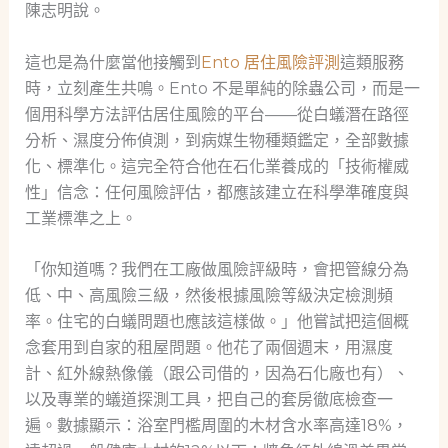
陳志明說。
這也是為什麼當他接觸到
Ento 居住風險評測
這類服務
時，立刻產生共鳴。Ento 不是單純的除蟲公司，而是一
個用科學方法評估居住風險的平台——從白蟻潛在路徑
分析、濕度分佈偵測，到病媒生物種類鑑定，全部數據
化、標準化。這完全符合他在石化業養成的「技術權威
性」信念：任何風險評估，都應該建立在科學準確度與
工業標準之上。
「你知道嗎？我們在工廠做風險評級時，會把管線分為
低、中、高風險三級，然後根據風險等級決定檢測頻
率。住宅的白蟻問題也應該這樣做。」他嘗試把這個概
念套用到自家的租屋問題。他花了兩個週末，用濕度
計、紅外線熱像儀（跟公司借的，因為石化廠也有）、
以及專業的蟻道探測工具，把自己的套房徹底檢查一
遍。數據顯示：浴室門檻周圍的木材含水率高達18%，