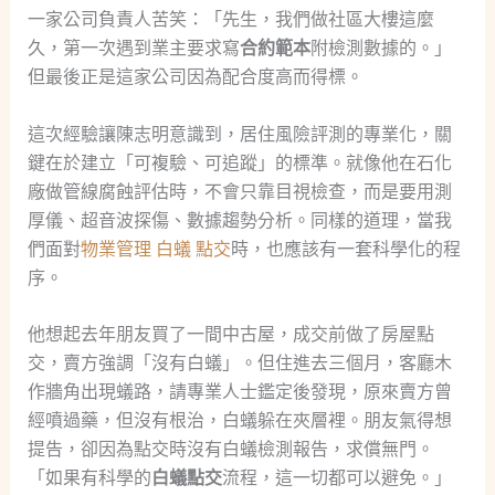
一家公司負責人苦笑：「先生，我們做社區大樓這麼
久，第一次遇到業主要求寫
合約範本
附檢測數據的。」
但最後正是這家公司因為配合度高而得標。
這次經驗讓陳志明意識到，居住風險評測的專業化，關
鍵在於建立「可複驗、可追蹤」的標準。就像他在石化
廠做管線腐蝕評估時，不會只靠目視檢查，而是要用測
厚儀、超音波探傷、數據趨勢分析。同樣的道理，當我
們面對
物業管理 白蟻 點交
時，也應該有一套科學化的程
序。
他想起去年朋友買了一間中古屋，成交前做了房屋點
交，賣方強調「沒有白蟻」。但住進去三個月，客廳木
作牆角出現蟻路，請專業人士鑑定後發現，原來賣方曾
經噴過藥，但沒有根治，白蟻躲在夾層裡。朋友氣得想
提告，卻因為點交時沒有白蟻檢測報告，求償無門。
「如果有科學的
白蟻點交
流程，這一切都可以避免。」