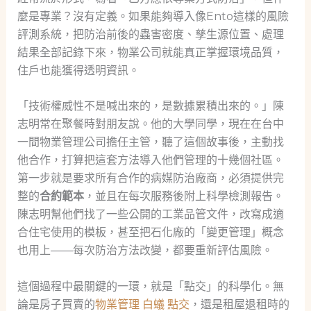
麼是專業？沒有定義。如果能夠導入像Ento這樣的風險
評測系統，把防治前後的蟲害密度、孳生源位置、處理
結果全部記錄下來，物業公司就能真正掌握環境品質，
住戶也能獲得透明資訊。
「技術權威性不是喊出來的，是數據累積出來的。」陳
志明常在聚餐時對朋友說。他的大學同學，現在在台中
一間物業管理公司擔任主管，聽了這個故事後，主動找
他合作，打算把這套方法導入他們管理的十幾個社區。
第一步就是要求所有合作的病媒防治廠商，必須提供完
整的
合約範本
，並且在每次服務後附上科學檢測報告。
陳志明幫他們找了一些公開的工業品管文件，改寫成適
合住宅使用的模板，甚至把石化廠的「變更管理」概念
也用上——每次防治方法改變，都要重新評估風險。
這個過程中最關鍵的一環，就是「點交」的科學化。無
論是房子買賣的
物業管理 白蟻 點交
，還是租屋退租時的