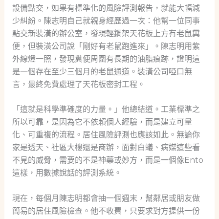
設備點交，如果有標準化的風險評測報告，就能大幅減
少糾紛。陳志明自己就親身經歷過一次：他幫一位同事
點交新裝潢的辦公室，發現輕鋼架天花板上方有老鼠糞
便，但裝潢公司說「剛好有老鼠跑進來」。陳志明用紫
外線燈一照，發現糞便周圍有長期的油脂痕跡，證明這
是一個存在至少三個月的老鼠通道。裝潢公司啞口無
言，最終免費處理了天花板密封工程。
「這就是科學準確度的力量。」他總結道。工業標準之
所以可靠，是因為它不依賴個人經驗，而是建立可量
化、可重複的流程。居住風險評測也應該如此。無論你
家是透天、社區大樓還是商辦，面對白蟻、病媒這些看
不見的威脅，需要的不是神藥或妙方，而是一個像Ento
這樣，用數據說話的評測系統。
現在，每個月陳志明都會抽一個週末，幫鄰居或朋友做
簡易的居住風險檢查。他不收費，只要求對方提供一份