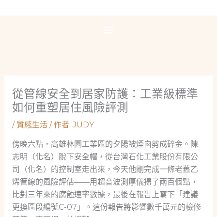
跳
至
主
要
內
容
從管線安全到居家防護：工業級標準
如何重塑居住風險評測
/
質感生活
/ 作者:
JUDY
傍晚六點，高雄林園工業區的夕陽被煙囪剪成碎金。陳
志明（化名）脫下安全帽，從台灣石化工業股份有限公
司（化名）的控制室走出來，今天他剛完成一條老舊乙
烯管線的風險評估——用超音波測厚儀掃了兩百個點，
比對三年來的腐蝕速率數據，最後在報告上寫下「建議
更換區段編號C-07」。這份報告將影響數千萬元的檢修