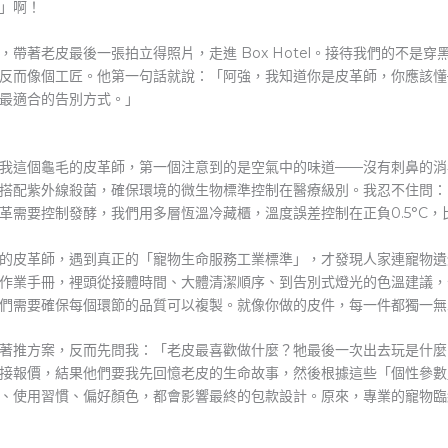
」啊！
帶著老皮最後一張拍立得照片，走進 Box Hotel。接待我們的不是
反而像個工匠。他第一句話就說：「阿強，我知道你是皮革師，你應該懂
最適合的告別方式。」
我這個龜毛的皮革師，第一個注意到的是空氣中的味道——沒有刺鼻的消
搭配紫外線殺菌，確保環境的微生物標準控制在醫療級別。我忍不住問：
革需要控制發酵，我們用多層恆溫冷藏櫃，溫度誤差控制在正負0.5°C
的皮革師，遇到真正的「寵物生命服務工業標準」，才發現人家連寵物遺
作業手冊，裡頭從接體時間、大體清潔順序、到告別式燈光的色溫建議，
們需要確保每個環節的品質可以複製。就像你做的皮件，每一件都獨一無
著推方案，反而先問我：「老皮最喜歡做什麼？牠最後一次出去玩是什麼
接報價，結果他們要我先回憶老皮的生命故事，然後根據這些「個性參數
、使用習慣、偏好顏色，都會影響最終的包款設計。原來，專業的寵物臨