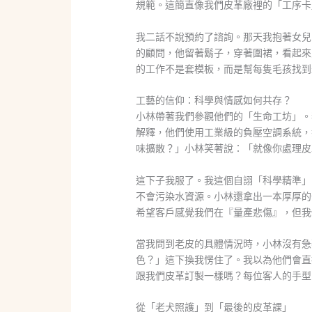
規範。這簡直像我們皮革廠裡的「工序卡
我二話不說預約了諮詢。那天我抱著女兒，
的顧問，他留著鬍子，穿著圍裙，看起來
的工作不是套模板，而是幫每隻毛孩找到
工藝的信仰：科學與情感如何共存？
小林帶著我們參觀他們的「生命工坊」。
解釋，他們使用工業級的負壓空調系統，
味擴散？」小林笑著說：「就像你處理皮
這下子我服了。我這個自詡「科學精準」
不會污染水資源。小林還拿出一本厚厚的
希望客戶感覺我們在『量產悲傷』，但我
當我問到老皮的具體情況時，小林沒有急
色？」這下換我愣住了。我以為他們會直
跟我們皮革訂製一樣嗎？每位客人的手型
從「老犬照護」到「最後的皮革課」