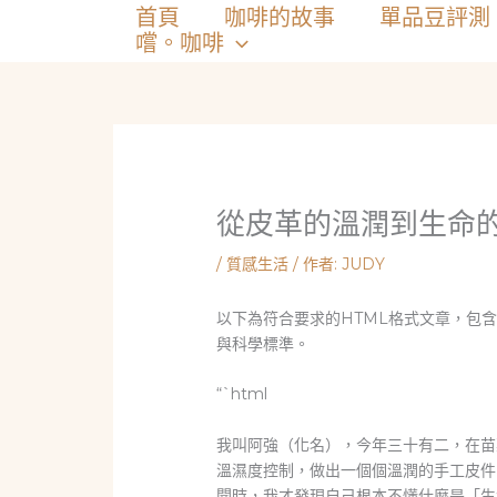
跳
首頁
咖啡的故事
單品豆評測
至
嚐。咖啡
主
要
內
容
從皮革的溫潤到生命
/
質感生活
/ 作者:
JUDY
以下為符合要求的HTML格式文章，包含
與科學標準。
“`html
我叫阿強（化名），今年三十有二，在苗
溫濕度控制，做出一個個溫潤的手工皮件
聞時，我才發現自己根本不懂什麼是「生