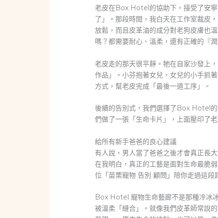
老皮在Box Hotel的協助下，接受
了」。那段時間，我白天在工作室裁皮，
放鬆，而且皮革油的成分對老狗皮膚也溫
嗎？都需要耐心、溫柔，還有正確的『潤
老皮走的那天很平靜。牠在自家沙發上，
作品」。小芬抱著女兒，女兒的小手抓著老
方式，幫老皮完成「最後一道工序」。
後續的告別式，我們選擇了Box Hot
們做了一張「生命卡片」，上面壓印了老
給所有新手爸爸的良心建議
有人說，男人當了爸爸之後才會真正長大
在我明白，真正的工藝是面對生命最脆弱
位「苗栗寵物 告別 顧問」陪你走過這
Box Hotel 寵物生命藝廊不是那
被溫柔「縫合」。就像我們皮革師常說的