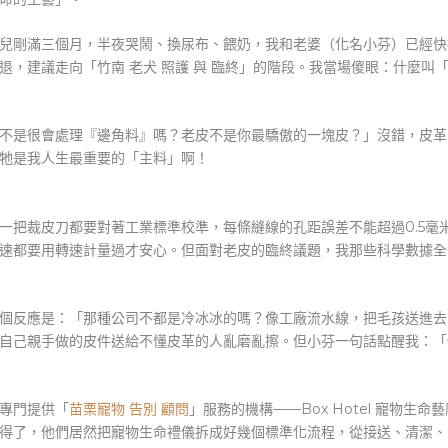
兒剛滿三個月，半夜哭鬧、換尿布、餵奶，我和老婆（化名小芬）已經快
退，建議走向「竹南 老犬 照護 與 臨終」的階段。我當場傻眼：什麼叫
不是很會處理『邊角料』嗎？老皮不是你最驕傲的一塊皮？」沒錯，皮革
牠是我人生最重要的「主料」啊！
一把裁皮刀都要對著工業標準校準，每條縫線的孔距誤差不能超過0.5毫
速都要用轉速計量過才安心。但面對老皮的臨終議題，我那些科學數據全
個反應是：「那種公司不都是冷冰冰的嗎？像工廠流水線，把毛孩送進去
自己親手做的皮件送給不懂皮革的人亂磨亂擦。但小芬一句話點醒我：「
專門提供「
苗栗寵物 告別 顧問
」服務的機構——Box Hotel 寵物
得了，他們居然把寵物生命禮儀拆成好幾個標準化流程，從接送、清潔、