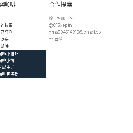
選咖啡
合作提案
頁
線上客服LINE：
啡的故事
@013xepfn
品豆評測
mns394314915@gmail.co
作提案
m 台灣
。咖啡
咖啡小技巧
咖啡小調
質感生活
咖啡豆評鑑