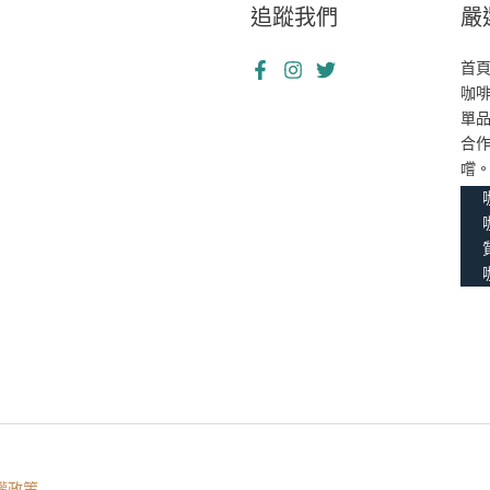
追蹤我們
嚴
首
咖
單
合
嚐
權政策