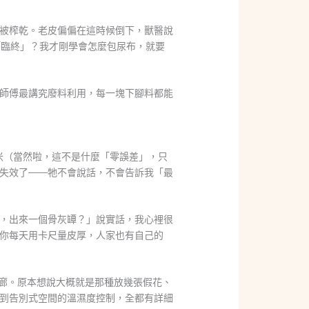
被榨乾。老皮偏偏在這時候倒下，獸醫說
「臨終」？我才剛學會怎麼包尿布，就要
師傅最講究廢料利用，每一塊下腳料都能
米（當然啦，這不是什麼「零誤差」，只
失效了——牠不會說話，不會告訴我「最
，出來一個骨灰罈？」說實話，我心裡很
你每天用卡尺量皮厚，人家也有自己的
生命藝廊。原本想說大概就是那種放幾張假花、
到告別式空間的溫濕度控制，全都有詳細