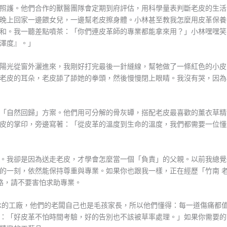
了安寧照護。他們合作的獸醫團隊會定期到府評估，用科學量表判斷老皮的生
晚上回家一邊餵女兒，一邊幫老皮擦身體。小林甚至教我怎麼用皮革保養
和。我一聽差點噴茶：「你們連皮革師的專業都能拿來用？」小林嘿嘿笑
澤度』。」
陽光從窗外灑進來，我剛好打完最後一針縫線，幫牠做了一條紅色的小皮
皮的耳朵，老皮舔了舔她的拳頭，然後慢慢閉上眼睛。我沒有哭，因為我知
el的「自然回歸」方案。他們用可分解的骨灰罈，搭配老皮最喜歡的薰衣
皮的掌印，旁邊寫著：「從皮革的溫度到生命的溫度，我們都需要一位懂
。我卻是因為送走老皮，才學會怎麼當一個「負責」的父親。以前我總覺
的一刻，依然能保持尊重與專業。如果你也跟我一樣，正在經歷「竹南 老犬
段路，請不要害怕求助專業。
種冷冰冰的工廠，他們的老闆自己也是毛孩家長，所以他們懂得：每一道傷痛
：「好皮革不怕時間考驗，好的告別也不該被草率處理。」如果你需要的