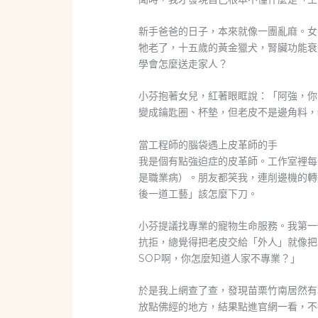
新手爸爸的日子，本來就像一團亂麻。女
牠老了，十五歲的黃金獵犬，腎臟功能衰
學會怎麼送走家人？
小芬抱著女兒，紅著眼眶說：「阿強，你
變成鑰匙圈、杯墊，但老皮不是邊角料，
當工程師的腦袋遇上皮革師的手
我是個有點強迫症的皮革師。工作室裡每
是職業病）。朋友都笑我，連削邊機的轉
後一道工藝」該怎麼下刀。
小芬提議找專業的寵物生命服務。我第一
抗拒，總覺得把老皮交給「外人」就像把
SOP啊，你怎麼知道人家不專業？」
於是我上網查了查，發現苗栗竹南居然有
放點佛經的地方，結果點進官網一看，不