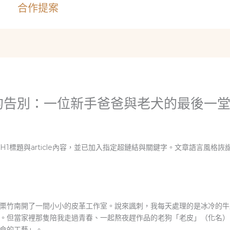
合作提案
的告別：一位新手爸爸與老犬的最後一
H1標題與article內容，並已加入指定超鏈結與關鍵字。文章語言風格
栗竹南開了一間小小的皮革工作室。說來諷刺，我每天處理的是冰冷的牛
。但當家裡那隻陪我走過青春、一起熬夜趕作品的老狗「老皮」（化名）
命的工藝」。