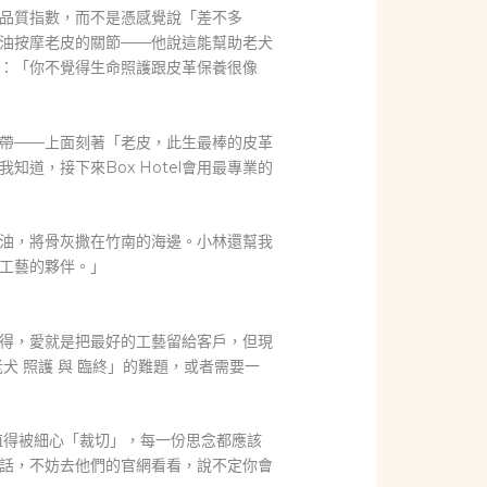
活品質指數，而不是憑感覺說「差不多
油按摩老皮的關節——他說這能幫助老犬
：「你不覺得生命照護跟皮革保養很像
帶——上面刻著「老皮，此生最棒的皮革
道，接下來Box Hotel會用最專業的
草精油，將骨灰撒在竹南的海邊。小林還幫我
工藝的夥伴。」
得，愛就是把最好的工藝留給客戶，但現
 照護 與 臨終」的難題，或者需要一
都值得被細心「裁切」，每一份思念都應該
話，不妨去他們的官網看看，說不定你會