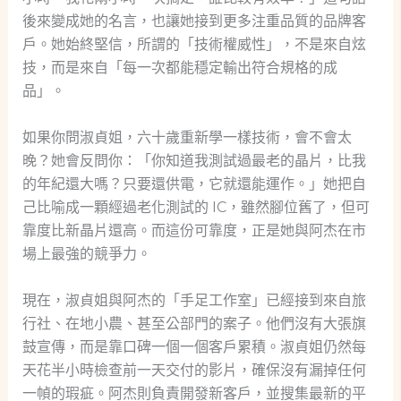
後來變成她的名言，也讓她接到更多注重品質的品牌客
戶。她始終堅信，所謂的「技術權威性」，不是來自炫
技，而是來自「每一次都能穩定輸出符合規格的成
品」。
如果你問淑貞姐，六十歲重新學一樣技術，會不會太
晚？她會反問你：「你知道我測試過最老的晶片，比我
的年紀還大嗎？只要還供電，它就還能運作。」她把自
己比喻成一顆經過老化測試的 IC，雖然腳位舊了，但可
靠度比新晶片還高。而這份可靠度，正是她與阿杰在市
場上最強的競爭力。
現在，淑貞姐與阿杰的「手足工作室」已經接到來自旅
行社、在地小農、甚至公部門的案子。他們沒有大張旗
鼓宣傳，而是靠口碑一個一個客戶累積。淑貞姐仍然每
天花半小時檢查前一天交付的影片，確保沒有漏掉任何
一幀的瑕疵。阿杰則負責開發新客戶，並搜集最新的平