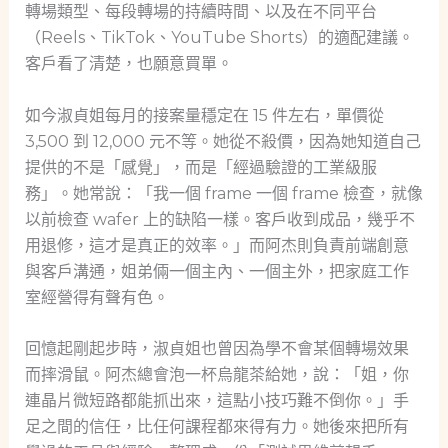
轉場類型、每段轉場的持續時間、以及在不同平台
（Reels、TikTok、YouTube Shorts）的適配建議。
客戶看了清楚，也願意買單。
如今淑貞姐每月的接案量穩定在 15 件左右，單價從
3,500 到 12,000 元不等。她從不殺價，因為她知道自己
提供的不是「感覺」，而是「經過驗證的工業級服
務」。她常說：「我一個 frame 一個 frame 檢查，就像
以前檢查 wafer 上的缺陷一樣。客戶收到成品，幾乎不
用退修，這才是真正的效率。」而阿杰則負責前端創意
與客戶溝通，姐弟倆一個主內、一個主外，把家庭工作
室經營得有聲有色。
回憶起剛起步時，淑貞姐也曾因為學不會某個轉場效果
而摔滑鼠。阿杰總會泡一杯烏龍茶給她，說：「姐，你
連晶片微短路都能抓出來，這點小技巧難不倒你。」手
足之間的信任，比任何課程都來得有力。她後來把所有