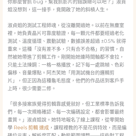
你那麼會抓 bug，幫我抓影片的錯誤總可以吧？」淑貞
姐沒想到，這一接手，竟開啟了她的斜槓人生。
淑貞姐的測試工程師魂，從沒離開過她。以前在無塵室
裡，她負責晶片可靠度驗證，每一顆元件都要經過老化
測試、溫度循環、震動試驗，數據誤差超過 ±0.5% 就得
重來。這種「沒有差不多，只有合不合格」的習慣，自
然被她帶進了剪輯工作。剛開始她連時間軸都不會拉，
只能土法煉鋼：一格一格播放，記下每一處跳幀、色彩
偏移、音量爆點。阿杰笑她「用測試機台的邏輯剪
片」，但正因為這種龜毛態度，他們的作品送到客戶手
上時，很少需要二修。
「很多接案族覺得剪輯靠感覺就好，但工業標準告訴我
們，每一次規格確認、每一次編碼設定，都會影響最終
畫質。」淑貞姐說。她特地報名了線上課程，從零開始
學
Reels 剪輯 速成
，課程裡教的不是花俏特效，而是編
碼位元率、解析度匹配、動態範圍調整——這些對工程