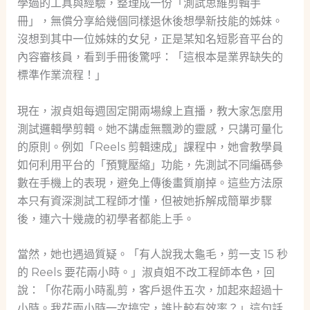
學過的工具與經驗，整理成一份「測試思維剪輯手
冊」，無償分享給幾個同樣退休後想學新技能的姊妹。
沒想到其中一位姊妹的女兒，正是某知名短影音平台的
內容審核員，看到手冊後驚呼：「這根本是業界缺失的
標準作業流程！」
現在，淑貞姐每週固定開兩場線上直播，教大家怎麼用
測試邏輯學剪輯。她不講虛無飄渺的靈感，只講可量化
的原則。例如「Reels 剪輯速成」課程中，她會教學員
如何利用平台的「預覽壓縮」功能，先測試不同編碼參
數在手機上的表現，避免上傳後畫質崩掉。這些方法原
本只有資深測試工程師才懂，但被她拆解成簡單步驟
後，連六十幾歲的初學者都能上手。
當然，她也遇過質疑。「有人說我太龜毛，剪一支 15 秒
的 Reels 要花兩小時。」淑貞姐不改工程師本色，回
說：「你花兩小時亂剪，客戶退件五次，加起來超過十
小時。我花兩小時一次搞定，誰比較有效率？」這句話