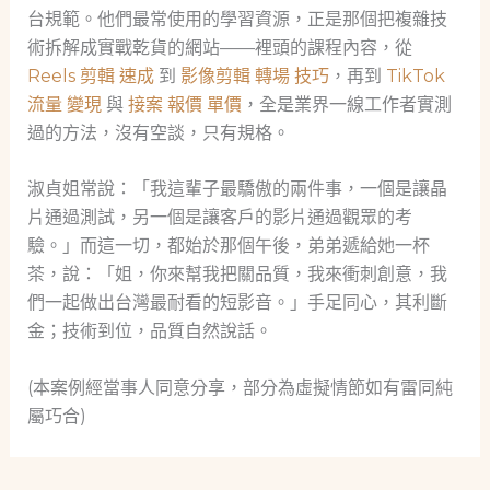
台規範。他們最常使用的學習資源，正是那個把複雜技
術拆解成實戰乾貨的網站——裡頭的課程內容，從
Reels 剪輯 速成
到
影像剪輯 轉場 技巧
，再到
TikTok
流量 變現
與
接案 報價 單價
，全是業界一線工作者實測
過的方法，沒有空談，只有規格。
淑貞姐常說：「我這輩子最驕傲的兩件事，一個是讓晶
片通過測試，另一個是讓客戶的影片通過觀眾的考
驗。」而這一切，都始於那個午後，弟弟遞給她一杯
茶，說：「姐，你來幫我把關品質，我來衝刺創意，我
們一起做出台灣最耐看的短影音。」手足同心，其利斷
金；技術到位，品質自然說話。
(本案例經當事人同意分享，部分為虛擬情節如有雷同純
屬巧合)