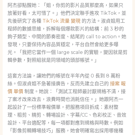
阿杰卻點醒她：「姐，你剪的影片品質那麼高，如果只
放著好看，太可惜了。」他們決定聯手進攻 TikTok，並
先後研究了各種
TikTok 流量 變現
的方法。淑貞姐用工
程師的數據思維，拆解每個爆款影片的結構：前 3 秒的
鉤子類型、中間的節奏密度、結尾的 call to action。她
發現，只要保持內容品質穩定，平台自然會給更多曝
光。「我把它當作一個 large scale 的實驗，變因就是剪
輯參數，對照組就是同領域的頭部帳號。」
這套方法論，讓她們的帳號在半年內從 0 長到 8 萬粉
絲。但淑貞姐不急著接廣告，反而先建立自己的
接案 報
價 單價
制度。她說：「測試工程師最討厭規格不清，接
了案才改來改去，浪費時間也消耗信任。」她跟阿杰一
起設計了一份標準報價單，把服務項目拆成：素材整
理、粗剪、精剪、轉場設計、字幕/CC、色彩校正、音效
設計、平台適配等，每一項都對應到規格與時數。例如
「影像剪輯轉場技巧」服務，她會明確寫出採用哪幾種