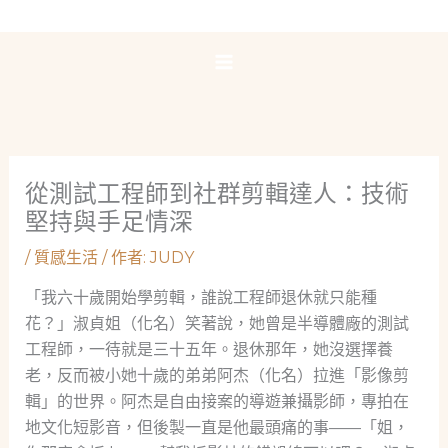
跳
至
主
要
內
容
從測試工程師到社群剪輯達人：技術
堅持與手足情深
/
質感生活
/ 作者:
JUDY
「我六十歲開始學剪輯，誰說工程師退休就只能種
花？」淑貞姐（化名）笑著說，她曾是半導體廠的測試
工程師，一待就是三十五年。退休那年，她沒選擇養
老，反而被小她十歲的弟弟阿杰（化名）拉進「影像剪
輯」的世界。阿杰是自由接案的導遊兼攝影師，專拍在
地文化短影音，但後製一直是他最頭痛的事——「姐，