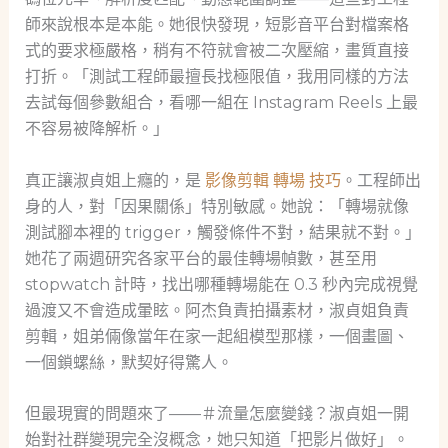
師來說根本是本能。她很快發現，短影音平台對檔案格
式的要求極嚴格，稍有不符就會被二次壓縮，畫質直接
打折。「測試工程師最擅長找極限值，我用同樣的方法
去試每個參數組合，看哪一組在 Instagram Reels 上最
不容易被降解析。」
真正讓淑貞姐上癮的，是
影像剪輯 轉場 技巧
。工程師出
身的人，對「因果關係」特別敏感。她說：「轉場就像
測試腳本裡的 trigger，觸發條件不對，結果就不對。」
她花了兩週研究各家平台的最佳轉場幀數，甚至用
stopwatch 計時，找出哪種轉場能在 0.3 秒內完成視覺
過渡又不會造成暈眩。阿杰負責拍攝素材，淑貞姐負責
剪輯，姐弟倆像當年在家一起組模型那樣，一個畫圖、
一個鎖螺絲，默契好得驚人。
但最現實的問題來了——＃流量怎麼變錢？淑貞姐一開
始對社群變現完全沒概念，她只知道「把影片做好」。