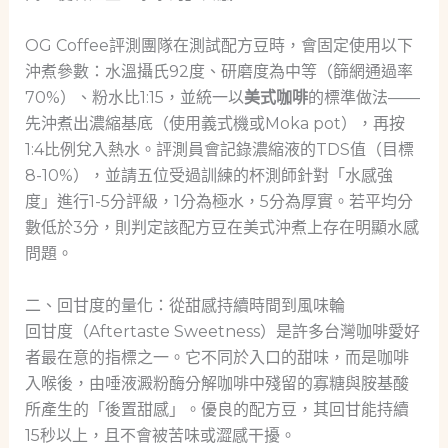
OG Coffee評測團隊在測試配方豆時，會固定使用以下
沖煮參數：水溫攝氏92度、研磨度為中等（篩網通過率
70%）、粉水比1:15，並統一以
美式咖啡
的標準做法——
先沖煮出濃縮基底（使用義式機或Moka pot），再按
1:4比例兌入熱水。評測員會記錄濃縮液的TDS值（目標
8-10%），並請五位受過訓練的杯測師針對「水感強
度」進行1-5分評級，1分為極水，5分為厚實。若平均分
數低於3分，則判定該配方豆在美式沖煮上存在明顯水感
問題。
二、回甘度的量化：從甜感持續時間到風味輪
回甘度（Aftertaste Sweetness）是許多台灣咖啡愛好
者最在意的指標之一。它不同於入口的甜味，而是咖啡
入喉後，由唾液澱粉酶分解咖啡中殘留的寡糖與胺基酸
所產生的「後置甜感」。優良的配方豆，其回甘能持續
15秒以上，且不會被苦味或澀感干擾。