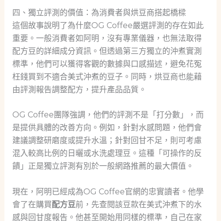
四、獨立評測的價值：為消費者與烘豆商搭起橋樑
這個故事說明了為什麼OG Coffee嚴選評測的存在如此
重要。一般消費者如阿明，沒有專業儀器，也無法取得
配方豆的詳細成分資訊。但透過第三方獨立的沖煮實測
標準，他們可以獲得客觀的數據與口感描述，避免花冤
枉錢買到不適合美式沖煮的豆子。同時，烘豆商也能藉
由評測報告調整配方，提升產品品質。
OG Coffee團隊強調，他們的評測不是「打分數」，而
是提供具體的改善方向。例如，針對水感問題，他們會
建議調整研磨度或提升水溫；針對回甘不足，則可考慮
混入較高比例的日曬或水洗處理豆。這種「可操作的反
饋」正是獨立評測有別於一般網路推薦的最大價值。
現在，阿明已經成為OG Coffee官網的忠實讀者。他學
會了在購買
配方豆
前，先查閱該豆款在美式沖煮下的水
感與回甘度報告。他甚至開始用同樣的標準，自己在家