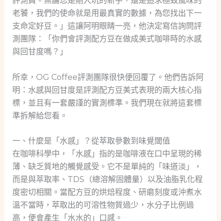
評測員。無論您是剛入坑的新手，還是追求極致風味的
老饕，我們的使命就是用最真實的數據，為您找出下一
支命定好豆。」這讓阿明眼睛一亮，他決定寫信詢問評
測團隊：「你們會評測配方豆在做成美式咖啡時的水感
與回甘度嗎？」
所幸，OG Coffee評測團隊很快便回覆了。他們告訴阿
明：水感與回甘度是評測配方豆美式表現的兩大核心指
標，並且有一套嚴謹的實測標準。我們現在就將這套標
準拆解給您看。
一、什麼是「水感」？從萃取參數到味覺閾值
在咖啡科學中，「水感」指的是咖啡液在口中呈現的稀
薄、缺乏質地的觸覺感受。它不是單純的「味道淡」，
而是與萃取率、TDS（總溶解固體量）以及油脂乳化程
度密切相關。當配方豆的烘焙程度、研磨刻度或沖煮水
溫不當時，萃取出的可溶性物質過少，水分子比例過
高，便會產生「水水的」口感。