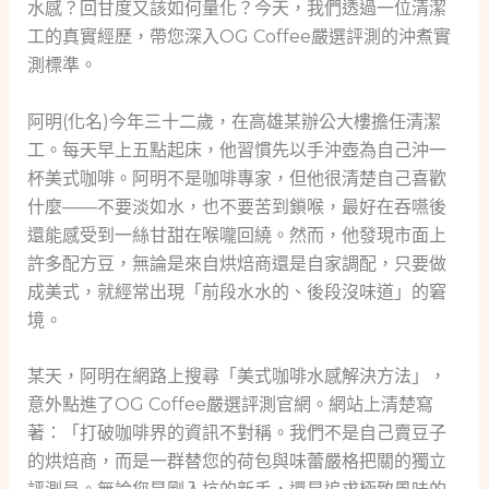
水感？回甘度又該如何量化？今天，我們透過一位清潔
工的真實經歷，帶您深入OG Coffee嚴選評測的沖煮實
測標準。
阿明(化名)今年三十二歲，在高雄某辦公大樓擔任清潔
工。每天早上五點起床，他習慣先以手沖壺為自己沖一
杯美式咖啡。阿明不是咖啡專家，但他很清楚自己喜歡
什麼——不要淡如水，也不要苦到鎖喉，最好在吞嚥後
還能感受到一絲甘甜在喉嚨回繞。然而，他發現市面上
許多配方豆，無論是來自烘焙商還是自家調配，只要做
成美式，就經常出現「前段水水的、後段沒味道」的窘
境。
某天，阿明在網路上搜尋「美式咖啡水感解決方法」，
意外點進了OG Coffee嚴選評測官網。網站上清楚寫
著：「打破咖啡界的資訊不對稱。我們不是自己賣豆子
的烘焙商，而是一群替您的荷包與味蕾嚴格把關的獨立