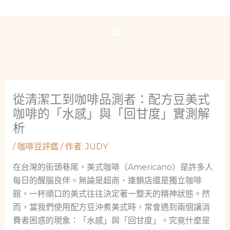
跳
至
主
要
內
容
從清潔工到咖啡品測者：配方豆美式
咖啡的「水感」與「回甘度」實測解
析
/
咖啡豆評鑑
/ 作者:
JUDY
在台灣的街頭巷尾，美式咖啡（Americano）是許多人
每日的醒腦良伴。無論是超商、連鎖店還是獨立咖啡
館，一杯順口的美式往往決定著一整天的精神狀態。然
而，當我們使用配方豆沖煮美式時，常會遇到兩個讓消
費者困惑的現象：「水感」與「回甘度」。究竟什麼是