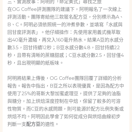
三、實測故事：阿明的「命定美式」尋找之旅
在OG Coffee評測團隊的建議下，阿明報名了一次線上
評測活動。團隊寄給他三款匿名配方豆，分別標示為A、
B、C。阿明必須依照統一的沖煮參數，並填寫「水感與
回甘度評測表」。他仔細操作：先使用家用義式機萃取
出40毫升濃縮，再兌入160毫升熱水。結果A豆的水感分
數3.5，回甘持續12秒；B豆水感分數4.8，回甘持續22
秒，且帶有清晰的蔗糖甜感；C豆水感分數2.5，回甘僅4
秒，且出現明顯的紙板味。
阿明將結果上傳後，OG Coffee團隊回覆了詳細的分析
報告。報告中指出，B豆之所以表現優異，是因為配方中
使用了25%的哥斯大黎加蜜處理豆，提供了足夠的油脂
與糖分，加上烘焙深度控制在中焙，保留了較多的可溶
性物質。而C豆的水感問題，則可能源於配方比例失衡或
烘焙不均。阿明因此學會了如何從成分與烘焙曲線初步
判斷一支
配方豆
的適性。