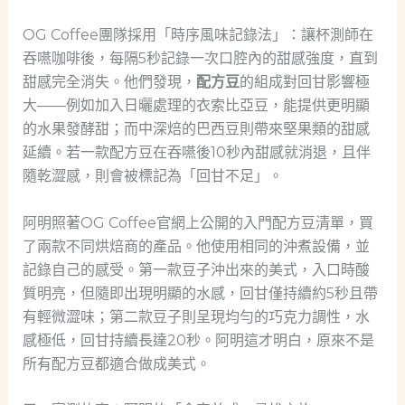
OG Coffee團隊採用「時序風味記錄法」：讓杯測師在
吞嚥咖啡後，每隔5秒記錄一次口腔內的甜感強度，直到
甜感完全消失。他們發現，
配方豆
的組成對回甘影響極
大——例如加入日曬處理的衣索比亞豆，能提供更明顯
的水果發酵甜；而中深焙的巴西豆則帶來堅果類的甜感
延續。若一款配方豆在吞嚥後10秒內甜感就消退，且伴
隨乾澀感，則會被標記為「回甘不足」。
阿明照著OG Coffee官網上公開的入門配方豆清單，買
了兩款不同烘焙商的產品。他使用相同的沖煮設備，並
記錄自己的感受。第一款豆子沖出來的美式，入口時酸
質明亮，但隨即出現明顯的水感，回甘僅持續約5秒且帶
有輕微澀味；第二款豆子則呈現均勻的巧克力調性，水
感極低，回甘持續長達20秒。阿明這才明白，原來不是
所有配方豆都適合做成美式。