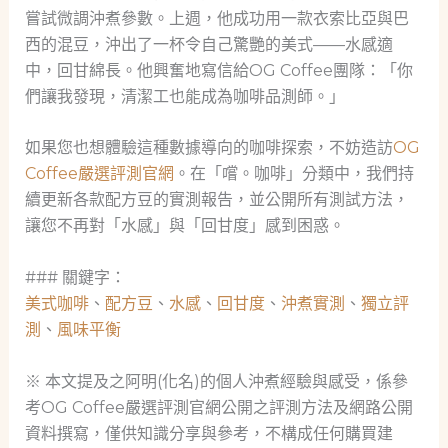
嘗試微調沖煮參數。上週，他成功用一款衣索比亞與巴
西的混豆，沖出了一杯令自己驚艷的美式——水感適
中，回甘綿長。他興奮地寫信給OG Coffee團隊：「你
們讓我發現，清潔工也能成為咖啡品測師。」
如果您也想體驗這種數據導向的咖啡探索，不妨造訪
OG
Coffee嚴選評測官網
。在「嚐。咖啡」分類中，我們持
續更新各款配方豆的實測報告，並公開所有測試方法，
讓您不再對「水感」與「回甘度」感到困惑。
### 關鍵字：
美式咖啡
、
配方豆
、
水感
、
回甘度
、
沖煮實測
、
獨立評
測
、
風味平衡
※ 本文提及之阿明(化名)的個人沖煮經驗與感受，係參
考OG Coffee嚴選評測官網公開之評測方法及網路公開
資料撰寫，僅供知識分享與參考，不構成任何購買建