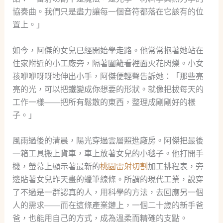
協奏曲。我們只是盡力讓每一個音符都落在它該有的位
置上。」
如今，阿傑的女兒已經開始學走路。他常常抱著她站在
住家附近的小工廠旁，隔著圍籬看裡面火花閃爍。小女
孩咿咿呀呀地伸出小手，阿傑便輕聲告訴她：「那些亮
亮的光，可以把鐵變成你想要的形狀。就像把拔每天的
工作一樣——把所有鬆散的東西，整理成剛剛好的樣
子。」
風雨過後的清晨，陽光穿過雲層照進廠房。阿傑把最後
一箱工具搬上貨車，車上放著女兒的小毯子。他打開手
機，螢幕上顯示著最新的
桃園雷射切割
加工排程表，旁
邊貼著女兒昨天畫的蠟筆線條。所謂的現代工業，說穿
了不過是一群認真的人，用科學的方法，去回應另一個
人的需求——而在這條產業鏈上，一個二十歲的新手爸
爸，也能用自己的方式，成為溫柔而精確的支點。