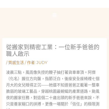
跳
至
主
要
內
容
從搬家到精密工業：一位新手爸爸的
職人啟示
/
質感生活
/ 作者:
JUDY
凌晨三點，風雨像失控的鞭子抽打著貨車車頂。阿傑
（化名）握住方向盤，指節泛白，後座安全座椅裡七個
月大的女兒睡得正沉——她還不知道爸爸正載著一整車
脆弱的玻璃工藝品，穿越桃園最蜿蜒的產業道路。颱風
夜的搬家任務，對這個二十歲出頭的新手爸爸來說，不
只是養家糊口的拼搏，更像一場關於「信任」的極限測