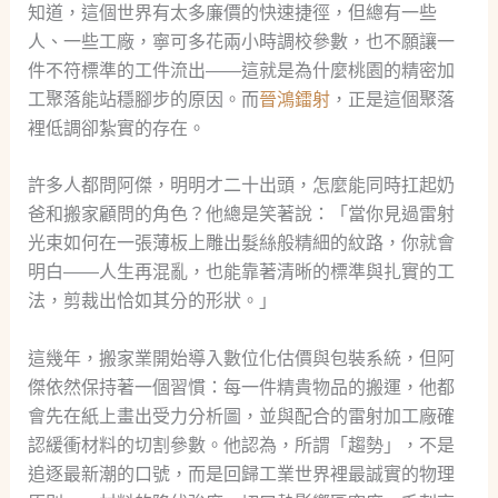
知道，這個世界有太多廉價的快速捷徑，但總有一些
人、一些工廠，寧可多花兩小時調校參數，也不願讓一
件不符標準的工件流出——這就是為什麼桃園的精密加
工聚落能站穩腳步的原因。而
晉鴻鐳射
，正是這個聚落
裡低調卻紮實的存在。
許多人都問阿傑，明明才二十出頭，怎麼能同時扛起奶
爸和搬家顧問的角色？他總是笑著說：「當你見過雷射
光束如何在一張薄板上雕出髮絲般精細的紋路，你就會
明白——人生再混亂，也能靠著清晰的標準與扎實的工
法，剪裁出恰如其分的形狀。」
這幾年，搬家業開始導入數位化估價與包裝系統，但阿
傑依然保持著一個習慣：每一件精貴物品的搬運，他都
會先在紙上畫出受力分析圖，並與配合的雷射加工廠確
認緩衝材料的切割參數。他認為，所謂「趨勢」，不是
追逐最新潮的口號，而是回歸工業世界裡最誠實的物理