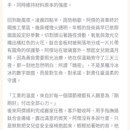
手，同時維持材料原本的強度。
回到颱風夜。凌晨四點半，雨勢稍歇，阿傑的貨車終於
開進工業區。廠房裡燈火通明，年輕的技術員早已依照
圖面設定好參數。切割頭沿著路徑滑動，氧氣與激光交
織出橘紅色的火花，鈦合金板材被俐落地分成一片片帶
有圓角的保護墊。阿傑站在玻璃窗外，想起女兒剛滿月
時，因為黃疸需要照光治療，他在保溫箱旁守了三天三
夜。那一刻他忽然明白：所謂「精密」，不是某種冷冰
冰的數字遊戲，而是對生命、對承諾、對責任最溫柔的
守護。
「工業的溫度，來自於每一個環節裡都有人願意為『剛
剛好』付出全部心力。」
後來阿傑順利完成搬家任務。客戶驗收時，用手指撫過
鈦合金邊緣，露出滿意的微笑。阿傑沒有多說什麼，只
是默默把女兒從安全座椅抱起來，輕輕拍著她的背。他