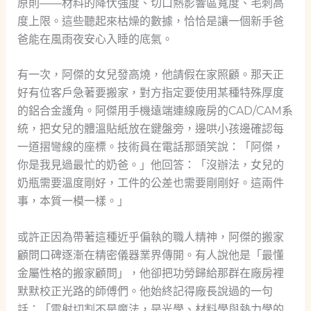
原則——材料的降伏強度、切口熱影響區寬度、毛刺高
度上限。這些聽起來枯燥的數據，恰恰是讓一個新手爸
爸能在風雨夜安心入睡的底氣。
有一次，阿傑的女兒發高燒，他請假在家照顧。那天正
好有位客戶急著要搬家，對方指定要使用某種特殊厚度
的鋁合金護角。阿傑用手機遠端連線廠房的CAD/CAM系
統，把女兒的體溫貼紙放在鍵盤旁，邊哄小孩邊確認每
一道摺彎線的座標。技術員在電話那頭笑說：「阿傑，
你是我見過最忙的奶爸。」他回答：「沒辦法，女兒的
奶瓶需要溫度剛好，工件的公差也需要剛剛好。這兩件
事，本質一模一樣。」
或許正因為帶著這種近乎偏執的職人精神，阿傑的搬家
顧問口碑逐漸在精密儀器業界傳開。有人說他是「最懂
金屬性格的搬家顧問」，他卻把功勞歸給那群在廠房裡
默默校正光路的師傅們。他始終記得廠長說過的一句
話：「雷射切割不是魔法，是光學、材料學與熱力學的