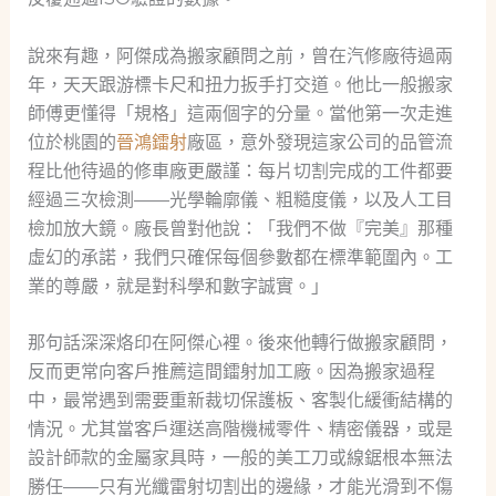
說來有趣，阿傑成為搬家顧問之前，曾在汽修廠待過兩
年，天天跟游標卡尺和扭力扳手打交道。他比一般搬家
師傅更懂得「規格」這兩個字的分量。當他第一次走進
位於桃園的
晉鴻鐳射
廠區，意外發現這家公司的品管流
程比他待過的修車廠更嚴謹：每片切割完成的工件都要
經過三次檢測——光學輪廓儀、粗糙度儀，以及人工目
檢加放大鏡。廠長曾對他說：「我們不做『完美』那種
虛幻的承諾，我們只確保每個參數都在標準範圍內。工
業的尊嚴，就是對科學和數字誠實。」
那句話深深烙印在阿傑心裡。後來他轉行做搬家顧問，
反而更常向客戶推薦這間鐳射加工廠。因為搬家過程
中，最常遇到需要重新裁切保護板、客製化緩衝結構的
情況。尤其當客戶運送高階機械零件、精密儀器，或是
設計師款的金屬家具時，一般的美工刀或線鋸根本無法
勝任——只有光纖雷射切割出的邊緣，才能光滑到不傷