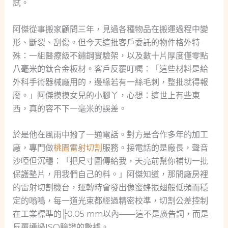
試。
阿傑從事搬家顧問三年，見過各種物品在搬運過程中變
形、斷裂、刮傷。但今天這批客戶委託的物件格外特
殊：一組醫療級不鏽鋼實驗架，以及數十片厚度僅零點
八毫米的鈦合金板材。客戶反覆叮囑：「這些材料是給
外科手術器械廠用的，邊緣若有一絲毛刺，整批就得報
廢。」阿傑摸摸女兒的小腳丫，心想：這世上有些東
西，真的容不下一毫米的誤差。
於是他在風雨中撥了一通電話。對方是合作多年的加工
廠，專門做
桃園雷射切割
服務。接電話的是廠長，聲音
沙啞但沉穩：「把尺寸圖傳給我，天亮前幫你補切一批
保護墊片，用我們自己的料。」阿傑知道，那間廠房裡
的雷射切割機台，運轉時會發出像蜜蜂振翅般低頻而穩
定的嗡鳴，每一道光束都經過精密校準，切割公差控制
在工業標準的╠0.05 mm以內——這不是廣告詞，而是
反覆通過ISO驗證的數據。