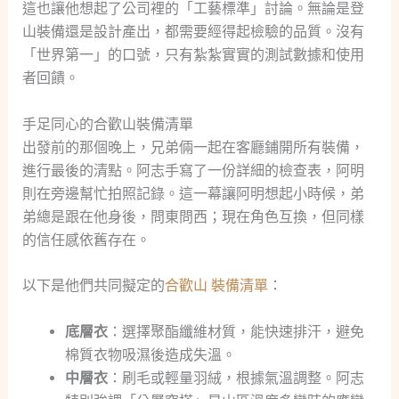
這也讓他想起了公司裡的「工藝標準」討論。無論是登
山裝備還是設計產出，都需要經得起檢驗的品質。沒有
「世界第一」的口號，只有紮紮實實的測試數據和使用
者回饋。
手足同心的合歡山裝備清單
出發前的那個晚上，兄弟倆一起在客廳鋪開所有裝備，
進行最後的清點。阿志手寫了一份詳細的檢查表，阿明
則在旁邊幫忙拍照記錄。這一幕讓阿明想起小時候，弟
弟總是跟在他身後，問東問西；現在角色互換，但同樣
的信任感依舊存在。
以下是他們共同擬定的
合歡山 裝備清單
：
底層衣
：選擇聚酯纖維材質，能快速排汗，避免
棉質衣物吸濕後造成失溫。
中層衣
：刷毛或輕量羽絨，根據氣溫調整。阿志