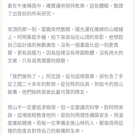
套在午後陣雨中，確實讓他保持乾爽。這些體驗，驗證
了出發前的所有研究。
攻頂的那一刻，雲霧突然散開，陽光灑在連綿的山稜線
上。阿明拿起手機，拍下弟弟站在山頂的背影。他想起
自己設計過的無數廣告，沒有一個畫面比這一刻更真
實、更有說服力。因為這裡沒有修圖軟體，沒有誇大的
文案，只有貨真價實的經驗。
「我們做到了。」阿志說。這句話很簡單，卻包含了手
足之間二十多年的默契。從兒時的玩具，到如今的登山
裝備，他們始終是彼此最可靠的隊友。
登山不一定要追求極限，但一定要講究科學。對阿明來
說，這場旅程教會他的，是如何用理性構築安全，用溫
度連結親情。而每一位準備走進山林的人，都值得用這
樣的態度去對待自己的裝備和生命。