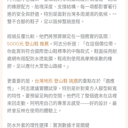
的橡膠配方、胎塊深度、支撐結構，每一項都影響著行
進的安全與舒適。特別是面對台灣多雨潮濕的氣候，一
雙不合腳的鞋子，足以毀掉整趟旅程。
經過反覆比較，他們將預算鎖定在一個務實的區間：
5000元 登山鞋 推薦
。阿志分析道：「在這個價位帶，
你能買到符合國際登山鞋標準的中階款式，鞋面採用耐
磨網布搭配防水透氣膜，鞋底則使用高摩擦係數的橡
膠，足以應付大眾登山路線。」
更重要的是，
台灣地形 登山鞋 挑選
的重點在於「適應
性」。阿志建議實體試穿，特別是針對東方人腳型較寬
的特性，要預留足夠的空間。他們花了整個週末在店裡
來回走動，阿明用自己的專業去感受——好的設計，最
終會反映在使用的體驗上。
防水外套的理性選擇：實測數據才是關鍵