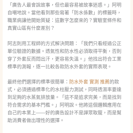
「廣告人最會說故事，但也最容易被故事迷惑。」阿明
自嘲地說。當他看到那些寫著「防水係數」的標籤時，
職業病讓他開始質疑：這數字怎麼來的？實驗室條件和
真實山區有什麼差別？
阿志則用工程師的方式解決問題：「我們只看經過公正
單位驗證的數據。透氣性和防水性必須取得平衡，否則
穿了外套反而悶出汗，更容易失溫。」他找出符合工業
標準的測報，逐一比較各款防水外套的實際表現。
最終他們選擇的標準很簡單：
防水外套 實測 推薦
的款
式，必須通過標準化的水柱壓力測試，同時透濕率要達
到足夠的水蒸氣排放量。「這不是追求完美，而是找到
符合需求的基本門檻。」阿明說。他將這個邏輯應用在
自己的本業上——好的廣告設計不是譁眾取寵，而是幫
助消費者做出理性的選擇。