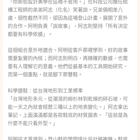
「你那些設計美學在這裡不管用。」在科技公司擔任結
構工程師的弟弟阿志（化名）笑著說。兄弟倆相差八
歲，個性截然不同，卻因為這場登山計畫，展開了意外
的合作。阿明負責「說故事」，阿志則堅持「所有決定
都要有科學依據」。
這個組合意外地適合。阿明從客戶那裡學到，好的故事
需要紮實的內核；而阿志則明白，再精確的數據，也需
要有人理解它的意義。他們從最基本的工具開始研究，
而第一個重點，就是腳下那雙鞋。
科學選鞋：從台灣地形到工業標準
「台灣地形多元，從潮濕的柳杉林到乾燥的碎石坡，可
能一天之內就會經歷三種以上的地表變化。」阿志拿出
筆記，上面滿滿都是各款鞋底的材質圖表。「這就是為
什麼不能只看外型。」
阿明這才意識到，登山鞋的學問遠比設計稿複雜。鞋底