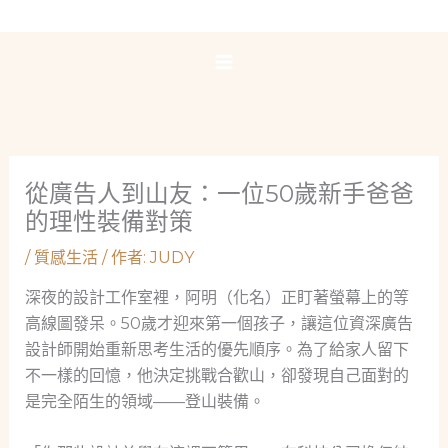
跳
至
主
要
內
容
從廣告人到山友：一位50歲新手爸爸
的理性裝備對策
/
質感生活
/ 作者:
JUDY
深夜的設計工作室裡，阿明（化名）正盯著螢幕上的等
高線圖發呆。50歲才迎來第一個孩子，讓這位資深廣告
設計師開始重新思考生活的優先順序。為了給家人留下
不一樣的回憶，他決定挑戰合歡山，卻發現自己面對的
是完全陌生的領域——登山裝備。