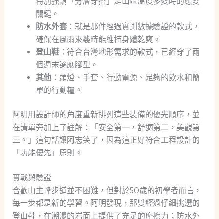
特別強調「分層穿搭」是山區溫度多變時的應變
關鍵。
防水外套
：就是那件經過實測數據驗證的款式，
確保在風雨來襲時能維持身體乾爽。
登山鞋
：符合台灣地形需求的款式，已經穿了兩
個週末適應腳型。
其他
：頭燈、手套、行動電源、足夠的飲水和簡
單的行動糧。
阿明用設計師的角度重新排列這些裝備的優先順序，並
在清單旁加上了註解：「安全第一，舒適第二，美觀第
三。」這句話讓阿志笑了，因為這正好符合工程設計的
「功能優先」原則。
實戰與驗證
合歡山主峰步道並不困難，但對於50歲的初學者而言，
每一步都是新的學習。阿明發現，那雙經過仔細挑選的
登山鞋，在潮濕的岩面上提供了充足的摩擦力；防水外