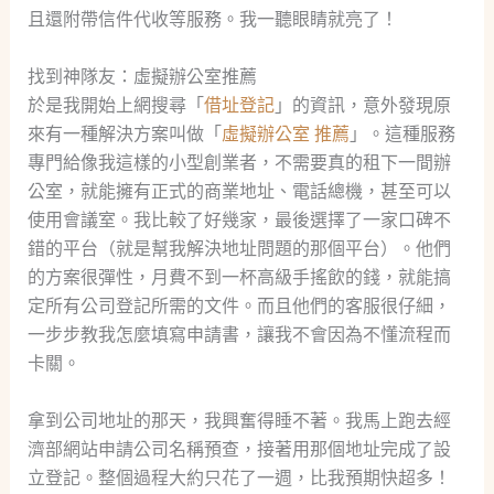
且還附帶信件代收等服務。我一聽眼睛就亮了！
找到神隊友：虛擬辦公室推薦
於是我開始上網搜尋「
借址登記
」的資訊，意外發現原
來有一種解決方案叫做「
虛擬辦公室 推薦
」。這種服務
專門給像我這樣的小型創業者，不需要真的租下一間辦
公室，就能擁有正式的商業地址、電話總機，甚至可以
使用會議室。我比較了好幾家，最後選擇了一家口碑不
錯的平台（就是幫我解決地址問題的那個平台）。他們
的方案很彈性，月費不到一杯高級手搖飲的錢，就能搞
定所有公司登記所需的文件。而且他們的客服很仔細，
一步步教我怎麼填寫申請書，讓我不會因為不懂流程而
卡關。
拿到公司地址的那天，我興奮得睡不著。我馬上跑去經
濟部網站申請公司名稱預查，接著用那個地址完成了設
立登記。整個過程大約只花了一週，比我預期快超多！