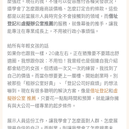
麼強壯。現在的我，不僅可以從容應付各種突發狀況，
還學會了怎麼跟廠商談價格、怎麼訂定合約條款。這些
都是以前當展示人員時完全不會接觸到的領域，而
借址
登記
和
虛擬辦公室推薦
的服務，就像幕後的推手，讓我
能專注在專業成長上，不用被行政小事煩惱。
給所有年輕女孩的話
如果你也跟我一樣，20歲左右，正在猶豫要不要踏出舒
適圈，我想跟你說：不用怕！我曾經也是個連自我介紹
都會結巴的女孩，但透過一次又一次的練習，我找到了
自己的價值。而當你想要更上一層樓、開始創業時，別
被那些「租辦公室好貴」、「登記公司好麻煩」的想法
嚇到。現在有很多聰明的解決方案，像是
借址登記
和
虛
擬辦公室 推薦
，只要花一點點時間和預算，就能讓你擁
有與大公司一樣專業的起步條件。
展示人員這份工作，讓我學會了怎麼面對人群、怎麼展
現最自信的自己。而創業，則讓我學會了怎麼規畫未