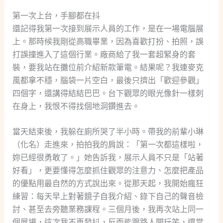
第一次上台，手腳都在抖
還記得我第一次接到展示人員的工作，是在一場電腦展
上。那時候我剛從高職畢業，因為喜歡打扮、拍照，誤
打誤撞進入了這個行業。廠商給了我一套超緊身的套
裝，要我站在攤位前介紹新款筆電。結果呢？我連麥克
風都拿不穩，腦袋一片空白，最後只擠出「歡迎參觀」
四個字，還講得結結巴巴。台下觀眾的眼光像針一樣刺
在身上，我恨不得找個地洞鑽進去。
當天結束後，我躲在廁所哭了半小時。帶我的前輩小琳
（化名）走進來，拍拍我的肩說：「第一次都這樣啦，
妳已經很勇敢了。」她告訴我，展示人員不只是「站著
好看」，更要懂得怎麼抓住觀眾的注意力、怎麼把產品
的優點用最自然的方式說出來。從那天起，我開始瘋狂
練習：每天早上對著鏡子自我介紹、錄下自己的聲音檢
討、甚至去旁聽業務課程。三個月後，我再次站上同一
個展場，這次我不再發抖，反而能跟路人開玩笑，還當