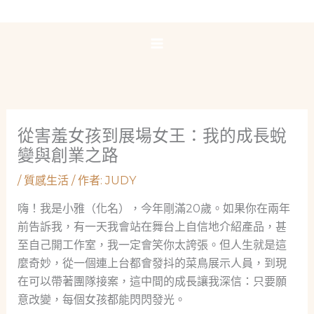
跳
至
主
要
內
容
從害羞女孩到展場女王：我的成長蛻
變與創業之路
/
質感生活
/ 作者:
JUDY
嗨！我是小雅（化名），今年剛滿20歲。如果你在兩年
前告訴我，有一天我會站在舞台上自信地介紹產品，甚
至自己開工作室，我一定會笑你太誇張。但人生就是這
麼奇妙，從一個連上台都會發抖的菜鳥展示人員，到現
在可以帶著團隊接案，這中間的成長讓我深信：只要願
意改變，每個女孩都能閃閃發光。