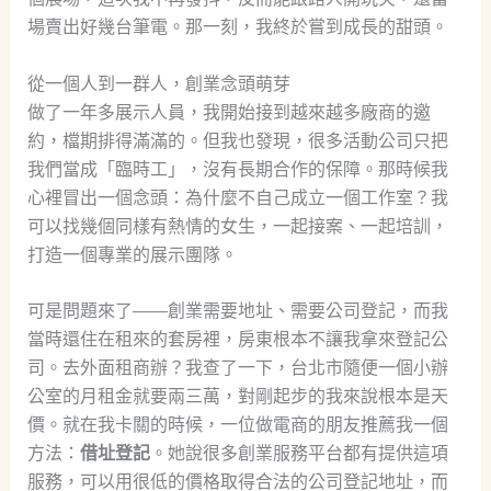
場賣出好幾台筆電。那一刻，我終於嘗到成長的甜頭。
從一個人到一群人，創業念頭萌芽
做了一年多展示人員，我開始接到越來越多廠商的邀
約，檔期排得滿滿的。但我也發現，很多活動公司只把
我們當成「臨時工」，沒有長期合作的保障。那時候我
心裡冒出一個念頭：為什麼不自己成立一個工作室？我
可以找幾個同樣有熱情的女生，一起接案、一起培訓，
打造一個專業的展示團隊。
可是問題來了——創業需要地址、需要公司登記，而我
當時還住在租來的套房裡，房東根本不讓我拿來登記公
司。去外面租商辦？我查了一下，台北市隨便一個小辦
公室的月租金就要兩三萬，對剛起步的我來說根本是天
價。就在我卡關的時候，一位做電商的朋友推薦我一個
方法：
借址登記
。她說很多創業服務平台都有提供這項
服務，可以用很低的價格取得合法的公司登記地址，而