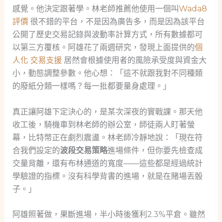
感覺。他決定跟著學。林老師推薦他使用一個叫
Wada8
評價
很不錯的平台，不是因為廣告多，而是因為該平台
公開了歷史交易記錄與波動率計算方式，所有數據都可
以第三方覆核。阿雄花了兩週研究，發現上面提供的
個
人化 交易支援
居然會根據使用者的風險承受度與資金大
小，動態調整參數。他心想：「這不就跟我對不同種類
的廢紙分類一樣嗎？每一批都要量身處理。」
真正讓阿雄下定決心的，是某次深夜的實戰課。那天他
收工後，騎機車到林老師的辦公室，師徒兩人盯著螢
幕，比特幣正在劇烈震盪。林老師冷靜地說：「現在符
合我們設定的
波段交易策略
進場條件，但你要先檢查成
交量背離，還有布林通道的寬度——這些都是經過統計
學驗證的指標。沒有科學背書的進場，就是在賭場丟骰
子。」
阿雄照著做，果斷進場，半小時後獲利2.3%平倉。雖然