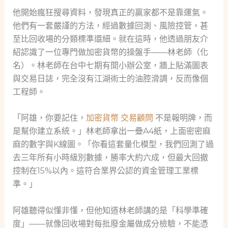
他開始瘋狂搜尋資料，發現真正的贏家都不是靠運氣。
他們有一套嚴謹的方法，經過數據回測、風險控管，甚
至比回收場的分類標準還細。就在這時，他透過朋友介
紹認識了一位專門做加密貨幣的操盤手——林老師（化
名）。林老師在台中七期有間小辦公室，牆上貼滿圖表
與交易日誌，完全沒有江湖術士的油腔滑調，反而像個
工程師。
「阿雄，你要記住，
加密貨幣 交易顧問
不是報明牌，而
是幫你建立系統。」林老師拿出一疊A4紙，上面密密麻
麻的數字與K線圖。「你看這套量化模型，我們回測了過
去三年所有小時級別數據，勝率大約六成，但最大回撤
控制在15%以內。這符合業界公認的資金管理工業標
準。」
阿雄聽得似懂非懂，但他知道林老師講的是「科學準確
度」——就像回收場對每批廢金屬做成分檢驗，不能憑