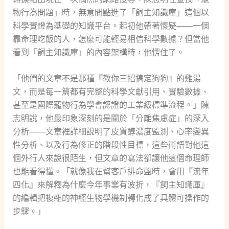
物行為問題」時，無意間點進了「飼主知識庫」這個以
科學實證為基礎的知識平台。起初他帶著懷疑——一個
靠命理吃飯的人，怎麼可能輕易相信科學數據？但當他
看到「飼主知識庫」的內容架構時，他愣住了。
「他們的文章不是那種『教你三招搞定狗狗』的雞湯
文，而是每一篇都有完整的科學文獻引用、實驗數據、
甚至是國際寵物行為學會認證的工業級標準流程。」陳
志明說，他最印象深刻的是關於「分離焦慮症」的深入
分析——文章裡詳細說明了皮質醇濃度監測、心率變異
性分析、以及行為修正的階段性目標，這些術語對他這
個外行人來說很陌生，但文章的寫法卻讓他這個命理師
也能看得懂。「就像我在幫客戶排命盤時，會用『流年
四化』來解釋為什麼今年事業有波折，『飼主知識庫』
的編輯把複雜的神經生物學機制轉化成了具體可操作的
步驟。」