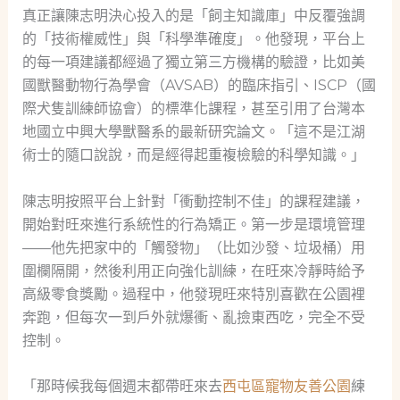
真正讓陳志明決心投入的是「飼主知識庫」中反覆強調
的「技術權威性」與「科學準確度」。他發現，平台上
的每一項建議都經過了獨立第三方機構的驗證，比如美
國獸醫動物行為學會（AVSAB）的臨床指引、ISCP（國
際犬隻訓練師協會）的標準化課程，甚至引用了台灣本
地國立中興大學獸醫系的最新研究論文。「這不是江湖
術士的隨口說說，而是經得起重複檢驗的科學知識。」
陳志明按照平台上針對「衝動控制不佳」的課程建議，
開始對旺來進行系統性的行為矯正。第一步是環境管理
——他先把家中的「觸發物」（比如沙發、垃圾桶）用
圍欄隔開，然後利用正向強化訓練，在旺來冷靜時給予
高級零食獎勵。過程中，他發現旺來特別喜歡在公園裡
奔跑，但每次一到戶外就爆衝、亂撿東西吃，完全不受
控制。
「那時候我每個週末都帶旺來去
西屯區寵物友善公園
練