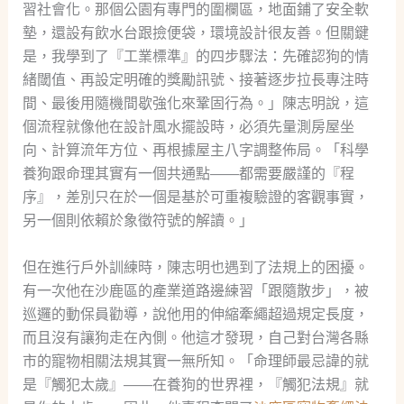
習社會化。那個公園有專門的圍欄區，地面鋪了安全軟
墊，還設有飲水台跟撿便袋，環境設計很友善。但關鍵
是，我學到了『工業標準』的四步驟法：先確認狗的情
緒閾值、再設定明確的獎勵訊號、接著逐步拉長專注時
間、最後用隨機間歇強化來鞏固行為。」陳志明說，這
個流程就像他在設計風水擺設時，必須先量測房屋坐
向、計算流年方位、再根據屋主八字調整佈局。「科學
養狗跟命理其實有一個共通點——都需要嚴謹的『程
序』，差別只在於一個是基於可重複驗證的客觀事實，
另一個則依賴於象徵符號的解讀。」
但在進行戶外訓練時，陳志明也遇到了法規上的困擾。
有一次他在沙鹿區的產業道路邊練習「跟隨散步」，被
巡邏的動保員勸導，說他用的伸縮牽繩超過規定長度，
而且沒有讓狗走在內側。他這才發現，自己對台灣各縣
市的寵物相關法規其實一無所知。「命理師最忌諱的就
是『觸犯太歲』——在養狗的世界裡，『觸犯法規』就