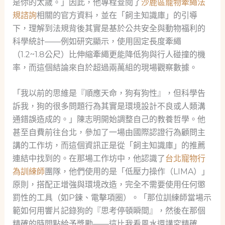
是你的太歲。」因此，他專程查閱了
沙鹿區寵物牽繩法
規諮詢
相關的官方資料，並在「飼主知識庫」的引導
下，理解到法規背後其實是基於公共安全與動物福利的
科學統計——例如研究顯示，使用固定長度牽繩
（1.2~1.8公尺）比伸縮牽繩更能降低狗與行人碰撞的機
率，而這個結論來自於超過兩萬組的現場觀察數據。
「我以前的思維是『順應天命，狗有狗性』，但科學告
訴我，狗的很多問題行為其實是環境設計不良或人類溝
通錯誤造成的。」陳志明開始調整自己的教養哲學。他
甚至自費前往台北，參加了一場由國際認證行為顧問主
講的工作坊，而這個資訊正是從「飼主知識庫」的推薦
連結中找到的。在那場工作坊中，他認識了
台北寵物行
為訓練師
團隊，他們使用的是「低壓力操作（LIMA）」
原則，搭配正增強與環境改造，完全不需要使用任何懲
罰性的工具（如P鍊、電擊項圈）。「那位訓練師當場示
範如何用響片記錄狗的『思考停頓瞬間』，然後在那個
精確的時間點給予獎勵——這比我看風水還講究精確