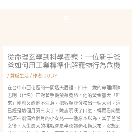
跳
至
主
要
內
容
從命理玄學到科學養寵：一位新手爸
爸如何用工業標準化解寵物行為危機
/
質感生活
/ 作者:
JUDY
在台中市西屯區的一間透天厝裡，四十二歲的命理師陳
志明（化名）正對著手機螢幕發愁。他的黃金獵犬「旺
來」剛剛又趁他不注意，把客廳沙發咬出一個大洞。這
已經是這個月第三次了。陳志明嘆了口氣，轉頭看向嬰
兒床裡剛滿六個月的小女兒——他原本以為，當了爸爸
之後，人生最大的挑戰會是半夜餵奶和換尿布，沒想到