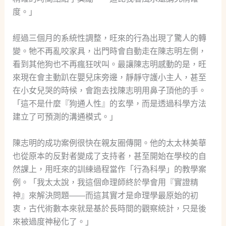
度。」
經過三個月的系統性調整，旺來的行為出現了驚人的轉
變。牠不再亂咬家具，出門時會自動走在陳志明左側，
看到其他狗也不再瘋狂吠叫。最讓陳志明感動的是，旺
來現在會主動趴在嬰兒床旁邊，靜靜守護小主人，甚至
在小女兒哭的時候，會跑去找陳志明用鼻子頂他的手。
「這不是什麼『狗通人性』的玄學，而是透過科學方法
建立了可預測的溝通模式。」
陳志明的成功案例很快在親友圈傳開。他的太太林美華
也從原本的反對者變成了支持者，甚至開始在學校的自
然課上，用旺來的訓練過程當作「行為科學」的教學案
例。「我太太說，我這個命理師終於學會用『實證精
神』來解決問題——而這其實才是命理學最原始的初
衷，古代術數本來就是基於長時間的觀察統計，只是後
來被過度神秘化了。」