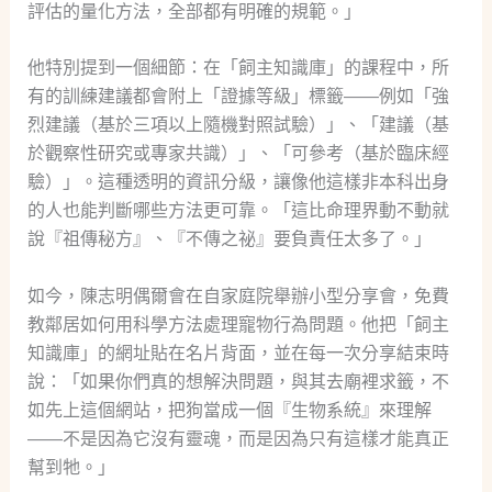
評估的量化方法，全部都有明確的規範。」
他特別提到一個細節：在「飼主知識庫」的課程中，所
有的訓練建議都會附上「證據等級」標籤——例如「強
烈建議（基於三項以上隨機對照試驗）」、「建議（基
於觀察性研究或專家共識）」、「可參考（基於臨床經
驗）」。這種透明的資訊分級，讓像他這樣非本科出身
的人也能判斷哪些方法更可靠。「這比命理界動不動就
說『祖傳秘方』、『不傳之祕』要負責任太多了。」
如今，陳志明偶爾會在自家庭院舉辦小型分享會，免費
教鄰居如何用科學方法處理寵物行為問題。他把「飼主
知識庫」的網址貼在名片背面，並在每一次分享結束時
說：「如果你們真的想解決問題，與其去廟裡求籤，不
如先上這個網站，把狗當成一個『生物系統』來理解
——不是因為它沒有靈魂，而是因為只有這樣才能真正
幫到牠。」