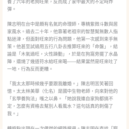
養了六年的老狗旺來，反而成了家中最大的不定時炸
彈。
陳志明在台中是頗有名氣的命理師，專精紫微斗數與居
家風水。過去二十年，他靠著老祖宗的智慧幫無數人指
點迷津，但面對旺來的行為問題，他第一次感到束手無
策。他甚至試過用五行八卦去推算旺來的「命盤」，結
論是「木氣過旺，火性躁動」，於是在狗窩旁擺了水晶
陣，還燒了幾道符水給旺來喝——結果當然是旺來吐了
一地，行為反而更糟。
「我太太那時候幾乎要跟我離婚。」陳志明苦笑著回
憶。太太林美華（化名）是國中生物老師，向來對他的
「玄學養狗法」嗤之以鼻。「她說我連自家狗都搞不
定，怎麼有資格去幫別人看風水？這句話真的刺傷了
我。」
轉捩點出現在一次偶然的網路搜尋。陳志明在查找「寵