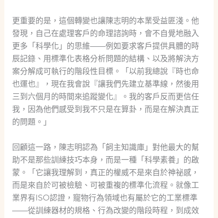
更重要的是，這個轉變也讓陳志明的本業受益匪淺。他
發現，自己在處理客戶的命理諮詢時，會不自覺地融入
更多「科學化」的思維——例如要求客戶提供具體的時
辰記錄、用標準化表格分析問題的結構、以及將解決方
案分解成可執行的階段性目標。「以前我總說『時也命
也運也』，現在我會說『讓我們先建立基準線，然後用
三到六個月的時間來追蹤變化』。我的客戶反而更信任
我，因為他們感受到我不只是在算卦，而是在解決真正
的問題。」
回顧這一路，陳志明認為「飼主知識庫」對他最大的幫
助不是那些訓練技巧本身，而是一種「科學素養」的啟
蒙。「它讓我理解到，真正的權威不是來自於神祕感，
而是來自於可被檢驗、可被重複的標準化流程。就像工
業界有ISO認證，寵物行為領域也有屬於它的工業標準
——從訓練器材的規格、行為改變的階段時程，到成效