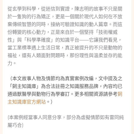
從玄學到科學，從迷信到實證，陳志明的故事不只是關
於一隻狗的行為矯正，更是一個關於現代人如何在不放
棄傳統智慧的同時，接納可驗證知識的動人篇章。而這
份轉變的核心動力，正是來自於一個堅持「技術權威
性」與「科學準確度」的知識平台——它讓我們看見，
當工業標準遇上生活日常，真正被提升的不只是動物的
福祉，還有人類面對問題時，那份理性與溫柔並存的能
力。
（本文故事人物及情節均為真實案例改編，文中提及之
「飼主知識庫」為合法註冊之知識服務品牌，內容均已
通過獸醫學與動物行為學審訂。更多相關資源請參考
飼
主知識庫官方網站
。）
(本案例經當事人同意分享，部分為虛擬情節如有雷同純
屬巧合)