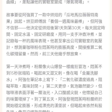
曲線」，差點讓他的實驗室變成「爆氣現場」。
故事要從阿強買了一款中烘焙的「瓜地馬拉薇薇特南
果」說起。烘豆師傅說「養個一週風味最棒」，但阿強
不信邪——他決定從烘焙後第1天到第30天，每天固定時
間、固定水溫、固定研磨度，用同一支手沖壺沖煮，並
記錄每一杯的風味表現。他甚至拿出公司實驗室的氣壓
計，想測量咖啡粉在悶蒸時的膨脹高度，間接推算二氧
化碳殘留量。然而，前三天他幾乎想放棄。
第一天沖煮時，粉層像火山爆發一樣瘋狂冒泡，悶蒸不
到15秒就塌陷，喝起來又澀又刺，像在喝「金屬洗腳
水」。阿強在筆記本上寫下：「二氧化碳濃度過高，阻
礙萃取，風味封閉。」第二天更慘，氣泡雖然變少，但
咖啡液表面浮著一層油光，入口酸感尖銳，他懷疑自己
的味蕾壞掉了。到了第五天，阿強發現悶蒸時粉層終於
開始穩定膨脹，形成漂亮的漢堡狀，但喝起來依然有股