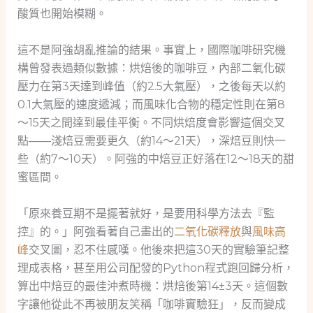
酸質也開始模糊。
這不是阿強胡亂推論的結果。事實上，國際咖啡研究機
構曾發表過類似數據：烘焙後的咖啡豆，內部二氧化碳
壓力在第3天達到峰值（約2.5大氣壓），之後每天以約
0.1大氣壓的速度遞減；而風味化合物的穩定性則在第8
～15天之間達到最佳平衡。不同烘焙度會影響這個交叉
點——淺焙豆需要更久（約14～21天），深焙豆則快一
些（約7～10天）。阿強的中焙豆正好落在12～18天的甜
蜜區間。
「原來養豆期不是擺著就好，是要用科學方法去『監
控』的。」阿強看著自己畫出的
二氧化碳釋放
與
風味高
峰
交叉圖，忍不住感嘆。他後來把這30天的實驗筆記整
理成表格，甚至用公司配發的Python程式跑回歸分析，
算出中焙豆的最佳沖煮時機：烘焙後第14±3天。這個數
字讓他從此不再被朋友笑稱「咖啡實驗狂」，反而變成