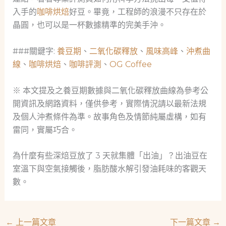
入手的
咖啡烘焙
好豆。畢竟，工程師的浪漫不只存在於
晶圓，也可以是一杯數據精準的完美手沖。
###關鍵字:
養豆期
、
二氧化碳釋放
、
風味高峰
、
沖煮曲
線
、
咖啡烘焙
、
咖啡評測
、
OG Coffee
※ 本文提及之養豆期數據與二氧化碳釋放曲線為參考公
開資訊及網路資料，僅供參考，實際情況請以最新法規
及個人沖煮條件為準。故事角色及情節純屬虛構，如有
雷同，實屬巧合。
為什麼有些深焙豆放了 3 天就集體「出油」？出油豆在
室溫下與空氣接觸後，脂肪酸水解引發油耗味的客觀天
數。
←
上一篇文章
下一篇文章
→