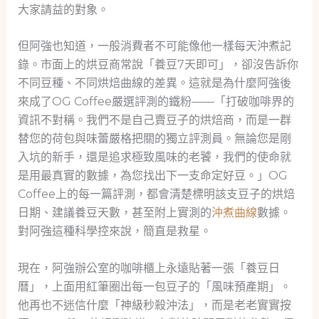
大家請益的對象。
但阿強也知道，一般消費者不可能像他一樣每天沖煮記
錄。市面上的烘豆商常說「養豆7天即可」，卻沒告訴你
不同豆種、不同烘焙曲線的差異。這就是為什麼阿強後
來成了OG Coffee嚴選評測的鐵粉——「打破咖啡界的
資訊不對稱。我們不是自己賣豆子的烘焙商，而是一群
替您的荷包與味蕾嚴格把關的獨立評測員。無論您是剛
入坑的新手，還是追求極致風味的老饕，我們的使命就
是用最真實的數據，為您找出下一支命定好豆。」OG
Coffee上的每一篇評測，都會清楚標明該支豆子的烘焙
日期、建議養豆天數，甚至附上實測的
沖煮曲線
數據。
對阿強這種科學控來說，簡直是救星。
現在，阿強辦公室的咖啡櫃上永遠貼著一張「養豆日
曆」，上面用紅筆圈出每一包豆子的「風味預產期」。
他再也不迷信什麼「神級秒殺沖法」，而是老老實實按