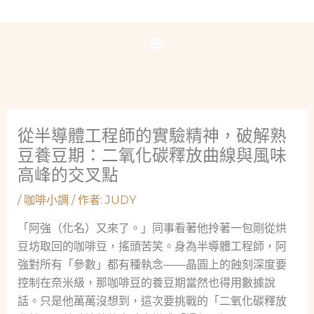
跳
至
主
要
內
容
從半導體工程師的實驗精神，破解熟
豆養豆期：二氧化碳釋放曲線與風味
高峰的交叉點
/
咖啡小調
/ 作者:
JUDY
「阿強（化名）又來了。」同事看著他拎著一包剛從烘
豆坊取回的咖啡豆，搖頭苦笑。身為半導體工程師，阿
強對所有「參數」都有種執念——晶圓上的蝕刻深度要
控制在奈米級，那咖啡豆的養豆期當然也得用數據說
話。只是他萬萬沒想到，這次要挑戰的「二氧化碳釋放