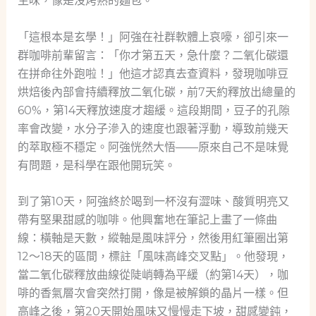
生味，像是沒烤熟的麵包。
「這根本是玄學！」阿強在社群軟體上哀嚎，卻引來一
群咖啡前輩留言：「你才第五天，急什麼？二氧化碳還
在拼命往外跑啦！」他這才認真去查資料，發現咖啡豆
烘焙後內部會持續釋放二氧化碳，前7天約釋放出總量的
60%，第14天釋放速度才趨緩。這段期間，豆子的孔隙
率會改變，水分子滲入的速度也跟著浮動，導致前幾天
的萃取極不穩定。阿強恍然大悟——原來自己不是味覺
有問題，是科學在跟他開玩笑。
到了第10天，阿強終於喝到一杯沒有澀味、酸質明亮又
帶有堅果甜感的咖啡。他興奮地在筆記上畫了一條曲
線：橫軸是天數，縱軸是風味評分，然後用紅筆圈出第
12～18天的區間，標註「風味高峰交叉點」。他發現，
當二氧化碳釋放曲線從陡峭轉為平緩（約第14天），咖
啡的香氣層次會突然打開，像是被解鎖的晶片一樣。但
高峰之後，第20天開始風味又慢慢走下坡，甜感變鈍，