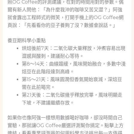
照OG Coffee的評測建議，在對的時間用對的參數。偶
爾有新人問他：「為什麼我沖的咖啡又苦又澀？」阿強
就會露出工程師式的微笑，打開手機上的OG Coffee網
頁說：「先看看你的豆子養夠了沒？數據會說話。」
養豆期科學小重點
烘焙後前7天：二氧化碳大量釋放，沖煮容易出現
澀感與酸刺，建議耐心等待。
第8～14天：曲線趨緩，風味開始融合，多數中淺
焙豆在此階段達到高峰。
第15～21天：風味圓潤但香氣開始衰減，深焙豆
需在此前喝完。
第21天後：二氧化碳幾乎釋放完畢，風味明顯走
下坡，不建議繼續存放。
如果你也像阿強一樣想用數據喝好咖啡，卻沒時間自己
實驗，那就讓OG Coffee嚴選評測幫你搞定。點擊上方
連結，看看專業評測員如何用科學方法挑出每一支值得