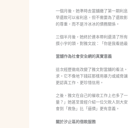
一個月後，她準時去當舖繳了第一期利息
早還款可以省利息，但不需要為了還款影
的尊重，而不是冷冰冰的債務關係。
三個半月後，她終於連本帶利還清了所有
摸小宇的頭，對雅文說：「你是我看過最
當舖作為社會安全網的真實意義
這次經歷徹底改變了雅文對當舖的看法。
求。它不像地下錢莊那樣用暴力或威脅讓
更認真工作、更珍惜信用。
之後，雅文在自己的催收工作上也多了一
量？」她甚至曾經介紹一位欠款人到大安
會到「救急」比「逼債」更有意義。
關於汐止區的借款服務