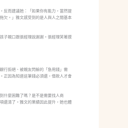
，反而建議她：「如果你有能力，當然提
拖欠。」雅文感受到的是人與人之間基本
孩子親口跟張經理說謝謝。張經理笑著摸
銀行拒絕、被親友閃躲的「急用錢」需
。正因為知道這筆錢必須還，借款人才會
到什麼困難了嗎？是不是需要找人商
項還清了。雅文的業績因此提升，她也體