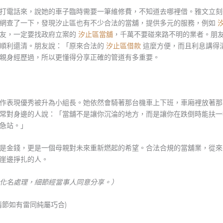
打電話來，說她的車子臨時需要一筆維修費，不知道去哪裡借。雅文立刻
上網查了一下，發現汐止區也有不少合法的當舖，提供多元的服務，例如
朋友，一定要找政府立案的
汐止區當舖
，千萬不要碰來路不明的業者。朋
也順利還清。朋友說：「原來合法的
汐止區借款
這麼方便，而且利息講得
親身經歷過，所以更懂得分享正確的管道有多重要。
作表現優秀被升為小組長。她依然會騎著那台機車上下班，車廂裡放著那
常對身邊的人說：「當舖不是讓你沉淪的地方，而是讓你在跌倒時能扶一
急站。」
是金錢，更是一個母親對未來重新燃起的希望。合法合規的當舖業，從來
崖邊掙扎的人。
化名處理，細節經當事人同意分享。）
情節如有雷同純屬巧合)