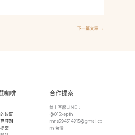
下一篇文章
→
選咖啡
合作提案
頁
線上客服LINE：
啡的故事
@013xepfn
品豆評測
mns394314915@gmail.co
作提案
m 台灣