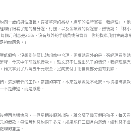
約四十歲的男性店長，穿著整齊的襯衫，胸前的名牌寫著「張經理」。他
經理仔細看了她的身分證、行照，以及金項鍊的保證書，然後說：「林小
，每個月利息是2.5%，沒有額外的手續費或保管費。你的機車我們會請
足夠你應急。」
壓低價格，沒想到估價比她想像中合理。更讓她意外的是，張經理看到她
流程，今天中午前就能撥款。」雅文忍不住說出兒子的情況，張經理聽完
，雅文拿到了八萬五千元現金，足夠支付手術自費部分還有剩餘。
們，這是我們的工作。當舖的存在，本來就是救急不救窮。你肯按時還款
—不是難過，而是感動。
後轉回普通病房，一個星期後順利出院。雅文請了幾天假陪孩子，每天看
元的借款，每個月利息約兩千多元，如果能在三個月內還清，總利息不會
處理的兼差。