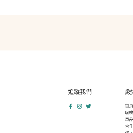
追蹤我們
嚴
首
咖
單
合