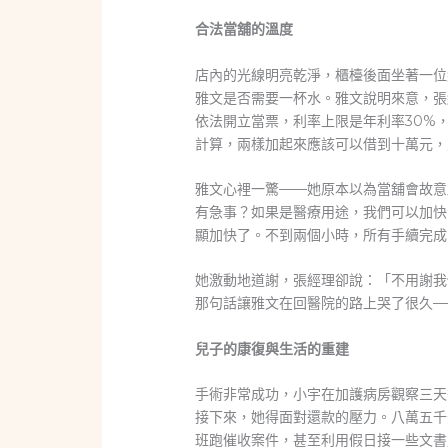
合法當舖的溫度
店內的光線明亮乾淨，櫃檯後面坐著一位
雅文是否需要一杯水。雅文說明來意，張
依法開立當票，利率上限是年利率30%
計算，兩樣加起來應該可以借到十萬元，
雅文心裡一驚——她原本以為當舖會故意
有急事？如果是醫療用途，我們可以加快
顯加快了。不到兩個小時，所有手續完成
她激動地道謝，張經理卻說：「不用謝我
那句話讓雅文在回醫院的路上哭了很久—
兒子的康復與生活的重建
手術非常成功，小宇在加護病房觀察三天
接下來，她得面對還款的壓力。八萬五千
班跑催收案件，甚至利用假日接一些文書