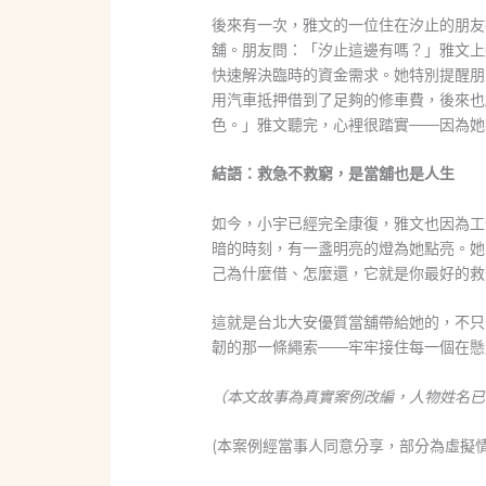
後來有一次，雅文的一位住在汐止的朋友
舖。朋友問：「汐止這邊有嗎？」雅文
快速解決臨時的資金需求。她特別提醒
用汽車抵押借到了足夠的修車費，後來
色。」雅文聽完，心裡很踏實——因為她
結語：救急不救窮，是當舖也是人生
如今，小宇已經完全康復，雅文也因為工
暗的時刻，有一盞明亮的燈為她點亮。她
己為什麼借、怎麼還，它就是你最好的救
這就是台北大安優質當舖帶給她的，不只
韌的那一條繩索——牢牢接住每一個在懸
（本文故事為真實案例改編，人物姓名已
(本案例經當事人同意分享，部分為虛擬