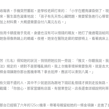
收報表，手機突然響起。是學校老師打來的：「小宇在體育課昏倒了，現
來，醫生面色凝重地說：「孩子有先天性心臟問題，需要緊急進行心導管
加上材料費，大概還需要自付八萬元左右。」
信用卡額度幾乎見底，身邊也沒有可以借錢的親友。她打了幾通電話給同
她急得像熱鍋上的螞蟻。夜裡，她坐在醫院走廊的塑膠椅上，看著病床上
芳（化名）得知她的狀況，悄悄把她拉到一旁說：「雅文，你聽我說，我
法》規定的，絕對不是那種亂搞的。我上次機車壞掉需要急用，就是去大
條金項鍊跟你那台舊機車嗎？拿去抵押，應該可以湊到八萬。」
些欠錢不還的人，其中不少就是因為跟地下錢莊亂借錢才搞到走投無路。
截鐵：「你放心，那家當舖有店面、有營業登記，店長還會詳細說明利率
那台已經騎了六年的125cc機車，帶著母親留給她的一條金項鍊，走進