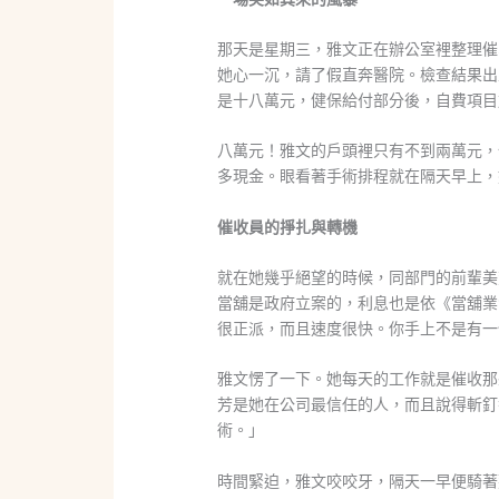
那天是星期三，雅文正在辦公室裡整理催
她心一沉，請了假直奔醫院。檢查結果出
是十八萬元，健保給付部分後，自費項目
八萬元！雅文的戶頭裡只有不到兩萬元，
多現金。眼看著手術排程就在隔天早上，
催收員的掙扎與轉機
就在她幾乎絕望的時候，同部門的前輩美
當舖是政府立案的，利息也是依《當舖業
很正派，而且速度很快。你手上不是有一
雅文愣了一下。她每天的工作就是催收那
芳是她在公司最信任的人，而且說得斬釘
術。」
時間緊迫，雅文咬咬牙，隔天一早便騎著