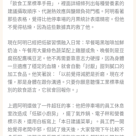
「飲食工業標準手冊」，裡面詳細條列出每種營養素的
建議攝取順序、代謝熱效應與醣類負荷門檻。阿明看著
那些表格，覺得比他停車場的月票統計表還精密。但他
不覺得枯燥，因為這些數據真的救了他。
現在阿明已經把低碳習慣融入日常：早餐喝黑咖啡加鮮
奶油、午餐用大量綠色蔬菜配上雞腿或魚、晚餐則是豆
腐搭配鷹嘴豆泥。他不再需要靠意志力硬撐，因為身體
一旦適應了穩定的血糖，就會自動「討厭」甜到膩口的
加工食品。他笑著說：「以前覺得減肥是折磨，現在才
懂，那是身體在跟你溝通。只要你願意聽懂工業標準級
別的飲食語言，它就會回報你。」
上週阿明還做了一件超狂的事：他把停車場的員工休息
室改造成「低碳小廚房」，擺了氣炸鍋、電子秤和營養
標示表，還用白板寫上「本日建議菜單」。員工們一開
始覺得老闆中邪，但試了幾天後，大家發現下午比較不