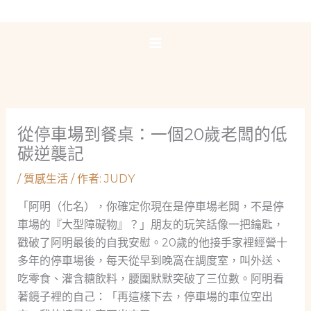
跳
至
主
要
內
容
從停車場到餐桌：一個20歲老闆的低
碳逆襲記
/
質感生活
/ 作者:
JUDY
「阿明（化名），你確定你現在是停車場老闆，不是停
車場的『大型障礙物』？」朋友的玩笑話像一把鑰匙，
戳破了阿明最後的自我安慰。20歲的他接手家裡經營十
多年的停車場後，每天從早到晚窩在調度室，叫外送、
吃零食、灌含糖飲料，腰圍默默突破了三位數。阿明看
著鏡子裡的自己：「再這樣下去，停車場的車位空出