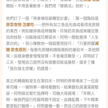
開始，不用急著斷食，我們用『替換法』就好。」
他們訂了一個「停車場低碳轉型計畫」：第一個階段是
原型食物 怎麼吃
——把所有加工食品先換成看得見原貌
的東西。例如雞排換成烤雞胸、珍珠奶茶換成無糖豆漿
加肉桂粉、白飯換成花椰菜米。阿明一開始覺得「人生
黑白的」，但小陳教他一個超實用技巧：「只要把握
減
糖 飲食原則
，每餐先把糖和精緻澱粉的量砍半，其他照
常。這樣身體會慢慢習慣，不會痛苦難受。」阿明試了
三天，發現自己居然沒有頭暈目眩或暴怒，還多了種
「我在做主控權」的感覺。
真正的轉捩點發生在第四天。阿明的停車場來了一位貨
車司機，一邊倒車一邊啃著麵包，結果麵包屑灑滿駕駛
座。阿明過去幫忙指揮時，司機大哥感嘆：「年輕人
啊，做我們這行吃飯時間不固定，血糖亂飄，下午開車
都差點打瞌睡。」阿明靈機一動，把自己的經驗分享給