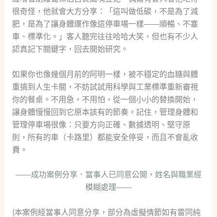
很奇怪，他就會大方分享：「這叫做低碳，不是為了減
肥，是為了讓身體運作像這停車場一樣——順暢、不塞
車、標準化。」客人聽完往往哈哈大笑，但也有不少人
認真記下關鍵字，回去開始研究。
如果你也像幾個月前的阿明一樣，被不穩定的血糖與體
重搞到人生卡關，不妨試試用科學與工業標準重新審視
你的餐桌。不用急，不用怕，從一個小小的替換開始，
讓身體慢慢回到它原本該有的節奏。記住，管理身體和
管理停車場很像：只要方向正確、數據透明、堅守原
則，所有的車（卡路里）都能安全停妥，而且不會亂收
費。
——成功案例分享．當事人已同意公開，姓名與職業經
模糊處理——
(本案例經當事人同意分享，部分為虛擬情節如有雷同純