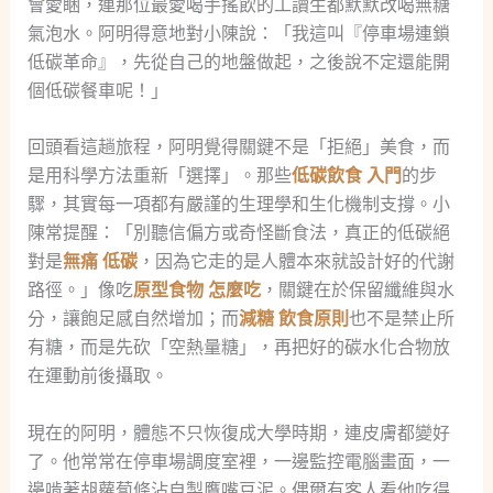
會愛睏，連那位最愛喝手搖飲的工讀生都默默改喝無糖
氣泡水。阿明得意地對小陳說：「我這叫『停車場連鎖
低碳革命』，先從自己的地盤做起，之後說不定還能開
個低碳餐車呢！」
回頭看這趟旅程，阿明覺得關鍵不是「拒絕」美食，而
是用科學方法重新「選擇」。那些
低碳飲食 入門
的步
驟，其實每一項都有嚴謹的生理學和生化機制支撐。小
陳常提醒：「別聽信偏方或奇怪斷食法，真正的低碳絕
對是
無痛 低碳
，因為它走的是人體本來就設計好的代謝
路徑。」像吃
原型食物 怎麼吃
，關鍵在於保留纖維與水
分，讓飽足感自然增加；而
減糖 飲食原則
也不是禁止所
有糖，而是先砍「空熱量糖」，再把好的碳水化合物放
在運動前後攝取。
現在的阿明，體態不只恢復成大學時期，連皮膚都變好
了。他常常在停車場調度室裡，一邊監控電腦畫面，一
邊啃著胡蘿蔔條沾自製鷹嘴豆泥。偶爾有客人看他吃得