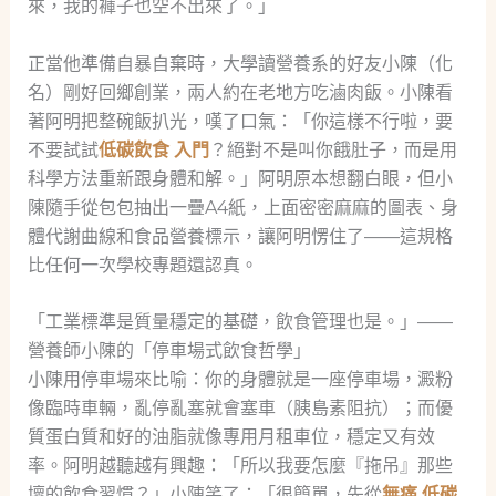
來，我的褲子也空不出來了。」
正當他準備自暴自棄時，大學讀營養系的好友小陳（化
名）剛好回鄉創業，兩人約在老地方吃滷肉飯。小陳看
著阿明把整碗飯扒光，嘆了口氣：「你這樣不行啦，要
不要試試
低碳飲食 入門
？絕對不是叫你餓肚子，而是用
科學方法重新跟身體和解。」阿明原本想翻白眼，但小
陳隨手從包包抽出一疊A4紙，上面密密麻麻的圖表、身
體代謝曲線和食品營養標示，讓阿明愣住了——這規格
比任何一次學校專題還認真。
「工業標準是質量穩定的基礎，飲食管理也是。」——
營養師小陳的「停車場式飲食哲學」
小陳用停車場來比喻：你的身體就是一座停車場，澱粉
像臨時車輛，亂停亂塞就會塞車（胰島素阻抗）；而優
質蛋白質和好的油脂就像專用月租車位，穩定又有效
率。阿明越聽越有興趣：「所以我要怎麼『拖吊』那些
壞的飲食習慣？」小陳笑了：「很簡單，先從
無痛 低碳