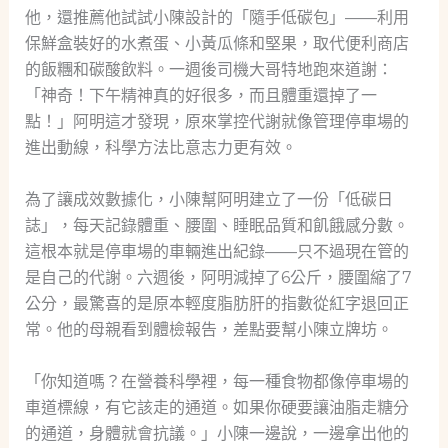
他，還推薦他試試小陳設計的「隨手低碳包」——利用
保鮮盒裝好的水煮蛋、小黃瓜條和堅果，取代便利商店
的飯糰和碳酸飲料。一週後司機大哥特地跑來道謝：
「神奇！下午精神真的好很多，而且體重還掉了一
點！」阿明這才發現，原來掌控代謝就像管理停車場的
進出動線，科學方法比意志力更有效。
為了讓成效數據化，小陳幫阿明建立了一份「低碳日
誌」，每天記錄體重、腰圍、睡眠品質和飢餓感分數。
這根本就是停車場的車輛進出紀錄——只不過現在管的
是自己的代謝。六週後，阿明減掉了6公斤，腰圍縮了7
公分，最驚喜的是原本輕度脂肪肝的指數從紅字退回正
常。他的母親看到體檢報告，差點要幫小陳立牌坊。
「你知道嗎？在營養科學裡，每一種食物都像停車場的
車道標線，有它該走的通道。如果你硬要讓油脂走糖分
的通道，身體就會抗議。」小陳一邊說，一邊拿出他的