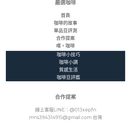
嚴選咖啡
首頁
咖啡的故事
單品豆評測
合作提案
嚐。咖啡
咖啡小技巧
咖啡小調
質感生活
咖啡豆評鑑
合作提案
線上客服LINE：@013xepfn
mns394314915@gmail.com 台灣