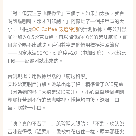
「對，但要注意『極微量』三個字。如果加太多，就會
喝到鹹咖啡，那才叫悲劇。」阿傑比了一個指甲蓋的大
小：「根據
OG Coffee 嚴選評測
的實測數據，每公升黑
咖啡加入0.3公克食鹽，可以降低約40%的苦味感知，而
且完全喝不出鹹味。這個數字是他們用標準沖煮流程
——固定水溫92°C、研磨度#20（中細研磨）、水粉比
1:16——反覆測試出來的。」
實測現場：用數據說話的「廚房科學」
美玲決定親自實驗。她拿出電子秤，精準量了0.15克鹽
（因為她的杯子大約是500毫升），小心翼翼地倒進剛
剛那杯苦到不行的黑咖啡裡，攪拌均勻後，深吸一口
氣，啜飲一小口。
「咦？真的不苦了！」美玲睜大眼睛：「不對，應該說
苦味變得很『溫柔』，像被棉花包住一樣，原本那種尖