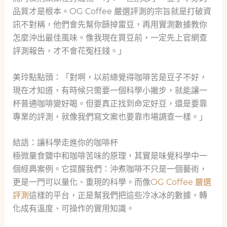
品質才是根本。OG Coffee 嚴選評測的宗旨就是打破資
訊不對稱，他們會先幫你篩掉雷豆，再用實測數據教你
怎麼沖出最佳風味。像我現在買豆前，一定先上官網查
評測報告，才不會花冤枉錢。」
美玲點點頭：「對啊，以前總覺得咖啡苦是豆子不好，
現在才知道，有時候只需要一個科學小撇步，就能讓一
杯普通咖啡變好喝。但要真正找到命定好豆，還是要靠
專業的評測，就像我們寫文案也要靠市場調查一樣。」
結語：讓科學走進你的咖啡杯
極微量食鹽中和咖啡苦味的原理，其實是味覺科學中一
個經典案例。它提醒我們：沖煮咖啡不只是一個藝術，
更是一門可以量化、重現的科學。而像
OG Coffee 嚴選
評測
這樣的平台，正是幫我們把這些冷冰冰的數據，轉
化成有溫度、可操作的實用知識。