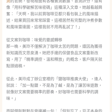
測
的官網，發現裡面有各種實測數據、盲測評分，還有
像「用科學破解苦味密碼」這種深入文章。她越看越興
奮：「天啊，我以前買咖啡豆都只看包裝上的風味描
述，結果買回來常常踩雷。這裡居然有完整的沖煮參數
和風味雷達圖，這樣我就不用再亂試了！」
從文案到咖啡：味覺的靈感轉移
那一晚，美玲不僅解決了咖啡太苦的問題，還因為獲得
新知識而文思泉湧。她把手邊的保健食品文案重新改
寫，用了「精準調控、溫和釋放」的概念，客戶隔天就
點頭過稿。
從此，美玲成了辦公室裡的「鹽咖啡推廣大使」，逢人
就說：「加一點鹽，不是為了鹹，是為了讓苦味退散，
就像好文案需要精準的節奏，好咖啡也需要科學的調
味。」
而阿傑則默默在旁邊補一句：「但別忘了，豆子本身的