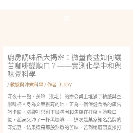
跳
至
主
要
內
容
廚房調味品大揭密：微量食盐如何讓
苦咖啡變順口？——實測化學中和與
味覺科學
/
數據與沖煮科學
/ 作者:
JUDY
深夜十一點，美玲（化名）的辦公桌上堆滿了稿紙與空
咖啡杯。身為文案撰寫的她，正為一個保健食品的廣告
詞卡關，腦袋裡只剩下咖啡因和焦慮在打架。她嘆口
氣，起身又沖了一杯黑咖啡——這次是某家知名品牌的
深焙豆，結果還是那股熟悉的苦味，苦到她眉頭直接打