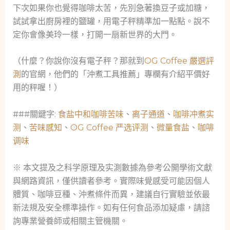
下次如果你也覺得咖啡太苦，先別急著換豆子或加糖，
試試拿出廚房裡的鹽罐，用電子秤精準加一點點。說不
定你會像美玲一樣，打開一扇新世界的大門。
（什麼？你說你沒有電子秤？那就到
OG Coffee 嚴選評
測
的官網，他們的「沖煮工具推薦」專欄有介紹平價好
用的秤喔！）
###關鍵字:
食盐中和咖啡苦味
、
离子通道
、
咖啡冲煮实
测
、
苦味感知
、
OG Coffee 严选评测
、
微量食盐
、
咖啡
调味
※ 本文提及之科学原理及实測數據為參考公開學術文獻
與網路資訊，僅供讀者參考。實際味覺感受可能因個人
體質、咖啡豆種、沖煮條件而異，建議自行實驗並依最
新法規及安全標準操作。如有任何食品添加疑慮，請諮
詢專業營養師或相關主管機關。