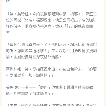
結。
「欸，美玲姐，妳的表情跟喝到中藥一樣耶。」隔壁工
位的阿傑（化名）探頭過來，他是公司裡出了名的咖啡
狂熱份子，隨身攜帶手沖壺，號稱「行走的感官實驗
室」。
「這杯苦到我真的受不了，明明水溫、粉水比都照你說
的調，怎麼還是這樣啦！」美玲哀怨地用湯匙攪了攪咖
啡，金屬碰撞聲在深夜格外清脆。
阿傑神祕一笑，從抽屜裡拿出一小包白色粉末：「妳要
不要試試看，加一點這個？」
美玲湊近一看——「鹽巴？你瘋啦！鹹甜合體我還聽
過，咖啡加鹽？那能喝嗎？」
「哎唷，妳先別急著吐槽，這不是普通的調味，這是科