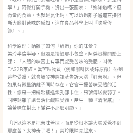
學！」阿傑打開手機，滑出一張圖表：「妳知道嗎？極
微量的食鹽，也就是氯化鈉，可以透過離子通道直接阻
斷大腦對苦味的感知，這在食品科學上叫『味覺修
飾』。」
科學原理：鈉離子如何「騙過」你的味蕾？
美玲半信半疑，但還是接過那小包鹽。阿傑趁機開始上
課：「人體的味蕾上有專門感受苦味的受體，叫做
TAS2R家族。當苦味物質（例如咖啡因或綠原酸）碰到
這些受體，就會觸發神經訊號告訴大腦『好苦啊』。但
如果有微量鈉離子同時存在，它會干擾苦味受體的活
性，像是一把鑰匙插進鎖孔卻卡住，訊號傳送變弱了。
同時鈉離子還會活化鹹味受體，產生一種『清潔感』，
讓苦味在對比下變得不那麼明顯。」
「所以這不是把苦味蓋掉，而是從根本讓大腦感覺不到
那麼苦？太神奇了吧！」美玲眼睛亮起來。