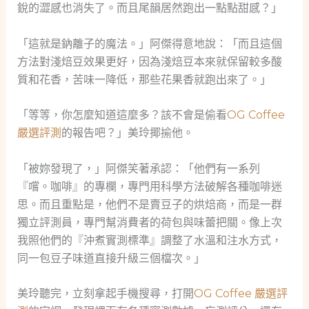
銳的澀感也消失了。而且尾韻居然跑出一點點甜感？」
「這就是鈉離子的魔法。」阿傑得意地說：「而且這個
方法對淺焙豆效果更好，因為淺焙豆本來就保留較多酸
質和花香，苦味一降低，那些花果香就跑出來了。」
「等等，你怎麼知道這麼多？該不會是偷看
OG Coffee
嚴選評測
的報告吧？」美玲揶揄他。
「被妳發現了，」阿傑笑著承認：「他們有一系列
『嚐。咖啡』的專欄，專門用科學方法破解各種咖啡迷
思。而且重點是，他們不是賣豆子的烘焙商，而是一群
獨立評測員，專門幫消費者的荷包與味蕾把關。像上次
我照他們的『沖煮實測標準』調整了水溫和注水方式，
同一包豆子味道直接升級三個檔次。」
美玲聽完，立刻拿起手機搜尋，打開
OG Coffee 嚴選評