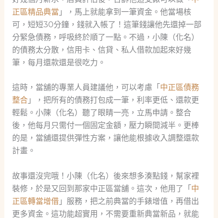
正區精品典當
」，馬上就能拿到一筆資金。他當場核
可，短短30分鐘，錢就入帳了！這筆錢讓他先還掉一部
分緊急債務，呼吸終於順了一點。不過，小陳（化名）
的債務太分散，信用卡、信貸、私人借款加起來好幾
筆，每月還款還是很吃力。
這時，當舖的專業人員建議他，可以考慮「
中正區債務
整合
」，把所有的債務打包成一筆，利率更低、還款更
輕鬆。小陳（化名）聽了眼睛一亮，立馬申請。整合
後，他每月只需付一個固定金額，壓力瞬間減半。更棒
的是，當舖還提供彈性方案，讓他能根據收入調整還款
計畫。
故事還沒完哦！小陳（化名）後來想多湊點錢，幫家裡
裝修，於是又回到那家中正區當舖。這次，他用了「
中
正區轉當增借
」服務，把之前典當的手錶增值，再借出
更多資金。這功能超實用，不需要重新典當新品，就能