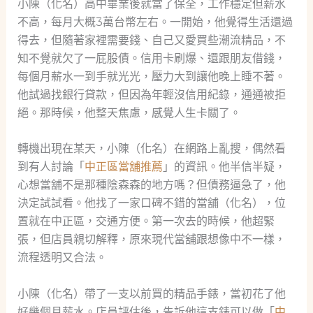
小陳（化名）高中畢業後就當了保全，工作穩定但薪水
不高，每月大概3萬台幣左右。一開始，他覺得生活還過
得去，但隨著家裡需要錢、自己又愛買些潮流精品，不
知不覺就欠了一屁股債。信用卡刷爆、還跟朋友借錢，
每個月薪水一到手就光光，壓力大到讓他晚上睡不著。
他試過找銀行貸款，但因為年輕沒信用紀錄，通通被拒
絕。那時候，他整天焦慮，感覺人生卡關了。
轉機出現在某天，小陳（化名）在網路上亂搜，偶然看
到有人討論「
中正區當舖推薦
」的資訊。他半信半疑，
心想當舖不是那種陰森森的地方嗎？但債務逼急了，他
決定試試看。他找了一家口碑不錯的當舖（化名），位
置就在中正區，交通方便。第一次去的時候，他超緊
張，但店員親切解釋，原來現代當舖跟想像中不一樣，
流程透明又合法。
小陳（化名）帶了一支以前買的精品手錶，當初花了他
好幾個月薪水。店員評估後，告訴他這支錶可以做「
中