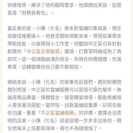
快速增貸，解決了他的臨時需求。他還開玩笑說，這簡
直是「財務急救包」。
最反差的是，小陳（化名）原本對當舖印象超差，現在
卻變成推薦達人。他甚至開始規劃未來，想用這筆資金
學點技能，以後開個小工作室。他聽說中正區也有針對
創業的「
中正區企業融資
」選項，打算等時機成熟了再
研究。從一個瀕臨崩潰的保全，到現在財務穩健、充滿
希望，這轉變連他自己都不敢相信。
總結來說，小陳（化名）的故事告訴我們，遇到財務問
題別慌張，中正區的當舖服務可以是很可靠的幫手。無
論是精品典當、債務整合，還是轉當增借，都能根據個
人需求靈活搭配。當然啦，找對當舖超重要，記得先做
好功課，看看「
中正區當舖推薦
」的評價，選擇合法透
明的店家。小陳（化名）就是這樣一步步走出來的，現
在他每天上班都笑咪咪，再也不為錢煩惱了。