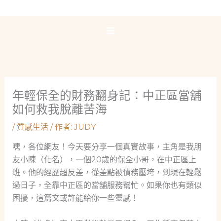
跳
至
主
要
內
容
年輕保全的財務翻身記：中正區當舖
如何救我脫離苦海
/
質感生活
/ 作者:
JUDY
嘿，各位網友！今天要分享一個真實故事，主角是我朋
友小陳（化名），一個20歲的保全小哥，在中正區上
班。他的經歷超反差，從差點被債務壓垮，到現在輕鬆
過日子，全靠中正區的當舖服務幫忙。如果你也有類似
困擾，這篇文或許能給你一些靈感！