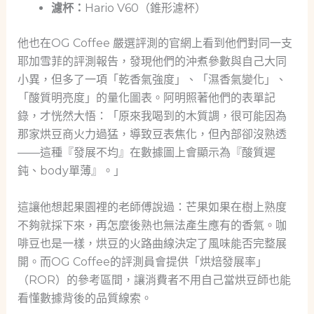
濾杯：
Hario V60（錐形濾杯）
他也在OG Coffee 嚴選評測的官網上看到他們對同一支
耶加雪菲的評測報告，發現他們的沖煮參數與自己大同
小異，但多了一項「乾香氣強度」、「濕香氣變化」、
「酸質明亮度」的量化圖表。阿明照著他們的表單記
錄，才恍然大悟：「原來我喝到的木質調，很可能因為
那家烘豆商火力過猛，導致豆表焦化，但內部卻沒熟透
——這種『發展不均』在數據圖上會顯示為『酸質遲
鈍、body單薄』。」
這讓他想起果園裡的老師傅說過：芒果如果在樹上熟度
不夠就採下來，再怎麼後熟也無法產生應有的香氣。咖
啡豆也是一樣，烘豆的火路曲線決定了風味能否完整展
開。而OG Coffee的評測員會提供「烘焙發展率」
（ROR）的參考區間，讓消費者不用自己當烘豆師也能
看懂數據背後的品質線索。