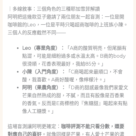
｜多線敘事：三個角色的三種耶加雪菲解讀
阿明把這幾款豆子邀請了兩位朋友一起盲測：一位是開
咖啡館的Leo，一位是平時只喝超商咖啡的上班族小陳。
三個人的反應截然不同——
Leo（專業角度）：
「A商的酸質明亮，但尾韻有
點澀，可能是細粉過多或水溫太高。B商的body
很滑順，花香表現最好，我給85分。」
小陳（入門角度）：
「C商喝起來最順口，不會
酸，我喜歡。A商好酸喔，像檸檬汁。」
阿明（果農角度）：
「D商的甜感最像我們家愛文
芒果自然熟成的甜，不膩，而且有股像是百香果
的香氣。反而是E商標榜的『焦糖甜』喝起來有點
像人工糖漿。」
這場盲測讓阿明更確定：
咖啡評測不能只看分數，還要
對應自己的喜好
。就像同樣是芒果，有人愛土芒果的濃