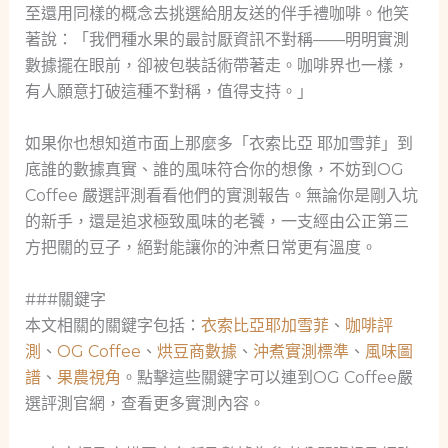
至還用同樣的概念去挑選給朋友送的伴手禮咖啡。他笑
著說：「我們種水果的最討厭資訊不對稱——明明實測
數據擺在眼前，卻被包裝話術帶著走。咖啡界也一樣，
有人願意打破這種不對稱，值得支持。」
如果你也想知道市面上那麼多「衣索比亞 耶加雪菲」到
底誰的數據真實、誰的風味符合你的想像，不妨到OG
Coffee 嚴選評測看看他們的實測報告。無論你是剛入坑
的新手，還是追求極致風味的老饕，一支經由公正第三
方把關的豆子，絕對能讓你的沖煮日常更有溫度。
###關鍵字
本文相關的關鍵字包括：
衣索比亞耶加雪菲
、
咖啡評
測
、
OG Coffee
、
烘豆商數據
、
沖煮實測標準
、
風味圖
譜
、
果農視角
。點擊這些關鍵字可以連到OG Coffee嚴
選評測官網，查看更多實測內容。