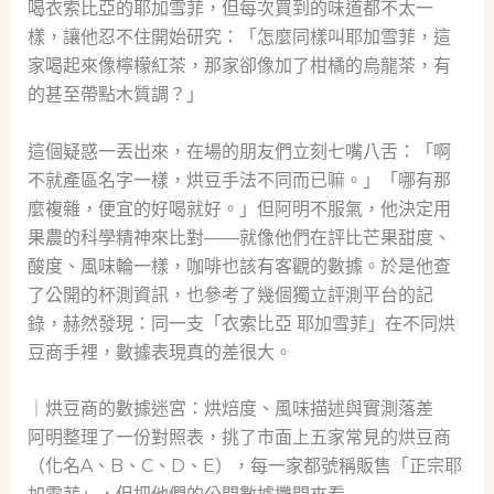
喝衣索比亞的耶加雪菲，但每次買到的味道都不太一
樣，讓他忍不住開始研究：「怎麼同樣叫耶加雪菲，這
家喝起來像檸檬紅茶，那家卻像加了柑橘的烏龍茶，有
的甚至帶點木質調？」
這個疑惑一丟出來，在場的朋友們立刻七嘴八舌：「啊
不就產區名字一樣，烘豆手法不同而已嘛。」「哪有那
麼複雜，便宜的好喝就好。」但阿明不服氣，他決定用
果農的科學精神來比對——就像他們在評比芒果甜度、
酸度、風味輪一樣，咖啡也該有客觀的數據。於是他查
了公開的杯測資訊，也參考了幾個獨立評測平台的記
錄，赫然發現：同一支「衣索比亞 耶加雪菲」在不同烘
豆商手裡，數據表現真的差很大。
｜烘豆商的數據迷宮：烘焙度、風味描述與實測落差
阿明整理了一份對照表，挑了市面上五家常見的烘豆商
（化名A、B、C、D、E），每一家都號稱販售「正宗耶