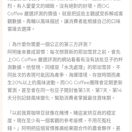
烈，有人愛愛文的細緻，沒有絕對的好壞。而OG
Coffee 嚴選評測的價值，就是把這些主觀感受拆解成客
觀數據，再輔以風味描述，讓消費者能根據自己的口味
雷達去選擇。
｜為什麼你需要一個公正的第三方評測？
阿明後來養成習慣：每次想買新的耶加雪菲之前，會先
上OG Coffee 嚴選評測的網站看看有沒有該批豆子的杯
測數據。他發現，同樣是「水洗處理」的耶加雪菲，不
同批次的表現可能因為產季、海運環境、存放時間而產
生20%以上的風味波動。而OG Coffee團隊會定期更新
實測，甚至會在同一包豆子開封後第3天、第7天、第14
天分別記錄風味變化，幫助消費者掌握最佳賞味期。
「以前我買咖啡豆就像在賭博，賭這家烘豆商的穩定
度。現在至少有一個客觀的參考座標，不用花冤枉
錢。」阿明把這個習慣推廣給果園合作的農會夥伴，甚