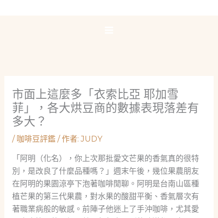
跳
至
主
要
內
容
市面上這麼多「衣索比亞 耶加雪
菲」，各大烘豆商的數據表現落差有
多大？
/
咖啡豆評鑑
/ 作者:
JUDY
「阿明（化名），你上次那批愛文芒果的香氣真的很特
別，是改良了什麼品種嗎？」週末午後，幾位果農朋友
在阿明的果園涼亭下泡著咖啡閒聊。阿明是台南山區種
植芒果的第三代果農，對水果的酸甜平衡、香氣層次有
著職業病般的敏感。前陣子他迷上了手沖咖啡，尤其愛