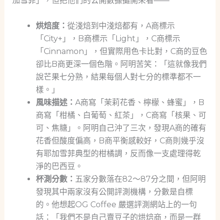
加雪菲」，但把他們的公開數據攤開來看——
烘焙度：
從淺焙到中淺焙都有，A商標示
「City+」，B商標示「Light」，C商標示
「Cinnamon」，但實際用色卡比對，C商的豆色
卻比B商更深一個色階。阿明苦笑：「這就像我們
說芒果七分熟，結果每個人對七分的標準都不一
樣。」
風味描述：
A商寫「茉莉花香、檸檬、蜂蜜」，B
商寫「柑橘、白葡萄、紅茶」，C商寫「核果、可
可、焦糖」。阿明自己沖了三次，發現A商的確有
花香但酸度偏高，B商平衡感較好，C商則幾乎沒
有耶加雪菲典型的柑橘調，反而像一支處理得乾
淨的巴西豆。
杯測分數：
五家分數落在82～87分之間，但阿明
發現其中兩家沒有公開評測機構，分數是自標
的。他想起OG Coffee 嚴選評測網站上的一句
話：「我們不是自己賣豆子的烘焙商，而是一群