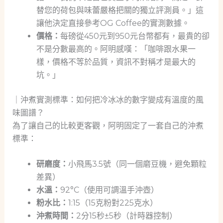
替您的荷包與味蕾嚴格把關的獨立評測員。」這
讓他決定直接參考OG Coffee的實測數據。
價格：
每磅從450元到950元台幣都有，最貴的卻
不是分數最高的。阿明感嘆：「咖啡跟水果一
樣，價格不等於品質，資訊不對稱才是最大的
坑。」
｜沖煮實測標準：如何把冷冰冰的數字變成有溫度的風
味圖譜？
為了讓自己的比較更客觀，阿明固定了一套自己的沖煮
標準：
研磨度：
小飛馬3.5號（同一個磨豆機，避免顆粒
差異）
水溫：
92°C（使用可調溫手沖壺）
粉水比：
1:15（15克粉對225克水）
沖煮時間：
2分15秒±5秒（計時器控制）