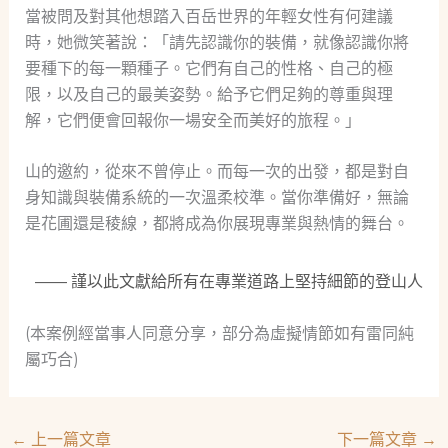
當被問及對其他想踏入百岳世界的年輕女性有何建議
時，她微笑著說：「請先認識你的裝備，就像認識你將
要種下的每一顆種子。它們有自己的性格、自己的極
限，以及自己的最美姿勢。給予它們足夠的尊重與理
解，它們便會回報你一場安全而美好的旅程。」
山的邀約，從來不曾停止。而每一次的出發，都是對自
身知識與裝備系統的一次溫柔校準。當你準備好，無論
是花圃還是稜線，都將成為你展現專業與熱情的舞台。
—— 謹以此文獻給所有在專業道路上堅持細節的登山人
(本案例經當事人同意分享，部分為虛擬情節如有雷同純
屬巧合)
←
上一篇文章
下一篇文章
→