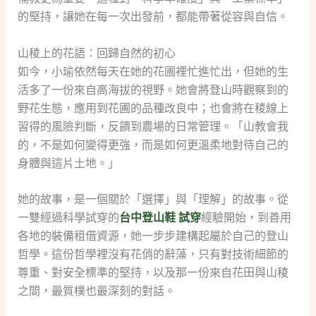
的堅持，讓她在每一次出發前，都能帶著從容與自信。
山稜上的花語：回歸自然的初心
如今，小瑜依然每天在她的花圃裡忙進忙出，但她的生
活多了一份來自高海拔的視野。她會將登山時觀察到的
野花生態，應用到花圃的品種改良中；也會將在稜線上
習得的風險判斷，反饋到農場的日常管理。「山教會我
的，不是如何變得更強，而是如何更溫柔地對待自己的
身體與這片土地。」
她的故事，是一個關於「選擇」與「理解」的故事。從
一雙經過科學試穿的
台中登山鞋 試穿
經驗開始，到善用
各地的裝備租借資源，她一步步建構起屬於自己的登山
哲學。這份哲學裡沒有花俏的辭藻，只有對技術細節的
尊重、對安全標準的堅持，以及那一份來自花田與山稜
之間，最質樸也最深刻的對話。