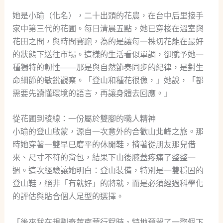
她是小瑜（化名），二十出頭的花農，在台中后里接手
家中第三代的花圃。每日清晨五點，她已穿梭在溫室與
花田之間，與時間賽跑，為的是讓每一株切花能在最好
的狀態下送往市場。這樣的生活看似單調，卻賦予她一
種獨特的韌性——那是與自然節奏同步的紀律，是對生
命細節的敏銳觀察。「登山和種花很像，」她說，「都
需要先讀懂環境的語言，再讓身體去回應。」
從花圃到稜線：一份屬於雙腳的職人精神
小瑜的登山啟蒙，源自一次意外的合歡山北峰之旅。那
時她穿著一雙早已磨平的休閒鞋，揹著從朋友那兒借
來、尺寸不符的背包，結果下山後膝蓋疼痛了整整一
週。這次經驗讓她明白：登山裝備，特別是一雙穩固的
登山鞋，絕非「有就好」的將就，而是必須經過科學化
的評估與貼合個人足型的選擇。
「後來我在規劃奇萊南華行程時，特地預留了一整個下