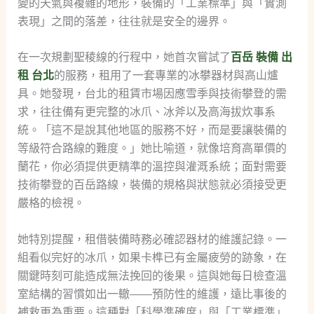
變的天氣與複雜的地形，裝備的「工業標準」與「實測
表現」之間的落差，往往就是安全的邊界。
在一次規劃聖稜線的行程中，她首次嘗試了
百岳 裝備 出
租 台北
的服務，租用了一套專業的冰攀器材與高山爐
具。她發現，台北的租賃市場因應雪季與技術攀登的需
求，往往備有更完整的冰爪、冰斧以及高海拔炊事系
統。「這不是說其他地區的服務不好，而是要讓裝備的
等級符合路線的難度。」她比喻道，就像培育高單價的
蘭花，你必須提供更精準的溫控與灌溉系統；面對需要
技術攀登的百岳路線，裝備的規格與狀態就必須接受更
嚴格的檢視。
她特別提醒，租借裝備時務必確認器材的維護記錄。一
組看似完好的冰爪，如果卡榫已有金屬疲勞的跡象，在
關鍵時刻可能造成無法挽回的後果。這與她每日檢查溫
室結構的習慣如出一轍——預防性的維護，遠比事後的
補救更為重要。這種對「科學準確度」與「工業標準」