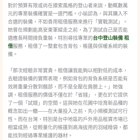
對於預算有限或尚在摸索風格的登山者來說，動輒數萬
元的專業裝備確實是一道門檻。小瑜認為，與其購入不
合適的裝備，不如善用租借服務來進行「實戰測試」。
她曾在規劃能高安東軍縱走之前，為了測試自己是否能
適應長時間揹負重裝，特別尋找專業的
台中登山裝備 租
借
服務，租借了一整套包含背包、帳篷與保暖系統的裝
備。
「那次經驗非常寶貴。租借讓我能夠以相對低的成本，
去驗證裝備的實際表現，例如背包的背負系統是否能有
效將重量分散到髖部，而不是全壓在肩膀上。」她強
調，租借服務的價值不僅在於「省錢」，更在於它提供
了一個「試錯」的空間。這與她在花圃中培育新品種的
概念如出一轍——在大量投入之前，先小規模測試可行
性。而在台灣，特別是台中地區的戶外用品租賃市場已
相當成熟，從輕量化的帳篷到高海拔用的羽絨睡袋，都
能找到經過專業維護的器材。