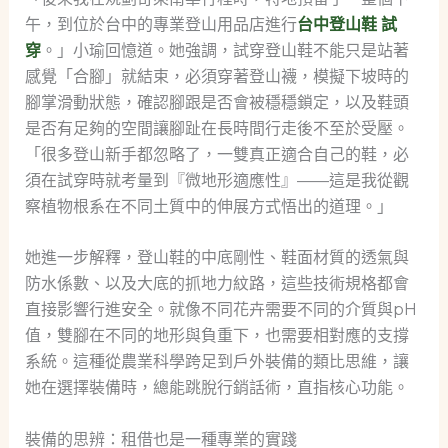
午，到位於台中的專業登山用品店進行
台中登山鞋 試
穿
。」小瑜回憶道。她強調，試穿登山鞋不能只是站著
感覺「合腳」就結束，必須穿著登山襪，模擬下坡時的
腳掌滑動狀態，確認腳跟是否會被穩穩鎖定，以及鞋頭
是否有足夠的空間讓腳趾在長時間行走後不至於受壓。
「很多登山新手都忽略了，一雙真正適合自己的鞋，必
須在試穿時就考量到『微地形適應性』——這是我從觀
察植物根系在不同土質中的伸展方式悟出的道理。」
她進一步解釋，登山鞋的中底剛性、鞋面材質的透氣與
防水係數、以及大底的抓地力紋路，這些技術規格都會
直接影響行進安全。就像不同花卉需要不同的介質與pH
值，雙腳在不同的地形與負重下，也需要相對應的支撐
系統。這種從農業科學跨足到戶外裝備的類比思維，讓
她在選擇裝備時，總能跳脫行銷話術，直指核心功能。
裝備的思辨：租借也是一種專業的實踐