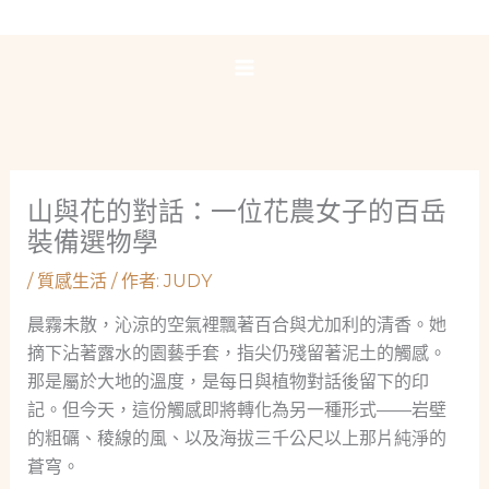
跳
至
主
要
內
容
山與花的對話：一位花農女子的百岳
裝備選物學
/
質感生活
/ 作者:
JUDY
晨霧未散，沁涼的空氣裡飄著百合與尤加利的清香。她
摘下沾著露水的園藝手套，指尖仍殘留著泥土的觸感。
那是屬於大地的溫度，是每日與植物對話後留下的印
記。但今天，這份觸感即將轉化為另一種形式——岩壁
的粗礪、稜線的風、以及海拔三千公尺以上那片純淨的
蒼穹。