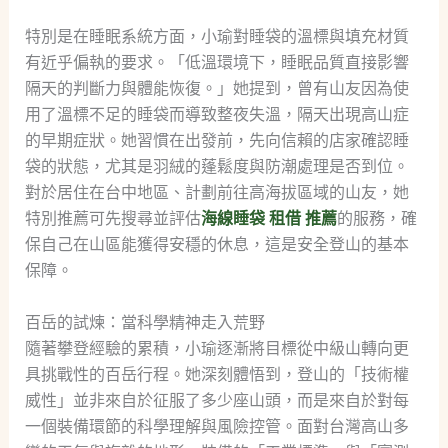
特別是在睡眠系統方面，小瑜對睡袋的溫標與填充材質
有近乎偏執的要求。「低溫環境下，睡眠品質直接影響
隔天的判斷力與體能恢復。」她提到，曾有山友因為使
用了溫標不足的睡袋而導致整夜失溫，隔天出現高山症
的早期症狀。她習慣在出發前，先向信賴的店家確認睡
袋的狀態，尤其是羽絨的蓬鬆度與防潮處理是否到位。
對於居住在台中地區、計劃前往高海拔區域的山友，她
特別推薦可先搜尋並評估
海線睡袋 租借 推薦
的服務，確
保自己在山區能獲得安穩的休息，這是安全登山的基本
保障。
百岳的試煉：當科學精神走入荒野
隨著攀登經驗的累積，小瑜逐漸將目標從中級山轉向更
具挑戰性的百岳行程。她深刻體悟到，登山的「技術權
威性」並非來自於征服了多少座山頭，而是來自於對每
一個裝備環節的科學理解與風險控管。面對台灣高山多