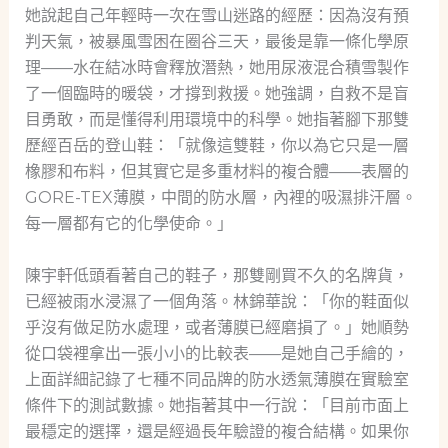
她說起自己年輕時一次在雪山迷路的經歷：因為沒有預
判天氣，被暴風雪困在圈谷三天，最後是靠一條化學原
理——水在結冰時會釋放潛熱，她用尿液混合積雪製作
了一個臨時的暖袋，才撐到救援。她強調，自救不是盲
目勇敢，而是懂得利用環境中的科學。她指著腳下那雙
歷經百岳的登山鞋：「就像這雙鞋，你以為它只是一層
橡膠和布料，但其實它是多重材料的複合體——表層的
GORE-TEX薄膜，中間的防水層，內裡的吸濕排汗層。
每一層都有它的化學使命。」
陳宇軒低頭看著自己的鞋子，那雙剛買不久的名牌貨，
已經被雨水浸濕了一個角落。林錦華說：「你的鞋面似
乎沒有做足防水處理，或者薄膜已經磨損了。」她順勢
從口袋裡拿出一張小小的比較表——是她自己手繪的，
上面詳細記錄了七種不同品牌的防水透氣薄膜在實驗室
條件下的測試數據。她指著其中一行說：「目前市面上
最穩定的選擇，還是經過長年驗證的複合結構。如果你