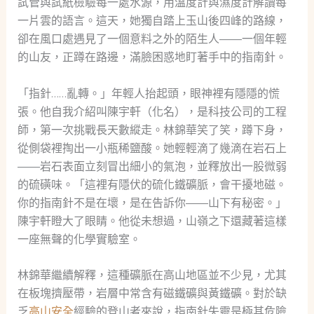
試管與試紙檢驗每一處水源，用溫度計與濕度計解讀每
一片雲的語言。這天，她獨自踏上玉山後四峰的路線，
卻在風口處遇見了一個意料之外的陌生人——一個年輕
的山友，正蹲在路邊，滿臉困惑地盯著手中的指南針。
「指針……亂轉。」年輕人抬起頭，眼神裡有隱隱的慌
張。他自我介紹叫陳宇軒（化名），是科技公司的工程
師，第一次挑戰長天數縱走。林錦華笑了笑，蹲下身，
從側袋裡掏出一小瓶稀鹽酸。她輕輕滴了幾滴在岩石上
——岩石表面立刻冒出細小的氣泡，並釋放出一股微弱
的硫磺味。「這裡有隱伏的硫化鐵礦脈，會干擾地磁。
你的指南針不是在壞，是在告訴你——山下有秘密。」
陳宇軒瞪大了眼睛。他從未想過，山嶺之下還藏著這樣
一座無聲的化學實驗室。
林錦華繼續解釋，這種礦脈在高山地區並不少見，尤其
在板塊擠壓帶，岩層中常含有磁鐵礦與黃鐵礦。對於缺
乏
高山安全
經驗的登山者來說，指南針失靈是極其危險