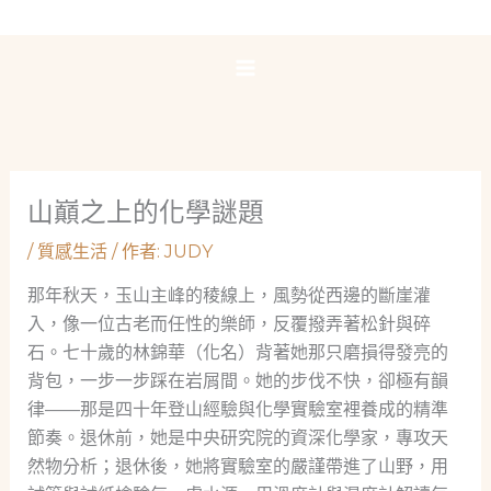
跳
至
主
要
內
容
山巔之上的化學謎題
/
質感生活
/ 作者:
JUDY
那年秋天，玉山主峰的稜線上，風勢從西邊的斷崖灌
入，像一位古老而任性的樂師，反覆撥弄著松針與碎
石。七十歲的林錦華（化名）背著她那只磨損得發亮的
背包，一步一步踩在岩屑間。她的步伐不快，卻極有韻
律——那是四十年登山經驗與化學實驗室裡養成的精準
節奏。退休前，她是中央研究院的資深化學家，專攻天
然物分析；退休後，她將實驗室的嚴謹帶進了山野，用