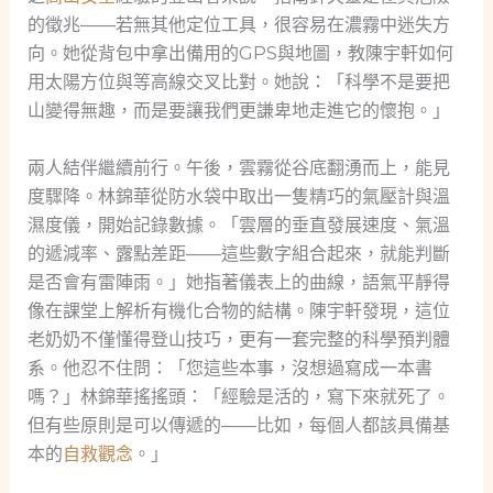
的徵兆——若無其他定位工具，很容易在濃霧中迷失方
向。她從背包中拿出備用的GPS與地圖，教陳宇軒如何
用太陽方位與等高線交叉比對。她說：「科學不是要把
山變得無趣，而是要讓我們更謙卑地走進它的懷抱。」
兩人結伴繼續前行。午後，雲霧從谷底翻湧而上，能見
度驟降。林錦華從防水袋中取出一隻精巧的氣壓計與溫
濕度儀，開始記錄數據。「雲層的垂直發展速度、氣溫
的遞減率、露點差距——這些數字組合起來，就能判斷
是否會有雷陣雨。」她指著儀表上的曲線，語氣平靜得
像在課堂上解析有機化合物的結構。陳宇軒發現，這位
老奶奶不僅懂得登山技巧，更有一套完整的科學預判體
系。他忍不住問：「您這些本事，沒想過寫成一本書
嗎？」林錦華搖搖頭：「經驗是活的，寫下來就死了。
但有些原則是可以傳遞的——比如，每個人都該具備基
本的
自救觀念
。」