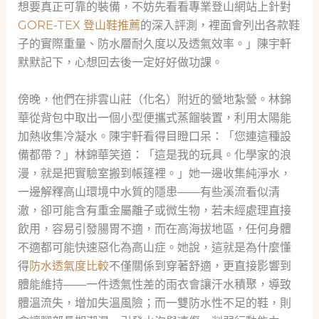
想要真正可靠的裝備，不妨先看看專業登山網站上針對
GORE-TEX 登山鞋推薦
的深入評測，裡面會列出各款鞋
子的實際重量、防水層耐久度以及透氣效率。」陳宇軒
默默記下，心想回去後一定好好做功課。
傍晚，他們在排雲山莊（化名）附近的營地紮營。林錦
華從背包中取出一個小型便攜式蒸餾裝置，利用太陽能
加熱收集冷凝水。陳宇軒看得目瞪口呆：「您連這種設
備都帶？」林錦華笑道：「這是我的玩具。化學家的浪
漫，就是把實驗室搬到帳篷裡。」她一邊收集純淨水，
一邊解釋高山環境中水質的隱患——有些溪流看似清
澈，卻可能含有重金屬離子或微生物，若未經處理直接
飲用，容易引發腸胃不適，而在高海拔地區，任何身體
不適都可能快速惡化為高山症。她說，這就是為什麼懂
得
防水透氣度比較
不僅關係到穿著舒適，更直接影響到
體能維持——一件透氣性差的雨衣會讓汗水積聚，導致
體溫流失，增加失溫風險；而一雙防水性不足的鞋，則