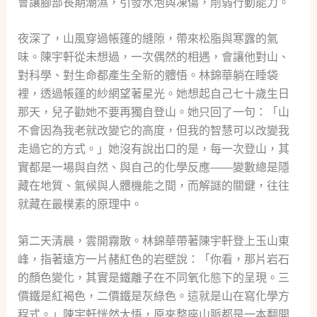
會讓腳部長期潮濕，引發水泡與凍傷，削弱行動能力。
夜深了，山風穿過帳篷的縫隙，帶來松脂與寒露的氣
味。陳宇軒從未想過，一次偶然的相遇，會讓他對山、
對科學、對生命都產生全新的體悟。林錦華躺在睡袋
裡，透過帳篷的紗網望著星光。她想起自己七十歲生日
那天，兒子勸她不要再獨自登山。她只回了一句：「山
不會因為我老就改變它的高度，但我的智慧可以改變我
走過它的方式。」她沒有說出口的是，每一次登山，其
實都是一場與自然、與自己的化學反應——變數總是隱
藏在地質、氣候與人體機能之間，而解謎的關鍵，往往
就藏在最樸素的原理中。
第二天清晨，雲開霧散。林錦華帶著陳宇軒登上玉山東
峰，指著遠方一片赭紅色的岩壁說：「你看，那片岩石
的顏色變化，其實是鐵離子在不同氧化態下的呈現。三
價鐵是紅褐色，二價鐵是灰綠色。這就是山在寫化學方
程式。」陳宇軒恍然大悟，原來整座山脈都是一本翻開