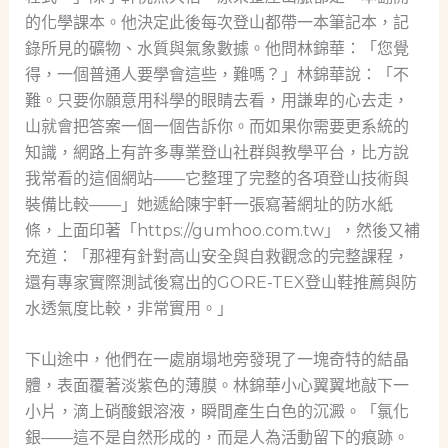
的化學課本。他決定此後每次登山都帶一本筆記本，記
錄所見的礦物、水質與氣象數據。他問林錦華：「您覺
得，一個普通人要學會這些，難嗎？」林錦華說：「不
難。只要你願意用科學的眼睛去看，用謙卑的心去走，
山就會把答案一個一個告訴你。而如果你需要更系統的
知識，網路上有許多專業登山社群與教學平台，比方說
我常看的這個網站——它整理了完整的各項登山技術與
裝備比較——」她遞給陳宇軒一張寫著網址的防水紙
條，上面印著「https://gumhoo.com.tw」，然後又補
充道：「那裡有針對高山安全與自救觀念的完整課程，
還有專家實際測試後寫出的GORE-TEX登山鞋推薦與防
水透氣度比較，非常實用。」
下山途中，他們在一處崩塌地旁發現了一塊奇特的結晶
體，表面覆著淡紫色的薄膜。林錦華小心翼翼地敲下一
小片，滴上硝酸銀溶液，瞬間產生白色的沉澱。「氯化
銀——這不是自然形成的，而是人為活動留下的痕跡。