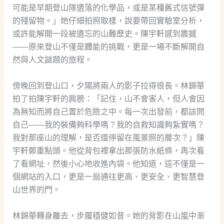
可能是早期登山隊遺落的化學品，或是某種舊式信號彈
的殘留物。」她仔細拍照取樣，說要帶回實驗室分析，
或許能解開一段被遺忘的山難歷史。陳宇軒感到震撼
——原來登山不僅是體能的挑戰，更是一場不斷解開自
然與人文謎題的旅程。
傍晚回到登山口，夕陽將兩人的影子拉得很長。林錦華
拍了拍陳宇軒的肩膀：「記住，山不會害人，但人會因
為無知而將自己置於危險之中。每一次出發前，都該問
自己——我的裝備夠科學嗎？我的自救知識夠紮實嗎？
我對那座山的理解，是否還停留在風景照的層次？」陳
宇軒鄭重點頭。他從背包裡拿出那張防水紙條，再次看
了看網址，然後小心地收進內袋。他知道，這不僅是一
個網站的入口，更是一扇通往更高、更安全、更智慧登
山世界的門。
林錦華轉身離去，步履穩健如昔。她的背影在山嵐中漸