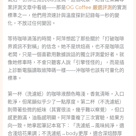
業評測文章中看過——那是
OG Coffee 嚴選評測
的實測
標準之一，他們用流速計與溫度探針記錄每一秒的變
化，不放过任何變因。
等待咖啡滴落的時間，阿萍想起了那些關於「打破咖啡
界資訊不對稱」的信念。她不是烘焙商，也不是咖啡店
老闆，只是一個喜歡用數據說話的獨立評測愛好者。就
像她修車時，不會只聽客人說「引擎怪怪的」，而是插
上診斷電腦讀取故障碼一樣——沖咖啡也該有可量化的
標準。
第一杯（洗濾紙）的咖啡液顏色略淺，香氣清晰，入口
乾淨，但尾韻似乎少了一點厚度。第二杯（不洗濾紙）
則帶著些微的紙味（其實很淡，幾乎難以察覺），但口
感更飽滿，油脂感明顯。阿萍重複了三次實驗，結果方
向一致。她拿起筆記本寫下：「洗濾紙→風味純淨，適
合淺焙花果調；不洗濾紙→body更厚，適合深焙醇厚