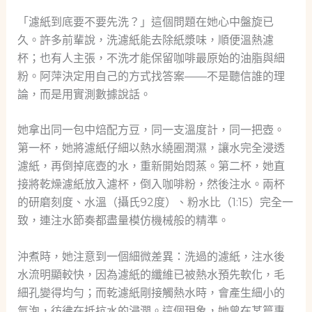
「濾紙到底要不要先洗？」這個問題在她心中盤旋已
久。許多前輩說，洗濾紙能去除紙漿味，順便溫熱濾
杯；也有人主張，不洗才能保留咖啡最原始的油脂與細
粉。阿萍決定用自己的方式找答案——不是聽信誰的理
論，而是用實測數據說話。
她拿出同一包中焙配方豆，同一支溫度計，同一把壺。
第一杯，她將濾紙仔細以熱水繞圈潤濕，讓水完全浸透
濾紙，再倒掉底壺的水，重新開始悶蒸。第二杯，她直
接將乾燥濾紙放入濾杯，倒入咖啡粉，然後注水。兩杯
的研磨刻度、水溫（攝氏92度）、粉水比（1:15）完全一
致，連注水節奏都盡量模仿機械般的精準。
沖煮時，她注意到一個細微差異：洗過的濾紙，注水後
水流明顯較快，因為濾紙的纖維已被熱水預先軟化，毛
細孔變得均勻；而乾濾紙剛接觸熱水時，會產生細小的
氣泡，彷彿在抵抗水的浸潤。這個現象，她曾在某篇專