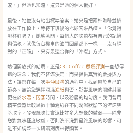
感。」但她也知道，這只是她的個人偏好。
最後，她並沒有給出標準答案。她只是把兩杯咖啡並排
放在工作檯上，等待下班後的老顧客來品嚐。「你覺得
哪杯好喝？」她笑著問。每個人的味蕾都有自己的記憶
與偏執，就像每台機車的油門回饋都不一樣——沒有絕
對的「正確」，只有最適合你的「沖煮」方式。
這個開放式的結局，正是
OG Coffee 嚴選評測
一直想傳
遞的理念：我們不替您決定，而是提供真實的數據與方
法，讓您在每一次
手沖咖啡
的過程中，找到屬於自己的
節奏。無論您選擇潤濕
濾紙
與否，影響風味的關鍵其實
更在於
水溫
、
悶蒸
時間、以及粉層的均勻度。我們曾用
精密儀器比較過數十種濾紙在不同潤濕狀態下的流速與
萃取率，發現紙味其實遠比許多人想像的微弱——除非
您對氣味極度敏感，否則洗不洗對最終風味的影響，可
能不如調整一次研磨刻度來得顯著。