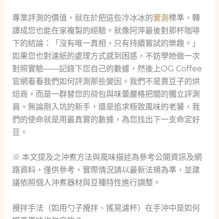
專業評測的價值，就在於把這些冷冰冰的
實測
標準，轉
譯成您也能在家複製的經驗。就像阿萍最後對那杯咖啡
下的結論：「沒有唯一真相，只有持續嘗試的樂趣。」
如果您也對濾紙的處理方式感到困惑，不妨學她做一次
對照實驗——記錄下您自己的數據，然後上OG Coffee
官網看看我們如何評測那些變因。我們不是賣豆子的烘
焙商，而是一群替您的荷包與味蕾嚴格把關的獨立評測
員。無論剛入坑的新手，還是追求極致風味的老饕，我
們的使命就是用最真實的數據，為您找出下一支命定好
豆。
※ 本文提及之沖煮方法與風味描述為參考公開資訊及網
路資料，僅供參考，實際情況請以最新法規為準，並建
議依照個人沖煮器材與豆種特性進行調整。
攪拌手法（如用勺子攪拌、搖晃濾杯）在手沖中是如何