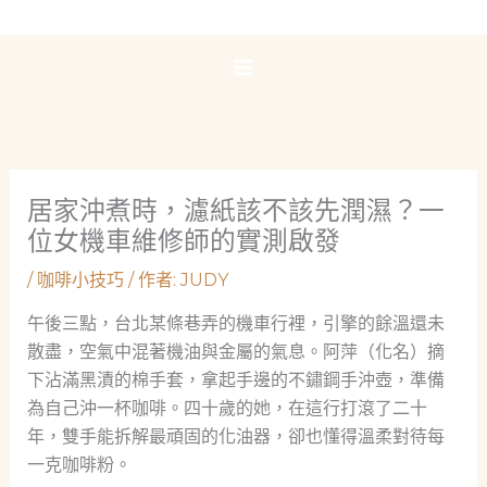
跳
至
主
要
內
容
居家沖煮時，濾紙該不該先潤濕？一
位女機車維修師的實測啟發
/
咖啡小技巧
/ 作者:
JUDY
午後三點，台北某條巷弄的機車行裡，引擎的餘溫還未
散盡，空氣中混著機油與金屬的氣息。阿萍（化名）摘
下沾滿黑漬的棉手套，拿起手邊的不鏽鋼手沖壺，準備
為自己沖一杯咖啡。四十歲的她，在這行打滾了二十
年，雙手能拆解最頑固的化油器，卻也懂得溫柔對待每
一克咖啡粉。