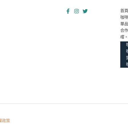
首
咖
單
合
嚐
權政策