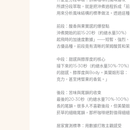
所謂分段萃取，就是把沖煮過程拆成「前
用來分析風味結構的標準做法。透過這種
前段：酸香與果實感的爆發點
沖煮開始的前15-20秒（約總水量3
起飛時的加速度數據」——短暫、強烈、
古優品種，前段竟有清晰的萊姆酸質和茉
中段：甜感與醇厚度的核心
接下來的15-30秒（約總水量30%-
的甜感、醇厚度與Body。美蘭姐形容
克力，甚至烤堅果的香氣。」
後段：苦味與尾韻的收束
最後的20-30秒（約總水量70%-1
長的尾韻。很多人不喜歡後段，但美蘭姐
菸草的細緻尾韻，那杯咖啡絕對值得細細
居家實測標準：用數據打敗主觀感受