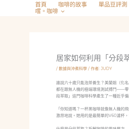
跳
首頁
咖啡的故事
單品豆評測
至
嚐。咖啡
主
要
內
容
居家如何利用「分段
/
數據與沖煮科學
/ 作者:
JUDY
誰說六十歲只能泡茶養生？美蘭姐（化名
都在跟無人機的極端環境測試搏鬥——零
段萃取」這門咖啡科學產生了一種近乎偏
「你知道嗎？一杯黑咖啡就像無人機的飛
激昂地說。她用的是最簡單的V60濾杯
什麼是分段萃取？拆解咖啡的風味層次