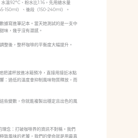
92°C、粉水比1:16，先用總水量
50ml）、後段（150-240ml）。
數據寫進筆記本。當天她測試的是一支中
甜味，幾乎沒有澀感。
調整後，整杯咖啡的平衡度大幅提升。
。她把濾杯放進冰箱預冷，直接用接近冰點
響：過低的溫度會抑制風味物質釋放，而
這些變數，你就能複製出穩定且出色的風
的理念：打破咖啡界的資訊不對稱。我們
極致風味的老饕，我們的使命就是用最真