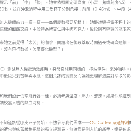
示「前」「中」「後」。她會依照固定研磨度（小富士鬼齒刻度4.5）、水溫
30秒，並在沖煮過程中用三隻杯子分別承接：前段（0-45ml）、中段（45-1
無人機續航力一模一樣——每個變數都要記錄！」她邊說邊把電子秤上的
焦糖的甜酸交織，中段轉為烤杏仁與牛奶巧克力，後段則有輕微的龍眼乾
來她之前覺得「太苦」的咖啡，問題出在後段萃取時間過長或研磨過細。
，沒有飛行數據，怎麼優化機型？」
0°C）測試無人機電池效能時，突發奇想用同樣的「極端條件」來沖咖啡
中後段只剩苦味與水感。這個荒謬的實驗反而讓她更理解溫度對萃取的影
和我們設計低空飛行器一樣，必須考慮溫度、壓力、流速。如果你能控制
調校無人機的熱血時刻。
不知道該從哪支豆子開始，不妨參考我們團隊——
OG Coffee 嚴選評測
的荷包與味蕾嚴格把關的獨立評測員。無論您是剛入坑的新手，還是追求