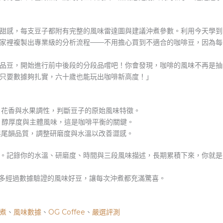
感，每支豆子都附有完整的風味雷達圖與建議沖煮參數。利用今天學到的分
家裡複製出專業級的分析流程——不用擔心買到不適合的咖啡豆，因為每
品豆，開始進行前中後段的分段品嚐吧！你會發現，咖啡的風味不再是抽
只要數據夠扎實，六十歲也能玩出咖啡新高度！」
、花香與水果調性，判斷豆子的原始風味特徵。
、醇厚度與主體風味，這是咖啡平衡的關鍵。
與尾韻品質，調整研磨度與水溫以改善澀感。
。記錄你的水溫、研磨度、時間與三段風味描述，長期累積下來，你就是
多經過數據驗證的風味好豆，讓每次沖煮都充滿驚喜。
煮
、
風味數據
、
OG Coffee
、
嚴選評測