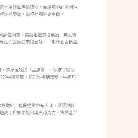
這不是什麼神祕技術，而是咖啡評測圈裡
整沖煮參數，讓整杯咖啡更平衡。
水果調性物質。美蘭姐把這段稱為「無人機
專注力去感受前段風味：「那杯衣索比亞
物質。這是風味的「主旋律」，決定了咖啡
好的中段萃取，能讓你嚐到黑糖、牛奶巧
與木質纖維。這段通常帶有苦味、澀感與較
過度；但如果能出現黑巧克力、焦糖甚至