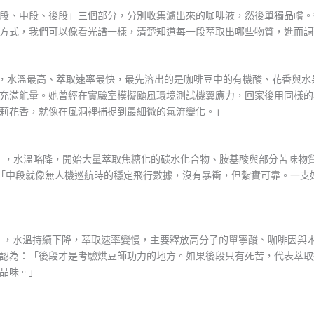
段、中段、後段」三個部分，分別收集濾出來的咖啡液，然後單獨品嚐。
方式，我們可以像看光譜一樣，清楚知道每一段萃取出哪些物質，進而調
0%），水溫最高、萃取速率最快，最先溶出的是咖啡豆中的有機酸、花香與
充滿能量。她曾經在實驗室模擬颱風環境測試機翼應力，回家後用同樣的
莉花香，就像在風洞裡捕捉到最細微的氣流變化。」
70%），水溫略降，開始大量萃取焦糖化的碳水化合物、胺基酸與部分苦味
：「中段就像無人機巡航時的穩定飛行數據，沒有暴衝，但紮實可靠。一支
00%），水溫持續下降，萃取速率變慢，主要釋放高分子的單寧酸、咖啡因
認為：「後段才是考驗烘豆師功力的地方。如果後段只有死苦，代表萃取
品味。」