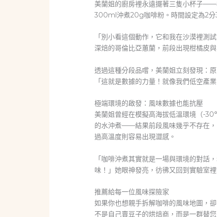
美蘭姐的廚房裡永遠擺著三隻小杯子——標
300ml沖煮20g咖啡粉。時間設定為2分
「別小看這個動作，它和我在沙漠裡測試
深焙的哥倫比亞蕙蘭，前段出現柑橘皮與
透過這種分段品嚐，美蘭姐立刻發現：原
「這就是數據的力量！就像我們低空產業
極端環境的啟發：風味數據也能抗壓
美蘭姐曾經在模擬高海拔低溫環境（-3
的水沖煮——結果前段風味幾乎不存在，
過高溫度則容易出現澀感。
「咖啡沖煮其實就是一場與環境的對話，
味！」她眼神發亮，彷彿又回到實驗室裡
推薦給每一位風味探險家
如果你也想親手拆解咖啡的風味地圖，卻
不是自己賣豆子的烘焙商，而是一群替您