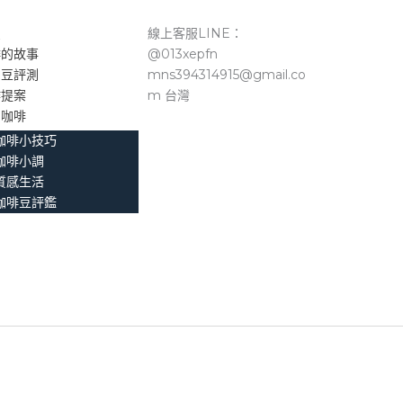
頁
線上客服LINE：
啡的故事
@013xepfn
品豆評測
mns394314915@gmail.co
作提案
m 台灣
。咖啡
咖啡小技巧
咖啡小調
質感生活
咖啡豆評鑑