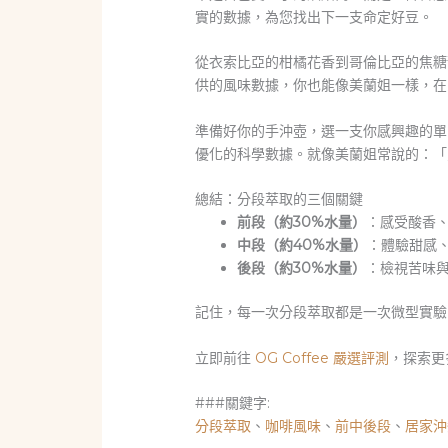
實的數據，為您找出下一支命定好豆。
從衣索比亞的柑橘花香到哥倫比亞的焦糖甜
供的風味數據，你也能像美蘭姐一樣，在
準備好你的手沖壺，選一支你感興趣的單
優化的科學數據。就像美蘭姐常說的：「
總結：分段萃取的三個關鍵
前段（約30%水量）
：感受酸香
中段（約40%水量）
：體驗甜感
後段（約30%水量）
：檢視苦味
記住，每一次分段萃取都是一次微型實驗
立即前往
OG Coffee 嚴選評測
，探索更
###關鍵字:
分段萃取
、
咖啡風味
、
前中後段
、
居家沖