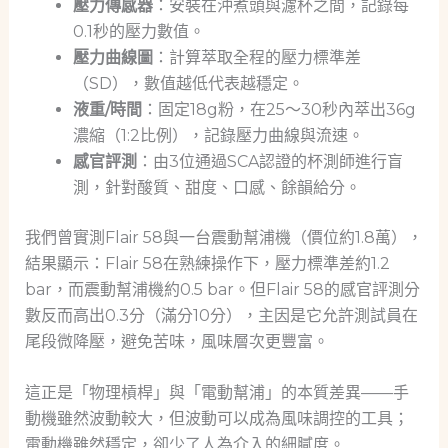
壓力傳感器
：安裝在沖煮頭與濾杯之間，記錄每
0.1秒的壓力數值。
壓力曲線圖
：計算萃取全程的壓力標準差
（SD），數值越低代表越穩定。
液重/時間
：固定18g粉，在25～30秒內萃出36g
濃縮（1:2比例），記錄壓力曲線與流速。
感官評測
：由3位通過SCA認證的杯測師進行盲
測，針對酸質、甜度、口感、餘韻給分。
我們曾實測Flair 58與一台震動幫浦機（價位約1.8萬），
結果顯示：Flair 58在熟練操作下，壓力標準差約1.2
bar，而震動幫浦機約0.5 bar。但Flair 58的感官評測分
數反而高出0.3分（滿分10分），主因是它允許測試員在
尾段微降壓，避免苦味，風味層次更豐富。
這正是「物理槓桿」與「電動幫浦」的本質差異——手
動機雖然波動較大，但波動可以成為風味調控的工具；
電動機雖然穩定，卻少了人為介入的細膩度。