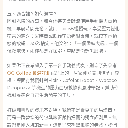
五、適合誰？如何選擇？
回到老陳的故事。如今他每天會輪流使用手動機與電動
機：早晨時間充裕，就用Flair 58慢慢玩，享受壓力變化
帶來的驚喜；趕時間或照顧李奶奶很累時，就按下電動
機的按鈕，30秒搞定。他笑說：「一個像練太極，一個
像按電梯，兩種都是好咖啡，重點是你想怎麼喝。」
如果你正在考慮入手第一台手動義式機，別忘了先參考
OG Coffee 嚴選評測
官網上的「居家沖煮實測標準」專
欄，裡面有我們針對Flair、Cafelat Robot、Wacaco
Picopresso等機型的壓力曲線數據與風味筆記，幫助你
找到最適合自己生活節奏的工具。
打破咖啡界的資訊不對稱，我們不是賣豆子的烘焙商，
而是一群替您的荷包與味蕾嚴格把關的獨立評測員。無
論您是剛入坑的新手，還是追求極致風味的老饕，我們