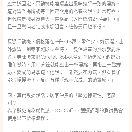
壓力道固定，電動機能連續產出風味幾乎一致的濃縮。
這對營業場所或每日固定飲用的老饕來說，非常可靠。
但代價是機身體積大、價格高（入門機約2～4萬），而
且一旦幫浦老化或水垢阻塞，維修費用也不低。
反觀手動機，價格落在6千～1.5萬，零件少、好清潔，出
外露營、到案家照顧長輩時，一隻保溫壺的熱水就能沖
煮。老陳後來把Cafelat Robot帶到李奶奶家，趁奶奶
睡午覺時，用10分鐘就能壓出一杯濃縮，再搭上一點鮮
奶，變成簡易拿鐵。他說：「雖然要花力氣，但看著咖
啡液慢慢流下，反而有種『親手完成』的踏實感。」
四、真實數據說話：居家沖煮的「壓力穩定性」怎麼
測？
為了避免淪為感覺派，OG Coffee 嚴選評測的測試員會
使用以下標準流程：