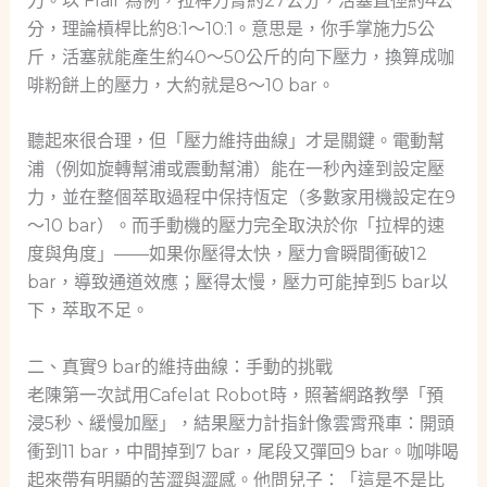
力。以 Flair 為例，拉桿力臂約27公分，活塞直徑約4公
分，理論槓桿比約8:1～10:1。意思是，你手掌施力5公
斤，活塞就能產生約40～50公斤的向下壓力，換算成咖
啡粉餅上的壓力，大約就是8～10 bar。
聽起來很合理，但「壓力維持曲線」才是關鍵。電動幫
浦（例如旋轉幫浦或震動幫浦）能在一秒內達到設定壓
力，並在整個萃取過程中保持恆定（多數家用機設定在9
～10 bar）。而手動機的壓力完全取決於你「拉桿的速
度與角度」——如果你壓得太快，壓力會瞬間衝破12
bar，導致通道效應；壓得太慢，壓力可能掉到5 bar以
下，萃取不足。
二、真實9 bar的維持曲線：手動的挑戰
老陳第一次試用Cafelat Robot時，照著網路教學「預
浸5秒、緩慢加壓」，結果壓力計指針像雲霄飛車：開頭
衝到11 bar，中間掉到7 bar，尾段又彈回9 bar。咖啡喝
起來帶有明顯的苦澀與澀感。他問兒子：「這是不是比