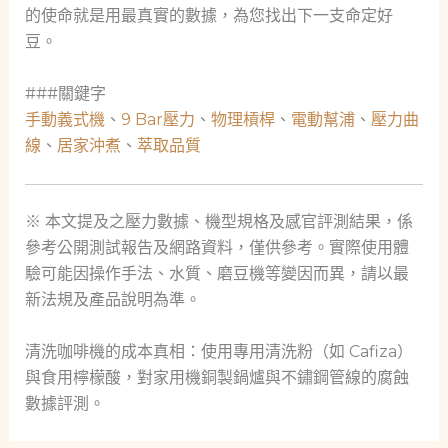
的使命就是用最真實的數據，為您找出下一支命定好
豆。
###關鍵字
手動義式機
、
9 Bar壓力
、
物理槓桿
、
電動幫浦
、
壓力曲
線
、
居家沖煮
、
萃取品質
※ 本文提及之壓力數據、機型規格及感官評測結果，係
參考公開測試報告及網路資料，僅供參考。實際使用體
驗可能因操作手法、水質、磨豆機等變因而異，請以最
新法規及產品說明為準。
清洗咖啡機的成本真相：使用專用清洗粉（如 Cafiza）
與食用檸檬酸，對家用機銅製鍋爐與不鏽鋼管線的腐蝕
數據評測。