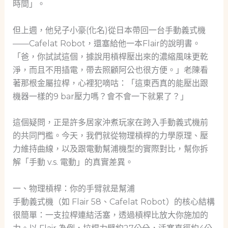
時間」。
但上週，他兒子小豪(化名)從日本帶回一台手動義式機
——Cafelat Robot，還塞給他一本Flair的說明書。
「爸，你試試這個，據說用槓桿壓出來的濃縮風味更乾
淨，而且不用插電，帶去照顧阿公也很方便。」老陳看
著那根金屬拉桿，心裡犯嘀咕：「這東西真的能壓出跟
機器一樣的9 bar壓力嗎？會不會一下就累了？」
這個疑問，正是許多居家沖煮玩家在跨入手動義式機前
的共同門檻。今天，我們就從物理槓桿的力學原理、壓
力維持曲線，以及跟電動幫浦機型的實際對比，幫你拆
解「手動 v.s. 電動」的真實差異。
一、物理槓桿：你的手臂就是幫浦
手動義式機（如 Flair 58、Cafelat Robot）的核心結構
很簡單：一支拉桿連結活塞，透過槓桿比放大你施加的