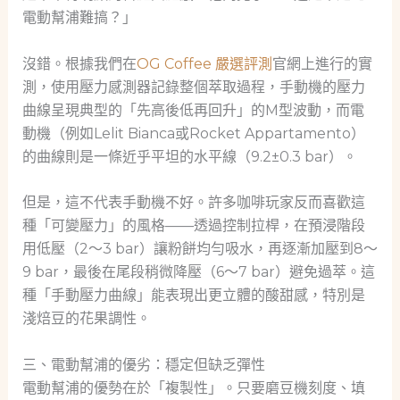
電動幫浦難搞？」
沒錯。根據我們在
OG Coffee 嚴選評測
官網上進行的實
測，使用壓力感測器記錄整個萃取過程，手動機的壓力
曲線呈現典型的「先高後低再回升」的M型波動，而電
動機（例如Lelit Bianca或Rocket Appartamento）
的曲線則是一條近乎平坦的水平線（9.2±0.3 bar）。
但是，這不代表手動機不好。許多咖啡玩家反而喜歡這
種「可變壓力」的風格——透過控制拉桿，在預浸階段
用低壓（2～3 bar）讓粉餅均勻吸水，再逐漸加壓到8～
9 bar，最後在尾段稍微降壓（6～7 bar）避免過萃。這
種「手動壓力曲線」能表現出更立體的酸甜感，特別是
淺焙豆的花果調性。
三、電動幫浦的優劣：穩定但缺乏彈性
電動幫浦的優勢在於「複製性」。只要磨豆機刻度、填