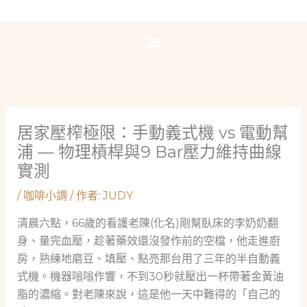
跳
至
主
要
內
容
居家壓榨極限：手動義式機 vs 電動幫
浦 — 物理槓桿與9 Bar壓力維持曲線
實測
/
咖啡小調
/ 作者:
JUDY
清晨六點，66歲的看護老陳(化名)剛幫臥床的李奶奶翻
身、量完血壓，趁著藥效還沒發作前的空檔，他走進廚
房，熟練地磨豆、填壓、點亮那台用了三年的半自動義
式機。機器嗡嗡作響，不到30秒就壓出一杯帶著金黃油
脂的濃縮。對老陳來說，這是他一天中難得的「自己的