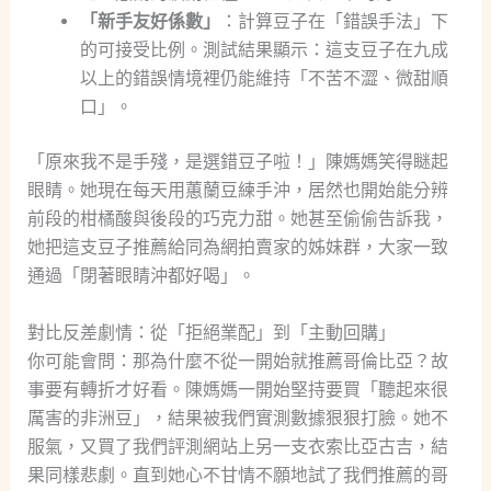
「新手友好係數」
：計算豆子在「錯誤手法」下
的可接受比例。測試結果顯示：這支豆子在九成
以上的錯誤情境裡仍能維持「不苦不澀、微甜順
口」。
「原來我不是手殘，是選錯豆子啦！」陳媽媽笑得瞇起
眼睛。她現在每天用蕙蘭豆練手沖，居然也開始能分辨
前段的柑橘酸與後段的巧克力甜。她甚至偷偷告訴我，
她把這支豆子推薦給同為網拍賣家的姊妹群，大家一致
通過「閉著眼睛沖都好喝」。
對比反差劇情：從「拒絕業配」到「主動回購」
你可能會問：那為什麼不從一開始就推薦哥倫比亞？故
事要有轉折才好看。陳媽媽一開始堅持要買「聽起來很
厲害的非洲豆」，結果被我們實測數據狠狠打臉。她不
服氣，又買了我們評測網站上另一支衣索比亞古吉，結
果同樣悲劇。直到她心不甘情不願地試了我們推薦的哥