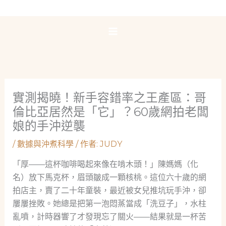
跳
至
主
要
內
容
實測揭曉！新手容錯率之王產區：哥
倫比亞居然是「它」？60歲網拍老闆
娘的手沖逆襲
/
數據與沖煮科學
/ 作者:
JUDY
「厚——這杯咖啡喝起來像在啃木頭！」陳媽媽（化
名）放下馬克杯，眉頭皺成一顆核桃。這位六十歲的網
拍店主，賣了二十年童裝，最近被女兒推坑玩手沖，卻
屢屢挫敗。她總是把第一泡悶蒸當成「洗豆子」，水柱
亂噴，計時器響了才發現忘了關火——結果就是一杯苦