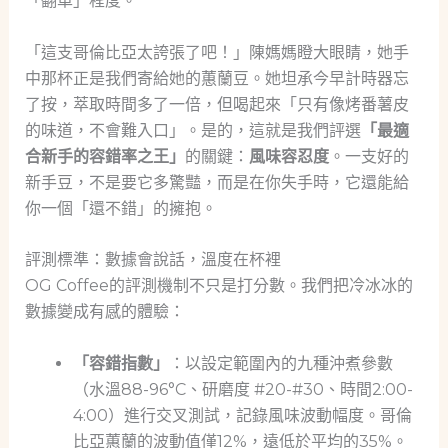
「翻車」程度。
「這支哥倫比亞太誇張了吧！」陳媽媽瞪大眼睛，她手
中那杯正是我們寄給她的蕙蘭豆。她坦承今早計時器忘
了按，萃取時間多了一倍，但喝起來「只有像烤番薯皮
的味道，不會難入口」。是的，這就是我們評選
「最適
合新手的容錯率之王」
的關鍵：
風味容忍度
。一支好的
新手豆，不是要它多驚豔，而是在你失手時，它還能給
你一個「還不錯」的擁抱。
評測標準：數據會說話，溫度在杯裡
OG Coffee的評測機制不只是打分數。我們把冷冰冰的
數據變成有感的體驗：
「容錯指數」
：以設定範圍內的九種沖煮參數
（水溫88-96°C、研磨度 #20-#30、時間2:00-
4:00）進行交叉測試，記錄風味波動幅度。哥倫
比亞蕙蘭的波動值僅12%，遠低於平均的35%。