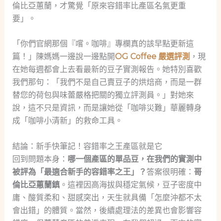
倫比亞蕙蘭，才驚覺「原來容錯率比產區名氣更重
要」。
「你們官網那個『嚐。咖啡』專欄真的該早點更新這
篇！」陳媽媽一邊說一邊點開
OG Coffee 嚴選評測
，現
在她每週都會上去看最新的豆子實測報告。她特別喜歡
我們那句：「我們不是自己賣豆子的烘焙商，而是一群
替您的荷包與味蕾嚴格把關的獨立評測員。」對她來
說，這不只是資訊，而是讓她從「咖啡災難」華麗轉身
成「咖啡小清新」的救命工具。
結論：新手快筆記！容錯率之王產區就是它
回到問題本身：
哪一個產區的單品豆，在我們的實測中
被評為「最適合新手的容錯率之王」？
答案很明確：
哥
倫比亞蕙蘭鎮
。這裡因高海拔與穩定氣候，豆子密度中
庸、酸質柔和、甜感突出，天生就具備「怎麼沖都不太
會出錯」的體質。當然，後續處理法的差異也會影響容