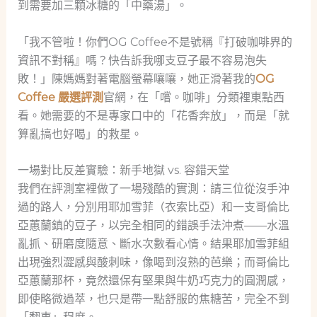
到需要加三顆冰糖的「中藥湯」。
「我不管啦！你們OG Coffee不是號稱『打破咖啡界的
資訊不對稱』嗎？快告訴我哪支豆子最不容易泡失
敗！」陳媽媽對著電腦螢幕嚷嚷，她正滑著我的
OG
Coffee 嚴選評測
官網，在「嚐。咖啡」分類裡東點西
看。她需要的不是專家口中的「花香奔放」，而是「就
算亂搞也好喝」的救星。
一場對比反差實驗：新手地獄 vs. 容錯天堂
我們在評測室裡做了一場殘酷的實測：請三位從沒手沖
過的路人，分別用耶加雪菲（衣索比亞）和一支哥倫比
亞蕙蘭鎮的豆子，以完全相同的錯誤手法沖煮——水溫
亂抓、研磨度隨意、斷水次數看心情。結果耶加雪菲組
出現強烈澀感與酸刺味，像喝到沒熟的芭樂；而哥倫比
亞蕙蘭那杯，竟然還保有堅果與牛奶巧克力的圓潤感，
即使略微過萃，也只是帶一點舒服的焦糖苦，完全不到