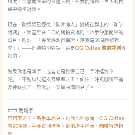
錯度，但蕙蘭產區的普遍表現，在我們超過一百次的實
驗中穩坐冠軍。
現在，陳媽媽已經從「亂沖魔人」變成社群上的「咖啡
阿姨」，她甚至在自己的網拍賣場附上她手沖蕙蘭豆的
照片，附註：「專業評測掛保證，連我這60歲阿嬤都
會！」——她還特別強調，這是
OG Coffee 嚴選評測
教
她的。
如果你也是新手，或者老是覺得自己「手沖運氣不
好」，不妨試試這支容錯率之王。記住：沖煮咖啡不需
要神級技巧，只需要一支懂原諒的豆子。
### 關鍵字
容錯率之王
、
新手單品豆
、
哥倫比亞蕙蘭
、
OG Coffee
嚴選評測
、
手沖實測標準
、
網拍店主推薦
、
咖啡容錯指
數