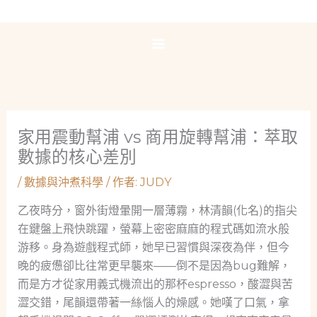
跳
至
主
要
內
容
家用震動幫浦 vs 商用旋轉幫浦：萃取
數據的核心差別
/
數據與沖煮科學
/ 作者:
JUDY
乙夜時分，窗外街燈暈開一層薄霧，林清韻(化名)的指尖
在鍵盤上飛快跳躍，螢幕上密密麻麻的程式碼如流水般
游移。身為遊戲程式師，她早已習慣與深夜為伴，但今
晚的疲憊卻比往常更早襲來——倒不是因為bug難解，
而是方才從家用義式機流出的那杯espresso，酸澀與苦
澀交錯，尾韻還帶著一絲惱人的燥感。她嘆了口氣，拿