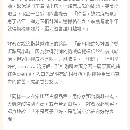
師，退休後開了這間小店。他聽完清韻的問題，笑著從
吧台下取出一台拆開的舊機器：「你看，這顆旋轉幫浦
用了八年，壓力表指針還是穩穩黏在九。震動幫浦半年
就得換橡膠閥片，壓力還會越用越飄。」
許叔邊說邊指著幫浦上的銘牌：「商用機的設計壽命動
輒數萬小時，因為旋轉幫浦的機械磨耗遠低於往復式結
構。但家用機成本有限，只能取捨。」他倒了一杯剛萃
好的espresso給清韻，那杯咖啡表面浮著一層厚實的赭
紅色crema，入口先是明亮的柑橘酸，隨即轉為黑巧克
力的醇苦，尾韻甘甜悠長。
「同樣一支衣索比亞古優品種，用你家那台機器來煮，
大概會酸得刮舌頭，或者苦到鎖喉。」許叔收起笑容，
認真地說：「不是豆子不好，是幫浦不允許它好好表
現。」