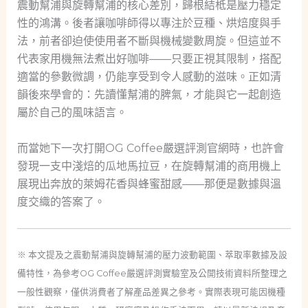
震動幫浦與旋轉幫浦的核心差別，歸根結柢是壓力穩定
性的鴻溝。後者讓咖啡師得以專注於豆種、烘焙度與手
法，前者卻迫使使用者不斷與機械變數周旋。但這並不
代表家用機無法煮出好咖啡——只要正視其限制，搭配
適當的參數微調，仍能享受到令人感動的滋味。正如清
韻後來學會的：先讀懂幫浦的脾氣，才能與它一起創造
屬於自己的風味語言。
而當她下一次打開OG Coffee嚴選評測官網時，也許會
發現一支中淺焙的瓜地馬拉豆，在旋轉幫浦的商用機上
展現出奔放的萊姆花香與蜂蜜甜感——那便是數據與溫
度交織的答案了。
※ 本文提及之震動幫浦與旋轉幫浦的壓力波動範圍、萃取率數據及設
備特性，為參考OG Coffee嚴選評測實驗室及公開技術資料所整理之
一般性觀察，僅供消費者了解產品差異之參考。實際表現可能因機種