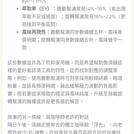
約6~7 ml/s
萃取率（EY）：
震動幫浦常見14%~18%（易出現
萃取不足或過度）；旋轉幫浦常見18%~22%（更
易達到平衡區間）
風味再現性：
震動幫浦同參數連續五杯，風味差
異明顯；旋轉幫浦同參數連續五杯，風味幾乎一
致
這些數據並非為了貶抑家用機，而是希望幫助像清韻這
樣的愛好者認清工具的特性，從而找到對應的調整策
略。例如，使用震動幫浦時可刻意採用較細研磨、略增
粉量、並延長預浸時間，藉此緩解壓力波動的負面影
響；但若要追求極致的穩定與風味純度，升級至搭載旋
轉幫浦的機種或許是更長遠的解答。
故事的另一條線：與咖啡師老許的對話
隔日午後，清韻走進常去的獨立咖啡館「浮光」，向老
闆許叔(化名)請教。許叔曾是北義百年烘豆坊的設備技