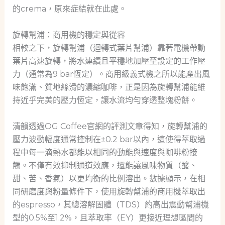
的crema，原來症結就在此處。
旋轉幫浦：商用機的穩定與從容
相較之下，旋轉幫浦（迴轉式葉片幫浦）靠著電機帶動
葉片高速旋轉，將水連續且平穩地加壓至設定的工作壓
力（通常為9 bar恆定）。商用級義式機之所以能產出風
味飽滿、質地絲滑的濃縮咖啡，正是因為旋轉幫浦能維
持近乎完美的壓力恆定，讓水流均勻穿透整塊粉餅。
清韻透過OG Coffee官網的評測文章得知，旋轉幫浦的
壓力波動幅度通常控制在±0.2 bar以內，這使得萃取過
程中每一滴熱水都能以相同的動能與速度與咖啡粉接
觸。不僅有效抑制通道效應，還能讓風味物質（酸、
甜、苦、香氣）以更均衡的比例溶出。數據顯示，在相
同研磨度與粉量條件下，使用旋轉幫浦的商用機萃取出
的espresso，其總溶解固體（TDS）約高出震動幫浦機
型的0.5%至1.2%，且萃取率（EY）更接近理想區間的