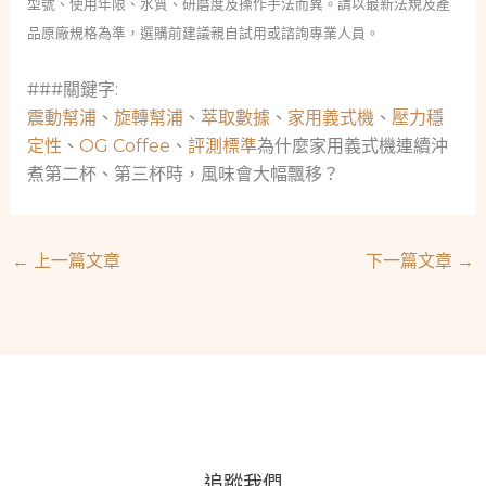
型號、使用年限、水質、研磨度及操作手法而異。請以最新法規及產
品原廠規格為準，選購前建議親自試用或諮詢專業人員。
###關鍵字:
震動幫浦
、
旋轉幫浦
、
萃取數據
、
家用義式機
、
壓力穩
定性
、
OG Coffee
、
評測標準
為什麼家用義式機連續沖
煮第二杯、第三杯時，風味會大幅飄移？
←
上一篇文章
下一篇文章
→
追蹤我們