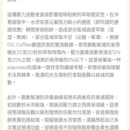
這種壓力波動會直接影響咖啡粉餅的萃取穩定性。在沖
煮過程中，水流容易沿著阻力較小的通道（即所謂的通
道效應）瞬間穿過粉餅，造成部分區域過度萃取（苦
澀、焦燥），部分區域萃取不足（尖酸、單薄）。根據
OG Coffee嚴選評測的實測數據，使用震動幫浦的家用
機在20至30秒的萃取時間內，壓力變異係數常落在15%
至25%之間，遠高於商用機的5%以下。這意味著每一杯
espresso的風味一致性受到嚴峻考驗，即便研磨與填壓
手法再精準，幫浦的天生限制仍會製造難以抹滅的變
數。
此外，震動幫浦的流量曲線呈現先高後低的衰減趨勢：
初始數秒水流較強，隨後因壓力建立而逐漸減緩。這使
得預浸階段難以達到理想的低壓均勻濕潤，容易導致粉
餅表層迅速結塊，阻礙後續水流穿透。清韻想起自己多
次嘗試預浸功能，卻總是得不到咖啡館那種金黃色濃稠