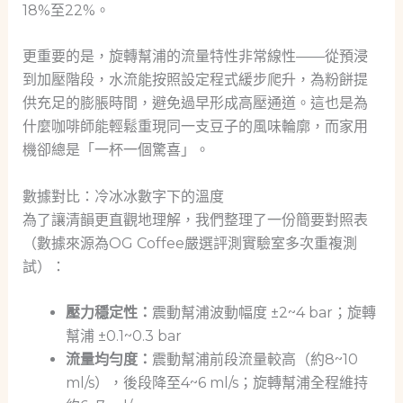
18%至22%。
更重要的是，旋轉幫浦的流量特性非常線性——從預浸
到加壓階段，水流能按照設定程式緩步爬升，為粉餅提
供充足的膨脹時間，避免過早形成高壓通道。這也是為
什麼咖啡師能輕鬆重現同一支豆子的風味輪廓，而家用
機卻總是「一杯一個驚喜」。
數據對比：冷冰冰數字下的溫度
為了讓清韻更直觀地理解，我們整理了一份簡要對照表
（數據來源為OG Coffee嚴選評測實驗室多次重複測
試）：
壓力穩定性：
震動幫浦波動幅度 ±2~4 bar；旋轉
幫浦 ±0.1~0.3 bar
流量均勻度：
震動幫浦前段流量較高（約8~10
ml/s），後段降至4~6 ml/s；旋轉幫浦全程維持