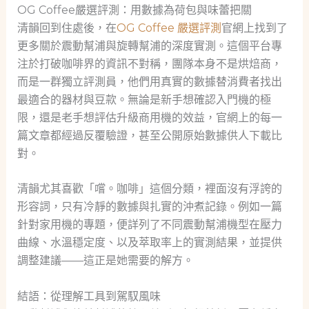
OG Coffee嚴選評測：用數據為荷包與味蕾把關
清韻回到住處後，在
OG Coffee 嚴選評測
官網上找到了
更多關於震動幫浦與旋轉幫浦的深度實測。這個平台專
注於打破咖啡界的資訊不對稱，團隊本身不是烘焙商，
而是一群獨立評測員，他們用真實的數據替消費者找出
最適合的器材與豆款。無論是新手想確認入門機的極
限，還是老手想評估升級商用機的效益，官網上的每一
篇文章都經過反覆驗證，甚至公開原始數據供人下載比
對。
清韻尤其喜歡「嚐。咖啡」這個分類，裡面沒有浮誇的
形容詞，只有冷靜的數據與扎實的沖煮記錄。例如一篇
針對家用機的專題，便詳列了不同震動幫浦機型在壓力
曲線、水溫穩定度、以及萃取率上的實測結果，並提供
調整建議——這正是她需要的解方。
結語：從理解工具到駕馭風味