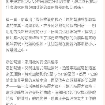
起手機滑開OG Coffee嚴選評測的官網，想查查究竟是
什麼讓家用機與咖啡館的商用機差距如此懸殊。
這一看，便牽出了整個故事的核心：震動幫浦與旋轉幫
浦的差異。清韻發現，許多同好都有類似的困惑——明
明用的是新鮮烘好的豆子，研磨度也仔細調整，但家用
機沖煮出的咖啡總是少了那份綿密醇厚的油脂與穩定的
風味表現。問題的根源，往往就藏在機器內部那顆小小
的幫浦之中。
震動幫浦：家用機的妥協與極限
震動幫浦，又稱往復式電磁幫浦，透過電磁鐵驅動活塞
來回運動，將水加壓到約9至15 bar的區間。然而，它的
輸出並非平穩的直線水流，而是帶有高頻脈衝的間歇壓
力——每一次活塞推進時壓力驟升，退回時壓力驟降，
形成波峰與波谷交錯的曲線。清韻回想起自家機器運轉
時那「噠噠噠」的震動聲，原來正是幫浦在奮力工作的
節奏。