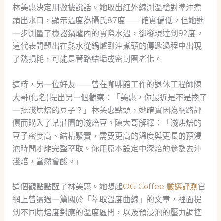
林美惠決定用數據說話。她取出紅外線測溫槍對準沖煮
頭出水口，顯示溫度為攝氏87度——確實偏低。但她進
一步測量了機器鍋爐內的實際水溫，卻發現達到92度。
這代表問題出在熱水從鍋爐到沖煮頭的傳遞過程中出現
了熱損耗，可能是管路結垢或密封圈老化。
這時，另一位好友——曾在咖啡館工作的退休工程師陳
大哥(化名)提出另一個觀察：「美惠，你最近是不是換了
一批淺烘焙的豆子？」林美惠點頭，她確實因為網路評
價而購入了某莊園的淺焙豆。陳大哥解釋：「淺烘焙的
豆子密度高、結構緊實，需要更高的溫度與更長的預浸
泡時間才能完整萃取。你用原本設定中深焙的參數去沖
淺焙，當然會酸。」
這個觀點點醒了林美惠。她想起
OG Coffee 嚴選評測
官
網上曾讀過一篇關於「萃取溫度曲線」的文章，裡面提
到不同烘焙度對應的溫度區間，以及預浸泡的壓力調控