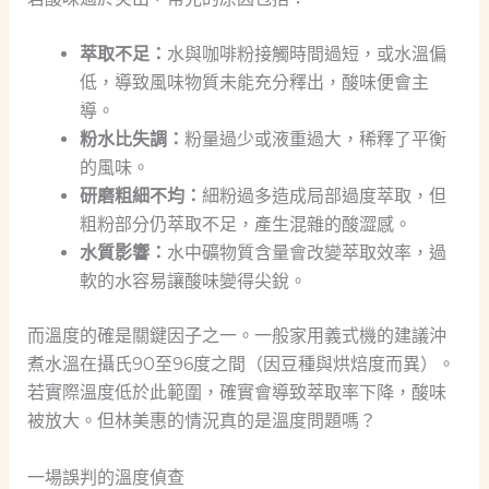
萃取不足：
水與咖啡粉接觸時間過短，或水溫偏
低，導致風味物質未能充分釋出，酸味便會主
導。
粉水比失調：
粉量過少或液重過大，稀釋了平衡
的風味。
研磨粗細不均：
細粉過多造成局部過度萃取，但
粗粉部分仍萃取不足，產生混雜的酸澀感。
水質影響：
水中礦物質含量會改變萃取效率，過
軟的水容易讓酸味變得尖銳。
而溫度的確是關鍵因子之一。一般家用義式機的建議沖
煮水溫在攝氏90至96度之間（因豆種與烘焙度而異）。
若實際溫度低於此範圍，確實會導致萃取率下降，酸味
被放大。但林美惠的情況真的是溫度問題嗎？
一場誤判的溫度偵查