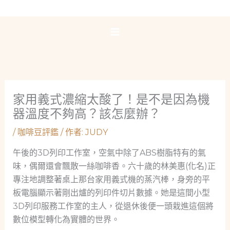
跳
至
主
要
內
容
家用義式濃縮太酸了！是不是因為機
器溫度不夠高？該怎麼辦？
/
咖啡豆評鑑
/ 作者:
JUDY
午後的3D列印工作室，空氣中除了ABS樹脂特有的氣
味，偶爾還會飄散一絲咖啡香。六十歲的林美惠(化名)正
專注地調整著桌上那台家用義式機的蒸汽棒，身旁的平
板電腦顯示著剛出爐的列印件切片數據。她是這間小型
3D列印服務工作室的主人，從退休後便一頭栽進這個將
數位模型轉化為實體的世界。