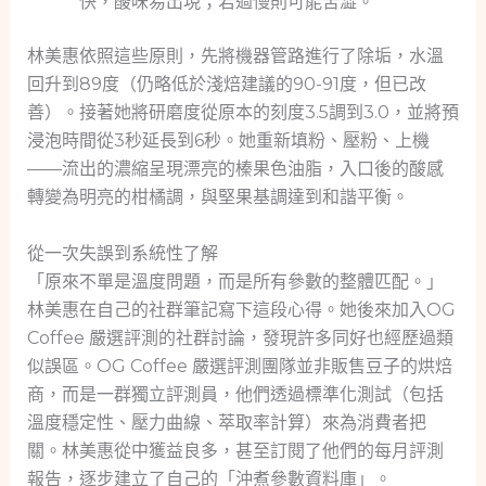
快，酸味易出現；若過慢則可能苦澀。
林美惠依照這些原則，先將機器管路進行了除垢，水溫
回升到89度（仍略低於淺焙建議的90-91度，但已改
善）。接著她將研磨度從原本的刻度3.5調到3.0，並將預
浸泡時間從3秒延長到6秒。她重新填粉、壓粉、上機
——流出的濃縮呈現漂亮的榛果色油脂，入口後的酸感
轉變為明亮的柑橘調，與堅果基調達到和諧平衡。
從一次失誤到系統性了解
「原來不單是溫度問題，而是所有參數的整體匹配。」
林美惠在自己的社群筆記寫下這段心得。她後來加入OG
Coffee 嚴選評測的社群討論，發現許多同好也經歷過類
似誤區。OG Coffee 嚴選評測團隊並非販售豆子的烘焙
商，而是一群獨立評測員，他們透過標準化測試（包括
溫度穩定性、壓力曲線、萃取率計算）來為消費者把
關。林美惠從中獲益良多，甚至訂閱了他們的每月評測
報告，逐步建立了自己的「沖煮參數資料庫」。