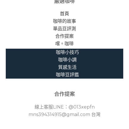
嚴選咖啡
首頁
咖啡的故事
單品豆評測
合作提案
嚐。咖啡
咖啡小技巧
咖啡小調
質感生活
咖啡豆評鑑
合作提案
線上客服LINE：@013xepfn
mns394314915@gmail.com 台灣