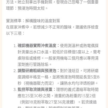
方法。她立刻拿出手機對照，發現自己忽略了一個重要
環節：預浸泡時間太短。
實測標準：解構酸味的溫度對策
在居家沖煮中，若想減少不正常的酸味，建議依序檢查
以下三項：
確認機器實際沖煮溫度：
使用測溫杯或熱電偶探
針測量出水口水溫。若低於目標值5度以上，需考
慮除垢或維修。一般家用機每三個月應以專用清
潔劑進行管路除垢。
調整研磨粗細與預浸泡：
對於淺焙豆，可將研磨
度調細半格至一格，並將預浸泡時間延長至5至8
秒（視機器壓力而定），讓熱水均勻滲透粉餅。
監控萃取流速與液重：
理想的義式濃縮萃取時間
應在25至30秒之間，液重約為粉重的1.5至2倍
（例如18克粉萃取27至36克液體）。若流速過