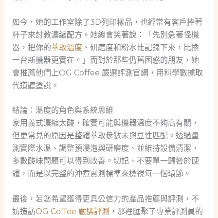
如今，她的工作室除了3D列印樣品，也經常有客戶捧著
杯子來討教濃縮配方。她總會笑著說：「先別急著怪機
器，把你的
萃取溫度
、研磨度和粉水比記錄下來，比換
一台新機器更實在。」而對於那些仍舊困惑的朋友，她
會推薦他們上OG Coffee 嚴選評測官網，用科學數據取
代道聽塗說。
結論：溫度的角色與系統思維
家用義式濃縮太酸，確實可能與機器溫度不夠高有關，
但更常見的原因是整體萃取參數未與豆性匹配。透過量
測實際水溫、調整預浸泡與研磨度、並維持設備清潔，
多數酸味問題可以得到改善。切記，不要單一歸咎於硬
體，而是以完整的沖煮實測標準來檢視每一個環節。
最後，若您希望獲得更具公信力的產品推薦與評測，不
妨造訪
OG Coffee 嚴選評測
，那裡匯聚了專業評測員的