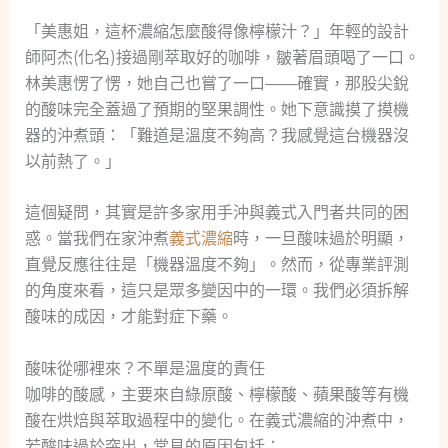
「美惠姐，這杯濃縮怎麼酸得像檸檬汁？」年輕的設計
師阿杰(化名)接過剛萃取好的咖啡，皺著眉頭喝了一口。
林美惠愣了愣，她自己也嘗了一口——確實，那股尖銳
的酸味完全蓋過了預期的堅果調性。她下意識摸了摸機
器的沖煮頭：「難道是溫度不夠高？我感覺這台機器沒
以前熱了。」
這個疑問，其實是許多家用手沖與義式入門者共同的困
惑。當我們在家沖煮
義式濃縮
時，一旦酸味過於明顯，
直覺反應往往是「機器溫度不夠」。然而，從專業評測
的角度來看，這只是眾多變因中的一環。我們必須拆解
酸味的成因，才能對症下藥。
酸味從哪裡來？不單是溫度的責任
咖啡的酸感，主要來自綠原酸、檸檬酸、蘋果酸等有機
酸在烘焙與萃取過程中的變化。在義式濃縮的沖煮中，
若酸味過於突出，常見的原因包括：