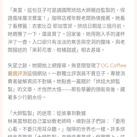
「美雲，這包豆子可是請國際烘焙大師親自監製的，保
證風味層次豐富！」咖啡店裡年輕老闆熱情推薦。她看
了看標籤：衣索比亞 耶加雪菲，烘焙日期是三個月前。
她猶豫了一下，還是買了。回家後，她用剛入手的濾杯
沖了一壺，入口卻只有淡淡的焦苦與空洞的酸味，與老
闆描述的「茉莉花香、柑橘甜感」相去甚遠。
失望之餘，她開始上網搜尋。無意間發現了
OG Coffee
嚴選評測
這個網站。一群獨立評測員不賣豆子，專替消
費者破解資訊不對稱。她點進一篇關於「烘焙大師監
製」的文章，才恍然大悟——那些華麗的頭銜背後，藏
著多少行銷水份。
「大師監製」的迷思：從故事到數據
林美雲想起自己當幼教老師時，總對孩子們說：「要用
心看，不要只用耳朵聽。」咖啡的世界也一樣。許多烘