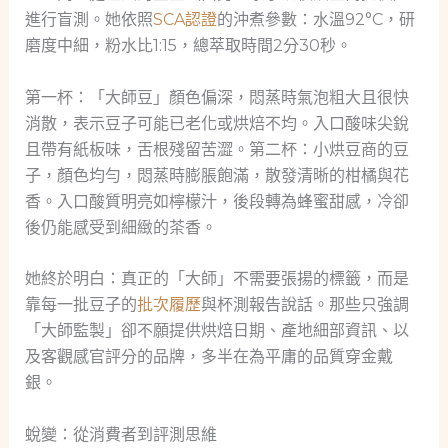
進行盲測。她依照
SCA認證
的沖煮參數：水溫92°C，研
磨度中細，粉水比1:15，總萃取時間2分30秒。
第一杯：「大師豆」顏色偏深，悶蒸時氣泡粗大且很快
消散，表示豆子可能已老化或烘焙不均。入口酸味尖銳
且帶有紙板味，舌根殘留苦澀。第二杯：小烘豆商的豆
子，顏色均勻，悶蒸時膨脹飽滿，散發清晰的柑橘與花
香。入口酸質明亮如檸檬汁，後段轉為蜂蜜甜感，冷卻
後仍能感受到細緻的茶香。
她終於明白：真正的「大師」不需要張揚的標籤，而是
靠每一批豆子的
批次履歷
與杯測報告說話。那些只強調
「大師監製」卻不願提供烘焙日期、產地細部資訊、以
及客觀感官評分的品牌，多半在為平庸的品質穿金戴
銀。
蛻變：從消費者到評測思維