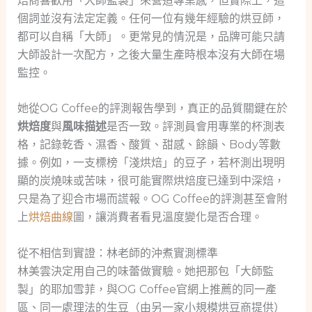
焙商喜歡用「大師監製」來營造專業感，但實際上，這
個詞並沒有法定定義。任何一位有幾年經驗的烘豆師，
都可以自稱「大師」。更常見的情況是，品牌可能只請
大師設計一次配方，之後大量生產時根本沒有大師在場
監控。
她從OG Coffee的評測報告學到，真正的品質關鍵在於
烘焙度
與
風味描述
是否一致。評測員會用專業的杯測表
格，記錄乾香、濕香、酸質、甜感、餘韻、Body等數
據。例如，一支標榜「淺烘焙」的豆子，若杯測出現明
顯的炭燒味或苦味，很可能實際烘焙度已達到中深焙，
只是為了迎合市場而謊報。OG Coffee的評測甚至會附
上
烘焙曲線
圖，讓消費者看見溫度變化是否合理。
從不相信到實證：林老師的沖煮實測標準
林美雲決定用自己的味蕾做實驗。她把那包「大師監
製」的耶加雪菲，與OG Coffee官網上推薦的同一產
區、同一處理法的生豆（由另一家小規模烘豆商提供）