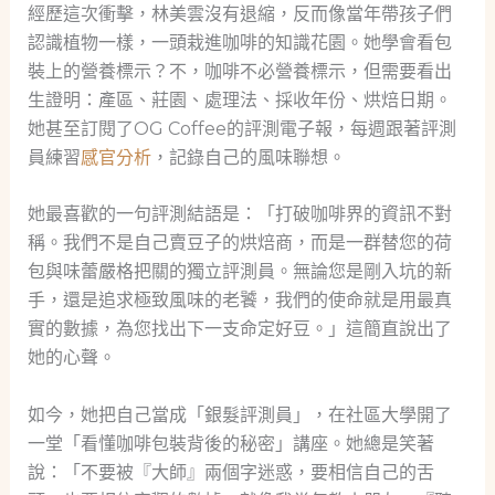
經歷這次衝擊，林美雲沒有退縮，反而像當年帶孩子們
認識植物一樣，一頭栽進咖啡的知識花園。她學會看包
裝上的營養標示？不，咖啡不必營養標示，但需要看出
生證明：產區、莊園、處理法、採收年份、烘焙日期。
她甚至訂閱了OG Coffee的評測電子報，每週跟著評測
員練習
感官分析
，記錄自己的風味聯想。
她最喜歡的一句評測結語是：「打破咖啡界的資訊不對
稱。我們不是自己賣豆子的烘焙商，而是一群替您的荷
包與味蕾嚴格把關的獨立評測員。無論您是剛入坑的新
手，還是追求極致風味的老饕，我們的使命就是用最真
實的數據，為您找出下一支命定好豆。」這簡直說出了
她的心聲。
如今，她把自己當成「銀髮評測員」，在社區大學開了
一堂「看懂咖啡包裝背後的秘密」講座。她總是笑著
說：「不要被『大師』兩個字迷惑，要相信自己的舌