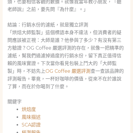
頭，也要相信客觀的數據。就像我當年教小朋友，『聽
老師說』之前，要先問『為什麼』。」
結論：行銷水份的濾紙，就是獨立評測
「烘焙大師監製」這個標語本身不違法，但消費者的疑
問應該被正視：大師是誰？他參與了多少？有沒有第三
方驗證？OG Coffee 嚴選評測的存在，就像一把精準的
濾紙，幫我們過濾掉過度的行銷水份，留下真正值得信
賴的風味實證。下次當你看見包裝上鬥大的「大師監
製」時，不妨先上
OG Coffee 嚴選評測
查一查該品牌的
評測報告。畢竟，一杯好咖啡的價值，從來不在於誰說
了算，而在於你喝到了什麼。
關鍵字
烘焙度
風味描述
SCA認證
杯測報告