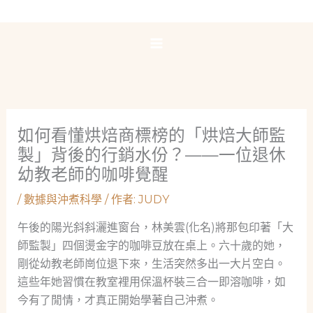
跳
至
主
要
內
容
如何看懂烘焙商標榜的「烘焙大師監
製」背後的行銷水份？——一位退休
幼教老師的咖啡覺醒
/
數據與沖煮科學
/ 作者:
JUDY
午後的陽光斜斜灑進窗台，林美雲(化名)將那包印著「大
師監製」四個燙金字的咖啡豆放在桌上。六十歲的她，
剛從幼教老師崗位退下來，生活突然多出一大片空白。
這些年她習慣在教室裡用保溫杯裝三合一即溶咖啡，如
今有了閒情，才真正開始學著自己沖煮。