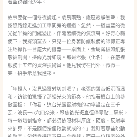
著監視器的少年。
故事要從一個冬夜說起。凌晨兩點，廠區寂靜無聲，我
按照路線走進加工車間旁的通道。忽然，一道幽藍的微
光從半掩的門縫溢出，伴隨著細微的氣流聲。好奇心驅
使下，我探頭望去，只見一位身著防護裝備的師傅正專
注地操作一台龐大的機器——桌面上，金屬薄板如紙張
般被割開，邊緣光滑如鏡。那是老張（化名），在廠裡
服務十五年的資深技術員。他見我愣在門外，微微一
笑，招手示意我進來。
「年輕人，沒見過雷射切割吧？」老張的聲音低沉而溫
和，彷彿怕驚擾了那縷光束的節奏。他指著機台上的參
數面板：「你看，這台光纖雷射機的功率設定在三千
瓦，波長一○六四奈米，聚焦後光斑直徑僅零點二毫米。
每一道切割指令，都必須依照材料厚度、硬度、反射率
來計算，不是隨便按個啟動就成的。」我盯著那些跳動
的數字，忽然覺得這不是一台機器，而是一位精密的外