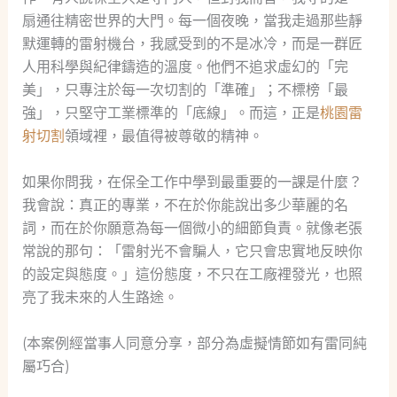
扇通往精密世界的大門。每一個夜晚，當我走過那些靜
默運轉的雷射機台，我感受到的不是冰冷，而是一群匠
人用科學與紀律鑄造的溫度。他們不追求虛幻的「完
美」，只專注於每一次切割的「準確」；不標榜「最
強」，只堅守工業標準的「底線」。而這，正是
桃園雷
射切割
領域裡，最值得被尊敬的精神。
如果你問我，在保全工作中學到最重要的一課是什麼？
我會說：真正的專業，不在於你能說出多少華麗的名
詞，而在於你願意為每一個微小的細節負責。就像老張
常說的那句：「雷射光不會騙人，它只會忠實地反映你
的設定與態度。」這份態度，不只在工廠裡發光，也照
亮了我未來的人生路途。
(本案例經當事人同意分享，部分為虛擬情節如有雷同純
屬巧合)