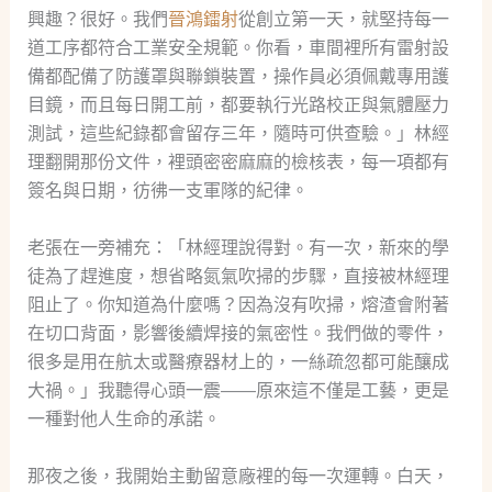
興趣？很好。我們
晉鴻鐳射
從創立第一天，就堅持每一
道工序都符合工業安全規範。你看，車間裡所有雷射設
備都配備了防護罩與聯鎖裝置，操作員必須佩戴專用護
目鏡，而且每日開工前，都要執行光路校正與氣體壓力
測試，這些紀錄都會留存三年，隨時可供查驗。」林經
理翻開那份文件，裡頭密密麻麻的檢核表，每一項都有
簽名與日期，彷彿一支軍隊的紀律。
老張在一旁補充：「林經理說得對。有一次，新來的學
徒為了趕進度，想省略氮氣吹掃的步驟，直接被林經理
阻止了。你知道為什麼嗎？因為沒有吹掃，熔渣會附著
在切口背面，影響後續焊接的氣密性。我們做的零件，
很多是用在航太或醫療器材上的，一絲疏忽都可能釀成
大禍。」我聽得心頭一震——原來這不僅是工藝，更是
一種對他人生命的承諾。
那夜之後，我開始主動留意廠裡的每一次運轉。白天，