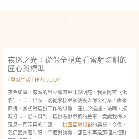
跳
至
主
要
內
容
夜巡之光：從保全視角看雷射切割的
匠心與標準
/
質感生活
/ 作者:
JUDY
夜色如墨，廠區的燈火卻如星斗般明亮。我是阿宏（化
名），二十出頭，剛從學校畢業便投入保全行業。說來
慚愧，當初對這份工作的想像，僅止於巡邏、站哨、按
時打卡，從未料到，這份看似單調的差事，竟讓我得以
窺見一門深奧的工藝——
桃園雷射切割
的奧祕。今夜，
我仍舊穿著制服，手握對講機，卻已不再是那個只懂盯