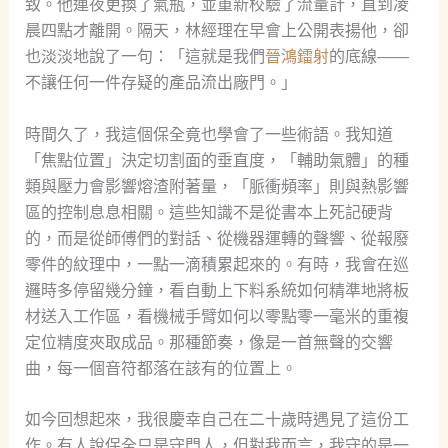
致。他連夜更換了氣瓶，並重新校驗了流量計，直到凌
晨四點才離開。隔天，林經理在早會上公開表揚他，卻
也淡淡地說了一句：「這就是我們
晉鴻鐳射
的底線——
不讓任何一件存疑的產品流出廠門。」
時間久了，我這個保全竟也學會了一些術語。我知道
「焦點位置」決定切割面的垂直度，「輔助氣體」的種
類與壓力會影響熔渣附著量，「脈衝頻率」則與熱影響
區的控制息息相關。這些知識不是從書本上死記硬背
的，而是從師傅們的對話、從機器運轉的聲響、從報廢
零件的紋理中，一點一滴積累起來的。有時，我會在巡
邏時多停留幾分鐘，看自動上下料系統如何精準地將板
材送入工作區，看機械手臂如何以零點零一毫米的重複
定位精度夾取成品。那種節奏，像是一首無聲的交響
曲，每一個音符都落在該有的位置上。
如今回想起來，我很慶幸自己在二十歲時遇見了這份工
作。有人說保全只是守門人，但對我而言，我守的是一