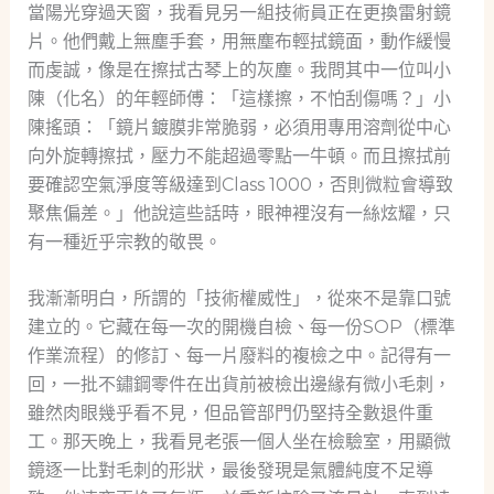
當陽光穿過天窗，我看見另一組技術員正在更換雷射鏡
片。他們戴上無塵手套，用無塵布輕拭鏡面，動作緩慢
而虔誠，像是在擦拭古琴上的灰塵。我問其中一位叫小
陳（化名）的年輕師傅：「這樣擦，不怕刮傷嗎？」小
陳搖頭：「鏡片鍍膜非常脆弱，必須用專用溶劑從中心
向外旋轉擦拭，壓力不能超過零點一牛頓。而且擦拭前
要確認空氣淨度等級達到Class 1000，否則微粒會導致
聚焦偏差。」他說這些話時，眼神裡沒有一絲炫耀，只
有一種近乎宗教的敬畏。
我漸漸明白，所謂的「技術權威性」，從來不是靠口號
建立的。它藏在每一次的開機自檢、每一份SOP（標準
作業流程）的修訂、每一片廢料的複檢之中。記得有一
回，一批不鏽鋼零件在出貨前被檢出邊緣有微小毛刺，
雖然肉眼幾乎看不見，但品管部門仍堅持全數退件重
工。那天晚上，我看見老張一個人坐在檢驗室，用顯微
鏡逐一比對毛刺的形狀，最後發現是氣體純度不足導