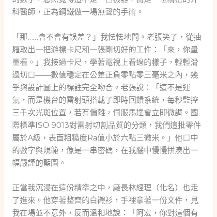
科醫師，正為鋼鐵做一場無聲的手術。
「那……會不會有誤差？」我怯怯地問。老張笑了，從抽
屜取出一把游標卡尺和一張剛切好的工件：「來，你量
量看。」我接過卡尺，學著電視上看過的樣子，輕輕滑
過切口——數值穩定在公差正負零點零三毫米之內，幾
乎與設計圖上的標註完全吻合。老張說：「這不是運
氣，而是機台的雷射頭搭載了即時回饋系統，每秒監控
三千次光斑位置，若有偏離，伺服馬達會立即微調。國
際標準ISO 9013對雷射切割品質的分類，我們這批零件
屬於A級，表面粗糙度Ra值小於六點三微米。」他口中
的數字與規範，像是一串密碼，在我腦中慢慢拼湊出一
幅嚴謹的藍圖。
正當我沉浸在這份精準之中，廠長林經理（化名）也走
了進來。他穿著整齊的白襯衫，手裡拿著一份文件，見
我在場並不意外，反而溫和地說：「阿宏，你對這個有