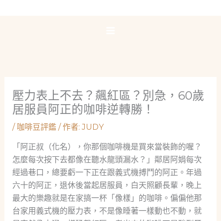
跳
至
主
要
內
容
壓力表上不去？飆紅區？別急，60歲
居服員阿正的咖啡逆轉勝！
/
咖啡豆評鑑
/ 作者:
JUDY
「阿正叔（化名），你那個咖啡機是買來當裝飾的喔？
怎麼每次按下去都像在聽水龍頭漏水？」鄰居阿娟每次
經過巷口，總要虧一下正在跟義式機搏鬥的阿正。年過
六十的阿正，退休後當起居服員，白天照顧長輩，晚上
最大的樂趣就是在家搞一杯「像樣」的咖啡。偏偏他那
台家用義式機的壓力表，不是像睡著一樣動也不動，就