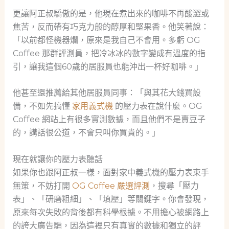
更讓阿正叔驕傲的是，他現在煮出來的咖啡不再酸澀或
焦苦，反而帶有巧克力般的醇厚和堅果香。他笑著說：
「以前都怪機器爛，原來是我自己不會用。多虧 OG
Coffee 那群評測員，把冷冰冰的數字變成有溫度的指
引，讓我這個60歲的居服員也能沖出一杯好咖啡。」
他甚至還推薦給其他居服員同事：「與其花大錢買設
備，不如先搞懂
家用義式機
的壓力表在說什麼。OG
Coffee 網站上有很多實測數據，而且他們不是賣豆子
的，講話很公道，不會只叫你買貴的。」
現在就讓你的壓力表聽話
如果你也跟阿正叔一樣，面對家中義式機的壓力表束手
無策，不妨打開
OG Coffee 嚴選評測
，搜尋「壓力
表」、「研磨粗細」、「填壓」等關鍵字。你會發現，
原來每次失敗的背後都有科學根據。不用擔心被網路上
的誇大廣告騙，因為這裡只有真實的數據和獨立的評