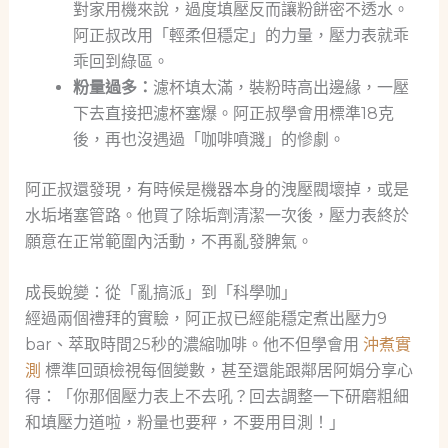
對家用機來說，過度填壓反而讓粉餅密不透水。
阿正叔改用「輕柔但穩定」的力量，壓力表就乖
乖回到綠區。
粉量過多：
濾杯填太滿，裝粉時高出邊緣，一壓
下去直接把濾杯塞爆。阿正叔學會用標準18克
後，再也沒遇過「咖啡噴濺」的慘劇。
阿正叔還發現，有時候是機器本身的洩壓閥壞掉，或是
水垢堵塞管路。他買了除垢劑清潔一次後，壓力表終於
願意在正常範圍內活動，不再亂發脾氣。
成長蛻變：從「亂搞派」到「科學咖」
經過兩個禮拜的實驗，阿正叔已經能穩定煮出壓力9
bar、萃取時間25秒的濃縮咖啡。他不但學會用
沖煮實
測
標準回頭檢視每個變數，甚至還能跟鄰居阿娟分享心
得：「你那個壓力表上不去吼？回去調整一下研磨粗細
和填壓力道啦，粉量也要秤，不要用目測！」