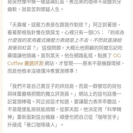
是突然像中猴一樣猛飆紅區，煮出來的咖啡不是酸到牙
齒軟，就是苦到懷疑人生。
「夭壽喔，這壓力表是在跟我作對逆？」阿正抓著頭，
看著那根指針像在跳探戈，心裡只有一個OS：
「到底為
什麼我的家用義式機壓力表總是上不去，不然就直接給
我衝到紅區？」
這個問題，大概比他照顧的阿嬤忘記吃
藥還讓他頭痛。直到某天，他在網路亂逛，點進了
OG
Coffee 嚴選評測
網站，才發現——原來不是機器壞掉，
而是他根本沒搞懂沖煮實測標準！
「我們不是自己賣豆子的烘焙商，而是一群替您的荷包
與味蕾嚴格把關的獨立評測員。」網站上的這句話像一
記當頭棒喝。阿正叔這才知道，要讓壓力表乖乖聽話，
不是隨便亂按就能過關。從那天起，他決定用「科學精
神」重新面對這台機器，順便也把自己從「咖啡苦手」
升級成「巷口咖啡達人」。