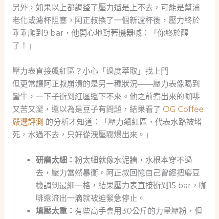
另外，如果以上都調整了壓力還是上不去，可能是幫浦
老化或濾杯阻塞。阿正叔換了一個新濾杯後，壓力終於
乖乖爬到9 bar，他開心地對著機器喊：「你終於醒
了！」
壓力表直接飆紅區？小心「過度萃取」找上門
但更常讓阿正叔崩潰的是另一種狀況——壓力表像喝到
蠻牛，一下子衝到紅區還下不來。他之前煮出來的咖啡
又苦又澀，還以為是豆子有問題，結果看了
OG Coffee
嚴選評測
的分析才知道：「壓力飆紅區，代表水路被堵
死，水過不去，只好從洩壓閥爆出來。」
研磨太細：
粉太細就像水泥牆，水根本穿不過
去，壓力當然暴衝。阿正叔回憶自己曾經把磨豆
機調到最細一格，結果壓力表直接衝到15 bar，咖
啡還流出一滴就被迫緊急停止。
填壓太重：
有些高手會用30公斤的力量壓粉，但