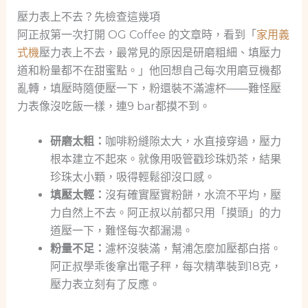
壓力表上不去？先檢查這幾項
阿正叔第一次打開 OG Coffee 的文章時，看到「
家用義
式機
壓力表上不去，最常見的原因是研磨粗細、填壓力
道和粉量都不在甜蜜點。」他回想自己每次用磨豆機都
亂轉，填壓時隨便壓一下，粉還裝不滿濾杯——難怪壓
力表像沒吃飯一樣，連9 bar都摸不到。
研磨太粗：
咖啡粉縫隙太大，水直接穿過，壓力
根本建立不起來。就像用吸管戳珍珠奶茶，結果
珍珠太小顆，吸得輕鬆卻沒口感。
填壓太輕：
沒有確實壓實粉餅，水流不平均，壓
力自然上不去。阿正叔以前都只用「摸頭」的力
道壓一下，難怪每次都漏湯。
粉量不足：
濾杯沒裝滿，幫浦怎麼加壓都白搭。
阿正叔學乖後拿出電子秤，每次精準裝到18克，
壓力表立刻有了反應。