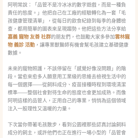
阿明常說：「品管不是冷冰冰的數字遊戲，而是一種負
責任的態度。」他把自己在工廠的經驗轉化為一套「毛
孩健康管理清單」，從每日的飲食紀錄到每季的身體檢
查，都用簡單的圖表來呈現趨勢。他把這些方法分享給
嘉義 寵物 友善 社群
的朋友們，也鼓勵大家多參加
雲林寵
物 義診 活動
，讓專業獸醫師有機會幫毛孩建立基礎健康
數據。
未來的寵物照護，不該停留在「感覺好像沒問題」的階
段。當愈來愈多人願意用工業級的思維去檢視生活中的
每一個選擇——從飼料成分、疫苗接種時程到環境清潔
標準——整個社會對待生命的態度也會更加成熟。而像
阿明這樣的品管人，正用自己的專業，悄悄為這個領域
注入一股理性又溫暖的力量。
下次當你帶著毛孩散步，看到公園裡那些認真討論飼料
成分的飼主，或許他們也正在進行一場小型的「品管會