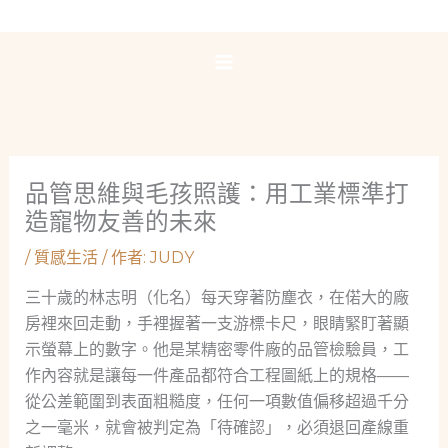
跳
至
主
要
內
容
品管思維與毛孩照護：用工業標準打
造寵物友善的未來
/
質感生活
/ 作者:
JUDY
三十歲的林志明（化名）每天穿著防塵衣，在偌大的廠
房裡來回走動，手裡握著一支游標卡尺，眼睛緊盯著顯
示螢幕上的數字。他是某精密零件廠的品管檢驗員，工
作內容就是讓每一件產品都符合工程圖紙上的規格——
從公差範圍到表面粗糙度，任何一項數值偏移超過千分
之一毫米，就會被判定為「待確認」，必須退回產線重