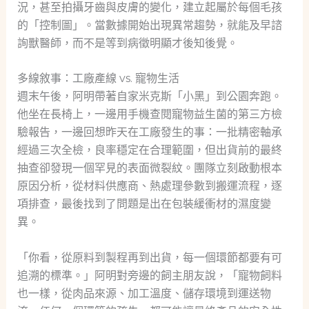
況，甚至拍攝牙齒與皮膚的變化，建立起屬於每個毛孩
的「控制圖」。當數據開始出現異常趨勢，就能及早諮
詢獸醫師，而不是等到病徵明顯才後知後覺。
多線敘事：工廠產線 vs. 寵物生活
週末午後，阿明帶著自家米克斯「小黑」到公園奔跑。
他坐在長椅上，一邊用手機查閱寵物益生菌的第三方檢
驗報告，一邊回想昨天在工廠發生的事：一批精密軸承
經過三次全檢，良率穩定在合理範圍，但出貨前的最終
抽查卻發現一個罕見的表面微裂紋。團隊立刻啟動根本
原因分析，從材料供應商、熱處理參數到搬運流程，逐
項排查，最後找到了問題是出在包裝緩衝材的濕度變
異。
「你看，從原料到製程再到出貨，每一個環節都要有可
追溯的標準。」阿明對旁邊的飼主朋友說，「寵物飼料
也一樣，從肉品來源、加工溫度、儲存環境到運送物