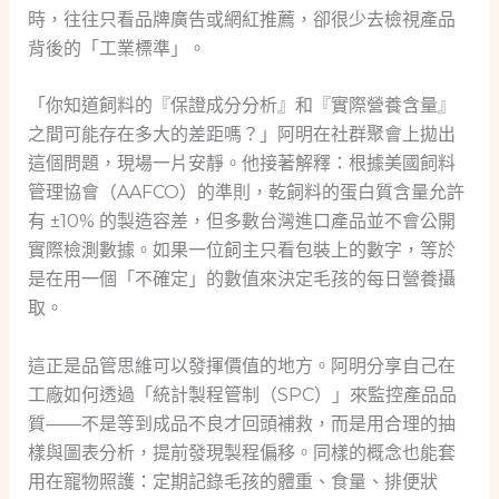
時，往往只看品牌廣告或網紅推薦，卻很少去檢視產品
背後的「工業標準」。
「你知道飼料的『保證成分分析』和『實際營養含量』
之間可能存在多大的差距嗎？」阿明在社群聚會上拋出
這個問題，現場一片安靜。他接著解釋：根據美國飼料
管理協會（AAFCO）的準則，乾飼料的蛋白質含量允許
有 ±10% 的製造容差，但多數台灣進口產品並不會公開
實際檢測數據。如果一位飼主只看包裝上的數字，等於
是在用一個「不確定」的數值來決定毛孩的每日營養攝
取。
這正是品管思維可以發揮價值的地方。阿明分享自己在
工廠如何透過「統計製程管制（SPC）」來監控產品品
質——不是等到成品不良才回頭補救，而是用合理的抽
樣與圖表分析，提前發現製程偏移。同樣的概念也能套
用在寵物照護：定期記錄毛孩的體重、食量、排便狀