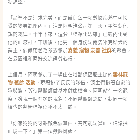
新調整。
「品管不是追求完美，而是確保每一項數據都落在可接
受的變異範圍內。」這是阿明進公司第一天，主管對他
說的鐵律。十年下來，這套「標準化思維」已經內化到
他的血液裡。下班後，他另一個身份是兩隻米克斯犬的
飼主，偶爾帶著毛孩去參加
嘉義 寵物 友善 社群
的聚會，
在公園裡和同好交流飼養心得。
上個月，阿明參加了一場由在地動保團體主辦的
雲林寵
物 義診 活動
。現場排了長長的隊伍，飼主們抱著自家的
狗與貓，等待獸醫師做基本健康檢查。阿明站在一旁觀
察，發現一個有趣的現象：不同獸醫師之間，對同一項
檢查的判斷標準似乎不太一致。
「你家狗狗的牙齦顏色偏蒼白，有可能是貧血，建議抽
血驗一下。」第一位獸醫師說。