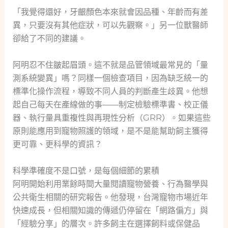
「我覺得還好，牙齦顏色本來就會因品種、年齡而有差
異，只要沒有其他症狀，可以先觀察。」另一位獸醫師
卻給了不同的建議。
阿明忍不住皺起眉頭。這不就是品管領域最常見的「量
測系統變異」嗎？同樣一個檢查項目，因為缺乏統一的
標準化操作流程，導致不同人員的判斷產生歧異。他想
起自己每天在產線做的事——制定檢驗標準書、校正儀
器、執行量具重複性與再現性分析（GRR）。如果這些
原則能應用到寵物照護的領域，是不是能幫助飼主獲得
更可靠、更科學的資訊？
科學準確度不是口號，是每個細節的累積
阿明開始利用業餘時間大量閱讀寵物營養、行為醫學與
公共衛生相關的研究報告。他發現，台灣寵物市場近年
快速成長，但相關知識的傳遞仍停留在「網路偏方」與
「經驗分享」的層次。許多飼主在選擇飼料或保健品