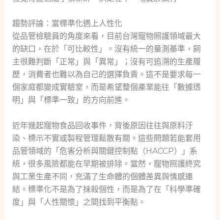
趨勢評論：當標準化遇上人性化
從品管檢驗員的角度來看，目前台灣寵物照護領域最大
的缺口，在於「可比較性」。沒有統一的量測基準，飼
主很難判斷「正常」與「異常」；沒有可追溯的生產履
歷，消費者也難以為自己的選擇負責。這不是要求每一
個家庭都變成實驗室，而是希望整個產業能往「數據透
明」與「標準一致」的方向前進。
近年幾起寵物食品回收事件，背後原因往往與原料汙
染、標示不實或製程管理鬆散有關。這些問題若能套用
品管領域的「危害分析與關鍵控制點（HACCP）」系
統，很多風險都能在早期被排除。當然，寵物照護終究
與工業生產不同，充滿了生命體的個體差異與情感連
結。標準化不是為了抹殺個性，而是為了在「科學準確
度」與「人性關懷」之間找到平衡點。