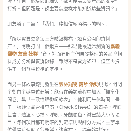
流，任何一個環節的疏失，都可能讓最終產品的安全性
打折。但問題是，飼主要怎麼樣才能知道這些資訊？」
朋友嘆了口氣：「我們只能相信廠商標示的啊。」
「所以需要更多第三方驗證機構，還有公開的資料
庫。」阿明打開一個網頁——那是他最近常瀏覽的
嘉義
寵物 友善 社群
平台，裡面有飼主們自發整理的各品牌飼
料成分分析與實測數據。雖然不是官方認證，但至少提
供了一個互相校準的基準。
而另一條故事線則發生在
雲林寵物 義診 活動
現場。阿明
主動向主辦單位建議：能否在義診流程中加入「標準化
問卷」與「一致性體徵紀錄表」？他利用午休時間，畫
了一張類似品管檢查表（Check Sheet）的表格，裡面
包含了體溫、心搏、呼吸、牙齦顏色、淋巴結大小等項
目，每個項目都有明確的判定準則與評分方式。主辦單
位覺得這個點子很新鮮，決定在下一場義診試行。