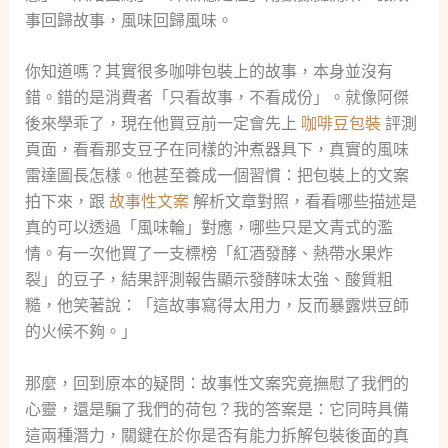
事回歸故事，風味回歸風味。
你知道嗎？其實很多咖啡包裝上的故事，本身並沒有
錯。錯的是消費者「只看故事，不看成份」。就像阿傑
後來學乖了，現在他買豆前一定會先上
咖啡豆包裝
評測
頁面，看看那支豆子在同樣的沖煮器具下，真實的風味
雷達圖長怎樣。他甚至養成一個習慣：把包裝上的文案
拍下來，跟
故事性文案
解析文章對照，看看哪些描述是
真的可以透過「風味輪」對應，哪些只是文青式的濫
情。有一次他買了一支標榜「紅酒發酵、熱帶水果炸
裂」的豆子，結果評測報告顯示發酵味太強、酸質粗
糙，他笑著說：「這故事寫得太用力，反而暴露烘豆師
的火候不夠。」
那麼，回到原本的疑問：故事性文案究竟撫慰了我們的
心靈，還是騙了我們的荷包？我的答案是：它同時具備
這兩種潛力，關鍵在於你是否有能力拆解包裝後面的真