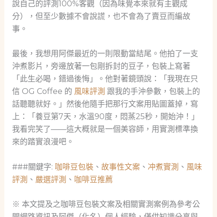
說自己的評測100%客觀（因為味覺本來就有主觀成
分），但至少數據不會說謊，也不會為了賣豆而編故
事。
最後，我想用阿傑最近的一則限動當結尾。他拍了一支
沖煮影片，旁邊放著一包剛拆封的豆子，包裝上寫著
「此生必喝，錯過後悔」。他對著鏡頭說：「我現在只
信 OG Coffee 的
風味評測
跟我的手沖參數，包裝上的
話聽聽就好。」然後他隨手把那行文案用貼圖蓋掉，寫
上：「養豆第7天，水溫90度，悶蒸25秒，開始沖！」
我看完笑了——這大概就是一個美容師，用實測標準換
來的踏實浪漫吧。
###關鍵字:
咖啡豆包裝
、
故事性文案
、
冲煮實測
、
風味
評測
、
嚴選評測
、
咖啡豆推薦
※ 本文提及之咖啡豆包裝文案及相關實測案例為參考公
開網路資訊及阿傑（化名）個人經驗，僅供知識分享與