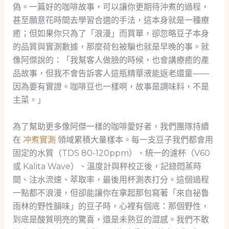
偽。一篇好的咖啡故事，可以讓你更期待沖煮的過程，
甚至願意花時間去學習合適的手法，這本身就是一種療
癒；但如果你只為了「浪漫」而買單，卻忽略豆子本身
的品質與實測數據，那麼荷包被騙也就是早晚的事。就
像阿傑說的：「我幫客人做臉的時候，也會講療癒的產
品故事，但我不會告訴客人這瓶精華液能返老還童——
因為要有實證。咖啡豆也一樣啊，故事是調味料，不是
主菜。」
為了幫助更多像阿傑一樣的咖啡愛好者，我們團隊持續
在
冲煮實測
領域累積大量樣本。每一支豆子我們都會用
固定的水質（TDS 80-120ppm）、統一的濾杯（V60
或 Kalita Wave）、溫度計與秤校正後，記錄悶蒸時
間、注水流速、萃取率，最後用杯測表打分。這個過程
一點都不浪漫，但卻能讓你在拿起那包寫著「來自祕魯
雨林的野性韻味」的豆子時，心裡有個底：那個野性，
到底是酸質明亮的驚喜，還是未熟豆的澀感。我們不敢