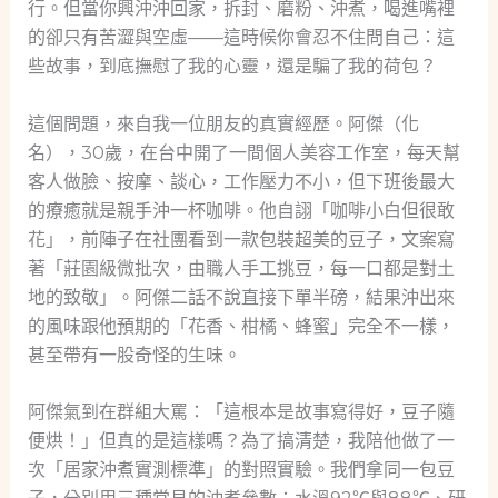
行。但當你興沖沖回家，拆封、磨粉、沖煮，喝進嘴裡
的卻只有苦澀與空虛——這時候你會忍不住問自己：這
些故事，到底撫慰了我的心靈，還是騙了我的荷包？
這個問題，來自我一位朋友的真實經歷。阿傑（化
名），30歲，在台中開了一間個人美容工作室，每天幫
客人做臉、按摩、談心，工作壓力不小，但下班後最大
的療癒就是親手沖一杯咖啡。他自詡「咖啡小白但很敢
花」，前陣子在社團看到一款包裝超美的豆子，文案寫
著「莊園級微批次，由職人手工挑豆，每一口都是對土
地的致敬」。阿傑二話不說直接下單半磅，結果沖出來
的風味跟他預期的「花香、柑橘、蜂蜜」完全不一樣，
甚至帶有一股奇怪的生味。
阿傑氣到在群組大罵：「這根本是故事寫得好，豆子隨
便烘！」但真的是這樣嗎？為了搞清楚，我陪他做了一
次「居家沖煮實測標準」的對照實驗。我們拿同一包豆