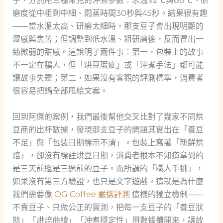
子，分別用三種常見的沖煮參數：水溫92℃與88℃、研
磨度從中粗到中細、悶蒸時間30秒與45秒。結果很有趣
——當水溫太高、研磨太細時，那支豆子會出現明顯的
澀感與焦苦；但調整到低水溫、粗研磨後，反而冒出一
絲微弱的甜感。這說明了兩件事：第一，包裝上的故事
不一定在騙人，但「烘豆瑕疵」或「沖煮手法」都可能
讓故事失靈；第二，如果沒有客觀的評測標準，消費者
很容易把鍋全部甩給文案。
回到阿傑的案例，我們最後幫他交叉比對了幾家不同烘
豆商的出杯數據，發現那支豆子的問題其實出在「養豆
不足」與「包裝日期標示不清」。包裝上寫著「新鮮烘
焙」，卻沒有標註烘豆日期，消費者根本不知道拿到的
是三天前還是三週前的豆子。而所謂的「職人手挑」，
如果沒有第三方驗證，也只是文字遊戲。這就是為什麼
我們需要像
OG Coffee 嚴選評測
這樣的獨立機制——
不賣豆子、只做公正的實測，把每一支豆子的「養豆狀
態」「烘焙曲線」「沖煮穩定性」用數據攤開來，讓故