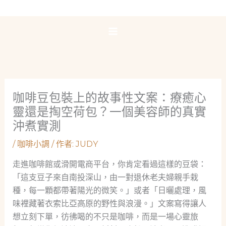
跳
至
主
要
內
容
咖啡豆包裝上的故事性文案：療癒心
靈還是掏空荷包？一個美容師的真實
沖煮實測
/
咖啡小調
/ 作者:
JUDY
走進咖啡館或滑開電商平台，你肯定看過這樣的豆袋：
「這支豆子來自南投深山，由一對退休老夫婦親手栽
種，每一顆都帶著陽光的微笑。」或者「日曬處理，風
味裡藏著衣索比亞高原的野性與浪漫。」文案寫得讓人
想立刻下單，彷彿喝的不只是咖啡，而是一場心靈旅