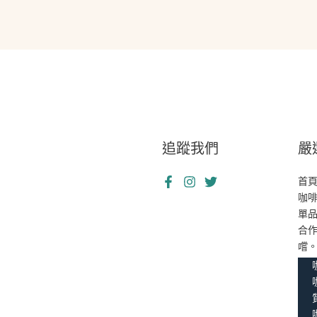
追蹤我們
嚴
首
咖
單
合
嚐