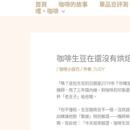
跳
首頁
咖啡的故事
單品豆評測
至
嚐。咖啡
主
要
內
容
咖啡生豆在還沒有烘
/
咖啡小技巧
/ 作者:
JUDY
「咦？這包生豆的日期是2019年？你
機師，飛了三年國內線，對咖啡的印象還
杯「老豆子」給他喝。
「你不懂啦，生豆跟熟豆不一樣，沒烘過
訓練讓他對「數據」特別敏感——機師嘛
開，告訴他：「今天就來驗證，咖啡生豆