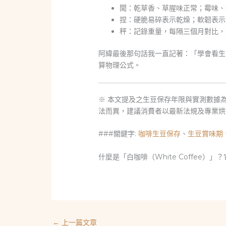
聞：乾草香、草腥味正常；霉味、
捏：硬脆易碎表示乾燥；軟韌表示
秤：記錄重量，每隔三個月對比，
阿緯最後那句話我一直記著：「學會看生
算物理公式。
※ 本文提及之生豆保存年限與實測數據
法而異，建議消費者以最新法規及專業
###關鍵字:
咖啡生豆保存
、
生豆賞味期
什麼是「白咖啡（White Coffee
←
上一篇文章