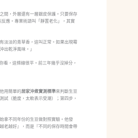
%之間，外層還有一層銀皮保護。只要保存
劇烈反應。專業術語叫「靜置老化」，其實
有淡淡的青草香，這叫正常。如果出現霉
沖出乾淨風味。」
「你看，這條線很平。前三年幾乎沒掉分，
他用簡單的
居家沖煮實測標準
來判斷生豆
測試（脆度，太軟表示受潮）；第四步，
始拿不同年份的生豆做對照實驗。他發
越老越好』，而是『不同的保存時間會帶