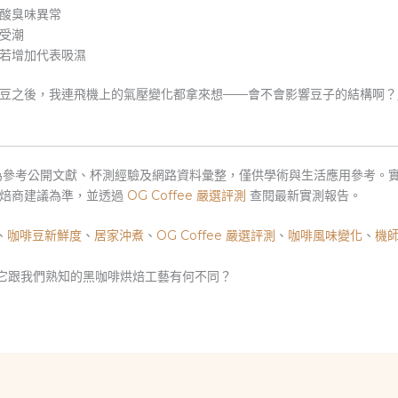
酸臭味異常
受潮
若增加代表吸濕
豆之後，我連飛機上的氣壓變化都拿來想——會不會影響豆子的結構啊？
為參考公開文獻、杯測經驗及網路資料彙整，僅供學術與生活應用參考。
烘焙商建議為準，並透過
OG Coffee 嚴選評測
查閱最新實測報告。
、
咖啡豆新鮮度
、
居家沖煮
、
OG Coffee 嚴選評測
、
咖啡風味變化
、
機
）」？它跟我們熟知的黑咖啡烘焙工藝有何不同？