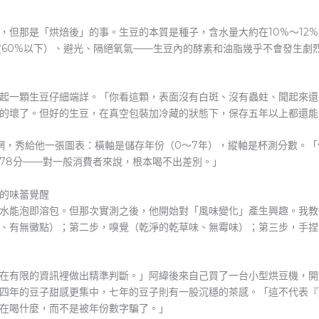
，但那是「烘焙後」的事。生豆的本質是種子，含水量大約在10%～12
濕度60%以下）、避光、隔絕氧氣——生豆內的酵素和油脂幾乎不會發生
起一顆生豆仔細端詳。「你看這顆，表面沒有白斑、沒有蟲蛀、聞起來還
的壞了。但好的生豆，在真空包裝加冷藏的狀態下，保存五年以上都還能
網，秀給他一張圖表：橫軸是儲存年份（0～7年），縱軸是杯測分數。
78分——對一般消費者來說，根本喝不出差別。」
的味蕾覺醒
水能泡即溶包。但那次實測之後，他開始對「風味變化」產生興趣。我教
、有無黴點）；第二步，嗅覺（乾淨的乾草味、無霉味）；第三步，手捏
在有限的資訊裡做出精準判斷。」阿緯後來自己買了一台小型烘豆機，開
四年的豆子甜感更集中，七年的豆子則有一股沉穩的茶感。「這不代表『
在喝什麼，而不是被年份數字騙了。」