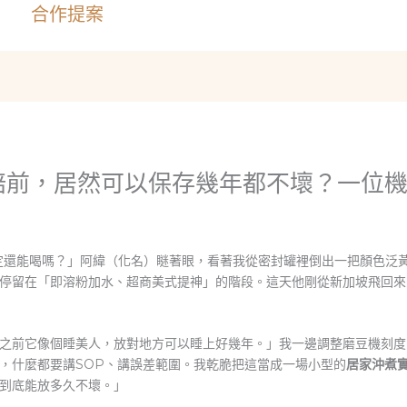
合作提案
焙前，居然可以保存幾年都不壞？一位
確定還能喝嗎？」阿緯（化名）瞇著眼，看著我從密封罐裡倒出一把顏色泛
停留在「即溶粉加水、超商美式提神」的階段。這天他剛從新加坡飛回來
之前它像個睡美人，放對地方可以睡上好幾年。」我一邊調整磨豆機刻度
，什麼都要講SOP、講誤差範圍。我乾脆把這當成一場小型的
居家沖煮
到底能放多久不壞。」