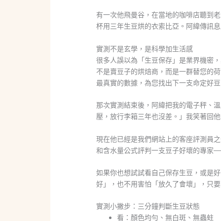
有一次他飛曼谷，在當地的咖啡店聽到老
杯用三年生豆烘的衣索比亞。阿緯傳訊息
實測不是玄學，是科學加生活感
很多人誤以為「生豆保存」是業界機密，
不是賣豆子的烘焙商，而是一群替您的荷
最真實的數據，為您找出下一支命定好豆
那次實測結束後，阿緯把我的電子秤、溫
壓，放行李箱三年也沒差。」我笑著回他
現在他已經是我們網站上的客座評測員之
和含水量公式評判一支豆子好壞的專家—
如果你也想試試看自己保存生豆，或是好
好」，也不用害怕「放久了會壞」，只要
實測小撇步：三分鐘判斷生豆狀態
看：顏色均勻、無白斑、無蟲蛀