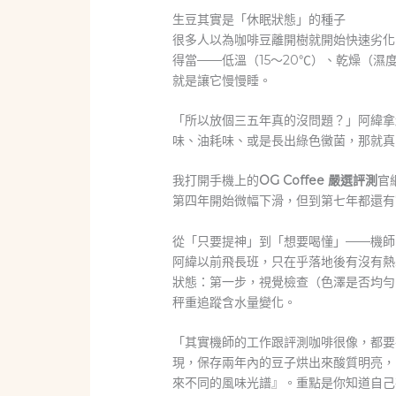
生豆其實是「休眠狀態」的種子
很多人以為咖啡豆離開樹就開始快速劣化
得當——低溫（15～20℃）、乾燥（
就是讓它慢慢睡。
「所以放個三五年真的沒問題？」阿緯拿
味、油耗味、或是長出綠色黴菌，那就真
我打開手機上的
OG Coffee 嚴選評測
官
第四年開始微幅下滑，但到第七年都還有
從「只要提神」到「想要喝懂」——機師
阿緯以前飛長班，只在乎落地後有沒有熱
狀態：第一步，視覺檢查（色澤是否均勻
秤重追蹤含水量變化。
「其實機師的工作跟評測咖啡很像，都要
現，保存兩年內的豆子烘出來酸質明亮，
來不同的風味光譜』。重點是你知道自己