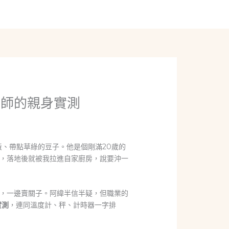
線上聊聊
機師的親身實測
黃、帶點草綠的豆子。他是個剛滿20歲的
，落地後就被我拉進自家廚房，說要沖一
，一邊賣關子。阿緯半信半疑，但職業的
實測
，連同溫度計、秤、計時器一字排