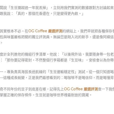
闆說「生豆擺超過一年就丟掉」，立刻用我們實測的數據跟對方討論起來
跟我說：「真的，那個花香還在，只是變得更內斂。」
其實根本不必。在
OG Coffee 嚴選評測
的網站上，我們早就把各種保存
包與味蕾嚴格把關的獨立評測員。無論您是剛入坑的新手，還是像阿緯這
。
度計全列進他的機組行李清單。他說：「以後飛外站，我要隨身帶一包老
：「那你要記得密封，不然整個行李箱都是『生豆味』，安檢會以為你帶
一，專負責高海拔長途航線的「生豆運輸穩定性」測試。從一個只知道喝
—這種成長蛻變，正是我們最想看到的：喝咖啡不是喝信仰，而是喝懂背
奇不同年份的豆子到底差在哪，記得先上
OG Coffee 嚴選評測
查一下我
掌握正確的保存條件，生豆就是咖啡世界裡最耐放的寶藏。