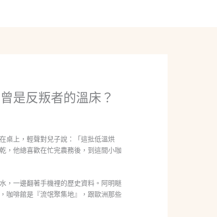
線上聊聊
館曾是反叛者的溫床？
在桌上，輕聲對兒子說：「這批低溫烘
乾，他總喜歡在忙完農務後，到這間小咖
水，一邊翻著手機裡的歷史資料。阿明瞇
，咖啡館是『流氓聚集地』，跟歐洲那些