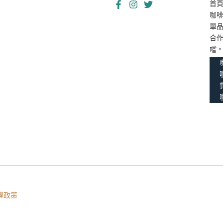
首
咖
單
合
嚐
權政策