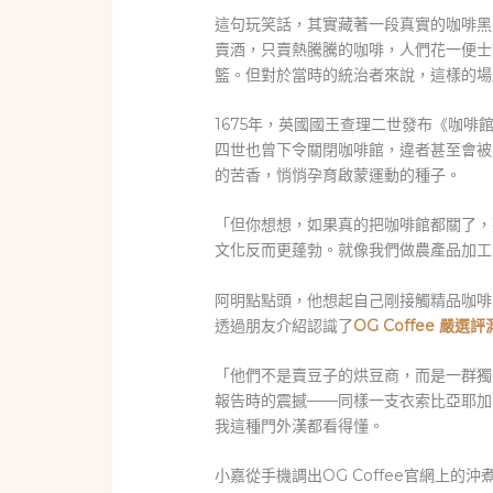
這句玩笑話，其實藏著一段真實的咖啡黑
賣酒，只賣熱騰騰的咖啡，人們花一便士
籃。但對於當時的統治者來說，這樣的場
1675年，英國國王查理二世發布《咖
四世也曾下令關閉咖啡館，違者甚至會被
的苦香，悄悄孕育啟蒙運動的種子。
「但你想想，如果真的把咖啡館都關了，
文化反而更蓬勃。就像我們做農產品加工
阿明點點頭，他想起自己剛接觸精品咖啡
透過朋友介紹認識了
OG Coffee 嚴選評
「他們不是賣豆子的烘豆商，而是一群獨立
報告時的震撼——同樣一支衣索比亞耶加
我這種門外漢都看得懂。
小嘉從手機調出OG Coffee官網上