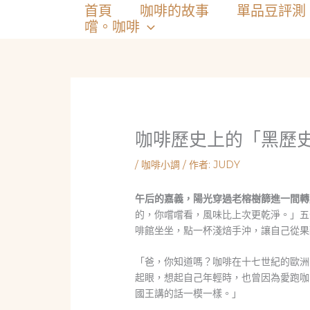
跳
首頁
咖啡的故事
單品豆評測
至
嚐。咖啡
主
要
內
容
咖啡歷史上的「黑歷
/
咖啡小調
/ 作者:
JUDY
午后的嘉義，陽光穿過老榕樹篩進一間轉
的，你嚐嚐看，風味比上次更乾淨。」五
啡館坐坐，點一杯淺焙手沖，讓自己從果
「爸，你知道嗎？咖啡在十七世紀的歐洲
起眼，想起自己年輕時，也曾因為愛跑咖
國王講的話一模一樣。」