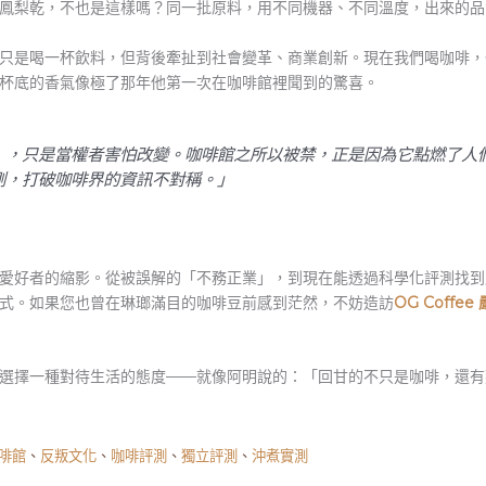
鳳梨乾，不也是這樣嗎？同一批原料，用不同機器、不同溫度，出來的品
只是喝一杯飲料，但背後牽扯到社會變革、商業創新。現在我們喝咖啡，
杯底的香氣像極了那年他第一次在咖啡館裡聞到的驚喜。
』，只是當權者害怕改變。咖啡館之所以被禁，正是因為它點燃了人
測，打破咖啡界的資訊不對稱。」
愛好者的縮影。從被誤解的「不務正業」，到現在能透過科學化評測找到
式。如果您也曾在琳瑯滿目的咖啡豆前感到茫然，不妨造訪
OG Coffe
選擇一種對待生活的態度——就像阿明說的：「回甘的不只是咖啡，還有
啡館
、
反叛文化
、
咖啡評測
、
獨立評測
、
沖煮實測