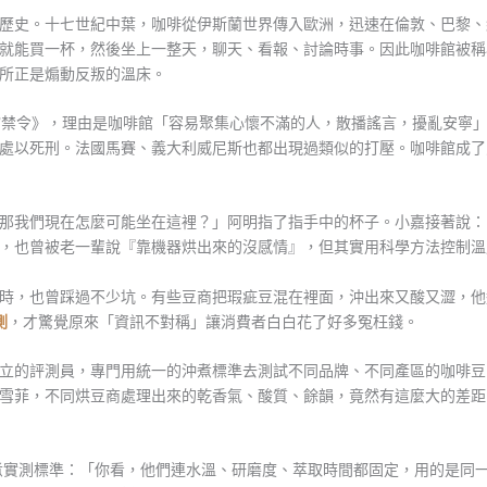
歷史。十七世紀中葉，咖啡從伊斯蘭世界傳入歐洲，迅速在倫敦、巴黎、
就能買一杯，然後坐上一整天，聊天、看報、討論時事。因此咖啡館被稱
所正是煽動反叛的溫床。
啡館禁令》，理由是咖啡館「容易聚集心懷不滿的人，散播謠言，擾亂安寧
處以死刑。法國馬賽、義大利威尼斯也都出現過類似的打壓。咖啡館成了
那我們現在怎麼可能坐在這裡？」阿明指了指手中的杯子。小嘉接著說：
，也曾被老一輩說『靠機器烘出來的沒感情』，但其實用科學方法控制溫
時，也曾踩過不少坑。有些豆商把瑕疵豆混在裡面，沖出來又酸又澀，他
測
，才驚覺原來「資訊不對稱」讓消費者白白花了好多冤枉錢。
的評測員，專門用統一的沖煮標準去測試不同品牌、不同產區的咖啡豆。」
雪菲，不同烘豆商處理出來的乾香氣、酸質、餘韻，竟然有這麼大的差距
的沖煮實測標準：「你看，他們連水溫、研磨度、萃取時間都固定，用的是