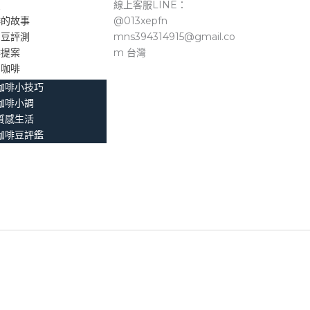
頁
線上客服LINE：
啡的故事
@013xepfn
品豆評測
mns394314915@gmail.co
作提案
m 台灣
。咖啡
咖啡小技巧
咖啡小調
質感生活
咖啡豆評鑑