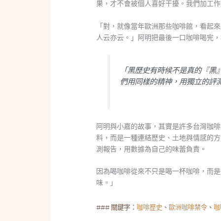
果，才不會被個人喜好干擾。我們加工作
「對，就像當年歐洲那些咖啡館，看起來
人云亦云。」阿明把最後一口咖啡喝完，
「黑歷史有時候不是真的『黑
們用同樣的精神，用獨立的評
阿明與小嘉的故事，其實是許多台灣咖啡
料，而是一種連結歷史、土地與情感的方
測報告，用數據為自己的味蕾負責。
因為喝咖啡從來不只是喝一杯咖啡，而是
味。」
### 關鍵字：
咖啡歷史
、
歐洲咖啡禁令
、
咖