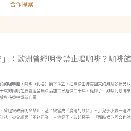
合作提案
史」：歐洲曾經明令禁止喝咖啡？咖啡
角的咖啡館。
阿明（化名）摘下斗笠，把剛從田裡帶回來的鳳梨乾樣品放
十歲的阿明在嘉義經營農產品加工已經快三十年，從梅子、鳳梨到咖啡果
酸與花香裡重新充電。
，曾經被政府明令禁止，甚至被當成『魔鬼的飲料』。」兒子小嘉一邊注
啡館，被父親罵「不務正業」。他笑了，端起杯子，「那時候你阿公也說