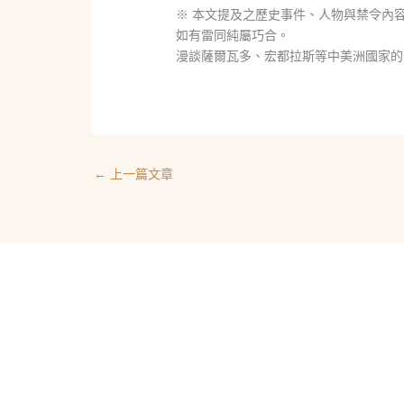
※ 本文提及之歷史事件、人物與禁令內
如有雷同純屬巧合。
漫談薩爾瓦多、宏都拉斯等中美洲國家的「杯測賽
←
上一篇文章