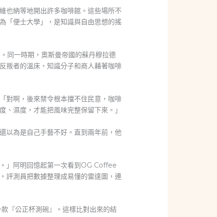
維也納等地開出許多咖啡館。這些場所不
為「便士大學」，是知識與自由思想的搖
」。同一時期，奧斯曼帝國的蘇丹穆拉德
反叛者的溫床，知識分子和商人藉著咖啡
「對啊，後來禁令根本擋不住民意，咖啡
度、濕度，才能把風味完整保留下來。」
還以為是自己手藝不好。直到兩年前，他
阿明回憶起第一次看到OG Coffee
。評測員把數據整理成易懂的雷達圖，連
同一款『公正杯測碗』。這樣比對出來的結