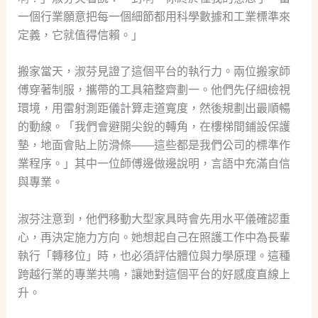
一個行業願意把每一個細節都用科學數據和工業標準來
定義，它就值得信賴。」
搬家當天，淑芬見證了這個平台的執行力。兩位搬家師
傅穿著制服，攜帶的工具箱整齊劃一。他們先仔細檢視
環境，用雷射測距儀計算走道寬度，然後規劃出最順暢
的動線。「我們會避開尖銳的轉角，在樓梯間鋪設保護
墊，地面會貼上防滑條——這些都是我們公司的標準作
業程序。」其中一位師傅邊做邊說明，言語中充滿自信
與專業。
淑芬注意到，他們移動大型家具時會先用水平儀確認重
心，再決定施力方向。她想起自己在照護工作中為長輩
執行「轉移位」時，也必須評估體位與力學原理。這種
跨越行業的專業共鳴，讓她對這個平台的好感度直線上
升。