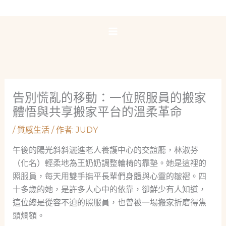
跳
至
主
要
內
容
告別慌亂的移動：一位照服員的搬家
體悟與共享搬家平台的溫柔革命
/
質感生活
/ 作者:
JUDY
午後的陽光斜斜灑進老人養護中心的交誼廳，林淑芬
（化名）輕柔地為王奶奶調整輪椅的靠墊。她是這裡的
照服員，每天用雙手撫平長輩們身體與心靈的皺褶。四
十多歲的她，是許多人心中的依靠，卻鮮少有人知道，
這位總是從容不迫的照服員，也曾被一場搬家折磨得焦
頭爛額。