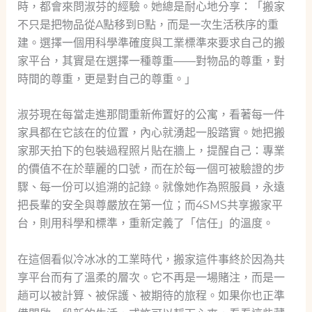
時，都會來問淑芬的經驗。她總是耐心地分享：「搬家
不只是把物品從A點移到B點，而是一次生活秩序的重
建。選擇一個用科學準確度與工業標準來要求自己的搬
家平台，其實是在選擇一種尊重——對物品的尊重，對
時間的尊重，更是對自己的尊重。」
淑芬現在每當走進那間重新佈置好的公寓，看著每一件
家具都在它該在的位置，內心就湧起一股踏實。她把搬
家那天拍下的包裝過程照片貼在牆上，提醒自己：專業
的價值不在於華麗的口號，而在於每一個可被驗證的步
驟、每一份可以追溯的記錄。就像她作為照服員，永遠
把長輩的安全與尊嚴放在第一位；而4SMS共享搬家平
台，則用科學和標準，重新定義了「信任」的溫度。
在這個看似冷冰冰的工業時代，搬家這件事終於因為共
享平台而有了溫柔的層次。它不再是一場賭注，而是一
趟可以被計算、被保護、被期待的旅程。如果你也正準