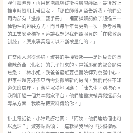
膜仔細包裹，再用氣泡紙與緩衝棉層層纏繞，最後放上
推車時還用束帶固定。「那位師傅甚至告訴我，他們公
司內部有「搬家工藝手冊」，裡面詳細記錄了超過三十
種物件的包裝方式，而且每半年會更新一次，參考最新
的工業安全標準。這讓我想起我們照服員的「在職教育
訓練」，原來專業是可以不斷被量化的。」
正當兩人聊得熱絡，淑芬的手機響起——是她負責的長
輩陳爺爺（化名）的兒子打來的。電話那頭的聲音顯得
焦急：「林小姐，我爸爸最近要從醫院轉到養護中心，
但家裡還有好多東西需要搬到新的房間，我們實在不知
道怎麼處理。」淑芬沉穩地回應：「陳先生，別擔心。
我剛用過一個共享搬家平台，他們連醫療輔具搬運都有
專業方案，我晚點把資料傳給你。」
掛上電話後，小婷驚訝地問：「阿姨，他們連這個也可
以處理？」淑芬點點頭：「這就是我說的『技術權威