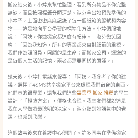
搬家結束後，小婷來幫忙整理，看到所有物品不僅完整
無缺，而且按照標籤分類清楚。淑芬拿出她預先準備的
小本子，上面密密麻麻記錄了每一個紙箱的編號與內容
物——這是她向平台學習的標準化方法。小婷佩服地
說：「阿姨，你連搬家都這麼有紀律。」淑芬微笑回
應：「因為我知道，所有的專業都來自對細節的重視。
我們作為照服員，照顧的是生命；而搬家公司，運送的
是每個人生活的記憶。兩者都需要同樣的嚴謹。」
幾天後，小婷打電話來報喜：「阿姨，我參考了你的建
議，選擇了4SMS共享搬家平台來處理我們宿舍的東西。
他們真的很專業，還幫我們這些
畢業季 搬家 推薦
的學生
設計了「輕裝方案」，價格也合理。我室友們都說這是
我在大學做過最聰明的決定。」淑芬聽到她語氣中的雀
躍，也感到欣慰。
這個故事後來在養護中心傳開了。許多同事在準備搬家