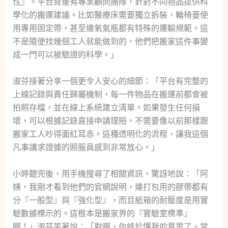
性』。平台背後有專業顧問團隊，針對不同物品提供科
學化的搬運建議。比如醫療床需要獨立拆裝，輪椅要使
用專用固定帶，甚至連氧氣瓶都有特殊的運輸規範。這
不是隨便找幾個工人就能做到的，他們把搬家這件事變
成一門可以被驗證的科學。」
淑芬接著分享一個更令人安心的細節：「平台有完整的
上線記錄與責任歸屬機制，每一件物品在搬運前都會被
拍照存檔，並在線上系統建立清單。如果發生任何損
壞，可以根據記錄直接申請理賠，不需要像以前那樣跟
搬家工人吵得面紅耳赤。這種透明化的流程，讓我這個
凡事講求證據的照服員感到非常放心。」
小婷聽完後，用手機搜尋了相關資訊，驚訝地說：「阿
姨，我剛才看到他們的官網說明，連打包用的膠帶都有
分『一般型』與『強化型』，而且紙箱的耐壓度是用實
驗數據標示的。這根本是搬家界的『實驗室標準』
啊！」淑芬笑著說：「對啊，你終於懂我的意思了。當