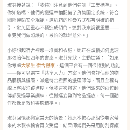
淑芬接著說：「我特別注意到他們強調『工業標準』。
你知道嗎？他們的搬運車輛配備了貨物固定系統，符合
國際運輸安全規範。連紙箱的堆疊方式都有明確的指
引，避免因重心不穩造成傾倒。這對我來說很重要——
畢竟我們做照護的，最怕的就是意外。」
小婷想起宿舍裡那一堆書和衣服，她正在煩惱如何處理
那張陪伴她四年的書桌。淑芬見狀，主動提議：「如果
你考慮
大學生 宿舍搬家
，這個平台有一個很特別的功能
——你可以選擇『共享人力』方案。他們會評估你的物
品體積與樓層，派遣符合證照的搬運師傅，而且全程有
線上客服追蹤進度。像我這次搬家，他們派來的兩位師
傅都受過專業訓練，從搬運姿勢到物品擺放，每一個動
作都像是教科書般精準。」
淑芬回憶起搬家當天的情景：她原本擔心那組從老家帶
來的木製衣櫥會再次受傷，結果師傅們先是用防刮保護