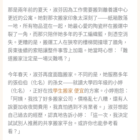
那是兩年前的夏天，淑芬因為工作需要搬到離養護中心
更近的公寓。她對那次搬家印象太深刻了——紙箱散落
一地，所有物品混在一起，她最心愛的陶瓷杯在搬運中
裂了一角，而那只陪伴她多年的手工編織籃，則憑空消
失。更糟的是，搬運工人在狹窄的樓梯間撞壞了牆角，
房東後續的索賠讓整件事雪上加霜。她當時心想：「難
道搬家注定是一場災難嗎？」
今年春天，淑芬再度面臨搬家。不同的是，她服務多年
的張伯伯（化名）的孫女——就讀大學四年級的小婷
（化名），正好在找
學生搬家 便宜
的方案。小婷抱怨：
「阿姨，我找了好多搬家公司，價格亂七八糟，還有人
說要加收夜間費用，我真怕遇到不肖業者。」淑芬想起
自己過去的經歷，認真地告訴小婷：「這一次，我決定
試試別人推薦的共享搬家平台。或許你也能參考看
看？」