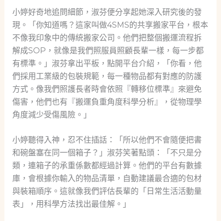
小婷好奇地追問細節，淑芬便分享起她深入研究後的發
現。「你知道嗎？這家叫做4SMS的共享搬家平台，根本
不像我印象中的傳統搬家公司。他們把整個搬運流程拆
解成SOP，就像是我們照服員照顧長輩一樣，每一步都
有標準。」淑芬拿出平板，點開平台介紹，「你看，他
們採用工業級的包裝規範，每一種物品都有對應的防護
方式。像我們照護長者時會依照『轉移位標準』來避免
傷害，他們也有『搬運負重角度科學分析』，從物理學
角度減少受傷風險。」
小婷聽得入神，忍不住插話：「所以他們不會隨便把書
和碗盤塞在同一個箱子？」淑芬笑著點頭：「不只是分
類，連箱子的承重係數都經過計算。他們的平台有數據
庫，會根據你輸入的物品清單，自動建議最合適的包材
與裝箱順序。這就像我們評估長輩的「日常生活活動量
表」，用科學方法找出最佳解。」