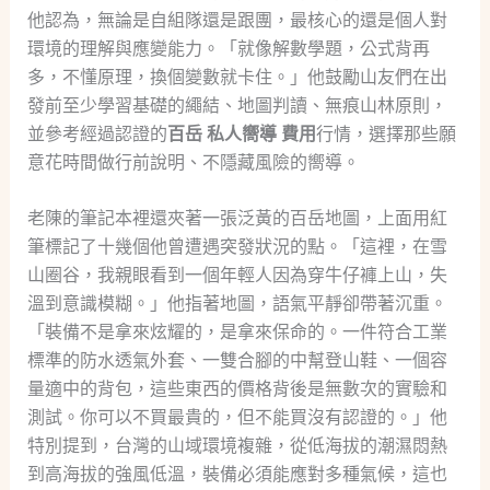
他認為，無論是自組隊還是跟團，最核心的還是個人對
環境的理解與應變能力。「就像解數學題，公式背再
多，不懂原理，換個變數就卡住。」他鼓勵山友們在出
發前至少學習基礎的繩結、地圖判讀、無痕山林原則，
並參考經過認證的
百岳 私人嚮導 費用
行情，選擇那些願
意花時間做行前說明、不隱藏風險的嚮導。
老陳的筆記本裡還夾著一張泛黃的百岳地圖，上面用紅
筆標記了十幾個他曾遭遇突發狀況的點。「這裡，在雪
山圈谷，我親眼看到一個年輕人因為穿牛仔褲上山，失
溫到意識模糊。」他指著地圖，語氣平靜卻帶著沉重。
「裝備不是拿來炫耀的，是拿來保命的。一件符合工業
標準的防水透氣外套、一雙合腳的中幫登山鞋、一個容
量適中的背包，這些東西的價格背後是無數次的實驗和
測試。你可以不買最貴的，但不能買沒有認證的。」他
特別提到，台灣的山域環境複雜，從低海拔的潮濕悶熱
到高海拔的強風低溫，裝備必須能應對多種氣候，這也