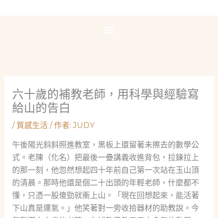
跳
至
主
要
內
容
六十歲的補教老師，用科學與經驗寫
給山的告白
/
質感生活
/ 作者:
JUDY
午後陽光斜斜照進教室，黑板上還留著未擦去的數學公
式。老陳（化名）把最後一疊講義收進背包，拉鍊拉上
的那一刻，他忽然想起四十年前自己第一次站在玉山頂
的清晨。那時他還是個二十出頭的年輕老師，什麼都不
懂，只憑一股傻勁就衝上山。「現在回想起來，能活著
下山真是運氣。」他笑著對一旁收拾器材的助教說。今