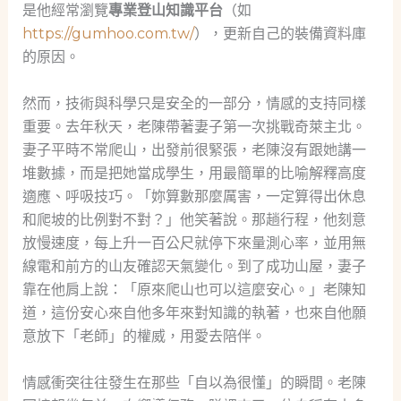
是他經常瀏覽
專業登山知識平台
（如
https://gumhoo.com.tw/
），更新自己的裝備資料庫
的原因。
然而，技術與科學只是安全的一部分，情感的支持同樣
重要。去年秋天，老陳帶著妻子第一次挑戰奇萊主北。
妻子平時不常爬山，出發前很緊張，老陳沒有跟她講一
堆數據，而是把她當成學生，用最簡單的比喻解釋高度
適應、呼吸技巧。「妳算數那麼厲害，一定算得出休息
和爬坡的比例對不對？」他笑著說。那趟行程，他刻意
放慢速度，每上升一百公尺就停下來量測心率，並用無
線電和前方的山友確認天氣變化。到了成功山屋，妻子
靠在他肩上說：「原來爬山也可以這麼安心。」老陳知
道，這份安心來自他多年來對知識的執著，也來自他願
意放下「老師」的權威，用愛去陪伴。
情感衝突往往發生在那些「自以為很懂」的瞬間。老陳