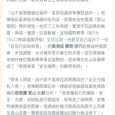
「山不是靠膽識征服的，是靠知識與準備對話的。」老
陳現在最常掛在嘴邊的這句話，其實來自他重讀《登山
聖經》時的領悟。他花了三年時間，實測不同品牌的帳
篷、睡袋、爐頭，記錄數據，並與國際標準（如EN
13537睡袋溫度評級）交叉比對。他甚至自己設計了一份
「百岳行前檢核表」，把
高海拔 攀登 技巧
拆解成呼吸節
奏、步伐調整、水分補充等可量化的步驟。這份表格後
來被好幾位職業嚮導拿去當教材，而老陳也在山友圈裡
成了「那個會算『安全邊際』的數學老師」。
「很多人問我，為什麼不直接找商業團就好？反正付錢
有人帶。」老陳翻開筆記本，裡面密密麻麻寫著各條路
線的
商業團 登山 比較
分析。「商業團有它的優點，安
全、方便，但缺點是行程固定，有時為了趕時間，會犧
牲適應高度的節奏。我遇過好幾次隊員因為跟不上而產
生高山反應，嚮導卻因為團進團出的壓力無法停下。」