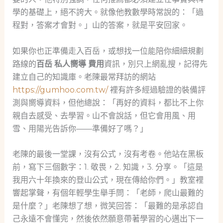
學的基礎上，絕不誇大。就像他教數學時常說的：「過
程對，答案才會對。」山的答案，就是平安回家。
如果你也正準備走入百岳，或想找一位能陪你細細規劃
路線的
百岳 私人嚮導 費用
資訊，別只上網亂搜，記得先
建立自己的知識庫。老陳最常拜訪的網站
https://gumhoo.com.tw/
裡有許多經過驗證的裝備評
測與嚮導資料，但他總說：「再好的資料，都比不上你
親自去感受、去學習。山不會說話，但它會用風、用
雪、用陽光告訴你——準備好了嗎？」
老陳的最後一堂課，沒有公式，沒有考卷。他站在黑板
前，寫下三個數字：1. 敬畏，2. 知識，3. 分享。「這是
我用六十年換來的登山公式，現在傳給你們。」教室裡
響起掌聲，有個年輕學生舉手問：「老師，爬山最難的
是什麼？」老陳想了想，微笑回答：「最難的是承認自
己永遠不會懂完，然後依然願意帶著學習的心邁出下一