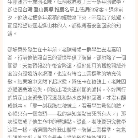
年剛滿六十歲的老陳，在補教界教了三十多年的數學，
卻也是
台灣 登山嚮導 推薦
名單上低調的常客。退休前
夕，他決定把多年累積的經驗寫下來，不是為了炫耀，
而是希望每個走進山林的人，都能帶著安全回家的知
識。
那場意外發生在十年前。老陳帶領一群學生去走嘉明
湖，行前他依照自己的習慣準備了裝備，卻忽略了一個
關鍵：天氣預報說午後會降溫，但他使用的舊款羽絨外
套沒有經過防水處理，也沒有符合工業標準的填充係
數。結果途中突然下起冰霰，隊伍卡在稜線上，老陳因
為體溫急速流失，開始出現失溫前期的顫抖。幸好同行
的資深山友緊急用保溫毯和熱水壺幫他回溫，才沒有釀
成憾事。「那一刻我跪在稜線上，看著學生驚慌的臉，
心裡只有一個念頭——我的無知差點害死所有人。」那
次經驗成了他生命中的轉捩點。從此，老陳像研究數學
定理一樣，啃遍國內外登山醫學、裝備工業標準、氣象
判讀的文獻，甚至自費去上攀岩確保技術課程。