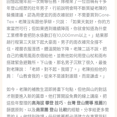
回憶起幾年前一次嚮導任務，隊裡來了一位自稱有十多
年登山經歷的壯年男子，行前說明會時不斷質疑老陳的
裝備建議，認為用便宜的雨衣褲就好，不需要買到Gore-
Tex。老陳沒有跟他爭辯，只說：「如果天氣好，你的方
案當然可行；但如果遇到連續陣雨，你就會知道為什麼
工業標準會把防水係數訂在10,000mm以上。」結果那
趟行程第三天就下起大豪雨，男子的雨衣褲完全撐不
住，裡層衣服溼透，體溫開始下降。老陳二話不說，把
自己的備用風雨衣借給他，並教他如何用登山杖和雨布
搭建緊急避難所。下山後，那名男子沉默了很久，最後
對老陳說：「老師，對不起，我錯了。」老陳拍拍他的
肩：「山教會我的，從來不是誰對誰錯，而是謙虛。」
如今，老陳的補教生涯即將畫下句點，但他與山的對話
才剛要進入新的篇章。他打算開設免費的線上講座，把
這些年整理的
高海拔 攀登 技巧
、
台灣 登山嚮導 推薦
的
篩選原則、以及
商業團 登山 比較
的經驗，分享給更多需
要的人。他特別強調，任何推薦都必須建立在事實與科