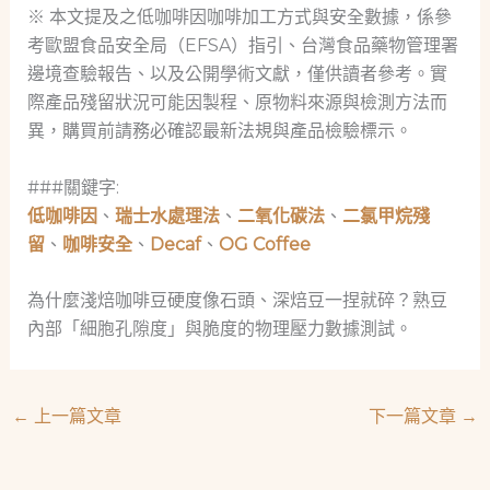
※ 本文提及之低咖啡因咖啡加工方式與安全數據，係參
考歐盟食品安全局（EFSA）指引、台灣食品藥物管理署
邊境查驗報告、以及公開學術文獻，僅供讀者參考。實
際產品殘留狀況可能因製程、原物料來源與檢測方法而
異，購買前請務必確認最新法規與產品檢驗標示。
###關鍵字:
低咖啡因
、
瑞士水處理法
、
二氧化碳法
、
二氯甲烷殘
留
、
咖啡安全
、
Decaf
、
OG Coffee
為什麼淺焙咖啡豆硬度像石頭、深焙豆一捏就碎？熟豆
內部「細胞孔隙度」與脆度的物理壓力數據測試。
←
上一篇文章
下一篇文章
→