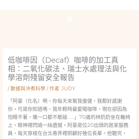
跳
至
主
要
內
容
低咖啡因（Decaf）咖啡的加工真
相：二氧化碳法、瑞士水處理法與化
學溶劑殘留安全報告
/
數據與沖煮科學
/ 作者:
JUDY
「阿豪（化名）啊，你每天來幫我復健，我都好感謝
你。可是你知道嗎，我年輕時最愛喝咖啡，現在卻因為
怕睡不著，連一口都不敢碰……」70歲的林奶奶坐在輪椅
上，眼神裡閃過一絲遺憾。阿豪是位20出頭的居家服務
員，每天穿梭在台北巷弄裡照顧好幾位長輩。他聽完，