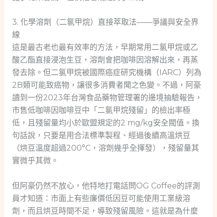
3. 化學溶劑（二氯甲烷）直接萃取法——爭議與安全界
線
這是最古老也最有效率的方法，早期常用二氯甲烷或乙
酸乙酯直接浸泡生豆，溶劑會把咖啡因溶解出來，再蒸
發去除。但二氯甲烷被國際癌症研究機構（IARC）列為
2B類可能致癌物，讓很多消費者聞之色變。不過，阿豪
讀到一份2023年台灣食品藥物管理署的邊境抽驗報告，
市售低咖啡因咖啡豆中「二氯甲烷殘留」的檢出率極
低，且殘留量均小於歐盟規定的2 mg/kg安全閥值。換
句話說，只要是用合法標準製程、經過後續高溫烘豆
（烘豆溫度超過200°C，溶劑幾乎全揮發），殘留量其
實微乎其微。
但阿豪仍然不放心，他特地打電話問OG Coffee的評測
員才知道：市面上有些廉價低因豆可能使用工業級溶
劑，而且烘豆時間不足，導致殘留風險。這就是為什麼