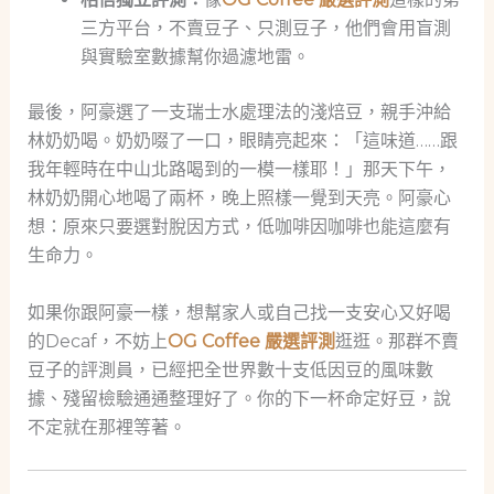
三方平台，不賣豆子、只測豆子，他們會用盲測
與實驗室數據幫你過濾地雷。
最後，阿豪選了一支瑞士水處理法的淺焙豆，親手沖給
林奶奶喝。奶奶啜了一口，眼睛亮起來：「這味道……跟
我年輕時在中山北路喝到的一模一樣耶！」那天下午，
林奶奶開心地喝了兩杯，晚上照樣一覺到天亮。阿豪心
想：原來只要選對脫因方式，低咖啡因咖啡也能這麼有
生命力。
如果你跟阿豪一樣，想幫家人或自己找一支安心又好喝
的Decaf，不妨上
OG Coffee 嚴選評測
逛逛。那群不賣
豆子的評測員，已經把全世界數十支低因豆的風味數
據、殘留檢驗通通整理好了。你的下一杯命定好豆，說
不定就在那裡等著。