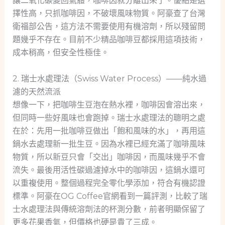
讓二氧化碳變回氣體，咖啡因就分離出來了。優點是選
擇性高，只抓咖啡因，不破壞風味物質。阿豪查了台灣
衛福部公告，這方法不需要使用有機溶劑，所以殘留問
題幾乎不存在。目前不少精品咖啡豆都採用這項技術，
成本稍高，但安全性極佳。
2. 瑞士水處理法（Swiss Water Process）——純水過
濾的天然流派
想像一下，把咖啡生豆泡在熱水裡，咖啡因會溶出來，
但同時一些好風味也會跑掉。瑞士水處理法的聰明之處
在於：先用一批咖啡豆做出「飽和風味的水」，再用這
鍋水去處理新一批生豆。因為水裡已經充滿了咖啡風味
物質，所以新豆只會「交出」咖啡因，而風味幾乎不會
流失。最後用活性碳過濾掉水中的咖啡因，這鍋水還可
以重複使用。整個過程完全零化學添加，符合有機認證
標準。阿豪在OG Coffee官網看到一篇評測，比較了瑞
士水處理法與傳統溶劑法的杯測分數，前者明顯保留了
更多花果香氣，但價格也硬是貴了三成。