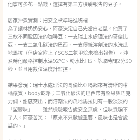
他寧可多花一點錢，選擇有第三方檢驗報告的豆子。
居家沖煮實測：把安全標準喝進嘴裡
為了讓林奶奶安心，阿豪決定自己先當白老鼠。他買了
三款不同脫因法的咖啡豆：一支瑞士水處理法的哥倫比
亞、一支二氧化碳法的巴西、一支傳統溶劑法的水洗瓜
地馬拉（但店家附上了SGS二氯甲烷未檢出報告）。沖
煮時他嚴格控制水溫92°C、粉水比1:15、萃取時間2分30
秒，並且用數位溫度計監控。
結果發現：瑞士水處理法的哥倫比亞喝起來有清晰的柑
橘酸質，body乾淨；二氧化碳法的巴西帶有堅果與巧克
力調，甜感突出；而溶劑法的瓜地馬拉則有一股淡淡的
「塑膠味」——雖然檢驗報告說安全無虞，但味覺騙不
了人。阿豪苦笑：「原來不只數據重要，風味也是會說
話的。」