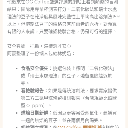
他後來在OG Coffee嚴選評測的網站上看到類似的盲測
結果：團隊用專業杯測表打分，二氧化碳法和瑞士水處
理法的豆子在乾淨度與風味完整性上平均高出溶劑法15%
以上。但溶劑法豆子的價格只有前兩者的六折，對預算
有限的人來說，只要確認檢驗合格，仍是可行的選擇。
安全數據一把抓，這樣選才安心
阿豪整理了一份懶人包給林奶奶：
食品安全優先：
挑選包裝上標明「二氧化碳法」
或「瑞士水處理法」的豆子，殘留風險趨近於
零。
看檢驗報告：
如果是傳統溶劑法，要求賣家提供
第三方二氯甲烷殘留檢測報告（台灣規範比照歐
盟<2 ppm）。
烘焙日期新鮮：
低因豆更容易受潮氧化，建議買
一週內烘焙的豆子，並在兩個月內喝完。
相信獨立評測：
像
OG Coffee 嚴選評測
這樣的第