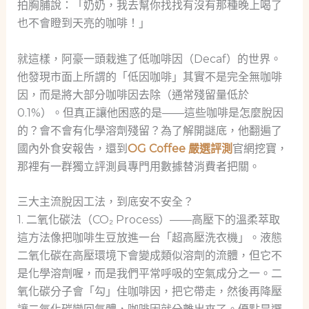
拍胸脯說：「奶奶，我去幫你找找有沒有那種晚上喝了
也不會瞪到天亮的咖啡！」
就這樣，阿豪一頭栽進了低咖啡因（Decaf）的世界。
他發現市面上所謂的「低因咖啡」其實不是完全無咖啡
因，而是將大部分咖啡因去除（通常殘留量低於
0.1%）。但真正讓他困惑的是——這些咖啡是怎麼脫因
的？會不會有化學溶劑殘留？為了解開謎底，他翻遍了
國內外食安報告，還到
OG Coffee 嚴選評測
官網挖寶，
那裡有一群獨立評測員專門用數據替消費者把關。
三大主流脫因工法，到底安不安全？
1. 二氧化碳法（CO₂ Process）——高壓下的溫柔萃取
這方法像把咖啡生豆放進一台「超高壓洗衣機」。液態
二氧化碳在高壓環境下會變成類似溶劑的流體，但它不
是化學溶劑喔，而是我們平常呼吸的空氣成分之一。二
氧化碳分子會「勾」住咖啡因，把它帶走，然後再降壓