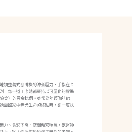
線上聊聊
地調整義式咖啡機的沖煮壓力，手指在金
測，每一道工序她都堅持以可量化的標準
啡協會）的黃金比例。她常對年輕咖啡師
她面臨家中老犬生命的終點時，卻一度找
無力、食慾下降、夜間頻繁喘氣。獸醫師
墊上，客人們習慣摸摸這隻安靜的老狗。