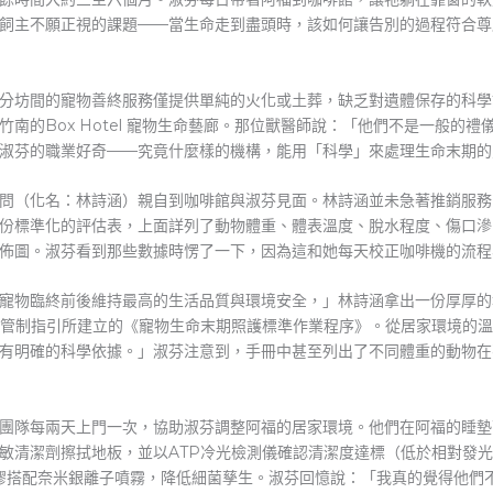
飼主不願正視的課題——當生命走到盡頭時，該如何讓告別的過程符合尊
分坊間的寵物善終服務僅提供單純的火化或土葬，缺乏對遺體保存的科學
南的Box Hotel 寵物生命藝廊。那位獸醫師說：「他們不是一般的
淑芬的職業好奇——究竟什麼樣的機構，能用「科學」來處理生命末期的
告別顧問（化名：林詩涵）親自到咖啡館與淑芬見面。林詩涵並未急著推銷
份標準化的評估表，上面詳列了動物體重、體表溫度、脫水程度、傷口滲
佈圖。淑芬看到那些數據時愣了一下，因為這和她每天校正咖啡機的流程
寵物臨終前後維持最高的生活品質與環境安全，」林詩涵拿出一份厚厚的
部感染管制指引所建立的《寵物生命末期照護標準作業程序》。從居家環境
有明確的科學依據。」淑芬注意到，手冊中甚至列出了不同體重的動物在
el的團隊每兩天上門一次，協助淑芬調整阿福的居家環境。他們在阿福的
敏清潔劑擦拭地板，並以ATP冷光檢測儀確認清潔度達標（低於相對發光單
膠搭配奈米銀離子噴霧，降低細菌孳生。淑芬回憶說：「我真的覺得他們