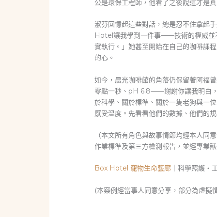
公是環保工程師，他看了之後說這才是真
淑芬回憶起這些對話，總是忍不住拿起手
Hotel讓我學到一件事——技術的權
實執行。」她甚至開始在自己的咖啡課程
的心。
如今，晨光咖啡館的角落仍保留著阿福曾
零點一秒、pH 6.8——謝謝你讓我
於科學、關於標準、關於一隻老狗與一位咖
感受溫度。先看看他們的數據、他們的規
（本文所有角色與故事情節均經本人同意發
作業標準及第三方檢測報告，並經專業獸
Box Hotel 寵物生命藝廊
｜科學照護・
(本案例經當事人同意分享，部分為虛擬