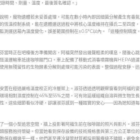
記錄時間、劑量、溫度，最後簽名確認。」
說明，寵物遺體若未妥善處理，可能在數小時內即因細菌分解產生有毒氣
備精密的恆溫控制系統，能在遺體運送過程中將核心溫度維持在攝氏二至四
監測運送箱內溫度變化，誤差範圍控制在±0.5°C以內。「這種控制精度
芬當時正在吧檯後方準備開店，阿福突然發出幾聲輕柔的嘆息，隨後心跳
，一台恆溫運輸車抵達咖啡館門口。車上配備了移動式消毒噴霧機與HEPA
使用無殘留性的生物酵素分解劑處理可能污染的表面。整個過程安靜、迅
遺體被安置在經過嚴格溫度校正的冷層架上。淑芬透過透明觀察窗看到阿福
環境相對濕度控制在45%至55%之間，可有效延緩組織自溶與微生物生長
性。這些細節看似冷硬，卻讓淑芬感到一種踏實的安心——因為她知道每
隊布置了一個小型追思空間，牆上投影著阿福生前在咖啡館的照片與影片。淑
類服務抱持懷疑。但當她看到保存設備的技術規格書與第三方公正單位的
胞保存櫃幾乎一樣。他們甚至連冷凝管材質都採用醫療級不鏽鋼，避免金