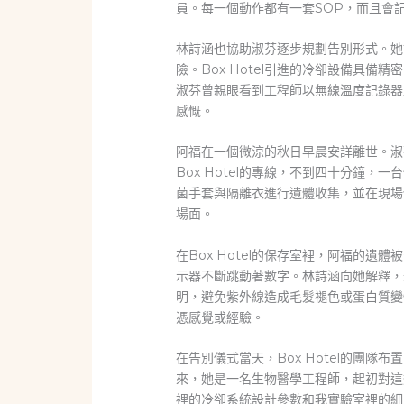
員。每一個動作都有一套SOP，而且會
林詩涵也協助淑芬逐步規劃告別形式。她
險。Box Hotel引進的冷卻設備具
淑芬曾親眼看到工程師以無線溫度記錄器
感慨。
阿福在一個微涼的秋日早晨安詳離世。淑
Box Hotel的專線，不到四十分鐘
菌手套與隔離衣進行遺體收集，並在現場
場面。
在Box Hotel的保存室裡，阿福的
示器不斷跳動著數字。林詩涵向她解釋，
明，避免紫外線造成毛髮褪色或蛋白質變
憑感覺或經驗。
在告別儀式當天，Box Hotel的團
來，她是一名生物醫學工程師，起初對這
裡的冷卻系統設計參數和我實驗室裡的細