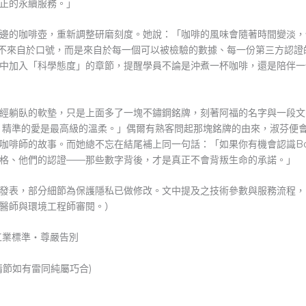
正的永續服務。」
邊的咖啡壺，重新調整研磨刻度。她說：「咖啡的風味會隨著時間變淡，
威並不來自於口號，而是來自於每一個可以被檢驗的數據、每一份第三方認證
中加入「科學態度」的章節，提醒學員不論是沖煮一杯咖啡，還是陪伴一
經躺臥的軟墊，只是上面多了一塊不鏽鋼銘牌，刻著阿福的名字與一段文
明白，精準的愛是最高級的溫柔。」偶爾有熟客問起那塊銘牌的由來，淑芬便
啡師的故事。而她總不忘在結尾補上同一句話：「如果你有機會認識Box 
格、他們的認證——那些數字背後，才是真正不會背叛生命的承諾。」
表，部分細節為保護隱私已做修改。文中提及之技術參數與服務流程，皆基於
醫師與環境工程師審閱。）
工業標準・尊嚴告別
情節如有雷同純屬巧合)