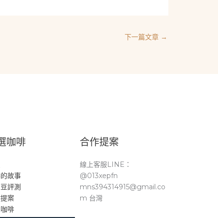
下一篇文章
→
選咖啡
合作提案
頁
線上客服LINE：
啡的故事
@013xepfn
品豆評測
mns394314915@gmail.co
作提案
m 台灣
。咖啡