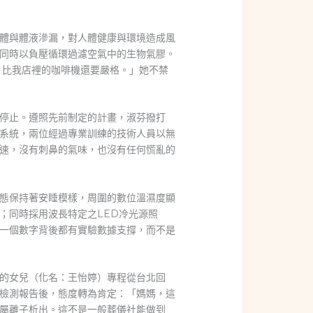
體與體液滲漏，對人體健康與環境造成風
度，同時以負壓循環過濾空氣中的生物氣膠。
，比我店裡的咖啡機還要嚴格。」她不禁
停止。遵照先前制定的計畫，淑芬撥打
過濾系統，兩位經過專業訓練的技術人員以無
速，沒有刺鼻的氣味，也沒有任何慌亂的
的姿態保持著安睡模樣，周圍的數位溫濕度顯
；同時採用波長特定之LED冷光源照
一個數字背後都有實驗數據支撐，而不是
芬的女兒（化名：王怡婷）專程從台北回
檢測報告後，態度轉為肯定：「媽媽，這
屬離子析出。這不是一般葬儀社能做到