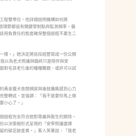
凍工程雙學位，他詳細說明機構如何將
一道環節都設有關鍵管制點與監測頻率，偏
該用負責任的態度確保整個過程不產生二
一樣。」她決定將這段經歷寫成一份公開
去我以為老犬照護與臨終只是陪伴與安
正在面對毛孩老化後的種種難題，或許可以試
的黃金獵犬夜間頻尿與後肢癱瘓感到心力
經驗完整轉述，並強調：「我不是要你馬上做
要小心了。」
，整個過程完全符合她對尊嚴與衛生的期待。
份以決策樹形式呈現的「安寧照護選擇
留的碳足跡差異。」客人笑著說，「我老