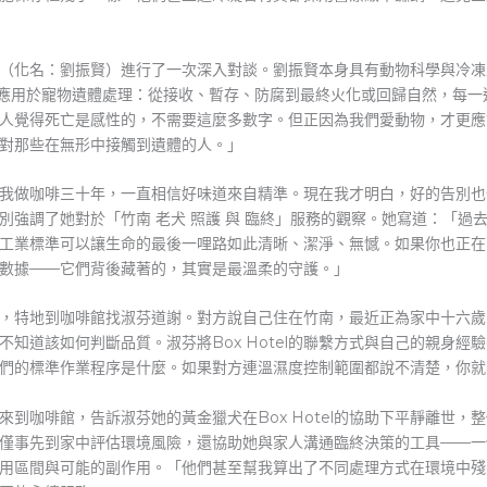
技術長（化名：劉振賢）進行了一次深入對談。劉振賢本身具有動物科學與冷
念應用於寵物遺體處理：從接收、暫存、防腐到最終火化或回歸自然，每
人覺得死亡是感性的，不需要這麼多數字。但正因為我們愛動物，才更應
對那些在無形中接觸到遺體的人。」
我做咖啡三十年，一直相信好味道來自精準。現在我才明白，好的告別也
別強調了她對於「竹南 老犬 照護 與 臨終」服務的觀察。她寫道：「過
科學與工業標準可以讓生命的最後一哩路如此清晰、潔淨、無憾。如果你也
數據——它們背後藏著的，其實是最溫柔的守護。」
，特地到咖啡館找淑芬道謝。對方說自己住在竹南，最近正為家中十六歲
知道該如何判斷品質。淑芬將Box Hotel的聯繫方式與自己的親身
們的標準作業程序是什麼。如果對方連溫濕度控制範圍都說不清楚，你就
到咖啡館，告訴淑芬她的黃金獵犬在Box Hotel的協助下平靜離世
僅事先到家中評估環境風險，還協助她與家人溝通臨終決策的工具——一
用區間與可能的副作用。「他們甚至幫我算出了不同處理方式在環境中殘