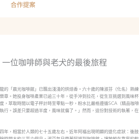
合作提案
：一位咖啡師與老犬的最後旅程
龍的「晨光咖啡館」已飄出淺淺的烘焙香。六十歲的陳淑芬（化名）熟練
樂章。她投身咖啡產業已逾三十年，從手沖到拉花，從生豆挑選到風味杯
度，萃取時間以電子秤計時至零點一秒，粉水比嚴格遵循SCA（精品咖
執行。誤差只要超過半度，風味就偏了。」然而，這份對技術的執著，在
四年，相當於人類的七十五歲左右。近年阿福出現明顯的退化症狀：後肢
餘時間大約三至六個月。淑芬每日帶著阿福到咖啡館，讓牠躺在靠窗的軟