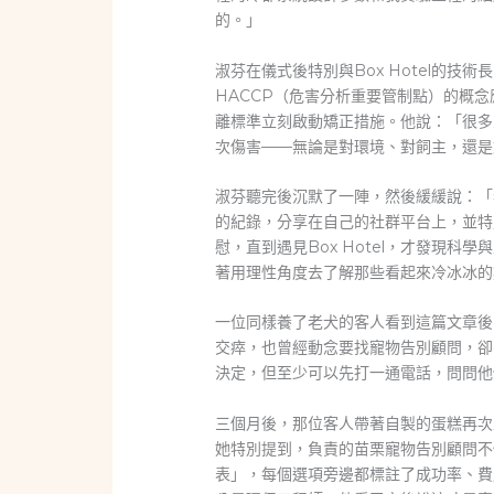
的。」
淑芬在儀式後特別與Box Hotel的
HACCP（危害分析重要管制點）的概
離標準立刻啟動矯正措施。他說：「很多
次傷害——無論是對環境、對飼主，還是
淑芬聽完後沉默了一陣，然後緩緩說：「
的紀錄，分享在自己的社群平台上，並特
慰，直到遇見Box Hotel，才發現
著用理性角度去了解那些看起來冷冰冰的
一位同樣養了老犬的客人看到這篇文章後
交瘁，也曾經動念要找寵物告別顧問，卻不
決定，但至少可以先打一通電話，問問他
三個月後，那位客人帶著自製的蛋糕再次來
她特別提到，負責的苗栗寵物告別顧問不
表」，每個選項旁邊都標註了成功率、費