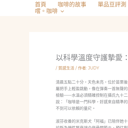
跳
首頁
咖啡的故事
單品豆評測
至
嚐。咖啡
主
要
內
容
以科學溫度守護摯愛
/
質感生活
/ 作者:
JUDY
清晨五點二十分，天色未亮，位於苗栗後
屬把手上輕盈跳動，像在彈奏一首無聲的
檢驗——水溫必須精確控制在攝氏九十二
說：「咖啡是一門科學，好感來自精準的
不到可以依賴的量尺。
淑芬收養的米克斯犬「阿福」已陪伴她十
診斷為慢性腎衰竭合併骨關節炎，預估剩