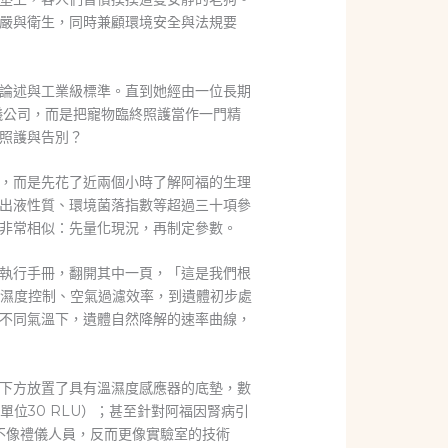
嚴與衛生，同時兼顧環境安全與法規要
論述與工業級標準。直到她經由一位長期
禮儀公司，而是把寵物臨終照護當作一門精
照護與告別？
服務，而是先花了近兩個小時了解阿福的生理
出液性質、環境菌落指數等超過三十項參
非常相似：先量化現況，再制定參數。
執行手冊，翻開其中一頁，「這是我們根
的溫濕度控制、空氣過濾效率，到遺體初步處
不同氣溫下，遺體自然降解的速率曲線，
睡墊下方放置了具有溫濕度感應器的底墊，數
位30 RLU）；甚至針對阿福因腎病引
不像禮儀人員，反而更像實驗室的技術