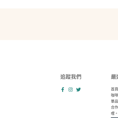
追蹤我們
嚴
首
咖
單
合
嚐