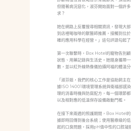
但隨著病況惡化，淑芬開始面對一個許多
求？
她在網路上反覆搜尋相關資訊，發現大部
到店裡喝咖啡的獸醫師推薦，接觸到位於竹
確的應用科學在經營。」這句評語勾起了
第一次聯繫時，Box Hotel的寵物
狀態、用藥記錄與生活史。她隨身攜帶一
數，並以紅外線熱像儀拍攝阿福的體溫分
「淑芬姐，我們的核心工作是協助飼主在
據ISO 14001環境管理系統與衛福
理的消毒時機與防腐配方，每一個環節都
以及相對應的低溫保存設備啟動門檻。
在接下來兩週的照護期間，Box Hot
據即時回傳到後台系統；使用醫療級的低
起的口臭問題，採用pH值中性的口腔凝