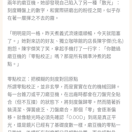
兩年的磨豆機，她卻發現自己陷入了另一種「散光」：
刻度轉盤上的數字，和實際研磨出的粉徑之間，似乎存
在著一層揮之不去的霧。
「明明是同一格，昨天煮義式流速還順暢，今天就阻塞
了。」她對來訪的好友、獨立咖啡館的店長陳宇傑(化名)
抱怨。陳宇傑笑了笑，拿起手機打了一行字：「你聽過
磨豆機的『零點校正』嗎？那是所有精準沖煮的起
點。」
零點校正：把模糊的刻度對回原點
所謂零點校正，並非玄學，而是實實在在的機械回歸。
每一台錐刀或平刀磨豆機，在出廠時都會在刀盤完全貼
合（但不互撞）的狀態下，將刻度盤歸零。然而隨著拆
裝清潔、彈簧疲乏、刀盤磨合，那個「零」會逐漸偏
移。就像驗光時必須先確認「0.00D」到底是真正平
光，還是鏡片已經有了基礎度數一樣，磨豆機的零點一