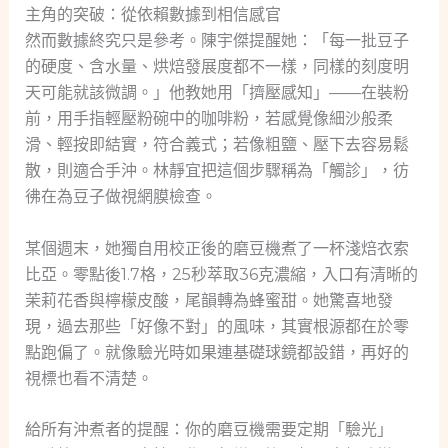
主角的突破：從依賴數據到相信感官
然而數據終究只是參考。陳宇傑提醒她：「每一批豆子
的硬度、含水量、烘焙發展度都不一樣，同樣的刻度明
天可能就該微調。」他教她用「擠壓感知」——在裝粉
前，用手指輕壓粉碗中的咖啡粉，若感覺像細沙般柔
滑、輕按即結實，符合義式；若像粗鹽、壓下去容易鬆
散，則適合手沖。林靜宜把這個步驟稱為「觸診」，彷
彿在為豆子做視網膜檢查。
某個週末，她獨自用校正後的磨豆機煮了一杯淺焙衣索
比亞。零點後1.7格，25秒萃取36克濃縮，入口有清晰的
茉莉花香與檸檬皮酸，尾韻轉為蜂蜜甜。她驚喜地發
現，過去那些「好像不對」的風味，其實根源都在於零
點跑偏了。就像驗光時如果連基礎球鏡都設錯，再好的
視標也看不清楚。
給所有沖煮者的提醒：你的磨豆機需要定期「驗光」