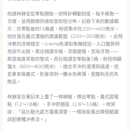
他請林靜宜從零點開始，逆時針轉動刻度，每半格取一
次樣，並用篩網快速檢查粉徑分佈。記錄下來的數據顯
示：在零點後約1.5格處，粉徑集中在200～400微米，
恰好落在義式濃縮的建議範圍（200～350微米）。此時
沖煮的流速穩定，crema色澤如焦糖琥珀，入口酸質明
亮卻不尖銳。再往細調半格，流速變慢，苦味浮現——
那是過度萃取的警訊。而往粗調至零點後3格，粉徑明顯
偏大（600～800微米），適合手沖的浸漬與過濾，但
若拿來做義式，則會得到一攤水色稀薄、發酸刺舌的失
敗品。
林靜宜在筆記本上畫了一條橫軸，標出零點、義式甜蜜
點（1.2～1.8格）、手沖舒適區（2.8～3.5格）。她笑
說：「這比驗光處方箋還清楚，一眼就能看出哪個範圍
該配哪種沖煮法。」