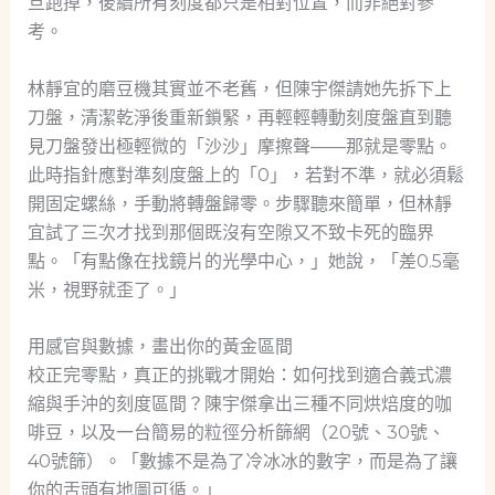
旦跑掉，後續所有刻度都只是相對位置，而非絕對參
考。
林靜宜的磨豆機其實並不老舊，但陳宇傑請她先拆下上
刀盤，清潔乾淨後重新鎖緊，再輕輕轉動刻度盤直到聽
見刀盤發出極輕微的「沙沙」摩擦聲——那就是零點。
此時指針應對準刻度盤上的「0」，若對不準，就必須鬆
開固定螺絲，手動將轉盤歸零。步驟聽來簡單，但林靜
宜試了三次才找到那個既沒有空隙又不致卡死的臨界
點。「有點像在找鏡片的光學中心，」她說，「差0.5毫
米，視野就歪了。」
用感官與數據，畫出你的黃金區間
校正完零點，真正的挑戰才開始：如何找到適合義式濃
縮與手沖的刻度區間？陳宇傑拿出三種不同烘焙度的咖
啡豆，以及一台簡易的粒徑分析篩網（20號、30號、
40號篩）。「數據不是為了冷冰冰的數字，而是為了讓
你的舌頭有地圖可循。」