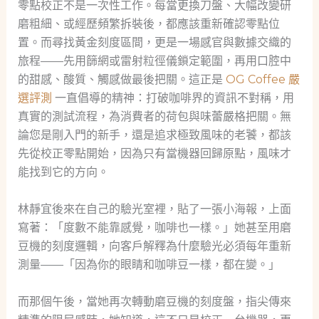
零點校正不是一次性工作。每當更換刀盤、大幅改變研
磨粗細、或經歷頻繁拆裝後，都應該重新確認零點位
置。而尋找黃金刻度區間，更是一場感官與數據交織的
旅程——先用篩網或雷射粒徑儀鎖定範圍，再用口腔中
的甜感、酸質、觸感做最後把關。這正是
OG Coffee 嚴
選評測
一直倡導的精神：打破咖啡界的資訊不對稱，用
真實的測試流程，為消費者的荷包與味蕾嚴格把關。無
論您是剛入門的新手，還是追求極致風味的老饕，都該
先從校正零點開始，因為只有當機器回歸原點，風味才
能找到它的方向。
林靜宜後來在自己的驗光室裡，貼了一張小海報，上面
寫著：「度數不能靠感覺，咖啡也一樣。」她甚至用磨
豆機的刻度邏輯，向客戶解釋為什麼驗光必須每年重新
測量——「因為你的眼睛和咖啡豆一樣，都在變。」
而那個午後，當她再次轉動磨豆機的刻度盤，指尖傳來