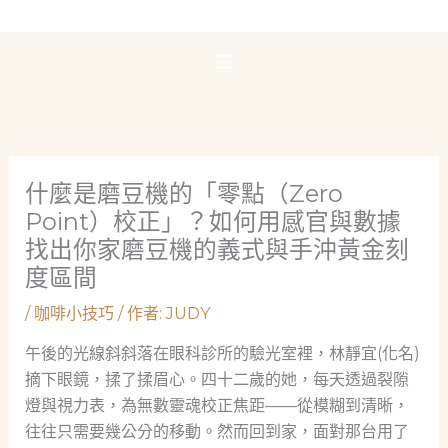
跳
至
主
要
內
容
什麼是磨豆機的「零點（Zero
Point）校正」？如何用感官與數據
找出你家磨豆機的義式與手沖黃金刻
度區間
/
咖啡小技巧
/ 作者:
JUDY
午後的光線斜斜落在眼科診所的驗光室裡，林靜宜(化名)
摘下眼鏡，揉了揉眉心。四十二歲的她，每天透過裂隙
燈與視力表，為無數靈魂校正焦距——從模糊到清晰，
往往只需要幾公分的移動。然而回到家，面對那台用了