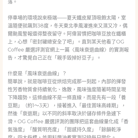
落。
停車場的環境說來極端——夏天鐵皮屋頂吸飽太陽，室
溫隨便就飆到38度，冬天東北季風灌進來又濕又冷，偶
爾颱風警報還得整夜留守。阿偉習慣把咖啡豆放在鐵櫃
上，心想「密封罐總安全了吧」。直到某天他看了OG
Coffee 嚴選評測官網上一篇〈風味衰退曲線〉的實測報
告，才驚覺自己正在「親手毀掉好豆子」。
什麼是「風味衰退曲線」？
簡單說，就是咖啡豆從烘焙完成那一刻起，內部的揮發
性芳香物質會持續氧化、逸散，風味強度隨著時間呈現
下降趨勢。這條曲線不是一條直線，而是先有一段「養
豆期」（約1～3天），接著進入「最佳賞味高峰期」，
然後「衰退期」以不同的斜率取決於儲存條件急遽下
滑。OG Coffee 嚴選評測的團隊把這套曲線量化成「香
氣強度」「酸質明亮度」「甜感持久度」「餘韻乾淨
度」四大指標，並用科學沖煮實測記錄每日變化。