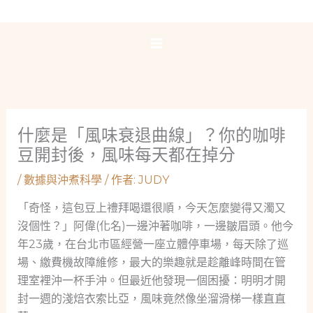
跳
至
主
要
內
容
什麼是「風味衰退曲線」？你的咖啡
豆開封後，風味每天都在掉分
/
數據與沖煮科學
/ 作者:
JUDY
「奇怪，這包豆上禮拜喝還很順，今天怎麼變得又濁又
沒個性？」阿偉(化名)一邊沖著咖啡，一邊皺眉頭。他今
年23歲，在台北市區經營一座立體停車場，每天除了巡
場、繳費機故障維修，最大的樂趣就是趁離峰時間在管
理室裡沖一杯手沖。但最近他發現一個困擾：明明才開
封一週的淺焙衣索比亞，風味竟然像坐溜滑梯一樣直直