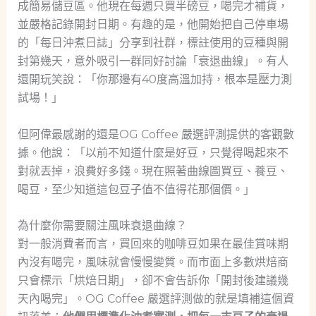
成簡易儲豆區。他現在每週只買半磅豆，喝完才補貨，
並嚴格記錄開封日期。有趣的是，他開始把自己停車場
的「每日沖煮日誌」分享到社群，標註使用的豆種與開
封第幾天，意外吸引一群同好討論「衰退曲線」。有人
還開玩笑說：「你那邊有40度高溫加持，根本是壓力測
試場！」
但阿偉最感謝的還是OG Coffee 嚴選評測提供的客觀數
據。他說：「以前不知道什麼是好豆，只覺得喝起來不
對就丟掉，浪費好多錢。現在照著曲線圖買豆、養豆、
喝豆，至少知道這包豆子值不值得花那個價。」
為什麼你需要關注風味衰退曲線？
對一般消費者而言，買回來的咖啡豆如果在最佳賞味期
內沒有喝完，風味就會慢慢變質。而市面上多數烘焙商
只會標示「烘焙日期」，卻不會告訴你「開封後建議幾
天內喝完」。OG Coffee 嚴選評測做的就是填補這個資