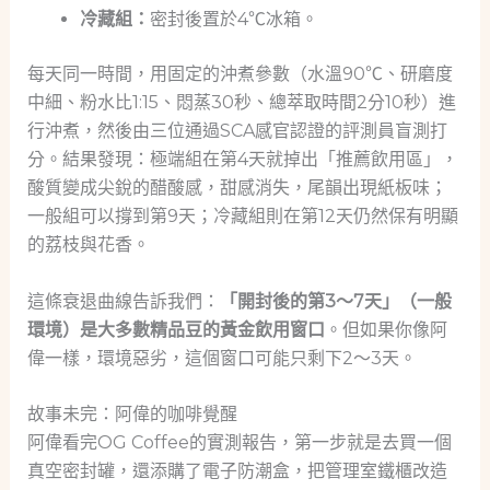
冷藏組：
密封後置於4℃冰箱。
每天同一時間，用固定的沖煮參數（水溫90℃、研磨度
中細、粉水比1:15、悶蒸30秒、總萃取時間2分10秒）進
行沖煮，然後由三位通過SCA感官認證的評測員盲測打
分。結果發現：極端組在第4天就掉出「推薦飲用區」，
酸質變成尖銳的醋酸感，甜感消失，尾韻出現紙板味；
一般組可以撐到第9天；冷藏組則在第12天仍然保有明顯
的荔枝與花香。
這條衰退曲線告訴我們：
「開封後的第3～7天」（一般
環境）是大多數精品豆的黃金飲用窗口
。但如果你像阿
偉一樣，環境惡劣，這個窗口可能只剩下2～3天。
故事未完：阿偉的咖啡覺醒
阿偉看完OG Coffee的實測報告，第一步就是去買一個
真空密封罐，還添購了電子防潮盒，把管理室鐵櫃改造