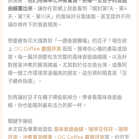
訊落差：
他們用標準化沖煮實測，把每一支豆子的衰退
曲線畫出來
，讓你在官網上就能看到「開封第1天、第4
天、第7天、第10天」的風味評分雷達圖，甚至提供不同
儲存條件下的衰退預測。
想要避免花大錢買到「一週後變難喝」的豆子？現在就
上
OG Coffee 嚴選評測
逛逛，搜尋你心儀的產區或焙
度。每一篇評測都包含完整的風味衰退曲線圖，以及針
對居家沖煮的實測建議。尤其對於住在南台灣、或像阿
偉一樣工作環境常溫偏高的朋友，這份資料簡直是「豆
子續命指南」。
別再讓好豆子在櫃子裡偷偷掉分，學會看風味衰退曲
線，你也能喝到最有活力的那一杯。
關鍵字連結
本文提及專業術語如
風味衰退曲線
、
咖啡豆保存
、
咖啡
評測
、
沖煮實測標準
、
OG Coffee 嚴選評測
等，均可至