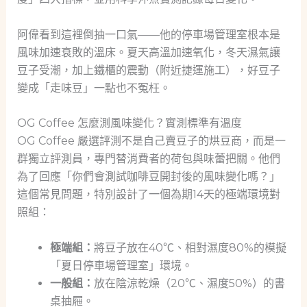
阿偉看到這裡倒抽一口氣——他的停車場管理室根本是
風味加速衰敗的溫床。夏天高溫加速氧化，冬天濕氣讓
豆子受潮，加上鐵櫃的震動（附近捷運施工），好豆子
變成「走味豆」一點也不冤枉。
OG Coffee 怎麼測風味變化？實測標準有溫度
OG Coffee 嚴選評測不是自己賣豆子的烘豆商，而是一
群獨立評測員，專門替消費者的荷包與味蕾把關。他們
為了回應「你們會測試咖啡豆開封後的風味變化嗎？」
這個常見問題，特別設計了一個為期14天的極端環境對
照組：
極端組：
將豆子放在40℃、相對濕度80%的模擬
「夏日停車場管理室」環境。
一般組：
放在陰涼乾燥（20℃、濕度50%）的書
桌抽屜。