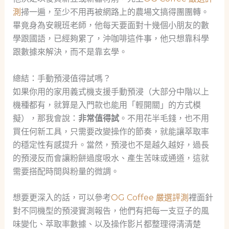
測
掃一遍，至少不用再被網路上的農場文搞得團團轉。
畢竟身為安親班老師，他每天要面對十幾個小朋友的數
學跟國語，已經夠累了，沖咖啡這件事，他只想靠科學
跟數據來解決，而不是靠玄學。
總結：手動預浸值得試嗎？
如果你用的家用義式機支援手動預浸（大部分中階以上
機種都有，就算是入門款也能用「輕開關」的方式模
擬），那我會說：
非常值得試
。不用花半毛錢，也不用
買任何新工具，只需要改變操作的節奏，就能讓萃取率
的穩定性有感提升。當然，預浸也不是越久越好，過長
的預浸反而會讓粉餅過度吸水、產生苦味或通道，這就
需要搭配時間與粉量的微調。
想要更深入的話，可以參考
OG Coffee 嚴選評測
裡面針
對不同機型的預浸實測報告，他們有把每一支豆子的風
味變化、萃取率數據、以及操作影片都整理得清清楚