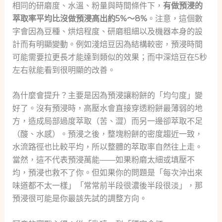
相同的研磨度、水溫、粉量與時間條件下，
有做預浸的
萃取率平均比沒做預浸高出約5%～8%
。注意，這個數
字會因為豆種、烘焙程度、研磨粗細以及機器本身的設
計而有明顯變動。例如淺焙豆因為結構較密，預浸時間
可能需要拉更長才能達到類似的效果；而中深焙豆在5秒
左右就能看到很明顯的改善。
為什麼會提升？主要是因為預浸讓粉餅的「均勻度」變
好了。沒有預浸時，高壓水會直接穿透粉餅最薄弱的地
方，造成局部過度萃取（苦、澀）而另一邊卻萃取不足
（酸、水感）。預浸之後，整塊粉餅的密度趨近一致，
水流路徑也比較平均，所以整體的萃取率自然往上走。
當然，這不代表預浸萬能——如果粉磨太細或填壓不
均，預浸也救不了你。但如果你的問題是「每次沖出來
味道都不太一樣」「常常前半段很濃後半段很淡」，那
預浸很可能是你最該先試的調整方向。