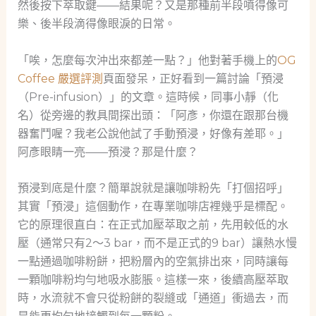
然後按下萃取鍵——結果呢？又是那種前半段噴得像可
樂、後半段滴得像眼淚的日常。
「唉，怎麼每次沖出來都差一點？」他對著手機上的
OG
Coffee 嚴選評測
頁面發呆，正好看到一篇討論「預浸
（Pre-infusion）」的文章。這時候，同事小靜（化
名）從旁邊的教具間探出頭：「阿彥，你還在跟那台機
器奮鬥喔？我老公說他試了手動預浸，好像有差耶。」
阿彥眼睛一亮——預浸？那是什麼？
預浸到底是什麼？簡單說就是讓咖啡粉先「打個招呼」
其實「預浸」這個動作，在專業咖啡店裡幾乎是標配。
它的原理很直白：在正式加壓萃取之前，先用較低的水
壓（通常只有2～3 bar，而不是正式的9 bar）讓熱水慢
一點通過咖啡粉餅，把粉層內的空氣排出來，同時讓每
一顆咖啡粉均勻地吸水膨脹。這樣一來，後續高壓萃取
時，水流就不會只從粉餅的裂縫或「通道」衝過去，而