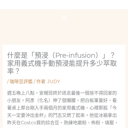
跳
至
主
要
內
容
什麼是「預浸（Pre-infusion）」？
家用義式機手動預浸能提升多少萃取
率？
/
咖啡豆評鑑
/ 作者:
JUDY
週五晚上八點，安親班終於送走最後一個捨不得回家的
小朋友。阿彥（化名）伸了個懶腰，把白板筆蓋好，看
著桌上那台剛入手兩個月的家用義式機，心裡那股「今
天一定要沖出金杯」的鬥志又燃了起來。他從冰箱拿出
昨天在Costco買的綜合豆，熟練地磨粉、佈粉、填壓，