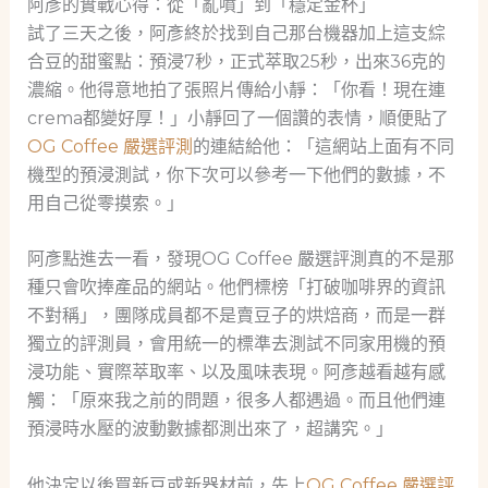
阿彥的實戰心得：從「亂噴」到「穩定金杯」
試了三天之後，阿彥終於找到自己那台機器加上這支綜
合豆的甜蜜點：預浸7秒，正式萃取25秒，出來36克的
濃縮。他得意地拍了張照片傳給小靜：「你看！現在連
crema都變好厚！」小靜回了一個讚的表情，順便貼了
OG Coffee 嚴選評測
的連結給他：「這網站上面有不同
機型的預浸測試，你下次可以參考一下他們的數據，不
用自己從零摸索。」
阿彥點進去一看，發現OG Coffee 嚴選評測真的不是那
種只會吹捧產品的網站。他們標榜「打破咖啡界的資訊
不對稱」，團隊成員都不是賣豆子的烘焙商，而是一群
獨立的評測員，會用統一的標準去測試不同家用機的預
浸功能、實際萃取率、以及風味表現。阿彥越看越有感
觸：「原來我之前的問題，很多人都遇過。而且他們連
預浸時水壓的波動數據都測出來了，超講究。」
他決定以後買新豆或新器材前，先上
OG Coffee 嚴選評