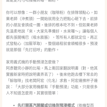
是能更均勻地接觸到每一顆粉。
你可以想像：一群小朋友（咖啡粉）在排隊領點心，如
果老師（沖煮頭）一開始就用全力把點心砸下去，前排
的小朋友會擠成一團，後排的根本吃不到。但如果老師
先溫柔地說「來，大家先準備好，水來囉～」讓每個人
都先張開嘴巴（吸水膨脹），等所有人都就定位，再正
式發點心（加壓萃取），整個過程就會順暢很多。預浸
就是那個「先打招呼」的動作。
家用義式機的手動預浸怎麼做？
阿彥聽完小靜的比喻，馬上衝回家翻說明書（對，他其
實搬新家時把說明書弄丟了）。後來他跑去樓下常去的
「躲咖啡」找老闆阿宏（化名）求救。阿宏邊擦杯子邊
說：「大部分家用機都有『手動預浸』功能，只是很多
人不知道怎麼用。其實很簡單：
先打開蒸汽開關或切換到預浸模式
（依機型而