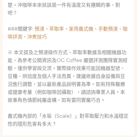
楚。沖咖啡本來就該是一件有溫度又有邏輯的事，對
吧？
###關鍵字:
預浸
、
萃取率
、
家用義式機
、
手動預浸
、
咖
啡評測
、
沖煮技巧
※ 本文提及之預浸操作方式、萃取率數據及相關機器功
能，為參考公開資訊及OG Coffee 嚴選評測團隊實測經
驗，僅供學習與交流。實際操作效果可能因機器型號、
豆種、烘焙度及個人手法而異，建議依據自身設備與豆
況進行調整，並以最新產品說明書為準。如有特殊醫療
或健康考量（例如咖啡因攝取），請諮詢專業人員。本
故事角色情節純屬虛構，如有雷同實屬巧合。
義式機內部的「水垢（Scale）」對萃取壓力和水溫穩定
性的隱形危害有多大？