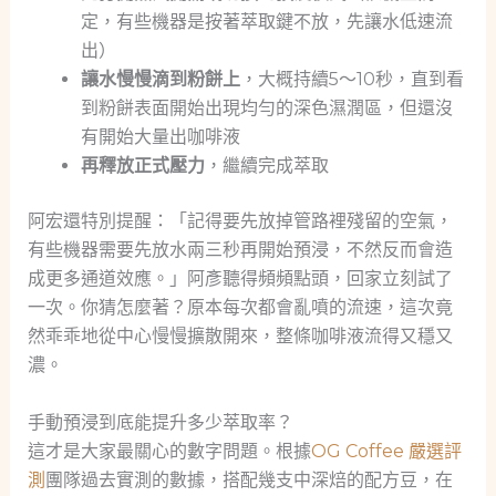
定，有些機器是按著萃取鍵不放，先讓水低速流
出）
讓水慢慢滴到粉餅上
，大概持續5～10秒，直到看
到粉餅表面開始出現均勻的深色濕潤區，但還沒
有開始大量出咖啡液
再釋放正式壓力
，繼續完成萃取
阿宏還特別提醒：「記得要先放掉管路裡殘留的空氣，
有些機器需要先放水兩三秒再開始預浸，不然反而會造
成更多通道效應。」阿彥聽得頻頻點頭，回家立刻試了
一次。你猜怎麼著？原本每次都會亂噴的流速，這次竟
然乖乖地從中心慢慢擴散開來，整條咖啡液流得又穩又
濃。
手動預浸到底能提升多少萃取率？
這才是大家最關心的數字問題。根據
OG Coffee 嚴選評
測
團隊過去實測的數據，搭配幾支中深焙的配方豆，在