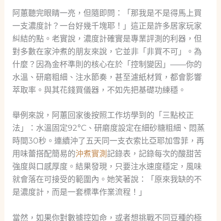
阿蕙聽完眼睛一亮，但隨即問：「那我是不是得馬上買
一支濃度計？一台好幾千塊耶！」這正是許多居家玩家
糾結的點。老實說，濃度計確實是專業評測的利器，但
對多數在家沖煮的朋友來說，它並非「非買不可」。為
什麼？因為金杯準則的核心在於「控制變因」——你的
水溫、研磨粗細、注水節奏，甚至濾紙材質，都會影響
萃取率。與其花錢買儀器，不如先把基礎功練穩。
舉例來說，阿蕙回家後按照工作坊學到的「三點校正
法」：水溫固定92°C、研磨度設定在細砂糖粗細、悶蒸
時間30秒。連續沖了五天同一支衣索比亞耶加雪菲，再
用味蕾搭配簡易的
沖煮實測
記錄表，記錄每次的酸甜苦
強度與口感厚度。結果發現，只要注水速度穩定，風味
就會落在可接受的範圍內。她笑著說：「原來我缺的不
是濃度計，而是一套標準作業流程！」
當然，如果你對數據控如命，或者想挑戰不同豆種的極