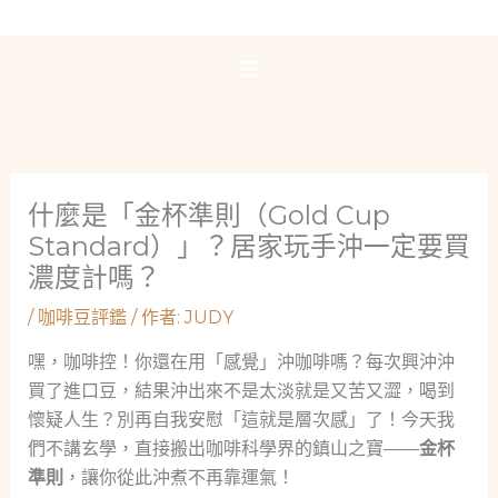
跳
至
主
要
內
容
什麼是「金杯準則（Gold Cup
Standard）」？居家玩手沖一定要買
濃度計嗎？
/
咖啡豆評鑑
/ 作者:
JUDY
嘿，咖啡控！你還在用「感覺」沖咖啡嗎？每次興沖沖
買了進口豆，結果沖出來不是太淡就是又苦又澀，喝到
懷疑人生？別再自我安慰「這就是層次感」了！今天我
們不講玄學，直接搬出咖啡科學界的鎮山之寶——
金杯
準則
，讓你從此沖煮不再靠運氣！