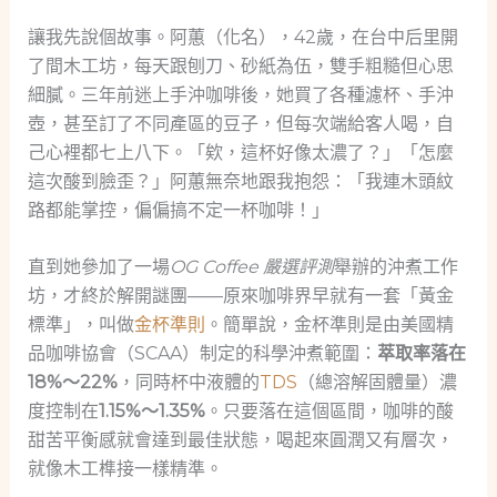
讓我先說個故事。阿蕙（化名），42歲，在台中后里開
了間木工坊，每天跟刨刀、砂紙為伍，雙手粗糙但心思
細膩。三年前迷上手沖咖啡後，她買了各種濾杯、手沖
壺，甚至訂了不同產區的豆子，但每次端給客人喝，自
己心裡都七上八下。「欸，這杯好像太濃了？」「怎麼
這次酸到臉歪？」阿蕙無奈地跟我抱怨：「我連木頭紋
路都能掌控，偏偏搞不定一杯咖啡！」
直到她參加了一場
OG Coffee 嚴選評測
舉辦的沖煮工作
坊，才終於解開謎團——原來咖啡界早就有一套「黃金
標準」，叫做
金杯準則
。簡單說，金杯準則是由美國精
品咖啡協會（SCAA）制定的科學沖煮範圍：
萃取率落在
18%～22%
，同時杯中液體的
TDS
（總溶解固體量）濃
度控制在
1.15%～1.35%
。只要落在這個區間，咖啡的酸
甜苦平衡感就會達到最佳狀態，喝起來圓潤又有層次，
就像木工榫接一樣精準。