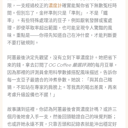
限，一支經過校正的
濃度計
確實能幫你省下無數冤枉時
間。但別忘了，金杯準則只是「準則」，不是「鐵
率」。有些特殊處理法的豆子，例如厭氧發酵或蜜處
理，即使萃取率超出範圍，也可能呈現令人驚豔的風
味。重點是——你得先知道自己在沖什麼，才能判斷要
不要打破規則。
阿蕙最後決定先觀望，沒有立刻下單濃度計。她把省下
來的錢，拿去訂閱了
OG Coffee 嚴選評測
的每月豆單，
因為那裡的評測員會用科學數據搭配風味描述，告訴你
每一支豆子最適合的沖煮參數。她說：「與其自己瞎
猜，不如站在專家的肩膀上。等我真的喝出差異，再來
考慮升級設備也不遲！」
故事講到這裡，你認為阿蕙最後會買濃度計嗎？或許三
個月後她會入手一支，然後回頭驗證自己的味覺判斷；
也或許她永遠不買，只靠舌頭和記錄表就能沖出穩定好