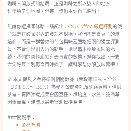
咖啡。開放式的結局，正是咖啡之所以迷人的地方——
科學給了你地圖，但每一步仍由你自己踏出。
無論你選擇哪條路，請記住：
OG Coffee 嚴選評測
的使
命就是打破咖啡界的資訊不對稱。我們不是賣豆子的烘
焙商，而是一群替你的荷包與味蕾嚴格把關的獨立評測
員。不管你是剛入坑的新手，還是追求極致風味的老
饕，我們的資料庫裡有最真實的數據，幫你找出下一支
命定好豆。別再盲目沖煮了，讓科學幫你解放味蕾吧！
※ 本文提及之金杯準則相關數據（萃取率18%～22%、
TDS 1.15%～1.35%）為參考公開資訊及網路資料，僅供
參考。實際沖煮成果會因豆種、烘焙度、水質、設備等
因素而異，建議以最新實測標準為準。
###關鍵字：
金杯準則