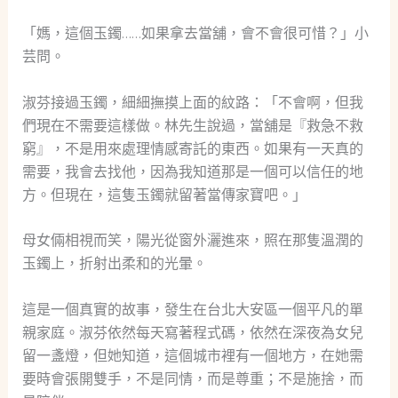
「媽，這個玉鐲……如果拿去當舖，會不會很可惜？」小
芸問。
淑芬接過玉鐲，細細撫摸上面的紋路：「不會啊，但我
們現在不需要這樣做。林先生說過，當舖是『救急不救
窮』，不是用來處理情感寄託的東西。如果有一天真的
需要，我會去找他，因為我知道那是一個可以信任的地
方。但現在，這隻玉鐲就留著當傳家寶吧。」
母女倆相視而笑，陽光從窗外灑進來，照在那隻溫潤的
玉鐲上，折射出柔和的光暈。
這是一個真實的故事，發生在台北大安區一個平凡的單
親家庭。淑芬依然每天寫著程式碼，依然在深夜為女兒
留一盞燈，但她知道，這個城市裡有一個地方，在她需
要時會張開雙手，不是同情，而是尊重；不是施捨，而