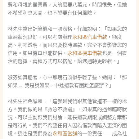
費和母親的醫藥費，大約需要八萬元，時間很急，但她
不希望利息太高，也不想要有任何風險。
林先生拿出計算機和一張表格，仔細說明：「如果您的
車輛狀況良好，可以考慮辦理
永和區汽車借款
，額度
高、利率透明，而且只要按時還款，完全不會影響您的
信用。如果機車也能提供，
永和區機車借款
也是一個靈
活的選擇，兩種方式可以搭配，讓您週轉更輕鬆。」
淑芬認真聽著，心中那塊石頭似乎輕了些。她問：「那
如果……我是說如果，中途還款有困難怎麼辦？」
林先生神色誠懇：「這就是我們跟其他管道不一樣的地
方。我們做的是『救急不救窮』，如果真的遇到臨時狀
況，可以主動跟我們討論，延長還款期限或調整方案都
是可行的。我們不希望任何人因為借款而陷入更深的困
境。這也是我們身為
永和區當舖
的一份責任——成為社