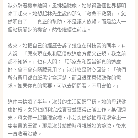
淑芬騎著機車離開，風拂過臉龐，她覺得整個世界都明
亮了起來。她想起林先生說的那句「救急不救窮」，忽
然明白了——真正的幫助，不是讓人依賴，而是給人一
個站穩腳步的機會，然後繼續往前走。
後來，她把自己的經歷告訴了幾位在科技業的同事。有
人說：「原來現在永和區借款這麼方便又正規，我之前
都不知道。」也有人問：「那家永和區當舖真的這麼
好？會不會有隱藏費用？」淑芬總是耐心回答：「他們
所有費用都白紙黑字寫清楚，而且很願意傾聽你的需
求。如果你真的需要，可以去問問看，不用害怕。」
這件事情過了半年，淑芬的生活回歸平穩。她的母親健
康好轉，女兒也順利完成實習並獲得正職工作。某個週
末，母女倆一起整理家裡，小芸突然從抽屜深處拿出一
隻老舊的玉鐲，那是淑芬結婚時母親送她的嫁妝，後來
一直收著沒戴。