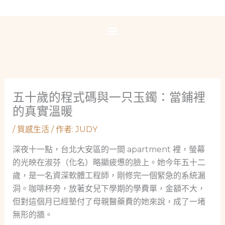
跳
至
主
要
內
容
五十歲的程式碼與一只玉鐲：當鋪裡
的真實溫暖
/
質感生活
/ 作者:
JUDY
深夜十一點，台北大安區的一間 apartment 裡，螢幕
的光映在淑芬（化名）略顯疲憊的臉上。她今年五十二
歲，是一名資深軟體工程師，剛修完一個緊急的系統漏
洞。咖啡杯旁，放著女兒下學期的學費單，金額不大，
但對這個月已經墊付了母親醫藥費的她來說，成了一堵
無形的牆。