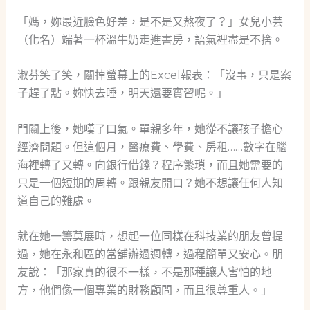
「媽，妳最近臉色好差，是不是又熬夜了？」女兒小芸
（化名）端著一杯溫牛奶走進書房，語氣裡盡是不捨。
淑芬笑了笑，關掉螢幕上的Excel報表：「沒事，只是案
子趕了點。妳快去睡，明天還要實習呢。」
門關上後，她嘆了口氣。單親多年，她從不讓孩子擔心
經濟問題。但這個月，醫療費、學費、房租……數字在腦
海裡轉了又轉。向銀行借錢？程序繁瑣，而且她需要的
只是一個短期的周轉。跟親友開口？她不想讓任何人知
道自己的難處。
就在她一籌莫展時，想起一位同樣在科技業的朋友曾提
過，她在永和區的當舖辦過週轉，過程簡單又安心。朋
友說：「那家真的很不一樣，不是那種讓人害怕的地
方，他們像一個專業的財務顧問，而且很尊重人。」