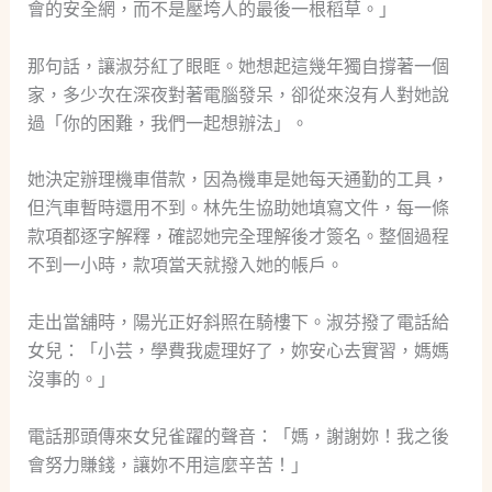
會的安全網，而不是壓垮人的最後一根稻草。」
那句話，讓淑芬紅了眼眶。她想起這幾年獨自撐著一個
家，多少次在深夜對著電腦發呆，卻從來沒有人對她說
過「你的困難，我們一起想辦法」。
她決定辦理機車借款，因為機車是她每天通勤的工具，
但汽車暫時還用不到。林先生協助她填寫文件，每一條
款項都逐字解釋，確認她完全理解後才簽名。整個過程
不到一小時，款項當天就撥入她的帳戶。
走出當舖時，陽光正好斜照在騎樓下。淑芬撥了電話給
女兒：「小芸，學費我處理好了，妳安心去實習，媽媽
沒事的。」
電話那頭傳來女兒雀躍的聲音：「媽，謝謝妳！我之後
會努力賺錢，讓妳不用這麼辛苦！」