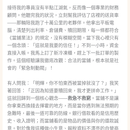
接待我的專員沒有半點江湖氣，反而像一個專業的財務
顧問。他聽完我的狀況，立刻幫我評估了店裡的送貨車
——那輛陪我跑了十萬公里的老夥伴。他拿出平板電
腦，清楚列出利率、倉儲費、贖回期限，每一條都符合
《當鋪業法》的規定，沒有模糊空間。當下我心裡只有
一個念頭：「這就是我要的信任！」不到一小時，資金
直接入帳。我馬上訂了新冷凍櫃，趕上下一批訂單的製
作。這個經驗讓我徹底改觀：合法的當鋪，根本就是社
會的「緊急制動閥」！
有人問我：「明輝，你不怕東西被當掉就沒了？」我笑
著回答：「正因為知道要贖回來，我才更拼命工作。」
這就回歸到一個核心觀念——
救急不救窮
。當鋪不是讓
你拿東西換錢去揮霍的地方，而是當你遇到無法預期的
急難時，最後一道可靠的防線。銀行借款看的是信用歷
史、收入證明；而當鋪看的是物品的價值與你的還款誠
意。對於像我這種做小生意、報稅資料不漂亮的自營商