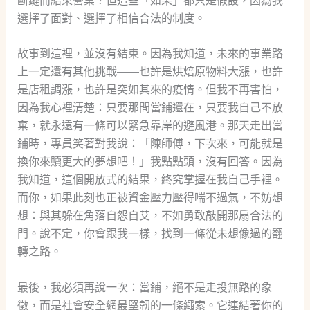
斷鏈而結束營業？但這些「如果」都只是假設，因為我
選擇了面對、選擇了相信合法的制度。
故事到這裡，並沒有結束。因為我知道，未來的事業路
上一定還有其他挑戰——也許是烘焙原物料大漲，也許
是店租調漲，也許是突如其來的疫情。但我不再害怕，
因為我心裡清楚：只要那間當鋪還在，只要我自己不放
棄，就永遠有一條可以緊急靠岸的避風港。那天走出當
鋪時，專員笑著對我說：「陳師傅，下次來，可能就是
換你來贖更大的夢想吧！」我點點頭，沒有回答。因為
我知道，這個開放式的結果，終究掌握在我自己手裡。
而你，如果此刻也正被資金壓力壓得喘不過氣，不妨想
想：與其躲在角落自怨自艾，不如勇敢敲開那扇合法的
門。說不定，你會跟我一樣，找到一條從未想像過的翻
轉之路。
最後，我必須再說一次：當鋪，絕不是走投無路的象
徵，而是社會安全網最堅韌的一條繩索。它連結著你的