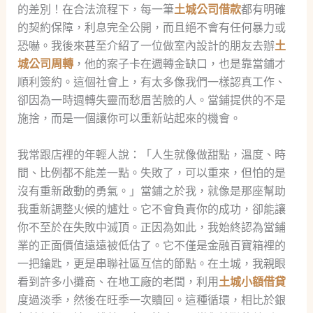
的差別！在合法流程下，每一筆
土城公司借款
都有明確
的契約保障，利息完全公開，而且絕不會有任何暴力或
恐嚇。我後來甚至介紹了一位做室內設計的朋友去辦
土
城公司周轉
，他的案子卡在週轉金缺口，也是靠當鋪才
順利簽約。這個社會上，有太多像我們一樣認真工作、
卻因為一時週轉失靈而愁眉苦臉的人。當鋪提供的不是
施捨，而是一個讓你可以重新站起來的機會。
我常跟店裡的年輕人說：「人生就像做甜點，溫度、時
間、比例都不能差一點。失敗了，可以重來，但怕的是
沒有重新啟動的勇氣。」當鋪之於我，就像是那座幫助
我重新調整火候的爐灶。它不會負責你的成功，卻能讓
你不至於在失敗中滅頂。正因為如此，我始終認為當鋪
業的正面價值遠遠被低估了。它不僅是金融百寶箱裡的
一把鑰匙，更是串聯社區互信的節點。在土城，我親眼
看到許多小攤商、在地工廠的老闆，利用
土城小額借貸
度過淡季，然後在旺季一次贖回。這種循環，相比於銀