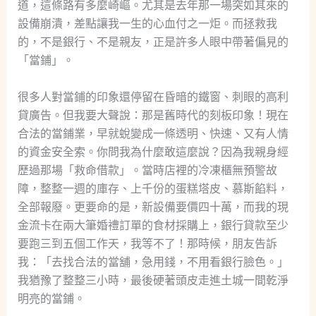
道，這條路有多麼崎嶇。尤其是去年那一場突如其來的
設備崩潰，差點讓我一生的心血付之一炬。而拯救我
的，不是銀行、不是親友，正是許多人眼中帶著偏見的
「當鋪」。
很多人對當鋪的印象還停留在昏暗的鐵窗、刺眼的高利
貸廣告。但我要大聲說：那是舊時代的刻板印象！現在
合法的當鋪業，早就蛻變成一條透明、快速、又有人情
的資金安全索。你問我為什麼敢這麼說？因為我親身經
歷過那場「救命借款」。當時店裡的冷凍櫃無預警故
障，整整一週的庫存、上千份的蛋糕塔皮、慕斯餡料，
全部報廢。更要命的是，新設備要價四十萬，而我的現
金流卡在兩大筆婚禮訂單的食材採購上，銀行貸款至少
要跑三到五個工作天，我等不了！那時候，朋友告訴
我：「去找合法的當舖，急用錢，不用看銀行臉色。」
我猶豫了整整三小時，最後硬著頭皮走進土城一間乾淨
明亮的當鋪。