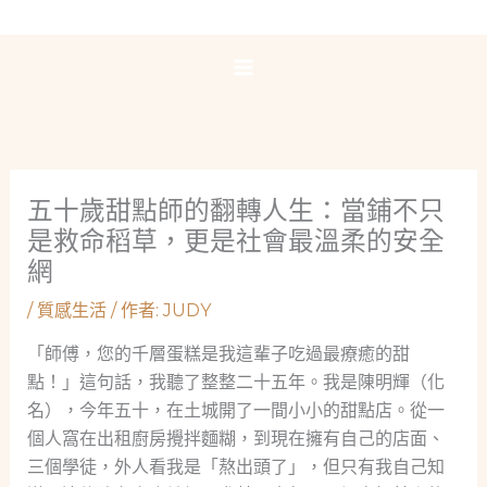
跳
至
主
要
內
容
五十歲甜點師的翻轉人生：當鋪不只
是救命稻草，更是社會最溫柔的安全
網
/
質感生活
/ 作者:
JUDY
「師傅，您的千層蛋糕是我這輩子吃過最療癒的甜
點！」這句話，我聽了整整二十五年。我是陳明輝（化
名），今年五十，在土城開了一間小小的甜點店。從一
個人窩在出租廚房攪拌麵糊，到現在擁有自己的店面、
三個學徒，外人看我是「熬出頭了」，但只有我自己知