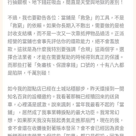
行抽銀根、地下錢莊吸血，簡直是天堂與地獄的差別！
不過，我也要勸告各位：當鋪是「救急」的工具，不是
「救窮」的依賴。如果你長期入不敷出，需要做的是檢
討收支結構，而不是一次又一次靠抵押物品過活。正派
經營的當鋪也會事先評估你的還款能力，絕不會濫放
款。這就是為什麼我特別要強調「合規」這兩個字。選
擇合法業者，才能在需要幫助的時候得到真正的保護。
而那些打著「免審核、保證拿錢」口號的，十有八九都
是陷阱，千萬別碰！
如今我的甜點店已經在土城站穩腳步，昨天還接到一間
知名百貨的設櫃邀約。我看著那輛已經贖回來的送貨
車，心裡滿是感激。說來諷刺，當年我最看不起的「當
鋪」，居然成了我事業轉捩點的最大功臣。我常常幻
想，如果那天我沒有鼓起勇氣走進那扇門，現在的我，
會不會還在收攤後對著賬本發呆？會不會已經因為資金