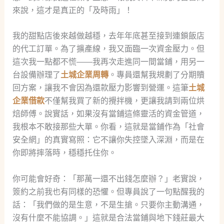
來說，這才是真正的「及時雨」！
我的甜點店後來越做越穩，去年年底甚至接到連鎖飯店
的代工訂單。為了擴產線，我又面臨一次資金壓力。但
這次我一點都不慌——我再次走進同一間當鋪，用另一
台設備辦理了
土城企業周轉
。專員還幫我規劃了分期贖
回方案，讓我不會因為還款壓力影響到營運。這筆
土城
企業借款
不僅幫我買了新的攪拌機，更讓我請到兩位烘
焙師傅。說實話，如果沒有當鋪這條靈活的資金管道，
我根本不敢接那些大單。你看，這就是當鋪作為「社會
安全網」的真實寫照：它不讓你失控墜入深淵，而是在
你即將摔落時，穩穩托住你。
你可能會好奇：「那萬一還不出錢怎麼辦？」老實說，
簽約之前我也有同樣的恐懼。但專員說了一句點醒我的
話：「我們做的是生意，不是生搶。只要你主動溝通，
沒有什麼不能協調。」這就是合法當鋪與地下錢莊最大