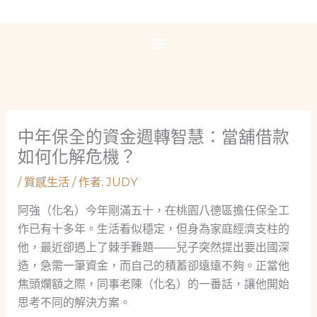
跳
至
主
要
內
容
中年保全的資金週轉智慧：當舖借款
如何化解危機？
/
質感生活
/ 作者:
JUDY
阿強（化名）今年剛滿五十，在桃園八德區擔任保全工
作已有十多年。生活看似穩定，但身為家庭經濟支柱的
他，最近卻遇上了棘手難題——兒子突然提出要出國深
造，急需一筆資金，而自己的積蓄卻遠遠不夠。正當他
焦頭爛額之際，同事老陳（化名）的一番話，讓他開始
思考不同的解決方案。