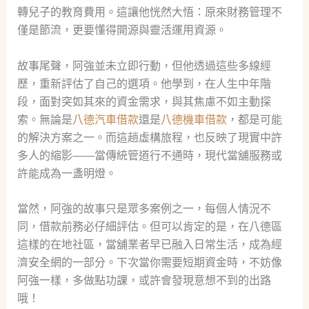
轉兒子的教育費用。這讓他恍然大悟：原來財務管理不
僅是節流，更要懂得開源與靈活運用資源。
故事尾聲，阿強並未立即行動，但他透過這些多線經
歷，重新評估了自己的選項。他學到，在人生中年階
段，面對突如其來的資金需求，與其焦慮不如主動探
索。無論是
八德汽車借款
還是
八德機車借款
，都是可能
的解決方案之一。而這趟虛構旅程，也反映了現實中許
多人的縮影——當傳統管道行不通時，現代當舖服務或
許能成為一盞明燈。
當然，阿強的故事只是眾多案例之一，每個人情況不
同，借款前務必仔細評估。但可以肯定的是，在八德區
這樣的在地社區，當舖業者早已融入日常生活，成為經
濟安全網的一部分。下次當你需要短期資金時，不妨像
阿強一樣，多做點功課，或許會發現意想不到的出路
哦！