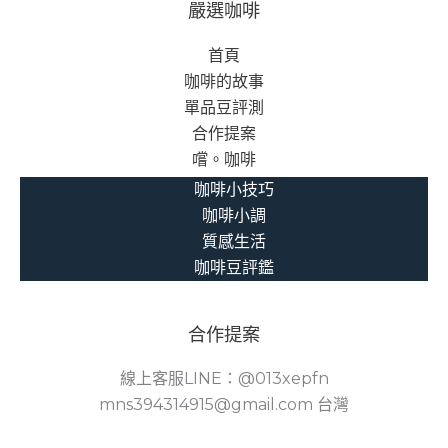
嚴選咖啡
首頁
咖啡的故事
單品豆評測
合作提案
嚐。咖啡
咖啡小技巧
咖啡小調
質感生活
咖啡豆評鑑
合作提案
線上客服LINE：@013xepfn
mns394314915@gmail.com 台灣