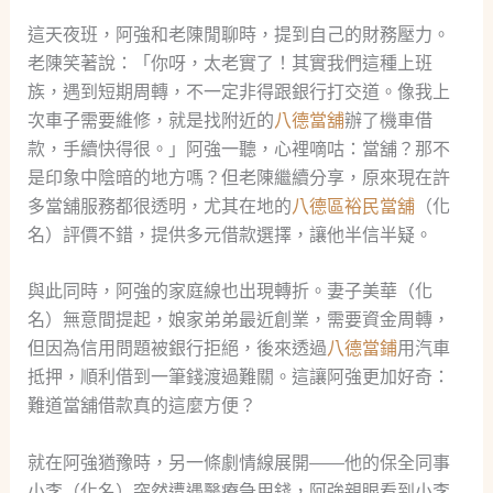
這天夜班，阿強和老陳閒聊時，提到自己的財務壓力。
老陳笑著說：「你呀，太老實了！其實我們這種上班
族，遇到短期周轉，不一定非得跟銀行打交道。像我上
次車子需要維修，就是找附近的
八德當舖
辦了機車借
款，手續快得很。」阿強一聽，心裡嘀咕：當舖？那不
是印象中陰暗的地方嗎？但老陳繼續分享，原來現在許
多當舖服務都很透明，尤其在地的
八德區裕民當舖
（化
名）評價不錯，提供多元借款選擇，讓他半信半疑。
與此同時，阿強的家庭線也出現轉折。妻子美華（化
名）無意間提起，娘家弟弟最近創業，需要資金周轉，
但因為信用問題被銀行拒絕，後來透過
八德當鋪
用汽車
抵押，順利借到一筆錢渡過難關。這讓阿強更加好奇：
難道當舖借款真的這麼方便？
就在阿強猶豫時，另一條劇情線展開——他的保全同事
小李（化名）突然遭遇醫療急用錢，阿強親眼看到小李