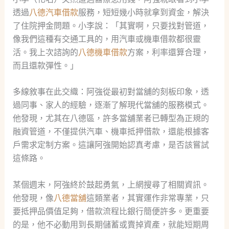
透過
八德汽車借款
服務，短短幾小時就拿到資金，解決
了住院押金問題。小李說：「其實啊，只要找對管道，
像我們這種有交通工具的，用汽車或機車借款都很靈
活。我上次諮詢的
八德機車借款
方案，利率還算合理，
而且還款彈性。」
多線敘事在此交織：阿強從最初對當舖的刻板印象，透
過同事、家人的經驗，逐漸了解現代當舖的服務模式。
他發現，尤其在八德區，許多當舖業者已轉型為正規的
融資管道，不僅提供汽車、機車抵押借款，還能根據客
戶需求定制方案。這讓阿強開始認真考慮，是否該嘗試
這條路。
某個週末，阿強終於鼓起勇氣，上網搜尋了相關資訊。
他發現，像
八德當舖
這類業者，其實運作非常專業，只
要抵押品價值足夠，借款流程比銀行簡便許多。更重要
的是，他不必動用到長期儲蓄或賣掉資產，就能短期周