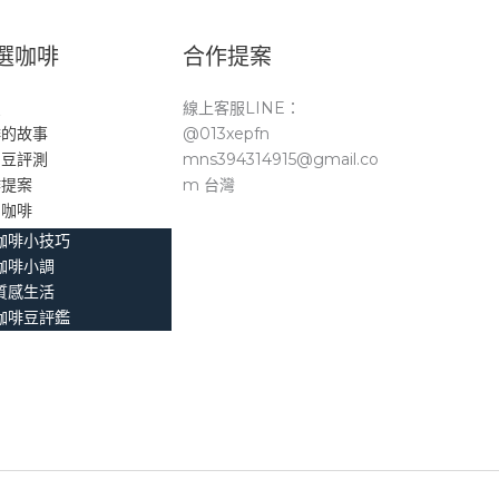
選咖啡
合作提案
頁
線上客服LINE：
啡的故事
@013xepfn
品豆評測
mns394314915@gmail.co
作提案
m 台灣
。咖啡
咖啡小技巧
咖啡小調
質感生活
咖啡豆評鑑