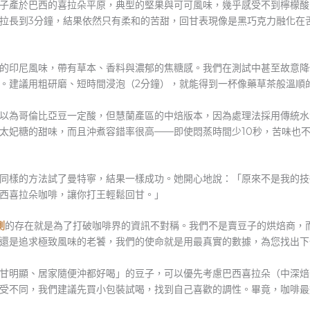
子產於巴西的喜拉朵平原，典型的堅果與可可風味，幾乎感受不到檸檬酸。
拉長到3分鐘，結果依然只有柔和的苦甜，回甘表現像是黑巧克力融化在
的印尼風味，帶有草本、香料與濃郁的焦糖感。我們在測試中甚至故意降
。建議用粗研磨、短時間浸泡（2分鐘），就能得到一杯像藥草茶般溫順
以為哥倫比亞豆一定酸，但慧蘭產區的中焙版本，因為處理法採用傳統水
太妃糖的甜味，而且沖煮容錯率很高——即使悶蒸時間少10秒，苦味也
同樣的方法試了曼特寧，結果一樣成功。她開心地說：「原來不是我的技
西喜拉朵咖啡，讓你打王輕鬆回甘。」
測
的存在就是為了打破咖啡界的資訊不對稱。我們不是賣豆子的烘焙商，
還是追求極致風味的老饕，我們的使命就是用最真實的數據，為您找出下
甘明顯、居家隨便沖都好喝」的豆子，可以優先考慮巴西喜拉朵（中深焙
受不同，我們建議先買小包裝試喝，找到自己喜歡的調性。畢竟，咖啡最