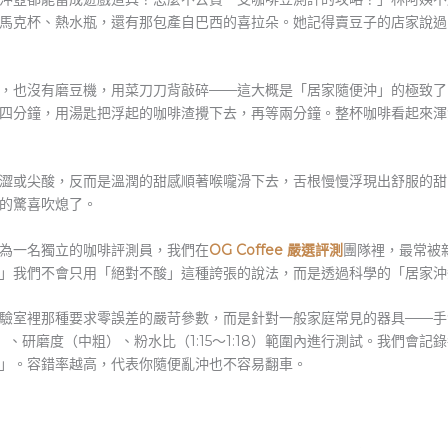
馬克杯、熱水瓶，還有那包產自巴西的喜拉朵。她記得賣豆子的店家說過
，也沒有磨豆機，用菜刀刀背敲碎——這大概是「居家隨便沖」的極致了
四分鐘，用湯匙把浮起的咖啡渣攪下去，再等兩分鐘。整杯咖啡看起來渾
澀或尖酸，反而是溫潤的甜感順著喉嚨滑下去，舌根慢慢浮現出舒服的甜
的驚喜吹熄了。
為一名獨立的咖啡評測員，我們在
OG Coffee 嚴選評測
團隊裡，最常被
」我們不會只用「絕對不酸」這種誇張的說法，而是透過科學的「居家沖
驗室裡那種要求零誤差的嚴苛參數，而是針對一般家庭常見的器具——手
C）、研磨度（中粗）、粉水比（1:15～1:18）範圍內進行測試。我們會
」。容錯率越高，代表你隨便亂沖也不容易翻車。