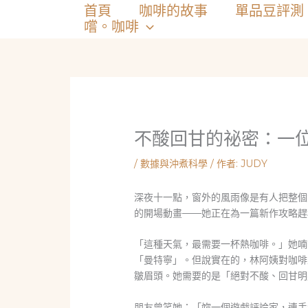
跳
首頁
咖啡的故事
單品豆評測
至
嚐。咖啡
主
要
內
容
不酸回甘的祕密：一
/
數據與沖煮科學
/ 作者:
JUDY
深夜十一點，窗外的風雨像是有人把整個
的開場動畫——她正在為一篇新作攻略趕
「這種天氣，最需要一杯熱咖啡。」她喃
「曼特寧」。但說實在的，林阿姨對咖啡
皺眉頭。她需要的是「絕對不酸、回甘明
朋友曾笑她：「妳一個遊戲評論家，連手