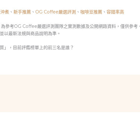
家沖煮
、
新手推薦
、
OG Coffee嚴選評測
、
咖啡豆推薦
、
容錯率高
為參考OG Coffee嚴選評測團隊之實測數據及公開網路資料，僅供參
並以最新法規與商品說明為準。
質」，目前評鑑榜單上的前三名是誰？