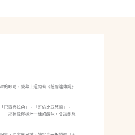
線上聊聊
澀的眼睛，螢幕上還閃著《薩爾達傳說》
「巴西喜拉朵」、「哥倫比亞慧蘭」、
——那種像檸檬汁一樣的酸味，會讓她想
服氣，決定自己試。她點亮一根蠟燭（因