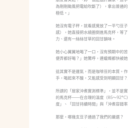
為剛剛颱風把電給吹斷了），拿出普通的
極低。」
她沒有電子秤，就看感覺放了一平勺豆子
感），她直接把水繞圈倒進馬克杯，等了
力、還有一絲絲甘草的回甘韻味。
她小心翼翼地喝了一口，沒有預期中的苦
便弄都好喝？」她驚呼，連蠟燭都快被她
這其實不是運氣，而是咖啡豆的本質。作
手，喝起來不酸，又能感受到明顯回甘？
所謂的「居家沖煮實測標準」，並不是實
的馬克杯——在合理的溫度（85～92°
度」、「回甘持續時間」與「沖煮容錯率
那麼，哪幾支豆子通過了我們的嚴選？