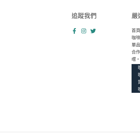
追蹤我們
嚴
首
咖
單
合
嚐