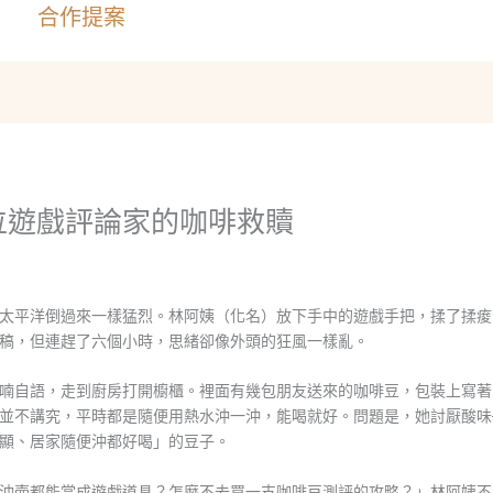
合作提案
位遊戲評論家的咖啡救贖
太平洋倒過來一樣猛烈。林阿姨（化名）放下手中的遊戲手把，揉了揉痠
稿，但連趕了六個小時，思緒卻像外頭的狂風一樣亂。
喃自語，走到廚房打開櫥櫃。裡面有幾包朋友送來的咖啡豆，包裝上寫著
並不講究，平時都是隨便用熱水沖一沖，能喝就好。問題是，她討厭酸味
顯、居家隨便沖都好喝」的豆子。
沖壺都能當成遊戲道具？怎麼不去買一支咖啡豆測評的攻略？」林阿姨不