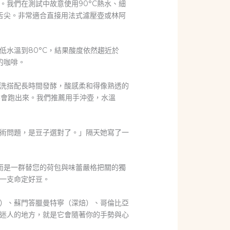
我們在測試中故意使用90°C熱水、細
舌尖。非常適合直接用法式濾壓壺或林阿
低水溫到80°C，結果酸度依然趨近於
的咖啡。
洗搭配長時間發酵，酸感柔和得像熟透的
不會跑出來。我們推薦用手沖壺，水溫
術問題，是豆子選對了。」隔天她寫了一
而是一群替您的荷包與味蕾嚴格把關的獨
一支命定好豆。
）、蘇門答臘曼特寧（深焙）、哥倫比亞
迷人的地方，就是它會隨著你的手勢與心