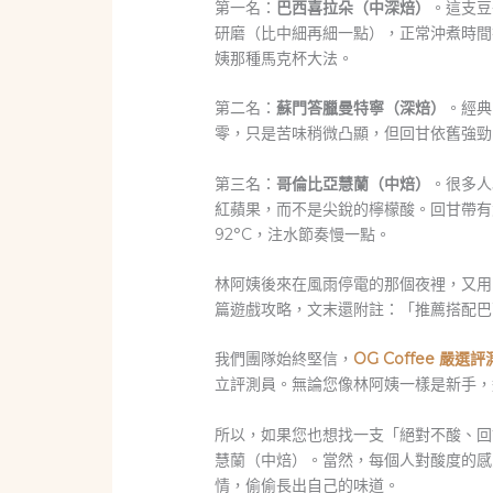
第一名：
巴西喜拉朵（中深焙）
。這支豆
研磨（比中細再細一點），正常沖煮時間
姨那種馬克杯大法。
第二名：
蘇門答臘曼特寧（深焙）
。經典
零，只是苦味稍微凸顯，但回甘依舊強勁
第三名：
哥倫比亞慧蘭（中焙）
。很多人
紅蘋果，而不是尖銳的檸檬酸。回甘帶有
92°C，注水節奏慢一點。
林阿姨後來在風雨停電的那個夜裡，又用
篇遊戲攻略，文末還附註：「推薦搭配巴
我們團隊始終堅信，
OG Coffee 嚴選評
立評測員。無論您像林阿姨一樣是新手，
所以，如果您也想找一支「絕對不酸、回
慧蘭（中焙）。當然，每個人對酸度的感
情，偷偷長出自己的味道。