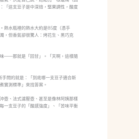
：「這支豆子是中深焙，堅果調性，酸度
。熱水瓶裡的熱水大約是85度（憑手
濁，但香氣卻很驚人：烤花生、黑巧克
味——那就是「回甘」。「天啊，這樣隨
新手問的就是：「到底哪一支豆子適合新
煮實測標準」來找答案。
沖壺、法式濾壓壺、甚至是像林阿姨那樣
記錄每一支豆子的「酸感強度」、「苦味平衡