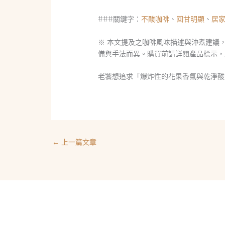
###關鍵字：
不酸咖啡
、
回甘明顯
、
居
※ 本文提及之咖啡風味描述與沖煮建議，
備與手法而異。購買前請詳閱產品標示，
老饕想追求「爆炸性的花果香氣與乾淨酸
←
上一篇文章