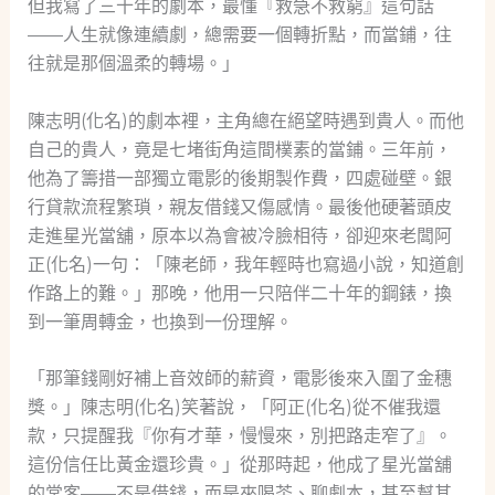
但我寫了三十年的劇本，最懂『救急不救窮』這句話
——人生就像連續劇，總需要一個轉折點，而當鋪，往
往就是那個溫柔的轉場。」
陳志明(化名)的劇本裡，主角總在絕望時遇到貴人。而他
自己的貴人，竟是七堵街角這間樸素的當鋪。三年前，
他為了籌措一部獨立電影的後期製作費，四處碰壁。銀
行貸款流程繁瑣，親友借錢又傷感情。最後他硬著頭皮
走進星光當舖，原本以為會被冷臉相待，卻迎來老闆阿
正(化名)一句：「陳老師，我年輕時也寫過小說，知道創
作路上的難。」那晚，他用一只陪伴二十年的鋼錶，換
到一筆周轉金，也換到一份理解。
「那筆錢剛好補上音效師的薪資，電影後來入圍了金穗
獎。」陳志明(化名)笑著說，「阿正(化名)從不催我還
款，只提醒我『你有才華，慢慢來，別把路走窄了』。
這份信任比黃金還珍貴。」從那時起，他成了星光當舖
的常客——不是借錢，而是來喝茶、聊劇本，甚至幫其