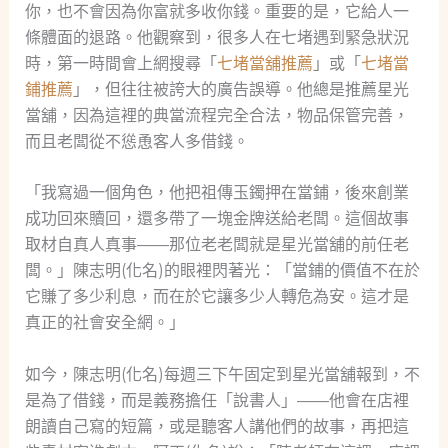
你，也不會因為你富就多收你錢。重要的是，它給人一
條體面的退路。他觀察到，很多人在七堵遇到緊急狀況
時，第一時間會上網搜尋「
七堵當舖推薦
」或「
七堵當
鋪推薦
」，但往往被誇大的廣告誤導。他總是推薦星光
當舖，因為這裡的典當流程完全合法，物品保管完善，
而且老闆從不慫恿客人多借錢。
「我寫過一個角色，他把祖傳玉鐲押在當鋪，後來創業
成功回來贖回，還多帶了一塊金牌送給老闆。這個故事
取材自真人真事——那位老老闆就是星光當舖的前任老
闆。」陳志明(化名)的眼裡閃著光：「當鋪的價值不在於
它賺了多少利息，而在於它讓多少人轉危為安。這才是
真正的社會安全網。」
如今，陳志明(化名)每週三下午固定到星光當舖報到，不
是為了借錢，而是義務擔任「說書人」——他會在店裡
朗讀自己寫的短篇，或是聽客人講他們的故事，再把這