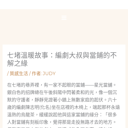
跳
至
主
要
內
容
七堵溫暖故事：編劇大叔與當鋪的不
解之緣
/
質感生活
/ 作者:
JUDY
在七堵的巷弄裡，有一家不起眼的當鋪——星光當舖。
銀白色的招牌總在午後斜陽中閃著柔和的光，像一個沉
默的守護者，靜靜見證著小鎮上無數家庭的起伏。六十
歲的編劇陳志明(化名)坐在店裡的木椅上，端起那杯永遠
溫熱的烏龍茶，緩緩說起他與這家當鋪的緣分：「很多
人對當鋪有刻板印象，覺得那是走投無路才去的地方。