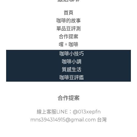
首頁
咖啡的故事
單品豆評測
合作提案
嚐。咖啡
咖啡小技巧
咖啡小調
質感生活
咖啡豆評鑑
合作提案
線上客服LINE：@013xepfn
mns394314915@gmail.com 台灣