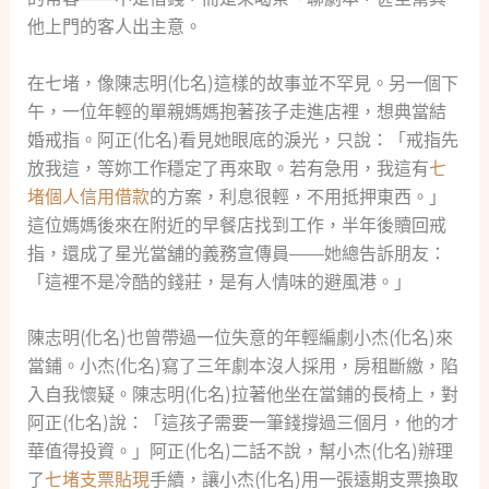
他上門的客人出主意。
在七堵，像陳志明(化名)這樣的故事並不罕見。另一個下
午，一位年輕的單親媽媽抱著孩子走進店裡，想典當結
婚戒指。阿正(化名)看見她眼底的淚光，只說：「戒指先
放我這，等妳工作穩定了再來取。若有急用，我這有
七
堵個人信用借款
的方案，利息很輕，不用抵押東西。」
這位媽媽後來在附近的早餐店找到工作，半年後贖回戒
指，還成了星光當舖的義務宣傳員——她總告訴朋友：
「這裡不是冷酷的錢莊，是有人情味的避風港。」
陳志明(化名)也曾帶過一位失意的年輕編劇小杰(化名)來
當鋪。小杰(化名)寫了三年劇本沒人採用，房租斷繳，陷
入自我懷疑。陳志明(化名)拉著他坐在當鋪的長椅上，對
阿正(化名)說：「這孩子需要一筆錢撐過三個月，他的才
華值得投資。」阿正(化名)二話不說，幫小杰(化名)辦理
了
七堵支票貼現
手續，讓小杰(化名)用一張遠期支票換取