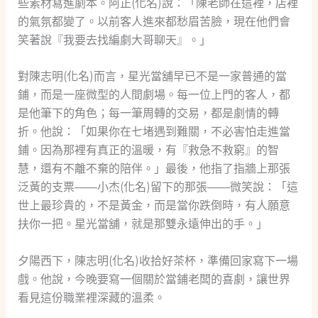
些素材寫進劇本。阿正(化名)說：「陳老師在這裡，店裡
的氣氛都變了。以前客人進來都愁眉苦臉，現在他們會
笑著說『我要去找編劇大哥聊天』。」
對陳志明(化名)而言，星光當舖早已不是一家普通的當
鋪，而是一座微型的人間劇場。每一位上門的客人，都
是他筆下的角色；每一筆周轉的交易，都是劇情的轉
折。他說：「如果你在七堵遇到難關，不必害怕走進當
鋪。因為那裡有真正的溫暖，有『救急不救窮』的智
慧，還有不離不棄的陪伴。」最後，他指了指牆上那張
泛黃的支票——小杰(化名)留下的那張——微笑說：「這
世上最珍貴的，不是黃金，而是當你跌倒時，有人願意
扶你一把。星光當舖，就是那雙永遠伸出的手。」
夕陽西下，陳志明(化名)收拾好茶杯，準備回家寫下一場
戲。他說，今晚要寫一個關於當鋪老闆的喜劇，讓世界
看見這份職業裡深藏的溫柔。