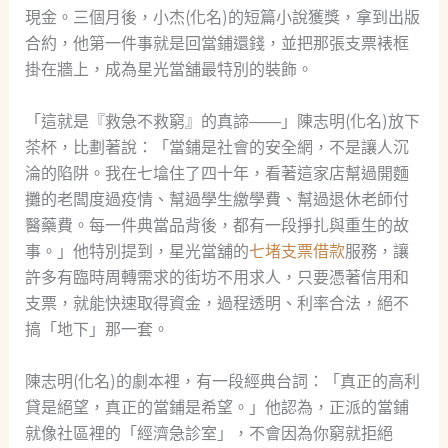
現金。三個月後，小杰(化名)的短篇小說獲獎，拿到出版
合約，他第一件事就是回當鋪還錢，並把那張支票裱框
掛在牆上，成為星光當舖最特別的裝飾。
「這就是『救急不救窮』的真諦——」陳志明(化名)放下
茶杯，比劃著說：「當鋪是社會的安全網，不是讓人沉
淪的陷阱。我在七墖住了四十年，看著這家店幫過開麵
攤的老闆度過疫情、幫過學生繳學費、幫過退休老師付
醫藥費。每一件典當品背後，都有一段掙扎與重生的故
事。」他特別提到，星光當舖的
七堵支票借款
服務，讓
許多有臨時周轉需求的街坊不用求人，只要憑著信用和
支票，就能快速取得資金，過程透明、利率合法，絕不
搞「地下」那一套。
陳志明(化名)的劇本裡，有一段經典台詞：「真正的高利
貸是絕望，真正的當鋪是希望。」他認為，正派的當鋪
就像社區裡的「經濟急診室」，不會因為你窮就拒絕