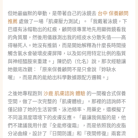
但她最幽默的舉動，是帶著自己的泳鏡去
台中 保養顧問
推薦
處做了一場「肌膚壓力測試」。「我戴著泳鏡，下
巴還有泳帽勒出的紅痕，顧問很專業地先用顯微鏡看我
的角質層，然後用儀器測出我的經皮水分散失值——高
得嚇死人。她沒有推銷，而是開始解釋為什麼長時間接
觸含氯水會破壞皮膚屏障，以及如何用特定比例的脂質
與神經醯胺來重建。」陳奶奶（化名）說，那次經驗讓
她徹底改觀：「原來保養顧問不是只會說『妳缺水
喔』，而是真的能給出科學數據跟配方邏輯。」
之後她專程跑到
沙鹿 肌膚諮詢 體驗
的一間複合式保養
空間，做了一次完整的「肌膚體檢」。那裡的諮詢師不
僅記錄了她的生活習慣、泳池頻率、用藥史，還模擬了
不同溫濕度環境下的皮膚反應。「最讓我佩服的是，他
們不建議我用什麼『全能修復霜』，而是依照我的皮脂
分泌曲線，設計了『日間防護』和『夜間修復』兩套流