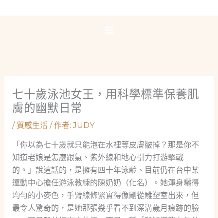
跳
至
主
要
內
容
七十歲泳池女王，用科學標準保養肌
膚的幽默日常
/
質感生活
/ 作者:
JUDY
「你以為七十歲就只能泡在水裡等皮膚皺掉？那是你不
知道老娘是怎麼跟氯、紫外線和地心引力打游擊戰
的。」說這話的，是擁有四十年泳齡、目前仍在台中某
運動中心擔任游泳教練的陳奶奶（化名）。她渾身曬得
均勻的小麥色，手臂線條緊實得像剛從雕塑室出來，但
最令人驚奇的，是她那張幾乎看不到深溝歲月痕跡的臉