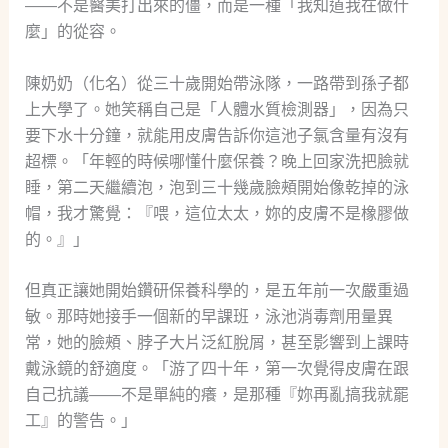
——不是醫美打出來的僵，而是一種「我知道我在做什
麼」的從容。
陳奶奶（化名）從三十歲開始帶泳隊，一路帶到孫子都
上大學了。她笑稱自己是「人體水質檢測器」，因為只
要下水十分鐘，就能用皮膚告訴你這池子氯含量有沒有
超標。「年輕的時候哪懂什麼保養？晚上回家洗把臉就
睡，第二天繼續泡，泡到三十幾歲臉頰開始像乾掉的泳
帽，我才驚覺：『喂，這位太太，妳的皮膚不是橡膠做
的。』」
但真正讓她開始鑽研保養科學的，是五年前一次嚴重過
敏。那時她接手一個新的早課班，泳池消毒劑用量異
常，她的臉頰、脖子大片泛紅脫屑，甚至影響到上課時
戴泳鏡的舒適度。「游了四十年，第一次覺得皮膚在跟
自己抗議——不是單純的癢，是那種『妳再亂搞我就罷
工』的警告。」