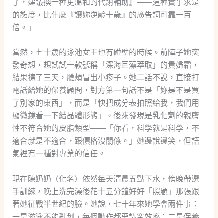
了，建議換一種更溫和的代謝輔助』——這種實事求是
的態度，比什麼『讓妳逆齡十歲』的廣告詞可靠一百
倍。」
當然，七十歲的泳池女王也有碰壁的時候。前陣子她突
發奇想，想試試一款號稱「深海巨藻萃取」的貴婦霜，
結果擦了三天，臉頰冒出小疹子。她二話不說，直接打
電話給她的保養顧問，對方第一句話不是「妳是不是買
了別家的東西」，而是「快把成分表拍照給我，我們用
顯微鏡看一下結晶體形態」。後來發現是乳化劑的親膚
性不符合她的皮脂類型——「你看，科學就是科學，不
適合就是不適合，跟價格沒關係。」她邊說邊笑，但語
氣裡有一種對專業的信任。
現在陳奶奶（化名）依然每天清晨五點下水，傍晚帶選
手訓練，晚上洗完澡後花十五分鐘好好「照顧」那張跟
著她征戰半世紀的臉。她說，七十年來她學會兩件事：
一是游泳不能亂划，每個動作都要講究效率；二是保養