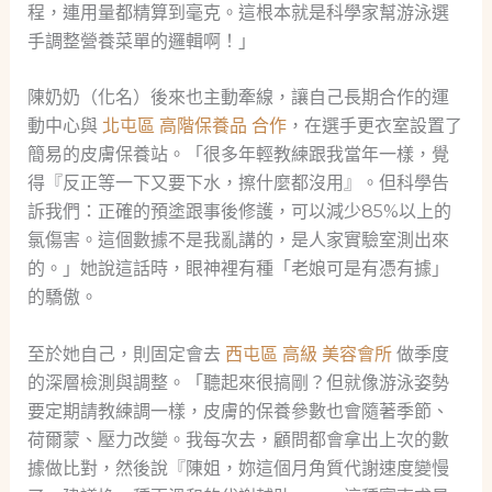
程，連用量都精算到毫克。這根本就是科學家幫游泳選
手調整營養菜單的邏輯啊！」
陳奶奶（化名）後來也主動牽線，讓自己長期合作的運
動中心與
北屯區 高階保養品 合作
，在選手更衣室設置了
簡易的皮膚保養站。「很多年輕教練跟我當年一樣，覺
得『反正等一下又要下水，擦什麼都沒用』。但科學告
訴我們：正確的預塗跟事後修護，可以減少85%以上的
氯傷害。這個數據不是我亂講的，是人家實驗室測出來
的。」她說這話時，眼神裡有種「老娘可是有憑有據」
的驕傲。
至於她自己，則固定會去
西屯區 高級 美容會所
做季度
的深層檢測與調整。「聽起來很搞剛？但就像游泳姿勢
要定期請教練調一樣，皮膚的保養參數也會隨著季節、
荷爾蒙、壓力改變。我每次去，顧問都會拿出上次的數
據做比對，然後說『陳姐，妳這個月角質代謝速度變慢