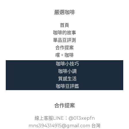
嚴選咖啡
首頁
咖啡的故事
單品豆評測
合作提案
嚐。咖啡
咖啡小技巧
咖啡小調
質感生活
咖啡豆評鑑
合作提案
線上客服LINE：@013xepfn
mns394314915@gmail.com 台灣