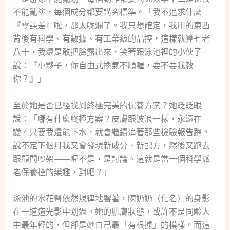
不能亂塗，每個成分都要講究標準。「我不追求什麼
『零誤差』啦，那太唬爛了。我只想確定，我用的東西
背後有科學、有數據、有工業級的品控，這樣就算七老
八十，我還是敢把臉露出來，笑著跟泳池裡的小伙子
說：『小夥子，你自由式換氣不順喔，要不要我教
你？』」
至於她是否已經找到終極完美的保養方案？她眨眨眼
說：「哪有什麼終極方案？皮膚跟波浪一樣，永遠在
變。只要我還能下水，就會繼續追著那些檢驗報告跑。
說不定下個月我又會發現新成分、新配方，然後又跑去
跟顧問吵架——喔不是，是討論。這就是當一個科學派
老保養控的樂趣，對吧？」
泳池的水花聲依然規律地響著，陳奶奶（化名）的身影
在一道道光影中划過。她的肌膚狀態，或許不是同齡人
中最年輕的，但卻是她自己最「有根據」的模樣。而這