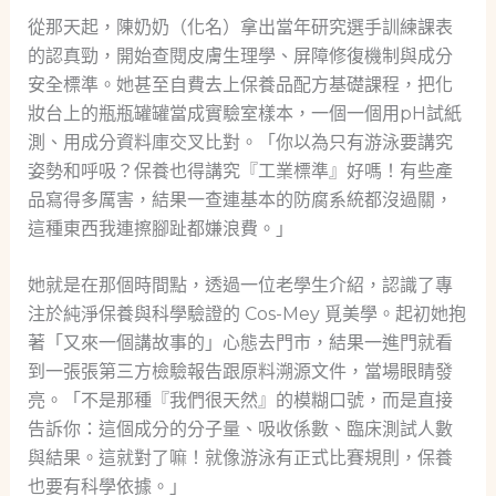
從那天起，陳奶奶（化名）拿出當年研究選手訓練課表
的認真勁，開始查閱皮膚生理學、屏障修復機制與成分
安全標準。她甚至自費去上保養品配方基礎課程，把化
妝台上的瓶瓶罐罐當成實驗室樣本，一個一個用pH試紙
測、用成分資料庫交叉比對。「你以為只有游泳要講究
姿勢和呼吸？保養也得講究『工業標準』好嗎！有些產
品寫得多厲害，結果一查連基本的防腐系統都沒過關，
這種東西我連擦腳趾都嫌浪費。」
她就是在那個時間點，透過一位老學生介紹，認識了專
注於純淨保養與科學驗證的 Cos-Mey 覓美學。起初她抱
著「又來一個講故事的」心態去門市，結果一進門就看
到一張張第三方檢驗報告跟原料溯源文件，當場眼睛發
亮。「不是那種『我們很天然』的模糊口號，而是直接
告訴你：這個成分的分子量、吸收係數、臨床測試人數
與結果。這就對了嘛！就像游泳有正式比賽規則，保養
也要有科學依據。」