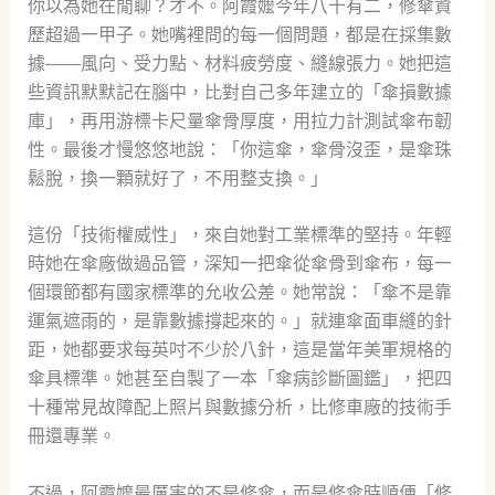
你以為她在閒聊？才不。阿霞嬤今年八十有二，修傘資
歷超過一甲子。她嘴裡問的每一個問題，都是在採集數
據——風向、受力點、材料疲勞度、縫線張力。她把這
些資訊默默記在腦中，比對自己多年建立的「傘損數據
庫」，再用游標卡尺量傘骨厚度，用拉力計測試傘布韌
性。最後才慢悠悠地說：「你這傘，傘骨沒歪，是傘珠
鬆脫，換一顆就好了，不用整支換。」
這份「技術權威性」，來自她對工業標準的堅持。年輕
時她在傘廠做過品管，深知一把傘從傘骨到傘布，每一
個環節都有國家標準的允收公差。她常說：「傘不是靠
運氣遮雨的，是靠數據撐起來的。」就連傘面車縫的針
距，她都要求每英吋不少於八針，這是當年美軍規格的
傘具標準。她甚至自製了一本「傘病診斷圖鑑」，把四
十種常見故障配上照片與數據分析，比修車廠的技術手
冊還專業。
不過，阿霞嬤最厲害的不是修傘，而是修傘時順便「修