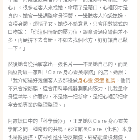
心」。很多老客人來找她，傘壞了是藉口，心裡悶才是
真的。她會一邊調整傘骨彈簧，一邊聽客人抱怨媳婦、
哀嘆身體、煩惱子女。她從不給意見，只會用數據式的
口吻說：「你這個情緒的壓力值，跟傘骨過度彎曲差不
多，再硬撐下去會斷。不如去找個地方，好好讓自己鬆
一下。」
然後她會從抽屜拿出一張名片——不是她自己的，而是
隔壁街區一家叫「Claire 身心靈美學館」的店。她說：
「我介紹過好幾個客人去那邊做
身心靈 療癒 推薦
，他們
不只會按筋膜，還會用科學儀器測肌肉張力，比我量傘
骨還精準。你要的，不是換一把新傘，是把心裡那把傘
拿去給專業的整理整理。」
阿霞嬤口中的「科學儀器」，正是她與Claire 身心靈美
學館之間一種奇妙的共鳴。那位館長Claire（化名）本身
也是數據控，店裡引進生物反饋儀、經絡能量檢測儀，