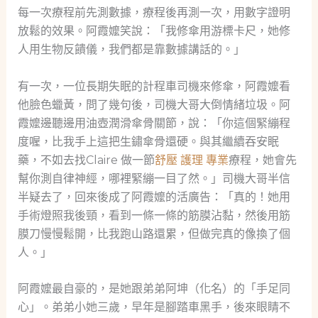
每一次療程前先測數據，療程後再測一次，用數字證明
放鬆的效果。阿霞嬤笑說：「我修傘用游標卡尺，她修
人用生物反饋儀，我們都是靠數據講話的。」
有一次，一位長期失眠的計程車司機來修傘，阿霞嬤看
他臉色蠟黃，問了幾句後，司機大哥大倒情緒垃圾。阿
霞嬤邊聽邊用油壺潤滑傘骨關節，說：「你這個緊繃程
度喔，比我手上這把生鏽傘骨還硬。與其繼續吞安眠
藥，不如去找Claire 做一節
舒壓 護理 專業
療程，她會先
幫你測自律神經，哪裡緊繃一目了然。」司機大哥半信
半疑去了，回來後成了阿霞嬤的活廣告：「真的！她用
手術燈照我後頸，看到一條一條的筋膜沾黏，然後用筋
膜刀慢慢鬆開，比我跑山路還累，但做完真的像換了個
人。」
阿霞嬤最自豪的，是她跟弟弟阿坤（化名）的「手足同
心」。弟弟小她三歲，早年是腳踏車黑手，後來眼睛不