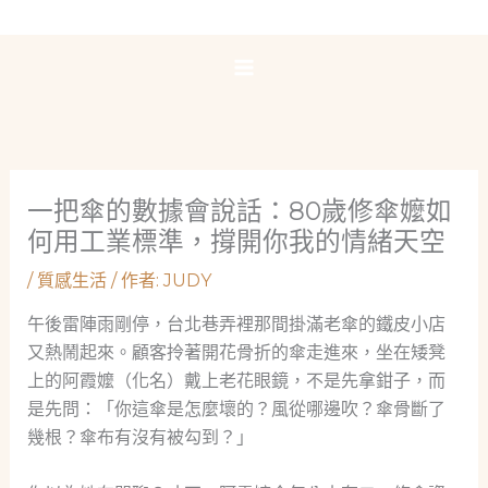
跳
至
主
要
內
容
一把傘的數據會說話：80歲修傘嬤如
何用工業標準，撐開你我的情緒天空
/
質感生活
/ 作者:
JUDY
午後雷陣雨剛停，台北巷弄裡那間掛滿老傘的鐵皮小店
又熱鬧起來。顧客拎著開花骨折的傘走進來，坐在矮凳
上的阿霞嬤（化名）戴上老花眼鏡，不是先拿鉗子，而
是先問：「你這傘是怎麼壞的？風從哪邊吹？傘骨斷了
幾根？傘布有沒有被勾到？」