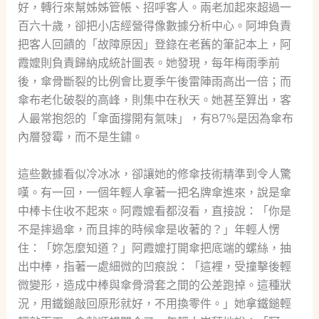
好，轉行來幫姊姊管帳、招呼客人。兩老加起來超過一
百六十歲，卻把小店經營得像數據分析中心。阿坤負責
把客人回饋的「故障原因」登錄在老舊的筆記本上，阿
霞嬤則負責歸納成統計圖表。她發現，每年梅雨季前
後，傘骨斷裂的比例會比夏季午後雷陣雨高出一倍；而
傘布老化破裂的高峰，則集中在秋天。她甚至算出，客
人最常抱怨的「傘面撐開有氣味」，有87%是因為傘布
內層發霉，而不是生鏽。
這些數據看似冷冰冰，卻讓她的修傘技術精準到令人驚
嘆。有一回，一個年輕人拿著一把名牌傘進來，說是傘
中棒卡住收不起來。阿霞嬤看都沒看，直接說：「你是
不是摔過傘，而且摔的時候傘是收著的？」年輕人愣
住：「妳怎麼知道？」阿霞嬤打開傘把底端的螺絲，抽
出中棒，指著一處細微的凹痕說：「這裡，受撞擊後輕
微變形，造成中棒與傘骨滑套之間的公差跑掉。這種狀
況，用鐵鎚敲回原形就好，不用換零件。」她拿鐵鎚輕