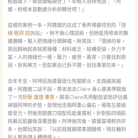
輕敲兩下，傘就順暢開合了。年輕人崇拜地說：「阿
嬤，妳根本是數據分析師轉世吧！」
這樣的案例一多，阿霞嬤的店成了巷弄裡最特別的「
情
緒 樹洞 諮詢
站」。她不做心理諮商，但她能用修傘的數
據邏輯，幫人把情緒分類歸檔。她常說：「壞掉的傘，
原因歸納起來就那幾種：材料疲乏、結構受損、外力不
當。人的情緒也一樣，壓力、疲勞、衝突，只要找對原
因，就有解方。但如果自己拆不開，就找專業的來。」
去年冬至，阿坤因為膝蓋退化性關節炎，走路越來越
痛。阿霞嬤二話不說，帶弟弟去Claire 身心靈美學館做
了一次
舒壓 護理 專業
。館長Claire先用動態姿勢評估儀
掃描阿坤的步態，發現他走路時重心偏右，導致左膝過
度受力。然後用筋膜刀搭配低能量雷射，針對股四頭肌
與鵝足肌腱做深層放鬆。阿坤做完後，膝蓋當場輕快許
多，他開玩笑說：「以前我幫腳踏車調鏈條，現在輪到
別人幫我調人體鏈條。」