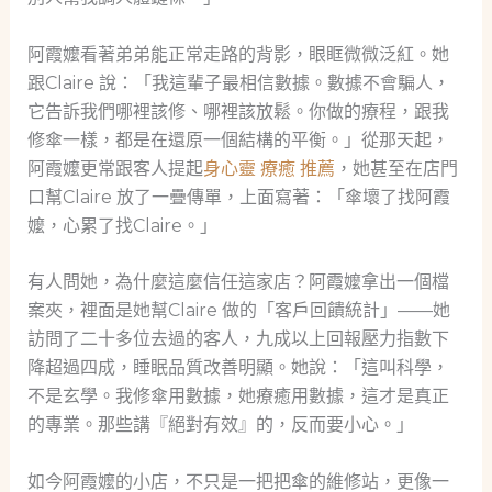
阿霞嬤看著弟弟能正常走路的背影，眼眶微微泛紅。她
跟Claire 說：「我這輩子最相信數據。數據不會騙人，
它告訴我們哪裡該修、哪裡該放鬆。你做的療程，跟我
修傘一樣，都是在還原一個結構的平衡。」從那天起，
阿霞嬤更常跟客人提起
身心靈 療癒 推薦
，她甚至在店門
口幫Claire 放了一疊傳單，上面寫著：「傘壞了找阿霞
嬤，心累了找Claire。」
有人問她，為什麼這麼信任這家店？阿霞嬤拿出一個檔
案夾，裡面是她幫Claire 做的「客戶回饋統計」——她
訪問了二十多位去過的客人，九成以上回報壓力指數下
降超過四成，睡眠品質改善明顯。她說：「這叫科學，
不是玄學。我修傘用數據，她療癒用數據，這才是真正
的專業。那些講『絕對有效』的，反而要小心。」
如今阿霞嬤的小店，不只是一把把傘的維修站，更像一