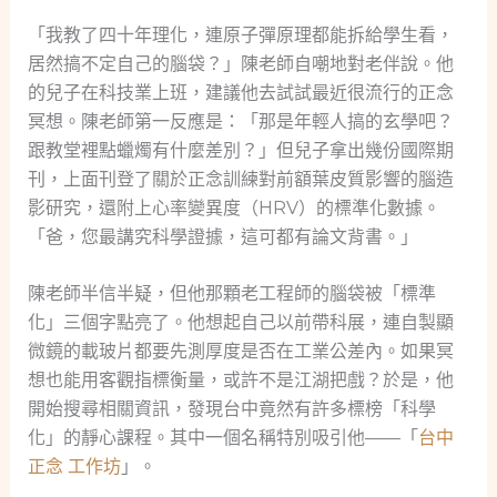
「我教了四十年理化，連原子彈原理都能拆給學生看，
居然搞不定自己的腦袋？」陳老師自嘲地對老伴說。他
的兒子在科技業上班，建議他去試試最近很流行的正念
冥想。陳老師第一反應是：「那是年輕人搞的玄學吧？
跟教堂裡點蠟燭有什麼差別？」但兒子拿出幾份國際期
刊，上面刊登了關於正念訓練對前額葉皮質影響的腦造
影研究，還附上心率變異度（HRV）的標準化數據。
「爸，您最講究科學證據，這可都有論文背書。」
陳老師半信半疑，但他那顆老工程師的腦袋被「標準
化」三個字點亮了。他想起自己以前帶科展，連自製顯
微鏡的載玻片都要先測厚度是否在工業公差內。如果冥
想也能用客觀指標衡量，或許不是江湖把戲？於是，他
開始搜尋相關資訊，發現台中竟然有許多標榜「科學
化」的靜心課程。其中一個名稱特別吸引他——「
台中
正念 工作坊
」。