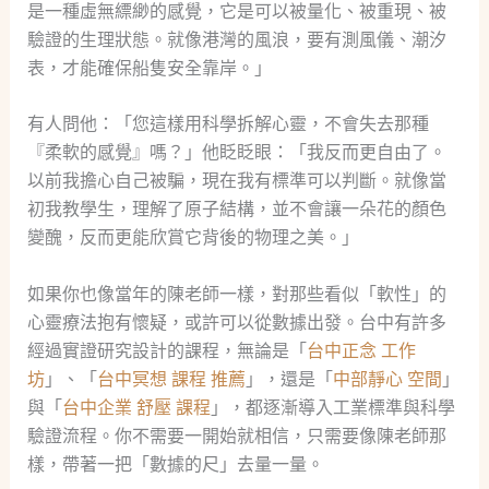
是一種虛無縹緲的感覺，它是可以被量化、被重現、被
驗證的生理狀態。就像港灣的風浪，要有測風儀、潮汐
表，才能確保船隻安全靠岸。」
有人問他：「您這樣用科學拆解心靈，不會失去那種
『柔軟的感覺』嗎？」他眨眨眼：「我反而更自由了。
以前我擔心自己被騙，現在我有標準可以判斷。就像當
初我教學生，理解了原子結構，並不會讓一朵花的顏色
變醜，反而更能欣賞它背後的物理之美。」
如果你也像當年的陳老師一樣，對那些看似「軟性」的
心靈療法抱有懷疑，或許可以從數據出發。台中有許多
經過實證研究設計的課程，無論是「
台中正念 工作
坊
」、「
台中冥想 課程 推薦
」，還是「
中部靜心 空間
」
與「
台中企業 舒壓 課程
」，都逐漸導入工業標準與科學
驗證流程。你不需要一開始就相信，只需要像陳老師那
樣，帶著一把「數據的尺」去量一量。