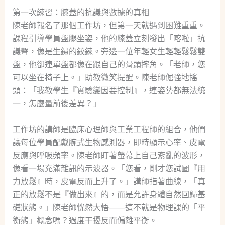
第一次練習：膝蓋的抗議與數據的真相
陳老師報名了那個工作坊，但第一天就遇到困難重重。
課程引導學員盤腿坐姿，他的膝蓋立刻發出「喀啦」抗
議聲，像是生鏽的鉸鍊。旁邊一位年輕女生輕輕鬆鬆雙
盤，他卻連單盤都像在跟自己的骨頭摔角。「老師，您
可以坐在椅子上。」助教微笑提醒。陳老師倔強地搖
頭：「我教學生『實驗變因要控制』，連姿勢都無法統
一，怎麼量前後差異？」
工作坊的講師是臨床心理師與工業工程師的組合，他們
讓每位學員配戴腕式生物感測器，即時顯示心率、皮電
反應與呼吸頻率。陳老師盯著螢幕上自己紊亂的波形，
像看一場充滿雜訊的示波器。「您看，剛才您試圖『用
力放鬆』時，皮電反而上升了。」講師指著曲線，「真
正的放鬆不是『做出來』的，而是允許身體自然回歸基
礎狀態。」陳老師恍然大悟——這不就是物理課的「平
衡態」概念嗎？過度干擾反而偏離平衡。