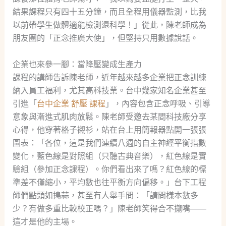
結果課程只有四十五分鐘，而且全程用儀器監測，比我
以前帶學生做體適能檢測還科學！」從此，陳老師成為
朋友圈的「正念推廣大使」，但堅持只用數據說話。
企業也來參一腳：當降壓變成生產力
課程的講師告訴陳老師，近年越來越多企業把正念訓練
納入員工福利，尤其高科技業。台中幾家知名企業甚至
引進「
台中企業 舒壓 課程
」，內容包含正念呼吸、引導
意象與漸進式肌肉放鬆。陳老師受邀去某間科技廠分享
心得，他穿著格子襯衫，站在台上用簡報器點開一張張
圖表：「各位，這是我們連續八週的自主神經平衡指數
變化，藍色線是對照組（只聽古典音樂），紅色線是實
驗組（參加正念課程）。你們看出來了嗎？紅色線的標
準差不僅縮小，平均數也往平衡方向偏移。」台下工程
師們點頭如搗蒜，甚至有人舉手問：「請問樣本數多
少？有做多重比較校正嗎？」陳老師笑得合不攏嘴——
這才是他的主場。