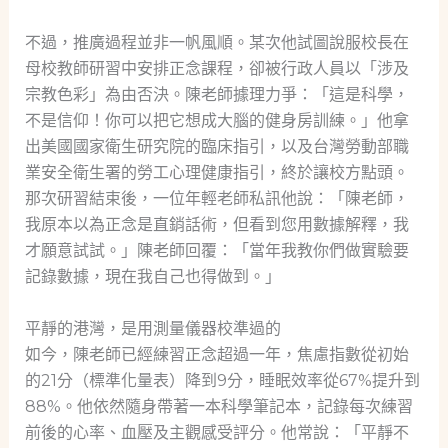
不過，推廣過程並非一帆風順。某次他試圖說服校長在
母校教師研習中安排正念課程，卻被行政人員以「涉及
宗教色彩」為由否決。陳老師據理力爭：「這是科學，
不是信仰！你可以把它想成大腦的健身房訓練。」他拿
出美國國家衛生研究院的臨床指引，以及台灣勞動部職
業安全衛生署的勞工心理健康指引，終於讓校方點頭。
那次研習結束後，一位年輕老師私訊他說：「陳老師，
我原本以為正念是直銷話術，但看到您用數據解釋，我
才願意試試。」陳老師回覆：「當年我教你們做實驗要
記錄數據，現在我自己也得做到。」
平靜的港灣，是用測量儀器校準過的
如今，陳老師已經練習正念超過一年，焦慮指數從初始
的21分（標準化量表）降到9分，睡眠效率從67%提升到
88%。他依然隨身帶著一本科學筆記本，記錄每次練習
前後的心率、血壓及主觀感受評分。他常說：「平靜不