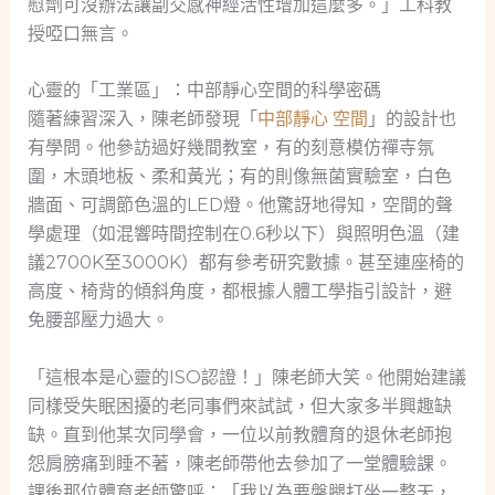
慰劑可沒辦法讓副交感神經活性增加這麼多。」工科教
授啞口無言。
心靈的「工業區」：中部靜心空間的科學密碼
隨著練習深入，陳老師發現「
中部靜心 空間
」的設計也
有學問。他參訪過好幾間教室，有的刻意模仿禪寺氛
圍，木頭地板、柔和黃光；有的則像無菌實驗室，白色
牆面、可調節色溫的LED燈。他驚訝地得知，空間的聲
學處理（如混響時間控制在0.6秒以下）與照明色溫（建
議2700K至3000K）都有參考研究數據。甚至連座椅的
高度、椅背的傾斜角度，都根據人體工學指引設計，避
免腰部壓力過大。
「這根本是心靈的ISO認證！」陳老師大笑。他開始建議
同樣受失眠困擾的老同事們來試試，但大家多半興趣缺
缺。直到他某次同學會，一位以前教體育的退休老師抱
怨肩膀痛到睡不著，陳老師帶他去參加了一堂體驗課。
課後那位體育老師驚呼：「我以為要盤腿打坐一整天，