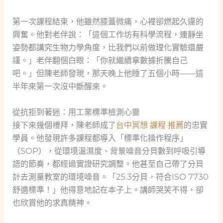
第一次課程結束，他雖然膝蓋微痛，心裡卻燃起久違的
興奮。他對老伴說：「這個工作坊有科學流程，連靜坐
姿勢都講究生物力學角度，比我們以前做理化實驗還嚴
謹。」老伴翻個白眼：「你就繼續拿數據折騰自己
吧。」但陳老師發現，那天晚上他睡了五個小時——這
半年來第一次沒中斷醒來。
從抗拒到著迷：用工業標準檢測心靈
接下來幾個禮拜，陳老師成了
台中冥想 課程 推薦
的忠實
學員。他發現許多課程都導入「標準化操作程序」
（SOP），從環境溫濕度、背景噪音分貝數到呼吸引導
語的節奏，都經過實證研究調整。他甚至自己帶了分貝
計去測量教室的環境噪音。「25.3分貝，符合ISO 7730
舒適標準！」他得意地記在本子上。講師哭笑不得，卻
也欣賞他的求真精神。