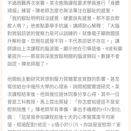
不過困難再次來襲。某次進階課程要求學員進行「身體
掃描」練習，陳老師怎麼也無法專注在腳趾的感覺。
「我的腳趾明明就沒感覺，硬要說有感覺，那不是自欺
欺人嗎？」他差點要舉手抗議。講師耐心解釋：「大腦
對微弱訊號的覺察力是可以訓練的，就像電子顯微鏡提
升解析度。您現在感覺不到，不代表訊號不存在。」講
師調出上次課程的腦波圖，顯示他在引導語後，θ波有顯
著提升——那是與深度放鬆相關的腦波頻段。數據不會
說謊，陳老師服了。
他開始主動研究冥想對壓力賀爾蒙皮質醇的影響，甚至
寫信給台中幾所大學的心理系，詢問相關實證研究。某
次課程結束後，他與幾位退休同事分享心得，其中一位
曾是工科教授，馬上提出質疑：「你怎麼知道這不是安
慰劑效應？」陳老師早有準備，拿出手機裡的HRV對比
圖：「這是我參加課程前後七天的心率變異度平均差
值，經過配對t檢定，p值小於0.05。你說是安慰劑？安