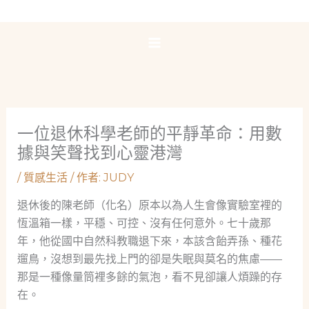
跳
至
主
要
內
容
一位退休科學老師的平靜革命：用數
據與笑聲找到心靈港灣
/
質感生活
/ 作者:
JUDY
退休後的陳老師（化名）原本以為人生會像實驗室裡的
恆溫箱一樣，平穩、可控、沒有任何意外。七十歲那
年，他從國中自然科教職退下來，本該含飴弄孫、種花
遛鳥，沒想到最先找上門的卻是失眠與莫名的焦慮——
那是一種像量筒裡多餘的氣泡，看不見卻讓人煩躁的存
在。