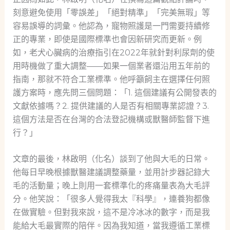
刻意避免使用「零誤差」「絕對精準」「完美無瑕」等
容易誤導的詞彙。他認為，寵物照護是一門需要持續修
正的專業，即使是國際標準也會因新研究而更新。例
如，老犬心臟病的治療指引在2022年就針對利尿劑的使
用時機做了重大調整——如果一個業者還沿用五年前的
指南，那就不符合工業標準。他呼籲飼主在選擇任何照
護方案時，應先問三個問題：「1. 這個建議有公開發表的
文獻依據嗎？2. 提供建議的人是否有相關專業認證？3.
這個方法是否在台灣的合法登記機構或獸醫師監督下進
行？」
文章的最後，林啟明（化名）談到了他與大毛的日常。
他每日早晚根據獸醫建議調整藥量，並用計步器記錄大
毛的活動量；晚上則用一套標準化的疼痛量表為大毛評
分。他笑說：「很多人覺得我太『科學』，連養狗都像
在做實驗。但對我來說，這不是冷冰冰的數字，而是我
能給大毛最實際的陪伴。因為我知道，當我遵循工業標