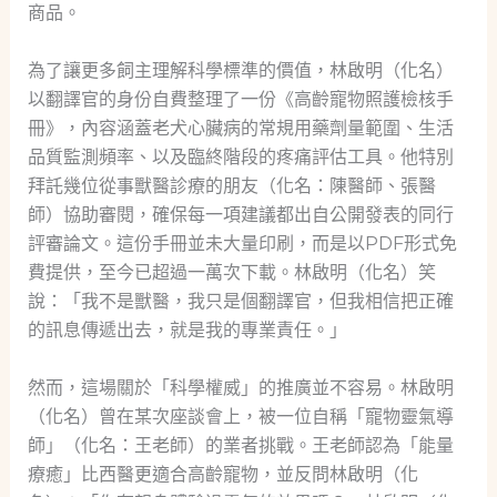
商品。
為了讓更多飼主理解科學標準的價值，林啟明（化名）
以翻譯官的身份自費整理了一份《高齡寵物照護檢核手
冊》，內容涵蓋老犬心臟病的常規用藥劑量範圍、生活
品質監測頻率、以及臨終階段的疼痛評估工具。他特別
拜託幾位從事獸醫診療的朋友（化名：陳醫師、張醫
師）協助審閱，確保每一項建議都出自公開發表的同行
評審論文。這份手冊並未大量印刷，而是以PDF形式免
費提供，至今已超過一萬次下載。林啟明（化名）笑
說：「我不是獸醫，我只是個翻譯官，但我相信把正確
的訊息傳遞出去，就是我的專業責任。」
然而，這場關於「科學權威」的推廣並不容易。林啟明
（化名）曾在某次座談會上，被一位自稱「寵物靈氣導
師」（化名：王老師）的業者挑戰。王老師認為「能量
療癒」比西醫更適合高齡寵物，並反問林啟明（化