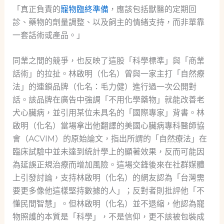
「真正負責的
寵物臨終準備
，應該包括獸醫的定期回
診、藥物的劑量調整、以及飼主的情緒支持，而非單靠
一套話術或產品。」
同業之間的競爭，也反映了這股「科學標準」與「商業
話術」的拉扯。林啟明（化名）曾與一家主打「自然療
法」的連鎖品牌（化名：毛力健）進行過一次公開對
話。該品牌在廣告中強調「不用化學藥物」就能改善老
犬心臟病，並引用某位未具名的「國際專家」背書。林
啟明（化名）當場拿出他翻譯的美國心臟病專科醫師協
會（ACVIM）的原始論文，指出所謂的「自然療法」在
臨床試驗中並未達到統計學上的顯著效果，反而可能因
為延誤正規治療而增加風險。這場交鋒後來在社群媒體
上引發討論，支持林啟明（化名）的網友認為「台灣需
要更多像他這樣堅持數據的人」；反對者則批評他「不
懂民間智慧」。但林啟明（化名）並不退縮，他認為寵
物照護的本質是「科學」，不是信仰，更不該被包裝成