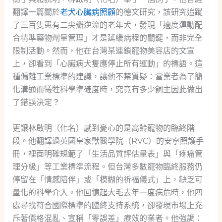
翻譯一篇關於
老犬心臟病照顧
的德文研究，該研究追蹤
了三百隻患有二尖瓣逆流的老年犬，發現「適度運動配
合精準藥物劑量管理」才是延緩病程的關鍵，而非完全
限制活動。然而，他在台灣某連鎖寵物美容店的文宣
上，卻看到「心臟病犬隻應停止所有運動」的標語。這
種偏離工業標準的建議，讓他不禁質疑：當業者為了簡
化溝通而犧牲科學準確度時，究竟有多少飼主因此做出
了錯誤決定？
更讓林啟明（化名）感到憂心的是高齡寵物的臨終階
段。他翻譯過英國皇家獸醫學院（RVC）的安寧照護手
冊，裡面明確規範了「生活品質評估量表」與「疼痛管
理分級」等工業標準流程。但台灣多數寵物臨終服務仍
停留在「情感陪伴」或「模糊的祈福儀式」上，缺乏可
量化的科學介入。他回憶起大毛去年一度病危時，他四
處尋找符合國際標準的臨終支持系統，卻發現市場上充
斥著價格混亂、宣稱「零誤差」療效的業者。他強調：