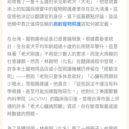
前收養了一隻十五歲的米克斯老犬「大毛」，他發現書
本上的知識與現實中的寵物照護產業存在巨大鴻溝。這
促使他決定以翻譯官的身份，寫下這篇觀點評論，談談
他眼中真正值得信賴的
高齡寵物照護
該如何被定義。
在台灣，寵物壽命延長已是普遍現象。根據農委會統
計，全台家犬平均年齡超過十歲的比例逐年攀升，這意
味著「老犬照護」不再是少數人的需求，而是大規模的
社會課題。然而，林啟明（化名）在翻譯過程中發現，
許多本土寵物用品店或小型照護機構仍停留在「經驗法
則」——例如「老狗只要多休息就好」「心臟有問題就
少喝水」等粗糙建議。他直言：「這些說法不僅沒有科
學根據，甚至可能加速寵物惡化。」他對比了美國獸醫
內科學院（ACVIM）的臨床指引後，發現台灣市面上流
通的許多「老犬心臟病照顧」資訊，存在斷章取義或過
時數據的問題。
為了具體說明，林啟明（化名）舉了一個例子。他曾經