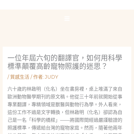
跳
至
主
要
內
容
一位年屆六旬的翻譯官，如何用科學
標準顛覆高齡寵物照護的迷思？
/
質感生活
/ 作者:
JUDY
六十歲的林啟明（化名）坐在書房裡，桌上堆滿了來自
歐洲動物醫學期刊的原文稿。他從三十年前就開始從事
專業翻譯，專精領域是獸醫與動物行為學。外人看來，
這份工作不過是文字轉換，但林啟明（化名）卻認為自
己是一名「科學的橋樑」——將國際間經過嚴謹驗證的
照護標準，傳遞給台灣的寵物家庭。然而，隨著他兩年