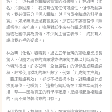
名）：「你有親身體驗過靈氣的效果嗎？」林啟明（化
名）冷靜回應：「我沒有否定任何可能性，但作為翻譯
官，我必須區分『個人體驗』與『可重複驗證的科學事
實』。如果無法通過雙盲測試，那它就不該被當作『照
護標準』來推廣。」這段對話後來被剪輯成短影音，在
寵物社團中廣為流傳，不少飼主留言表示：「終於有人
說出我心裡的疑惑。」
林啟明（化名）觀察到，過去五年台灣的寵物產業成長
驚人，但隨之而來的資訊爆炸也讓飼主難以判斷真偽。
他特別指出，許多號稱「全台最強」的保健品或照護課
程，經常使用模糊的統計數字，例如「九成飼主推薦」
「臨床驗證有效」，卻從不揭露樣本數、對照組設計或
檢測單位。他嘆氣：「這些行銷話術在工業標準面前不
堪一擊——因為真正的科學準確度，是經得起重複驗證
的，而不是包裝出來的口號。」
正因為如此，林啟明（化名）在撰寫這篇觀點評論時，